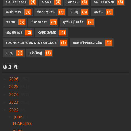
(4)
(3)
(3)
(3)
BUTTERBEAR
GAME
MHESI
SOFTPOWER
(3)
(3)
(3)
(3)
ชลประทาน
พัฒนาชุมชน
สายมู
แฟชั่น
(2)
(2)
(2)
OTOP
นิทรรศการ
บุรีรัมย์ยูไนเต็ด
(2)
(1)
เฟอร์นิเจอร์
CARDGAME
(1)
(1)
YOONCHANYOUNGINBANGKOK
ลมหายใจของแผ่นดิน
(1)
(1)
สายมุ
แว่นใหญ่
ARCHIVE
►
2026
(259)
►
2025
(691)
►
2024
(992)
►
2023
(598)
▼
2022
(6)
▼
June
(6)
FEARLESS