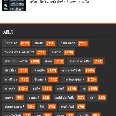
พร้อมเปิดโหวตผู้เข้าชิง 5 สาขารางวัล
LABELS
(872)
(351)
(258)
ไลฟ์สไตล์
บันเทิง
ธุรกิจ ตลาด
(224)
(220)
วิทยาศาสตร์ เทคโนโลยี
ราชการ
(209)
(207)
(191)
นวัตกรรม งานวิจัย
สังคม
ราชการ การเมือง
(164)
(147)
(145)
ท่องเที่ยว
เศรษฐกิจ
อาหาร เครื่องดื่ม
(135)
(126)
(125)
การศึกษา
ซีเอสอาร์
การรักษาสุขภาพ
(124)
(121)
(110)
(105)
การกุศล
ธุรกิจ
ดนตรี
วช
(93)
(92)
(87)
(83)
เกษตร
ยานยนต์
มูลนิธิป่อเต็กตึ๊ง
CSR
(80)
(78)
(76)
สังคมสงเคราะห์
กีฬา
เทคโนโลยี
(76)
(59)
(57)
(53)
แกดเจ็ต ไอที
MV
ตลาด
งานวิจัย