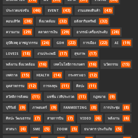
(46)
(43)
(43)
ประกวดแข่งขัน
EVENT
งานแสดงสินค้า
(38)
(32)
(32)
คอนเสิร์ต
สิ่งแวดล้อม
อสังหาริมทรัพย์
(29)
(29)
(28)
ความงาม
ตลาดการเงิน
อาภรณ์ เครื่องประดับ
(24)
(22)
(22)
(19)
อุบัติเหตุ อาชญากรรม
GDH
การเมือง
AI
(18)
(17)
(17)
LOVEIS
งานประเพณี
สุขภาพ
(16)
(16)
(15)
พลังงาน สิ่งแวดล้อม
เทคโนโลยีการเกษตร
นวัตกรรม
(15)
(14)
(12)
เทศกาล
HEALTH
กระทรวงอว
(12)
(11)
(11)
อุตสาหกรรม
การลงทุน
ศิลปะ
(11)
(11)
(9)
สวัสดิการสังคม
แฟชั่น เวทีประกวด
กฎหมาย
(9)
(9)
(8)
(8)
บุรีรัมย์
ภาพยนตร์
FANMEETING
การประชุม
(7)
(7)
(6)
(6)
ศิลปะ วัฒนธรรม
สายการบิน
VIDEO
พลังงาน
(6)
(5)
(5)
(5)
ศาสนา
SME
ZOOM
ธนาคาร ประกันภัย