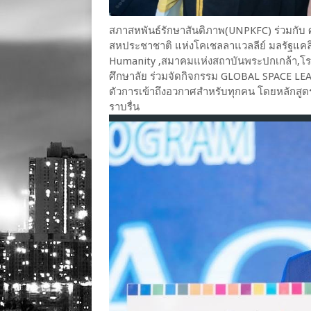
สภาสหพันธ์รักษาสันติภาพ(UNPKFC) ร่วมกับ
สหประชาชาติ แห่งโคเชลลาแวลลีย์ มลรัฐแคลิ
Humanity ,สมาคมแห่งสถาบันพระปกเกล้า,โรงเ
ศึกษาลัย ร่วมจัดกิจกรรม GLOBAL SPACE L
ตัวการเข้าถึงอวกาศสำหรับทุกคน โดยหลักส
ราบรื่น