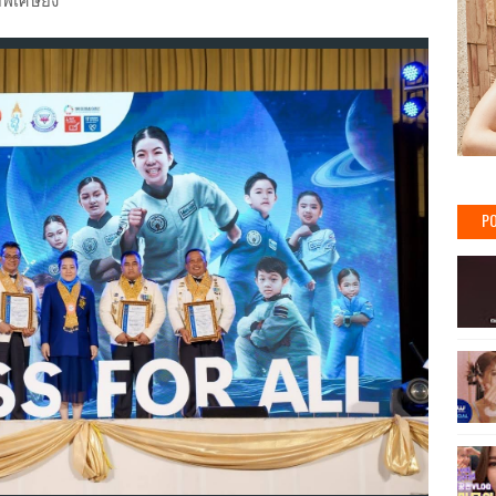
ิเศษยิ่ง
PO