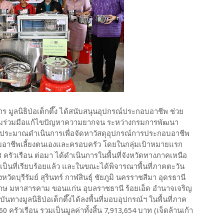
ูลนิธิป่อเต็กตึ๊ง ได้สนับสนุนอุปกรณ์ประกอบอาชีพ ช่วย
ามร่วมมือแก้ไขปัญหาความยากจน ระหว่างกรมการพัฒนา
้จัดงบประมาณดำเนินการเพื่อจัดหาวัสดุอุปกรณ์การประกอบอาชีพ
อาชีพเลี้ยงตนเองและครอบครัว โดยในกลุ่มเป้าหมายแรก
 ครัวเรือน ต่อมา ได้ดำเนินการในพื้นที่จังหวัดทางภาคเหนือ
ารเป็นที่เรียบร้อยแล้ว และในขณะได้พิจารณาพื้นที่ภาคตะวัน
ัดบุรีรัมย์ สุรินทร์ กาฬสินธุ์ ชัยภูมิ นครราชสีมา อุดรธานี
เกษ มหาสารคาม ขอนแก่น อุบลราชธานี ร้อยเอ็ด อำนาจเจริญ
างมูลนิธิป่อเต็กตึ๊งได้ลงพื้นที่มอบอุปกรณ์ฯ ในพื้นที่ภาค
60 ครัวเรือน รวมเป็นมูลค่าทั้งสิ้น 7,913,654 บาท (เจ็ดล้านเก้า