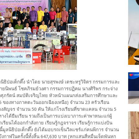
มูลนิธิป่อเต็กตึ๊ง นำโดย นายสุรพงษ์ เตชะหรูวิจิตร กรรมการและ
นายนิพนธ์ โชคภิรมย์วงศา กรรมการปฏิคม นางศิริพร กระจ่าง
วศุภรัตน์ สมบัติเจริญไทย หัวหน้าแผนกส่งเสริมการศึกษาและ
ี่ 15 ของทางภาคตะวันออกเฉียงเหนือ) จำนวน 23 ครัวเรือน
งสัญจร จำนวน 50 คัน ให้แก่โรงเรียนที่ขาดแคลน จำนวน 5
นทางได้ยืมเรียน รวมถึงเป็นการแบ่งเบาภาระค่าพาหนะแก่ผู้
ักเรียนได้ออกกำลังกาย เรียนรู้กฎจราจร เรียนรู้การแบ่งปัน
ูลนิธิป่อเต็กตึ๊ง ยังได้มอบรถเข็นวีลแชร์แก่คนพิการ จำนวน
กาฬในครั้งนี้ทั้งสิ้น 647,630 บาท (หกแสนสี่หมื่นเจ็ดพันหก