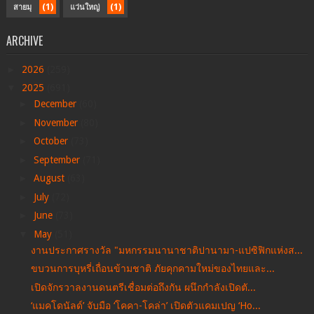
(1)
(1)
สายมุ
แว่นใหญ่
ARCHIVE
►
2026
(259)
▼
2025
(691)
►
December
(60)
►
November
(80)
►
October
(73)
►
September
(71)
►
August
(63)
►
July
(72)
►
June
(73)
▼
May
(51)
งานประกาศรางวัล "มหกรรมนานาชาติปานามา-แปซิฟิกแห่งส...
ขบวนการบุหรี่เถื่อนข้ามชาติ ภัยคุกคามใหม่ของไทยและ...
เปิดจักรวาลงานดนตรีเชื่อมต่อถึงกัน ผนึกกำลังเปิดตั...
‘แมคโดนัลด์’ จับมือ ‘โคคา-โคล่า’ เปิดตัวแคมเปญ ‘Ho...