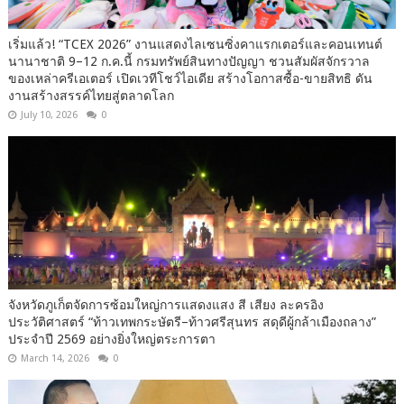
เริ่มแล้ว! “TCEX 2026” งานแสดงไลเซนซิ่งคาแรกเตอร์และคอนเทนต์
นานาชาติ 9–12 ก.ค.นี้ กรมทรัพย์สินทางปัญญา ชวนสัมผัสจักรวาล
ของเหล่าครีเอเตอร์ เปิดเวทีโชว์ไอเดีย สร้างโอกาสซื้อ-ขายสิทธิ ดัน
งานสร้างสรรค์ไทยสู่ตลาดโลก
July 10, 2026
0
จังหวัดภูเก็ตจัดการซ้อมใหญ่การแสดงแสง สี เสียง ละครอิง
ประวัติศาสตร์ “ท้าวเทพกระษัตรี–ท้าวศรีสุนทร สดุดีผู้กล้าเมืองถลาง”
ประจำปี 2569 อย่างยิ่งใหญ่ตระการตา
March 14, 2026
0