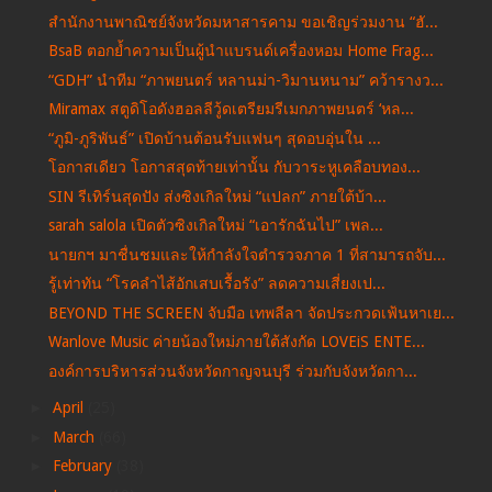
สำนักงานพาณิชย์จังหวัดมหาสารคาม ขอเชิญร่วมงาน “ฮั...
BsaB ตอกย้ำความเป็นผู้นำแบรนด์เครื่องหอม Home Frag...
“GDH” นำทีม “ภาพยนตร์ หลานม่า-วิมานหนาม” คว้ารางว...
Miramax สตูดิโอดังฮอลลีวู้ดเตรียมรีเมกภาพยนตร์ ‘หล...
“ภูมิ-ภูริพันธ์” เปิดบ้านต้อนรับแฟนๆ สุดอบอุ่นใน ...
โอกาสเดียว โอกาสสุดท้ายเท่านั้น กับวาระหูเคลือบทอง...
SIN รีเทิร์นสุดปัง ส่งซิงเกิลใหม่ “แปลก” ภายใต้บ้า...
sarah salola เปิดตัวซิงเกิลใหม่ “เอารักฉันไป” เพล...
นายกฯ มาชื่นชมและให้กำลังใจตำรวจภาค 1 ที่สามารถจับ...
รู้เท่าทัน “โรคลำไส้อักเสบเรื้อรัง” ลดความเสี่ยงเป...
BEYOND THE SCREEN จับมือ เทพลีลา จัดประกวดเฟ้นหาเย...
Wanlove Music ค่ายน้องใหม่ภายใต้สังกัด LOVEiS ENTE...
องค์การบริหารส่วนจังหวัดกาญจนบุรี ร่วมกับจังหวัดกา...
►
April
(25)
►
March
(66)
►
February
(38)