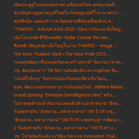
เปิดประตูสู่โลกแห่งสุขภาพ! เครือเฮอริเทจ ยกขบวนผลิ...
ส่องปัญหากฎหมายบุหรี่ไทยในวันงดสูบบุหรี่โลก มาตรกา...
ฟอร์ติเน็ต เผยผลสำรวจ ภัยคุกคามที่ขับเคลื่อนด้วย A...
“THAIFEX – ANUGA ASIA 2025” เปิดฉากวันแรก ยิ่งใหญ่...
เปิดโปรเจกต์ ซีรีส์แซฟฟิก “Roller Coaster the Seri...
พีเอฟพี เปิดบูธอย่างยิ่งใหญ่ในงาน THAIFEX – Anuga ...
The Voice Thailand เปิดตัว The Voice Pride 2025 ...
“กองทุนพัฒนาสื่อปลอดภัยและสร้างสรรค์” จัดงานกาล่าพ...
วช. จัดแถลงข่าว “50 ปีความสัมพันธ์ทางการทูตไทย-จีน...
“เสน่ห์ใกล้กรุง“ กิจกรรมส่งเสริมท่องเที่ยวเชิงวัฒน...
ธอส. จัดงานมหกรรมทางการเงินออนไลน์ : Welfare Marke...
Grand Opening “Dentopia Dentalligence Clinic” คลิน...
โอกาสสุดท้ายแล้วกับงานแสดงสินค้าและจำหน่าย “ฮักห...
วันสุดท้ายกับ “ฮักหลาย...มหาสารคาม” 160 ปี สร้างชุ...
“ฮักหลาย...มหาสารคาม” 160 ปี สร้างชุมชนสู่การพัฒนา...
2 วันสุดท้ายกับ “ฮักหลาย...มหาสารคาม” 160 ปี สร้าง...
วช. โชว์ผลิตภัณฑ์งานวิจัยนวัตกรรม Innovation Thail...