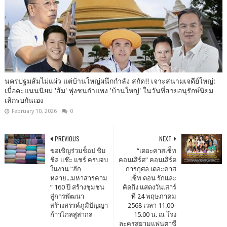
นครปฐมส้มไม่แผ่ว แต่บ้านใหญ่ผนึกกำลัง สกัด!! เจาะสนามเจดีย์ใหญ่:
เมื่อคะแนนนิยม 'ส้ม' พุ่งชนกำแพง 'บ้านใหญ่' ในวันที่สายอนุรักษ์นิยม
เลิกรบกันเอง
February 10, 2026
0
PREVIOUS
NEXT
ขอเชิญร่วมช็อป ชิม
“เดอะคาสเซ็ท
ชิล แช๊ะ แชร์ ครบจบ
คอนเสิร์ต” คอนเสิร์ต
ในงาน “ฮัก
การกุศล เดอะคาส
หลาย...มหาสารคาม
เซ็ท ตอน รักและ
” 160 ปี สร้างชุมชน
คิดถึง แสดงวันเสาร์
สู่การพัฒนา
ที่ 24 พฤษภาคม
สร้างสรรค์ภูมิปัญญา
2568 เวลา 11.00-
ก้าวไกลสู่สากล
15.00 น. ณ โรง
ละครสยามแฟนตาซี