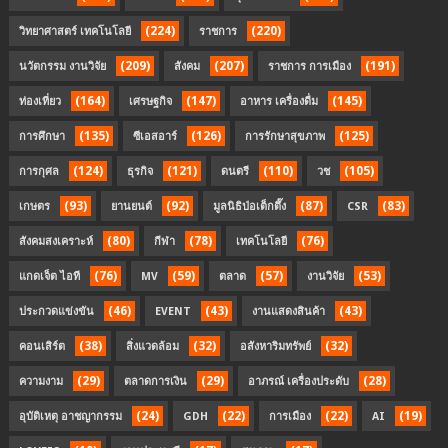
(224)
(220)
วิทยาศาสตร์ เทคโนโลยี
ราชการ
(209)
(207)
(191)
นวัตกรรม งานวิจัย
สังคม
ราชการ การเมือง
(164)
(147)
(145)
ท่องเที่ยว
เศรษฐกิจ
อาหาร เครื่องดื่ม
(135)
(126)
(125)
การศึกษา
ซีเอสอาร์
การรักษาสุขภาพ
(124)
(121)
(110)
(105)
การกุศล
ธุรกิจ
ดนตรี
วช
(93)
(92)
(87)
(83)
เกษตร
ยานยนต์
มูลนิธิป่อเต็กตึ๊ง
CSR
(80)
(78)
(76)
สังคมสงเคราะห์
กีฬา
เทคโนโลยี
(76)
(59)
(57)
(53)
แกดเจ็ต ไอที
MV
ตลาด
งานวิจัย
(46)
(43)
(43)
ประกวดแข่งขัน
EVENT
งานแสดงสินค้า
(38)
(32)
(32)
คอนเสิร์ต
สิ่งแวดล้อม
อสังหาริมทรัพย์
(29)
(29)
(28)
ความงาม
ตลาดการเงิน
อาภรณ์ เครื่องประดับ
(24)
(22)
(22)
(19)
อุบัติเหตุ อาชญากรรม
GDH
การเมือง
AI