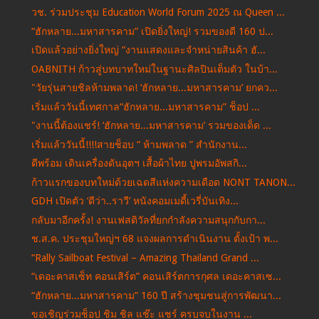
วช. ร่วมประชุม Education World Forum 2025 ณ Queen ...
“ฮักหลาย...มหาสารคาม” เปิดยิ่งใหญ่! รวมของดี 160 ป...
เปิดแล้วอย่างยิ่งใหญ่ “งานแสดงและจำหน่ายสินค้า ฮั...
OABNITH ก้าวสู่บทบาทใหม่ในฐานะศิลปินเต็มตัว ในบ้า...
"วัยรุ่นสายชิลห้ามพลาด! ‘ฮักหลาย...มหาสารคาม’ ยกคว...
เริ่มแล้ววันนี้เทศกาล“ฮักหลาย...มหาสารคาม” ช็อป ...
"งานนี้ต้องแชร์! ‘ฮักหลาย...มหาสารคาม’ รวมของเด็ด ...
เริ่มแล้ววันนี้!!!!สายช็อบ “ ห้ามพลาด ” สำนักงาน...
ดีพร้อม เดินเครื่องดันอุตฯ เสื้อผ้าไทย ปูพรมอัพสกิ...
ก้าวแรกของบทใหม่ด้วยเฉดสีแห่งความเดือด NONT TANON...
GDH เปิดตัว ‘ดีว่า..ราวี’ หนังคอมเมดี้เวรี่บันเทิง...
กลับมาอีกครั้ง! งานเฟสติวัลที่ยกกำลังความสนุกกับกา...
ช.ส.ค. ประชุมใหญ่ฯ 68 แจงผลการดำเนินงาน ตั้งเป้า พ...
“Rally Sailboat Festival – Amazing Thailand Grand ...
“เดอะคาสเซ็ท คอนเสิร์ต” คอนเสิร์ตการกุศล เดอะคาสเซ...
“ฮักหลาย...มหาสารคาม” 160 ปี สร้างชุมชนสู่การพัฒนา...
ขอเชิญร่วมช็อป ชิม ชิล แช๊ะ แชร์ ครบจบในงาน ...