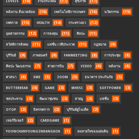
(18)
(17)
(17)
LOVEIS
งานประเพณี
สุขภาพ
(16)
(16)
(15)
พลังงาน สิ่งแวดล้อม
เทคโนโลยีการเกษตร
นวัตกรรม
(15)
(14)
(12)
เทศกาล
HEALTH
กระทรวงอว
(12)
(11)
(11)
อุตสาหกรรม
การลงทุน
ศิลปะ
(11)
(11)
(9)
สวัสดิการสังคม
แฟชั่น เวทีประกวด
กฎหมาย
(9)
(9)
(8)
(8)
บุรีรัมย์
ภาพยนตร์
FANMEETING
การประชุม
(7)
(7)
(6)
(6)
ศิลปะ วัฒนธรรม
สายการบิน
VIDEO
พลังงาน
(6)
(5)
(5)
(5)
ศาสนา
SME
ZOOM
ธนาคาร ประกันภัย
(4)
(3)
(3)
(3)
BUTTERBEAR
GAME
MHESI
SOFTPOWER
(3)
(3)
(3)
(3)
ชลประทาน
พัฒนาชุมชน
สายมู
แฟชั่น
(2)
(2)
(2)
OTOP
นิทรรศการ
บุรีรัมย์ยูไนเต็ด
(2)
(1)
เฟอร์นิเจอร์
CARDGAME
(1)
(1)
YOONCHANYOUNGINBANGKOK
ลมหายใจของแผ่นดิน