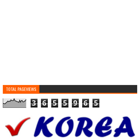
TOTAL PAGEVIEWS
3
6
5
5
9
6
5