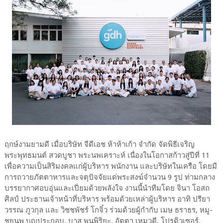
ฤกษ์งามยามดี เมื่อบริษัท จีดีเอช ห้าห้าเก้า จำกัด จัดพิธีเจริญ
พระพุทธมนต์ สวดบูชา พระนพเคราะห์ เนื่องในโอกาสก้าวสู่ปีที่ 11
เพื่อความเป็นสิริมงคลแก่ผู้บริหาร พนักงาน และบริษัทในเครือ โดยมี
การถวายภัตตาหารและจตุปัจจัยแด่พระสงฆ์จำนวน 9 รูป ท่ามกลาง
บรรยากาศอบอุ่นและเปี่ยมด้วยพลังใจ งานนี้นำทีมโดย จินา โอสถ
ศิลป์ ประธานเจ้าหน้าที่บริหาร พร้อมด้วยเหล่าผู้บริหาร อาทิ ปรียา
วรรณ ภูวกุล และ วิชชพัชร์ โกจิ๋ว ร่วมด้วยผู้กำกับ เมษ ธราธร, หมู-
ชยนพ บุญประกอบ, บาส พูนพิริยะ, อัตตา เหมวดี, โปรดิวเซอร์,