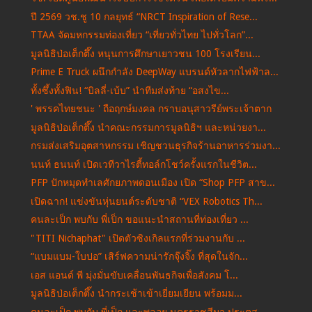
ปี 2569 วช.ชู 10 กลยุทธ์ “NRCT Inspiration of Rese...
TTAA จัดมหกรรมท่องเที่ยว “เที่ยวทั่วไทย ไปทั่วโลก”...
มูลนิธิป่อเต็กตึ๊ง หนุนการศึกษาเยาวชน 100 โรงเรียน...
Prime E Truck ผนึกกำลัง DeepWay แบรนด์หัวลากไฟฟ้าล...
ทั้งซึ้งทั้งฟิน! “บิลลี่-เบ้บ” นำทีมส่งท้าย “อสงไข...
' พรรคไทยชนะ ' ถือฤกษ์มงคล กราบอนุสาวรีย์พระเจ้าตาก
มูลนิธิป่อเต็กตึ๊ง นำคณะกรรมการมูลนิธิฯ และหน่วยงา...
กรมส่งเสริมอุตสาหกรรม เชิญชวนธุรกิจร้านอาหารร่วมงา...
นนท์ ธนนท์ เปิดเวทีวาไรตี้ทอล์กโชว์ครั้งแรกในชีวิต...
PFP ปักหมุดทำเลศักยภาพดอนเมือง เปิด “Shop PFP สาข...
เปิดฉาก! แข่งขันหุ่นยนต์ระดับชาติ “VEX Robotics Th...
คนละเป็ก พบกับ พี่เป็ก ขอแนะนำสถานที่ท่องเที่ยว ...
"TITI Nichaphat" เปิดตัวซิงเกิลแรกที่ร่วมงานกับ ...
“แบมแบม-ใบปอ” เสิร์ฟความน่ารักจุ๊งจิ๊ง ที่สุดในจัก...
เอส แอนด์ พี มุ่งมั่นขับเคลื่อนพันธกิจเพื่อสังคม โ...
มูลนิธิป่อเต็กตึ๊ง นำกระเช้าเข้าเยี่ยมเยียน พร้อมม...
คนละเป็ก พบกับ พี่เป็ก และพลอย นครราชสีมา ประตูสู...