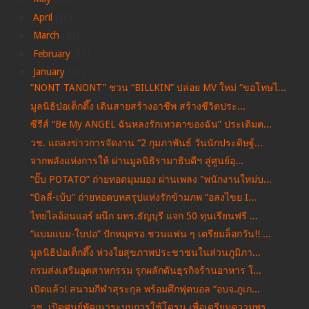
►
April
(30)
►
March
(42)
►
February
(33)
▼
January
(43)
“NONT TANONT” ชวน “BILLKIN” ปล่อย MV ใหม่ “ขอโทษไ...
มูลนิธิป่อเต็กตึ๊ง เดินสายสร้างอาชีพ สร้างชีวิตประ...
ซีรีส์ “Be My ANGEL ฉันหลงรักเทวดาของฉัน” ประเดิมต...
วช. แถลงข่าวการจัดงาน “2 กุมภาพันธ์ วันนักประดิษฐ์...
จากพลังแห่งการให้ ผ่านมูลนิธิรามาธิบดีฯ สู่ศูนย์อุ...
“ปั๊บ POTATO” ถ่ายทอดมุมมอง ผ่านเพลง "พนักงานใหม่บ...
“บิลลี่-เบ้บ” ถ่ายทอดบทสรุปแห่งรักข้ามภพ “อสงไขย I...
ไทยไลอ้อนแอร์ ผนึก มทร.ธัญบุรี แจก 50 ทุนเรียนฟรี ...
“แบมแบม-ใบปอ” ปักหมุดรอ ชวนแฟน ๆ เตรียมล็อกวัน!! ...
มูลนิธิป่อเต็กตึ๊ง ห่วงใยสุขภาพประชาชนในส่วนภูมิภา...
กรมส่งเสริมอุตสาหกรรม รุกผลักดันธุรกิจร้านอาหาร ใ...
เปิดแล้ว! สนามกีฬาสุระกุล พร้อมศึกฟุตบอล “อบจ.ภูเก...
วช. เปิดศูนย์พัฒนาระบบการใช้โดรน เพื่อเตรียมความพร...