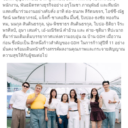
พนักงาน, พันธมิตรทางธุรกิจอย่าง อรุโณชา ภาณุพันธ์ และทีมนัก
แสดงที่มาร่วมงานอย่างคับคั่ง อาทิ ต่อ-ธนภพ ลีรัตนขจร, ไอซ์ซึ-ณัฐ
รัตน์ นพรัตยาภรณ์, แจ็คกี้-ชาเคอลีน มึ้นช์, ปิงปอง-ธงชัย ทองกัน
ทม, นนกุล สันตินธรกุล, นุ่น-พิชชาธร สันตินธรกุล, ใบปอ-ธิติยา จิระ
พรศิลป์, อุษา เสมคำ, เอ๋-มณีรัตน์ คำอ้วน และ ต่าย-ชุติมา ทีปะนาถ
ที่มาร่วมเติมเต็มบรรยากาศแห่งความอบอุ่น ณ บ้าน GDH เมื่อวาน
ก่อน ซึ่งนับเป็น อีกหนึ่งก้าวสำคัญของ GDH ในการก้าวสู่ปีที่ 11 อย่าง
มั่นคง พร้อมเดินหน้าสร้างสรรค์ผลงานคุณภาพและกระจายสัญญาณ
ความสุขให้กับผู้ชมต่อไป