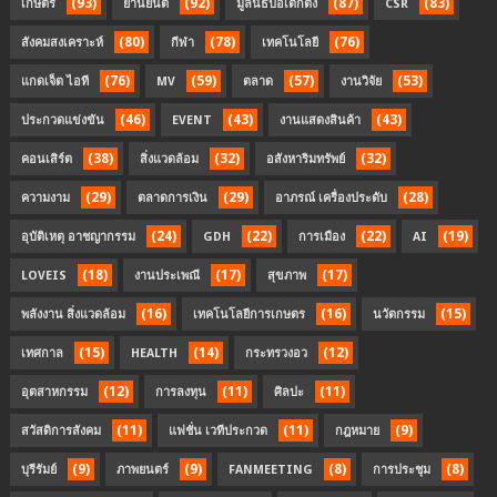
(93)
(92)
(87)
(83)
เกษตร
ยานยนต์
มูลนิธิป่อเต็กตึ๊ง
CSR
(80)
(78)
(76)
สังคมสงเคราะห์
กีฬา
เทคโนโลยี
(76)
(59)
(57)
(53)
แกดเจ็ต ไอที
MV
ตลาด
งานวิจัย
(46)
(43)
(43)
ประกวดแข่งขัน
EVENT
งานแสดงสินค้า
(38)
(32)
(32)
คอนเสิร์ต
สิ่งแวดล้อม
อสังหาริมทรัพย์
(29)
(29)
(28)
ความงาม
ตลาดการเงิน
อาภรณ์ เครื่องประดับ
(24)
(22)
(22)
(19)
อุบัติเหตุ อาชญากรรม
GDH
การเมือง
AI
(18)
(17)
(17)
LOVEIS
งานประเพณี
สุขภาพ
(16)
(16)
(15)
พลังงาน สิ่งแวดล้อม
เทคโนโลยีการเกษตร
นวัตกรรม
(15)
(14)
(12)
เทศกาล
HEALTH
กระทรวงอว
(12)
(11)
(11)
อุตสาหกรรม
การลงทุน
ศิลปะ
(11)
(11)
(9)
สวัสดิการสังคม
แฟชั่น เวทีประกวด
กฎหมาย
(9)
(9)
(8)
(8)
บุรีรัมย์
ภาพยนตร์
FANMEETING
การประชุม