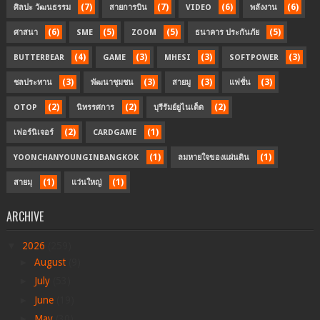
(7)
(7)
(6)
(6)
ศิลปะ วัฒนธรรม
สายการบิน
VIDEO
พลังงาน
(6)
(5)
(5)
(5)
ศาสนา
SME
ZOOM
ธนาคาร ประกันภัย
(4)
(3)
(3)
(3)
BUTTERBEAR
GAME
MHESI
SOFTPOWER
(3)
(3)
(3)
(3)
ชลประทาน
พัฒนาชุมชน
สายมู
แฟชั่น
(2)
(2)
(2)
OTOP
นิทรรศการ
บุรีรัมย์ยูไนเต็ด
(2)
(1)
เฟอร์นิเจอร์
CARDGAME
(1)
(1)
YOONCHANYOUNGINBANGKOK
ลมหายใจของแผ่นดิน
(1)
(1)
สายมุ
แว่นใหญ่
ARCHIVE
▼
2026
(259)
►
August
(9)
►
July
(53)
►
June
(19)
►
May
(30)