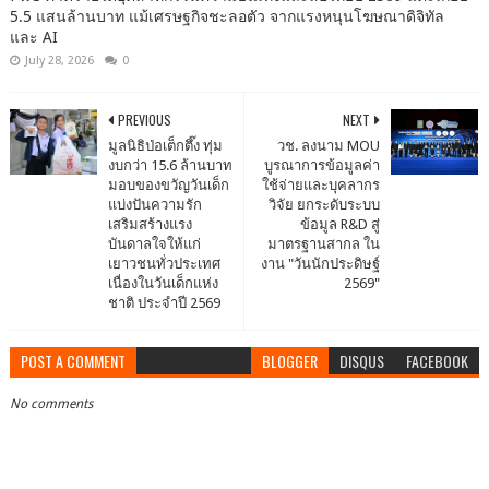
5.5 แสนล้านบาท แม้เศรษฐกิจชะลอตัว จากแรงหนุนโฆษณาดิจิทัล
และ AI
July 28, 2026
0
PREVIOUS
NEXT
มูลนิธิป่อเต็กตึ๊ง ทุ่ม
วช. ลงนาม MOU
งบกว่า 15.6 ล้านบาท
บูรณาการข้อมูลค่า
มอบของขวัญวันเด็ก
ใช้จ่ายและบุคลากร
แบ่งปันความรัก
วิจัย ยกระดับระบบ
เสริมสร้างแรง
ข้อมูล R&D สู่
บันดาลใจให้แก่
มาตรฐานสากล ใน
เยาวชนทั่วประเทศ
งาน "วันนักประดิษฐ์
เนื่องในวันเด็กแห่ง
2569"
ชาติ ประจำปี 2569
POST A COMMENT
BLOGGER
DISQUS
FACEBOOK
No comments