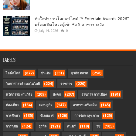
หัวใจทำงานโอเวอร์ไทม์ “Y Entertain Awards 2026”
พร้อมเปิดโหวตผู้เข้าชิง 5 สาขารางวัล
July 14, 2026
0
LABELS
(872)
(351)
(258)
ไลฟ์สไตล์
บันเทิง
ธุรกิจ ตลาด
(224)
(220)
วิทยาศาสตร์ เทคโนโลยี
ราชการ
(209)
(207)
(191)
นวัตกรรม งานวิจัย
สังคม
ราชการ การเมือง
(164)
(147)
(145)
ท่องเที่ยว
เศรษฐกิจ
อาหาร เครื่องดื่ม
(135)
(126)
(125)
การศึกษา
ซีเอสอาร์
การรักษาสุขภาพ
(124)
(121)
(110)
(105)
การกุศล
ธุรกิจ
ดนตรี
วช