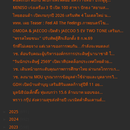
MINISO เร่งเครื่อง 3 ปี เปิด 100 สาขา ปักธง “สยามส...
ไทยฮอนด้า เปิดเกมรุกปี 2026 เสริมทัพ 4 โมเดลใหม่ น...
ททท. เผย Teaser : Feel All The Feelings ภาพยนตร์โฆ...
OMODA & JAECOO เปิดตัว JAECOO 5 EV TWO TONE เสริมภ...
"พรรคไทยชนะ" ปรับทัพสู้ศึกเลือกตั้ง 8 ก.พ.69
รักที่ไม่เคยจาง แต่เวลาของการพบกัน…กำลังจะหมดลง!
วช. ต้อนรับคณะผู้บริหารองค์กรการประดิษฐ์นานาชาติ ใ...
“วันนักประดิษฐ์ 2569” เปิดเวทีปลดล็อกประเทศไทยด้วย...
วช. เดินหน้ายกระดับคุณภาพการศึกษาไทย ผ่านกลไกการเร...
วช. ลงนาม MOU บูรณาการข้อมูลค่าใช้จ่ายและบุคลากรวิ...
GDH เปิดบ้านทำบุญ เสริมสิริมงคลก้าวสู่ปีที่ 11 อย...
มูลนิธิป่อเต็กตึ๊ง ทุ่มงบกว่า 15.6 ล้านบาท มอบของ...
พราว กรุ๊ป ส่งความสุขส่งท้ายปี เนรมิตค่ำคืนเคานต์...
►
2025
(691)
►
2024
(992)
►
2023
(598)