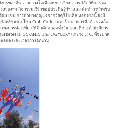
กรของจีน ว่าวกวางโจเมืองหยางเจียง ว่าวรูปสัตว์ที่จะร่วม
างสวยงาม กิจกรรมเวิร์กชอปประดิษฐ์ว่าวและเพ้นท์ว่าวสำหรับ
้อม เช่น การทำพวงกุญแจจากวัสดุรีไซเคิล นอกจากนี้ ยังมี
ภัณฑ์ชุมชน โซน Craft Coffee และร้านอาหารชื่อดัง รวมถึง
าศการท่องเที่ยวให้คึกคักตลอดทั้งวัน ขณะที่ช่วงค่ำยังมีการ
 Musketeers, OG-ANIC และ LAZYLOXY และวง ETC. ที่จะมาส
่ยวตลอดระยะเวลาการจัดงาน