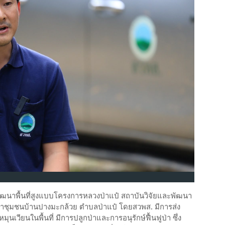
พัฒนาพื้นที่สูงแบบโครงการหลวงป่าแป๋ สถาบันวิจัยและพัฒนา
ัฒนาชุมชนบ้านปางมะกล้วย ตำบลป่าแป๋ โดยสวพส. มีการส่ง
นเวียนในพื้นที่ มีการปลูกป่าและการอนุรักษ์ฟื้นฟูป่า ซึ่ง