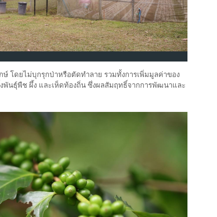
กษ์ โดยไม่บุกรุกป่าหรือตัดทำลาย รวมทั้งการเพิ่มมูลค่าของ
ธุ์พืช ผึ้ง และเห็ดท้องถิ่น ซึ่งผลสัมฤทธิ์จากการพัฒนาและ