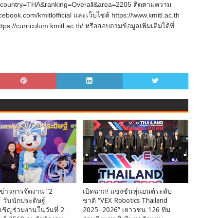
hp?country=THA&ranking=Overall&area=2205 ติดตามความ
cebook.com/kmitlofficial และเว็บไซต์ https://www.kmitl.ac.th
ps://curriculum.kmitl.ac.th/ หรือสอบถามข้อมูลเพิ่มเติมได้ที่
ข่าวการจัดงาน “2
เปิดฉาก! แข่งขันหุ่นยนต์ระดับ
์ วันนักประดิษฐ์
ชาติ “VEX Robotics Thailand
ิญร่วมงานในวันที่ 2 -
2025–2026” เยาวชน 126 ทีม