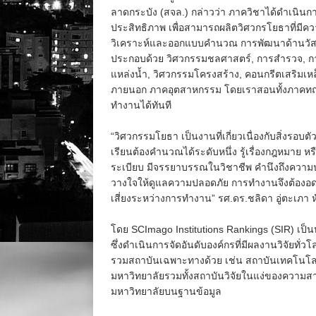
ลาดกระบัง (สจล.) กล่าวว่า ภาควิชาได้ดําเนิน
ประสิทธิภาพ เพื่อสามารถผลิตวิศวกรโยธาที่มีค
วิเคราะห์และออกแบบคํานวณ การพัฒนาด้านวัสดุ
ประกอบด้วย วิศวกรรมชลศาสตร์, การสํารวจ, ก
แหล่งนํ้า, วิศวกรรมโครงสร้าง, คอนกรีตเสริมเห
ภายนอก ภาคอุตสาหกรรม โดยเราสอนทั้งภาคทฤษฎี
ทำงานได้ทันที
“วิศวกรรมโยธา เป็นงานที่เกี่ยวเนื่องกับสิ่งรอบตั
เรียนต้องคำนวณได้ระดับหนึ่ง รู้เรื่องกฎหมาย 
ระเบียบ มีจรรยาบรรณในวิชาชีพ คำนึงถึงความปลอ
วางใจให้ดูแลความปลอดภัย การทำงานจึงต้องอ
เสี่ยงระหว่างการทำงาน” รศ.ดร.ชลิดา อู่ตะเภา
โดย SCImago Institutions Rankings (SIR) เป็
ซึ่งดำเนินการจัดอันดับองค์กรที่มีผลงานวิจัยทั่ว
รวมสถาบันเฉพาะทางด้วย เช่น สถาบันเทคโนโลยี ว
มหาวิทยาลัยรวมทั้งสถาบันวิจัยในแง่ของควา
มหาวิทยาลัยบนฐานข้อมูล