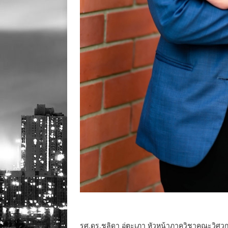
รศ.ดร.ชลิดา อู่ตะเภา หัวหน้าภาควิชาคณะวิศ