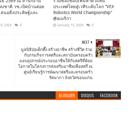
ันธ์ 2569 ณ สำนักงาน
ร่วมชิงแชมป์เฟ้นหาตัวแทน
ห่งชาติ วช.เปิดบ้านต่อย
ประเทศไทยสู่เวทีระดับโลก “VEX
เสนอสิ่งประดิษฐ์และ
Robotics World Championship”
@อเมริกา
29, 2026
0
January 15, 2026
0
NEXT
มูลนิธิป่อเต็กตึ๊ง สร้างอาชีพ สร้างชีวิต ร่วม
กับกรมกิจการสตรีและสถาบันครอบครัว
มอบอุปกรณ์ประกอบอาชีพให้กับสตรีที่ด้อย
โอกาสในโครงการส่งเสริมอาชีพเพื่อสตรี ณ
ศูนย์เรียนรู้การพัฒนาสตรีและครอบครัว
รัตนาภา จังหวัดขอนแก่น
BLOGGER
DISQUS
FACEBOOK