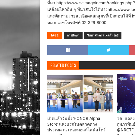
ที่มา https://www.scimagoir.com/rankings.p
เคลื่อนไหวอื่น ๆ ที่น่าสนใจได้ทางhttps://www.fa
และติดตามรายละเอียดหลักสูตรที่เปิดสอนได้ที่ htt
หมายเลขโทรศัพท์ 02-329-8000
TAGS:
การศึกษา
วิทยาศาสตร์ เทคโนโลยี
RELATED POSTS
เปิดแล้ววันนี้! ‘HONOR Alpha
วช. แถลง
Store’ แห่งแรกในตลาดต่าง
กุมภาพันธ
ประเทศ ณ เดอะมอลล์ไลฟ์สโตร์
@NRCT” เช