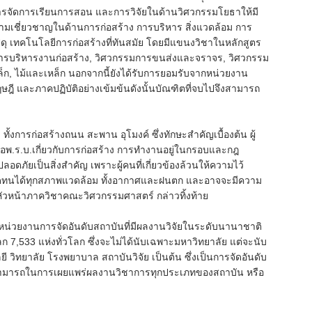
การจัดการเรียนการสอน และการวิจัยในด้านวิศวกรรมโยธาให้มี
วามเชี่ยวชาญในด้านการก่อสร้าง การบริหาร สิ่งแวดล้อม การ
 เทคโนโลยีการก่อสร้างที่ทันสมัย โดยมีแขนงวิชาในหลักสูตร
ารบริหารงานก่อสร้าง, วิศวกรรมการขนส่งและจราจร, วิศวกรรม
ล็ก, ไม้และเหล็ก นอกจากนี้ยังได้รับการยอมรับจากหน่วยงาน
 และภาคปฏิบัติอย่างเข้มข้นดังนั้นบัณฑิตที่จบไปจึงสามารถ
ว ทั้งการก่อสร้างถนน สะพาน อุโมงค์ ซึ่งทักษะสำคัญเบื้องต้น ผู้
หรือพ.ร.บ.เกี่ยวกับการก่อสร้าง การทำงานอยู่ในกรอบและกฎ
ดภัยเป็นสิ่งสำคัญ เพราะผู้คนที่เกี่ยวข้องล้วนให้ความไว้
ดทนได้ทุกสภาพแวดล้อม ทั้งอากาศและฝนตก และอาจจะมีความ
 หัวหน้าภาควิชาคณะวิศวกรรมศาสตร์ กล่าวทิ้งท้าย
นหน่วยงานการจัดอันดับสถาบันที่มีผลงานวิจัยในระดับนานาชาติ
โลก 7,533 แห่งทั่วโลก ซึ่งจะไม่ได้นับเฉพาะมหาวิทยาลัย แต่จะนับ
ิทยาลัย โรงพยาบาล สถาบันวิจัย เป็นต้น ซึ่งเป็นการจัดอันดับ
มสามารถในการเผยแพร่ผลงานวิชาการทุกประเภทของสถาบัน หรือ