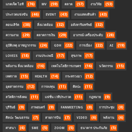
(76)
(59)
(57)
(53)
แกดเจ็ต ไอที
MV
ตลาด
งานวิจัย
(46)
(43)
(43)
ประกวดแข่งขัน
EVENT
งานแสดงสินค้า
(38)
(32)
(32)
คอนเสิร์ต
สิ่งแวดล้อม
อสังหาริมทรัพย์
(29)
(29)
(28)
ความงาม
ตลาดการเงิน
อาภรณ์ เครื่องประดับ
(24)
(22)
(22)
(19)
อุบัติเหตุ อาชญากรรม
GDH
การเมือง
AI
(18)
(17)
(17)
LOVEIS
งานประเพณี
สุขภาพ
(16)
(16)
(15)
พลังงาน สิ่งแวดล้อม
เทคโนโลยีการเกษตร
นวัตกรรม
(15)
(14)
(12)
เทศกาล
HEALTH
กระทรวงอว
(12)
(11)
(11)
อุตสาหกรรม
การลงทุน
ศิลปะ
(11)
(11)
(9)
สวัสดิการสังคม
แฟชั่น เวทีประกวด
กฎหมาย
(9)
(9)
(8)
(8)
บุรีรัมย์
ภาพยนตร์
FANMEETING
การประชุม
(7)
(7)
(6)
(6)
ศิลปะ วัฒนธรรม
สายการบิน
VIDEO
พลังงาน
(6)
(5)
(5)
(5)
ศาสนา
SME
ZOOM
ธนาคาร ประกันภัย