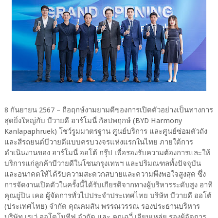
8 กันยายน 2567 – ถือฤกษ์งามยามดีของการเปิดตัวอย่างเป็นทางการ
สุดยิ่งใหญ่กับ บีวายดี ฮาร์โมนี่ กัลปพฤกษ์ (BYD Harmony
Kanlapaphruek) โชว์รูมมาตรฐาน ศูนย์บริการ และศูนย์ซ่อมตัวถัง
และสีรถยนต์บีวายดีแบบครบวงจรแห่งแรกในไทย ภายใต้การ
ดำเนินงานของ ฮาร์โมนี่ ออโต้ กรุ๊ป เพื่อรองรับความต้องการและให้
บริการแก่ลูกค้าบีวายดีในโซนกรุงเทพฯ และปริมณฑลทั้งปัจจุบัน
และอนาคตให้ได้รับความสะดวกสบายและความพึงพอใจสูงสุด ซึ่ง
การจัดงานเปิดตัวในครั้งนี้ได้รับเกียรติจากทางผู้บริหารระดับสูง อาทิ
คุณยู่ปิน เคอ ผู้จัดการทั่วไปประจำประเทศไทย บริษัท บีวายดี ออโต้
(ประเทศไทย) จำกัด คุณคมสัน พรรณวรรณ รองประธานบริหาร
บริษัท เรเว่ ออโตโมทีฟ จำกัด และ คุณฉวี่ เจียนเหล่ย รองผู้จัดการ