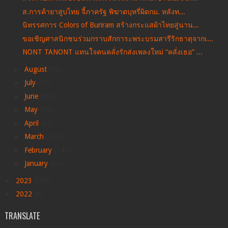
ส.การค้ายาสูบไทย จี้ภาครัฐ พิฆาตบุหรี่ผิดกม. หลังท...
นิทรรศการ Colors of Buriram สร้างกระแสผ้าไทยสู่นาน...
ขอเชิญศาสนิกชนร่วมกราบสักการะพระบรมสารีริกธาตุจากเ...
NONT TANONT แทนใจคนคลั่งรักส่งเพลงใหม่ “คลั่งเธอ” ...
►
August
(66)
►
July
(82)
►
June
(98)
►
May
(99)
►
April
(67)
►
March
(167)
►
February
(147)
►
January
(69)
►
2023
(598)
►
2022
(6)
TRANSLATE