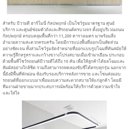
สำหรับ บีวายดี ฮาร์โมนี่ กัลปพฤกษ์ เป็นโชว์รูมมาตรฐาน ศูนย์
บริการ และศูนย์ซ่อมตัวถังและสีรถยนต์ครบวงจร ตั้งอยู่บริเวณถนน
กัลปพฤกษ์ ครอบคลุมพื้นที่กว่า 11,200 ตารางเมตร มาพร้อมสิ่ง
อำนวยความสะดวกครบครัน โดยมีการแบ่งพื้นที่ออกเป็นสัดส่วน
อย่างชัดเจน ทั้งส่วนโชว์รูมจัดจำหน่ายที่ออกแบบรูปโฉมที่ทันสมัยให้
ความรู้สึกหรูหราและกว้างขวางโปร่งสบายเมื่อเข้ามาเยือน ประกอบ
ด้วยพื้นที่โชว์รถยนต์บีวายดีได้ถึง 10 คัน เพื่อให้ลูกค้าได้ยลโฉมและ
สัมผัสอย่างใกล้ชิด รวมถึงสามารถทดลองขับขี่ได้ครบทุกรุ่น นอกจาก
นี้ยังมีพื้นที่พักผ่อน ห้องรับรองบริการหลังการขาย และโซนส่งมอบ
รถยนต์ที่ออกแบบมาเพื่อมอบความสะดวกสบายให้แก่ลูกค้า โดยมี
ทีมงานฝ่ายขายมากประสบการณ์พร้อมให้บริการด้วยความเข้าใจ
และใส่ใจ