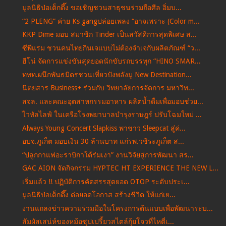
มูลนิธิป่อเต็กตึ๊ง ขอเชิญชวนสาธุชนร่วมถือศีล อิ่มบ...
“2 PLENG” ค่าย Ks gangปล่อยเพลง “อาจเพราะ (Color m...
KKP Dime มอบ สมาชิก Tinder เป็นสวัสดิการสุดพิเศษ ส...
ซีพีแรม ชวนคนไทยกินเจแบบไม่ต้องจำเจกับผลิตภัณฑ์ “ว...
ฮีโน่ จัดการแข่งขันสุดยอดนักขับรถบรรทุก “HINO SMAR...
ททท.ผนึกพันธมิตรชวนเที่ยวปังพลังมู New Destination...
นิตยสาร Business+ ร่วมกับ วิทยาลัยการจัดการ มหาวิท...
สจล. และคณะอุตสาหกรรมอาหาร ผลิตน้ำดื่มเพื่อมอบช่วย...
ไวทัลไลฟ์ ในเครือโรงพยาบาลบำรุงราษฎร์ ปรับโฉมใหม่ ...
Always Young Concert Slapkiss พาชาว Sleepcat สู่ค่...
อบจ.ภูเก็ต มอบเงิน 30 ล้านบาท แก่รพ.วชิระภูเก็ต ส...
“ปลูกกาแฟอะราบิกาใต้ร่มเงา” งานวิจัยสู่การพัฒนา สร...
GAC AION จัดกิจกรรม HYPTEC HT EXPERIENCE THE NEW L...
เริ่มแล้ว !! ปฏิบัติการคัดสรรสุดยอด OTOP ระดับประเ...
มูลนิธิป่อเต็กตึ๊ง ต่อยอดโอกาส สร้างชีวิต ให้แก่เย...
งานแถลงข่าวความร่วมมือในโครงการต้นแบบเพื่อพัฒนาระบ...
สัมผัสเสน่ห์ของหม้อซุปเปรี้ยวสไตล์กุ้ยโจวที่ไหตี่เ...