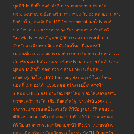
มูลนิธิป่อเต็กตึ๊ง จัดกำลังทีมบรรเทาสาธารณภัย พร้อ...
สจล. ลงนามร่วมมือทางวิชาการ MOU กับ 65 หน่วยงาน สร...
อีกก้าวในฐานะศิลปิน! LIT Entertainment เผยโปรเจกต์...
ร่วมใจร่วมแรง สร้างความรุ่งเรือง! งานความร่วมมือฉั...
“อว.เพื่อประชาชน” ศูนย์ปฏิบัติการสถานการณ์น้ำท่วม ...
จังหวัดฉะเชิงเทรา จัดงานอีเว้นท์ใหญ่ ที่สุดแห่งปี ...
คสคท.ชี้แจง ต่อคณะกรรมาธิการการเงิน การคลัง หาทางอ...
สมาพันธ์ฌาปนกิจสงเคราะห์ พบประธานสภาฯ ยื่นคำร้องเส...
มูลนิธิป่อเต็กตึ๊ง จัดงบกว่า 4 ล้านบาท เร่งฟื้นฟูห...
เปิดตัวสุดยิ่งใหญ่! BYD Harmony กัลปพฤกษ์ ในเครือข...
แฮนดี้แมน ออโต้ “แบ่งปันสุข สร้างรอยยิ้ม” ครั้งที่ 1
3 หนุ่ม CHILLY กลับมาพร้อมเพลงใหม่ "ยอมให้เธอหลอก"...
สวพส. คว้ารางวัล “เกียรติยศเลิศรัฐ” ประจำปี 2567 เ...
จากกระแสถุงขนมเบื้องงานวัด ที่มีข้อมูลประวัติเลขปร...
ซีพีเอฟ - สจล. เตรียมนำเทคโนโลยี “eDNA” ช่วยควบคุม...
ศิริกัญญา คาดสรรพสามิตเก็บภาษีไม่ถึงเป้า แนะปรับโค...
สจล. เปิดเวทีแข่งขันนวัตกรรมในงาน KMITL Future In...