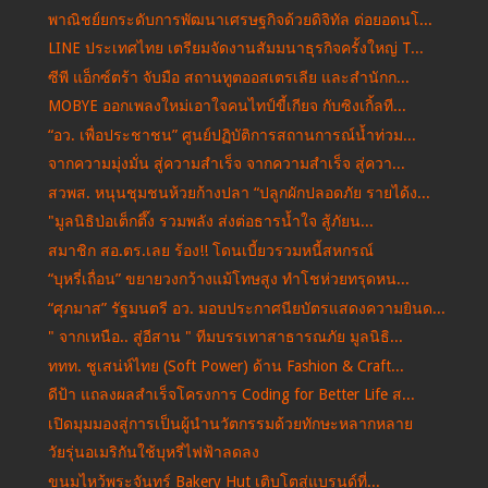
พาณิชย์ยกระดับการพัฒนาเศรษฐกิจด้วยดิจิทัล ต่อยอดนโ...
LINE ประเทศไทย เตรียมจัดงานสัมมนาธุรกิจครั้งใหญ่ T...
ซีพี แอ็กซ์ตร้า จับมือ สถานทูตออสเตรเลีย และสำนักก...
MOBYE ออกเพลงใหม่เอาใจคนไทป์ขี้เกียจ กับซิงเกิ้ลที...
“อว. เพื่อประชาชน” ศูนย์ปฏิบัติการสถานการณ์น้ำท่วม...
จากความมุ่งมั่น สู่ความสำเร็จ จากความสำเร็จ สู่ควา...
สวพส. หนุนชุมชนห้วยก้างปลา “ปลูกผักปลอดภัย รายได้ง...
"มูลนิธิป่อเต็กตึ๊ง รวมพลัง ส่งต่อธารน้ำใจ สู้ภัยน...
สมาชิก สอ.ตร.เลย ร้อง!! โดนเบี้ยวรวมหนี้สหกรณ์
“บุหรี่เถื่อน” ขยายวงกว้างแม้โทษสูง ทำโชห่วยทรุดหน...
“ศุภมาส” รัฐมนตรี อว. มอบประกาศนียบัตรแสดงความยินด...
" จากเหนือ.. สู่อีสาน " ทีมบรรเทาสาธารณภัย มูลนิธิ...
ททท. ชูเสน่ห์ไทย (Soft Power) ด้าน Fashion & Craft...
ดีป้า แถลงผลสำเร็จโครงการ Coding for Better Life ส...
เปิดมุมมองสู่การเป็นผู้นำนวัตกรรมด้วยทักษะหลากหลาย
วัยรุ่นอเมริกันใช้บุหรี่ไฟฟ้าลดลง
ขนมไหว้พระจันทร์ Bakery Hut เติบโตสู่แบรนด์ที่...