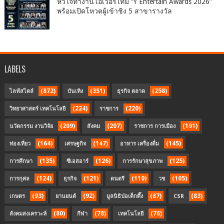
หัวใจทำงานโอเวอร์ไทม์ “Y Entertain Awards 2026”
พร้อมเปิดโหวตผู้เข้าชิง 5 สาขารางวัล
LABELS
(872)
(351)
(258)
ไลฟ์สไตล์
บันเทิง
ธุรกิจ ตลาด
(224)
(220)
วิทยาศาสตร์ เทคโนโลยี
ราชการ
(209)
(207)
(191)
นวัตกรรม งานวิจัย
สังคม
ราชการ การเมือง
(164)
(147)
(145)
ท่องเที่ยว
เศรษฐกิจ
อาหาร เครื่องดื่ม
(135)
(126)
(125)
การศึกษา
ซีเอสอาร์
การรักษาสุขภาพ
(124)
(121)
(110)
(105)
การกุศล
ธุรกิจ
ดนตรี
วช
(93)
(92)
(87)
(83)
เกษตร
ยานยนต์
มูลนิธิป่อเต็กตึ๊ง
CSR
(80)
(78)
(76)
สังคมสงเคราะห์
กีฬา
เทคโนโลยี