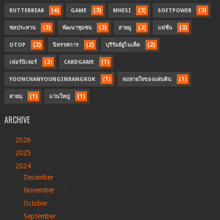
(4)
(3)
(3)
(3)
BUTTERBEAR
GAME
MHESI
SOFTPOWER
(3)
(3)
(3)
(3)
ชลประทาน
พัฒนาชุมชน
สายมู
แฟชั่น
(2)
(2)
(2)
OTOP
นิทรรศการ
บุรีรัมย์ยูไนเต็ด
(2)
(1)
เฟอร์นิเจอร์
CARDGAME
(1)
(1)
YOONCHANYOUNGINBANGKOK
ลมหายใจของแผ่นดิน
(1)
(1)
สายมุ
แว่นใหญ่
ARCHIVE
►
2026
(259)
►
2025
(691)
▼
2024
(992)
►
December
(47)
►
November
(42)
►
October
(53)
▼
September
(55)