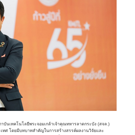
สถาบันเทคโนโลยีพระจอมเกล้าเจ้าคุณทหารลาดกระบัง (สจล.)
ะเทศ โดยมีบทบาทสำคัญในการสร้างสรรค์ผลงานวิจัยและ