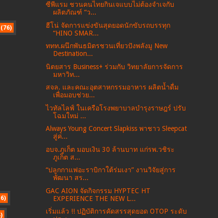
ซีพีแรม ชวนคนไทยกินเจแบบไม่ต้องจำเจกับ
ผลิตภัณฑ์ “ว...
ฮีโน่ จัดการแข่งขันสุดยอดนักขับรถบรรทุก
(76)
“HINO SMAR...
ททท.ผนึกพันธมิตรชวนเที่ยวปังพลังมู New
Destination...
นิตยสาร Business+ ร่วมกับ วิทยาลัยการจัดการ
มหาวิท...
สจล. และคณะอุตสาหกรรมอาหาร ผลิตน้ำดื่ม
เพื่อมอบช่วย...
ไวทัลไลฟ์ ในเครือโรงพยาบาลบำรุงราษฎร์ ปรับ
โฉมใหม่ ...
Always Young Concert Slapkiss พาชาว Sleepcat
สู่ค่...
อบจ.ภูเก็ต มอบเงิน 30 ล้านบาท แก่รพ.วชิระ
ภูเก็ต ส...
“ปลูกกาแฟอะราบิกาใต้ร่มเงา” งานวิจัยสู่การ
พัฒนา สร...
GAC AION จัดกิจกรรม HYPTEC HT
16)
EXPERIENCE THE NEW L...
เริ่มแล้ว !! ปฏิบัติการคัดสรรสุดยอด OTOP ระดับ
)