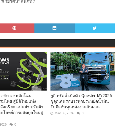
รเกียรตินาคินภัทร
cellence พลิกโฉม
ยูดี ทรัคส์ เปิดตัว Quester MY2026
มไทย สู่มิติใหม่แห่ง
ชูจุดเด่นรถบรรทุกประหยัดน้ำมัน
กรอัจฉริยะ แม่นยำ ปรับตัว
รับมือต้นทุนพลังงานผันผวน
โจทย์การผลิตยุคใหม่สู่
May 06, 2026
0
 2026
0