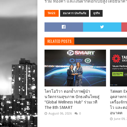
รวม ทองคำ และเงินฝากดอกเบี้ยสูงโดยธนาคา
TAGS:
ธนาคาร ประกันภัย
ธุรกิจ
RELATED POSTS
ไครโอวิวา ตอกย้ำภาพผู้นำ
Taiwan Ex
นวัตกรรมสุขภาพ ปักธงดันไทยสู่
อุตสาหกรร
“Global Wellness Hub” ร่วมเวที
เครื่องจั
The 8th SMART
ไว และตอบ
อนาคต
August 06, 2026
0
June 09,