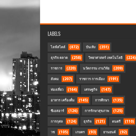
LABELS
(872)
(351)
ไลฟ์สไตล์
บันเทิง
(258)
(224)
ธุรกิจ ตลาด
วิทยาศาสตร์ เทคโนโลยี
(220)
(209)
ราชการ
นวัตกรรม งานวิจัย
(207)
(191)
สังคม
ราชการ การเมือง
(164)
(147)
ท่องเที่ยว
เศรษฐกิจ
(145)
(135)
อาหาร เครื่องดื่ม
การศึกษา
(126)
(125)
ซีเอสอาร์
การรักษาสุขภาพ
(124)
(121)
(110)
การกุศล
ธุรกิจ
ดนตรี
(105)
(93)
(92)
วช
เกษตร
ยานยนต์