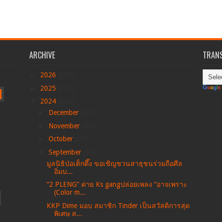
ARCHIVE
TRANS
►
2026
(259)
►
2025
(691)
▼
2024
(992)
►
December
(47)
►
November
(42)
►
October
(53)
▼
September
(55)
มูลนิธิป่อเต็กตึ๊ง ขอเชิญชวนสาธุชนร่วมถือศีล
อิ่มบ...
“2 PLENG” ค่าย Ks gangปล่อยเพลง “อาจเพราะ
(Color m...
KKP Dime มอบ สมาชิก Tinder เป็นสวัสดิการสุด
พิเศษ ส...