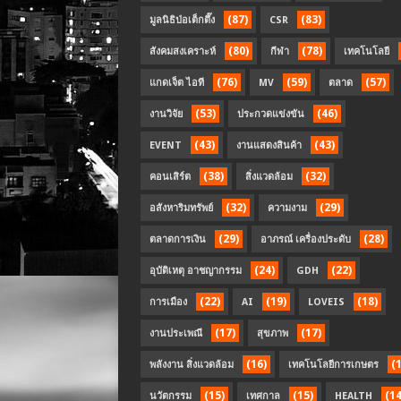
(87)
(83)
มูลนิธิป่อเต็กตึ๊ง
CSR
(80)
(78)
สังคมสงเคราะห์
กีฬา
เทคโนโลยี
(76)
(59)
(57)
แกดเจ็ต ไอที
MV
ตลาด
(53)
(46)
งานวิจัย
ประกวดแข่งขัน
(43)
(43)
EVENT
งานแสดงสินค้า
(38)
(32)
คอนเสิร์ต
สิ่งแวดล้อม
(32)
(29)
อสังหาริมทรัพย์
ความงาม
(29)
(28)
ตลาดการเงิน
อาภรณ์ เครื่องประดับ
(24)
(22)
อุบัติเหตุ อาชญากรรม
GDH
(22)
(19)
(18)
การเมือง
AI
LOVEIS
(17)
(17)
งานประเพณี
สุขภาพ
(16)
(
พลังงาน สิ่งแวดล้อม
เทคโนโลยีการเกษตร
(15)
(15)
(14
นวัตกรรม
เทศกาล
HEALTH