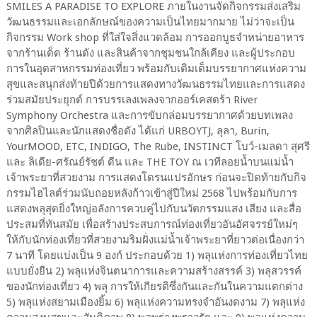
SMILES A PARADISE TO EXPLORE ภายในงานจัดกิจกรรมส่งเสริม
วัฒนธรรมและเอกลักษณ์ของความเป็นไทยมากมาย ไม่ว่าจะเป็น
กิจกรรม Work shop ที่ใส่ใจสิ่งแวดล้อม การออกบูธจำหน่ายอาหาร
จากร้านเด็ด ร้านดัง และสินค้าจากชุมชนใกล้เคียง และผู้ประกอบ
การในอุตสาหกรรมท่องเที่ยว พร้อมกับเติมเต็มบรรยากาศแห่งความ
สุขและสนุกส่งท้ายปีด้วยการแสดงทางวัฒนธรรมไทยและการแสดง
ร่วมสมัยประยุกต์ การบรรเลงเพลงจากออร์เคสตร้า River
Symphony Orchestra และการขับกล่อมบรรยากาศด้วยบทเพลง
จากศิลปินและนักแสดงชื่อดัง ได้แก่ URBOYTJ, ลุลา, Burin,
YourMOOD, ETC, INDIGO, The Rube, INSTINCT โบว์-เมลดา สุศรี
และ ลิเดีย-ศรัณย์รัชต์ ดีน และ THE TOY ณ เวทีลอยน้ำบนแม่น้ำ
เจ้าพระยาที่สวยงาม การแสดงโดรนแปรอักษร ก่อนจะปิดท้ายกับกิจ
กรรมไฮไลต์ร่วมนับถอยหลังก้าวเข้าสู่ปีใหม่ 2568 ไปพร้อมกับการ
แสดงพลุสุดยิ่งใหญ่อลังการควบคู่ไปกับนวัตกรรมแสง เสียง และสื่อ
ประสมที่ทันสมัย เพื่อสร้างประสบการณ์ท่องเที่ยวอันอัศจรรย์ใหม่ๆ
ให้กับนักท่องเที่ยวที่สวยงามริมฝั่งแม่น้ำเจ้าพระยาที่ยาวต่อเนื่องกว่า
7 นาที โดยแบ่งเป็น 9 องก์ ประกอบด้วย 1) พลุแห่งการท่องเที่ยวไทย
แบบยั่งยืน 2) พลุแห่งจินตนาการและความสร้างสรรค์ 3) พลุสวรรค์
ของนักท่องเที่ยว 4) พลุ การให้เกียรติซึ่งกันและกันในความแตกต่าง
5) พลุแห่งสยามเมืองยิ้ม 6) พลุแห่งความทรงจำอันงดงาม 7) พลุแห่ง