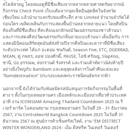
สไตล์สายมู โดยหมอดูที่มีชื่อเสียงจากหลากหลายศาสตร์พยากรณ์
กิจกรรม Check Point เก็บแต้มจากจุดเช็คอินสุดฮิตในจังหวัด
เชียงใหม่ แล้วนำมาแลกรับของที่ระลึก ลาย Limited จำนวนจำกัดได้
ก่อนใคร เพลิดเพลินกับการแสดงพื้นบ้านหลากหลายแนว โดยศิลปิน
ท้องถิ่นที่มีชื่อเสียง ที่สะท้อนเอกลักษณ์วัฒนธรรมของชาวล้านนา
และการแสดงศิลปวัฒนธรรมกับกลิ่นอายแบบล้านนา เต็มอิ่มกับ การ
แสดงมินิคอนเสิร์ตสุดมันส์ส่งท้ายปีจากศิลปินและดาราที่มีชื่อเสียง
ระดับประเทศ ได้แก่ อะตอม ชนกันต์, Season Five, ETC, DGERRAD,
MEAN, ตู่ ภพธร, ออฟ ปองศักดิ์, PAUSE, ไอซ์ ศรัณยู, SlapKiss,
ซานิ, ปอ อรรณพ, สงกรานต์ รังสรรค์ และร่วมเค้าท์ดาวน์ส่งท้ายปี
อย่างยิ่งใหญ่กับ BamBam และพลุสุดอลังการในค่ำคืนแห่งแสง
“llumidestination” ประกอบเพลงพระราชนิพนธ์พรจากฟ้า
นอกจากนี้ ยังได้ร่วมกับพันธมิตรสนับสนุนการจัดกิจกรรมในพื้นที่
ต่าง ๆ ทั้งในกรุงเทพมหานคร เมืองหลักและเมืองน่าเที่ยวทั่วประเทศ
อาทิ งาน ICONSIAM Amazing Thailand Countdown 2025 ณ ริ
เวอร์ พาร์ค ไอคอนสยาม กรุงเทพมหานคร ในวันที่ 29 - 31 ธันวาคม
2567, งาน Centralworld Bangkok Countdown 2025 ในวันที่ 31
ธันวาคม 2567 ณ ศูนย์การค้าเซ็นทรัลเวิลด์, งาน “EM DISTRICT
WINTER WONDERLAND 2024 : เอ็ม ดิสทริค วินเทอร์ วันเดอร์