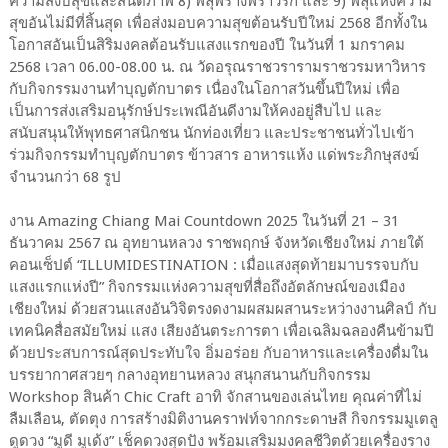
ความสงบสุขและสันติภาพ 8) พลุพร่างพราวรัก และ 9) พลุแห่งความ
สุขอันไม่มีที่สิ้นสุด เพื่อส่งมอบความสุขต้อนรับปีใหม่ 2568 อีกทั้งใน
โอกาสอันเป็นสิริมงคลต้อนรับแสงแรกของปี ในวันที่ 1 มกราคม
2568 เวลา 06.00-08.00 น. ณ วัดอรุณราชวรารามราชวรมหาวิหาร
กับกิจกรรมงานทำบุญตักบาตร เนื่องในโอกาสวันขึ้นปีใหม่ เพื่อ
เป็นการส่งเสริมอนุรักษ์ประเพณีอันดีงามให้คงอยู่สืบไป และ
สนับสนุนให้พุทธศาสนิกชน นักท่องเที่ยว และประชาชนทั่วไปเข้า
ร่วมกิจกรรมทำบุญตักบาตร ข้าวสาร อาหารแห้ง แด่พระภิกษุสงฆ์
จำนวนกว่า 68 รูป
งาน Amazing Chiang Mai Countdown 2025 ในวันที่ 21 – 31
ธันวาคม 2567 ณ อุทยานหลวง ราชพฤกษ์ จังหวัดเชียงใหม่ ภายใต้
คอนเซ็ปต์ “ILLUMIDESTINATION : เมื่อแสงสุดท้ายมาบรรจบกับ
แสงแรกแห่งปี” กิจกรรมแห่งความสุขที่สื่อถึงอัตลักษณ์ของเมือง
เชียงใหม่ ด้วยสวนแสงอันวิจิตรงดงามผสมผสานระหว่างงานศิลป์ กับ
เทคนิคสื่อสมัยใหม่ แสง เสียงอันตระการตา เพื่อเฉลิมฉลองคืนข้ามปี
ด้วยประสบการณ์สุดประทับใจ อิ่มอร่อย กับอาหารและเครื่องดื่มใน
บรรยากาศสวยๆ กลางอุทยานหลวง สนุกสนานกับกิจกรรม
Workshop สินค้า Chic Craft อาทิ จักสานของเล่นไทย คุณค่าที่ไม่
ลืมเลือน, ตัดตุง การสร้างมิติงานคราฟท์จากกระดาษสี กิจกรรมมูเตลู
ดูดวง “มูดี มูเด้ง” เช็คดวงสุดปัง พร้อมเสริมมงคลชีวิตด้วยเครื่องราง