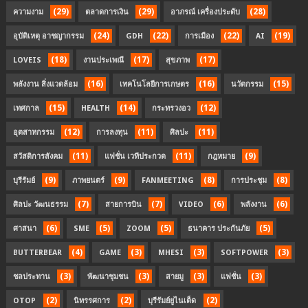
(29)
(29)
(28)
ความงาม
ตลาดการเงิน
อาภรณ์ เครื่องประดับ
(24)
(22)
(22)
(19)
อุบัติเหตุ อาชญากรรม
GDH
การเมือง
AI
(18)
(17)
(17)
LOVEIS
งานประเพณี
สุขภาพ
(16)
(16)
(15)
พลังงาน สิ่งแวดล้อม
เทคโนโลยีการเกษตร
นวัตกรรม
(15)
(14)
(12)
เทศกาล
HEALTH
กระทรวงอว
(12)
(11)
(11)
อุตสาหกรรม
การลงทุน
ศิลปะ
(11)
(11)
(9)
สวัสดิการสังคม
แฟชั่น เวทีประกวด
กฎหมาย
(9)
(9)
(8)
(8)
บุรีรัมย์
ภาพยนตร์
FANMEETING
การประชุม
(7)
(7)
(6)
(6)
ศิลปะ วัฒนธรรม
สายการบิน
VIDEO
พลังงาน
(6)
(5)
(5)
(5)
ศาสนา
SME
ZOOM
ธนาคาร ประกันภัย
(4)
(3)
(3)
(3)
BUTTERBEAR
GAME
MHESI
SOFTPOWER
(3)
(3)
(3)
(3)
ชลประทาน
พัฒนาชุมชน
สายมู
แฟชั่น
(2)
(2)
(2)
OTOP
นิทรรศการ
บุรีรัมย์ยูไนเต็ด