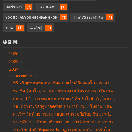
(2)
(1)
เฟอร์นิเจอร์
CARDGAME
(1)
(1)
YOONCHANYOUNGINBANGKOK
ลมหายใจของแผ่นดิน
(1)
(1)
สายมุ
แว่นใหญ่
ARCHIVE
►
2026
(259)
►
2025
(691)
▼
2024
(992)
▼
December
(47)
พิธีเจริญพระพุทธมนต์เพื่อความเป็นสิริมงคลในวาระส่ง...
ขอเชิญผู้สนใจทุกท่านมาเข้าชมงานนิทรรศการ “เปิดกรุพ...
ตลอด 4 ปี “การลงมือทำและทุ่มเท” คือ หัวใจสำคัญในกา...
วช. คว้ารางวัลรัฐบาลดิจิทัล ประจำปี 2567 ในงาน “DG...
ดร.วิภารัตน์ ผอ.วช. กระชับความร่วมมือไทย-จีน ระหว่...
S&P คัดสรรผลิตภัณฑ์ชุมชน ‘กระเป๋าผ้าขาวม้า จ.อำนาจ...
🎉เตรียมสัมผัสที่สุดแห่งปรากฏการณ์เคานต์ดาวน์ริมโค...