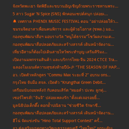
จังหวัดพะเยา จัดพิธีและขบวนอัญเชิญถ้วยพระราชทานพระ...
5 สาว Sugar ’N Spice (SNS) พักคอนเซปต์สนุก ปล่อยเ...
🔔 เทศกาล PHENIX MUSIC FESTIVAL ตอน "อย่าปล่อยให้ว...
ชมรมจิตอาสาเพื่อนคนพิการ และผู้ด้วยโอกาส (ชพด.) มอ...
กองทุนพัฒนาสื่อฯ มอบรางวัล “หนูได้ธรรม”โชว์ผลงานเด...
กองทุนพัฒนาสื่อปลอดภัยและสร้างสรรค์ เดินหน้าจัดงาน...
เที่ยวอีสานก็ต้องไปเดินสายไหว้พระทำบุญ เสริมสิริมง...
เปิดงานมหกรรมสินค้า และบริการไทย-จีน 2024 CTCE Tra...
ฉลองโมเมนต์ความสุขส่งท้ายปี🥳🎉 “THE SEASON OF HAP...
อว. เปิดตัวหลักสูตร “Commu Max ระยะที่ 2” อบรม ons...
กรุงไทย จับมือ สจล. เปิดตัว “Krungthai Green Debit...
เตรียมนับถอยหลัง!! กับคอนเสิร์ต “หมอลำ ปะทะ ลูกทุ่...
เซอร์ไพรส์! "จันจิ" ปล่อยเพลงรัก "ตั้งแต่เจอรอยยิ้...
มูลนิธิป่อเต็กตึ๊ง ตอกย้ำปณิธาน “ช่วยชีวิต รักษาชี...
กองทุนพัฒนาสื่อปลอดภัยและสร้างสรรค์ เดินหน้าจัดงาน...
ฮีโน่ จัดแข่งขัน “Hino Total Support Contest” ครั้...
อว.ส่งเสริมมรดกทางวัฒนธรรมดนตรี “ไทยใหม่” ยกระดับเ...