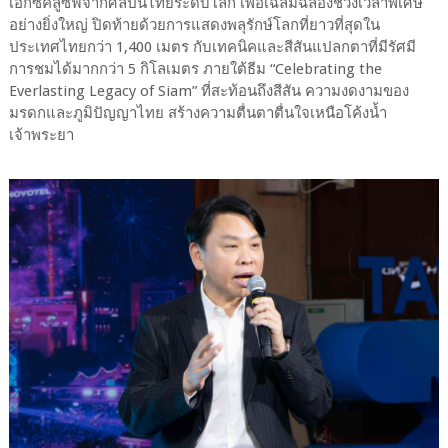
เอ็กซ์คลูซีฟจากศิลปินไทยระดับโลก เพื่อเฉลิมฉลองช่วงเวลาพิเศษ
อย่างยิ่งใหญ่ ปิดท้ายด้วยการแสดงพลุรักษ์โลกที่ยาวที่สุดใน
ประเทศไทยกว่า 1,400 เมตร กับเทคนิคและสีสันแปลกตาที่มีรัศมี
การชมได้มากกว่า 5 กิโลเมตร ภายใต้ธีม “Celebrating the
Everlasting Legacy of Siam” ที่สะท้อนถึงสีสัน ความงดงามของ
มรดกและภูมิปัญญาไทย สร้างความตื่นตาตื่นใจเหนือโค้งน้ำ
เจ้าพระยา