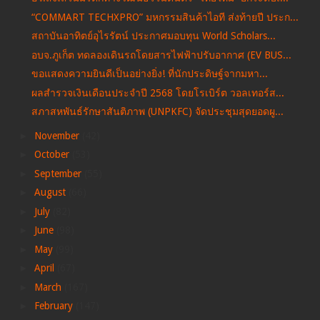
“COMMART TECHXPRO” มหกรรมสินค้าไอที ส่งท้ายปี ประก...
สถาบันอาทิตย์อุไรรัตน์ ประกาศมอบทุน World Scholars...
อบจ.ภูเก็ต ทดลองเดินรถโดยสารไฟฟ้าปรับอากาศ (EV BUS...
ขอแสดงความยินดีเป็นอย่างยิ่ง! ที่นักประดิษฐ์จากมหา...
ผลสำรวจเงินเดือนประจำปี 2568 โดยโรเบิร์ต วอลเทอร์ส...
สภาสหพันธ์รักษาสันติภาพ (UNPKFC) จัดประชุมสุดยอดผู...
►
November
(42)
►
October
(53)
►
September
(55)
►
August
(66)
►
July
(82)
►
June
(98)
►
May
(99)
►
April
(67)
►
March
(167)
►
February
(147)