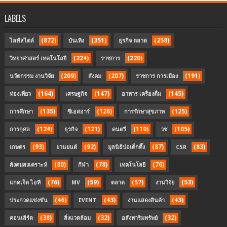
LABELS
(872)
(351)
(258)
ไลฟ์สไตล์
บันเทิง
ธุรกิจ ตลาด
(224)
(220)
วิทยาศาสตร์ เทคโนโลยี
ราชการ
(209)
(207)
(191)
นวัตกรรม งานวิจัย
สังคม
ราชการ การเมือง
(164)
(147)
(145)
ท่องเที่ยว
เศรษฐกิจ
อาหาร เครื่องดื่ม
(135)
(126)
(125)
การศึกษา
ซีเอสอาร์
การรักษาสุขภาพ
(124)
(121)
(110)
(105)
การกุศล
ธุรกิจ
ดนตรี
วช
(93)
(92)
(87)
(83)
เกษตร
ยานยนต์
มูลนิธิป่อเต็กตึ๊ง
CSR
(80)
(78)
(76)
สังคมสงเคราะห์
กีฬา
เทคโนโลยี
(76)
(59)
(57)
(53)
แกดเจ็ต ไอที
MV
ตลาด
งานวิจัย
(46)
(43)
(43)
ประกวดแข่งขัน
EVENT
งานแสดงสินค้า
(38)
(32)
(32)
คอนเสิร์ต
สิ่งแวดล้อม
อสังหาริมทรัพย์