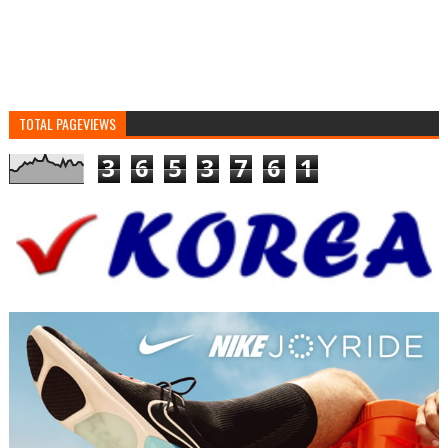
TOTAL PAGEVIEWS
3
6
5
3
7
6
1