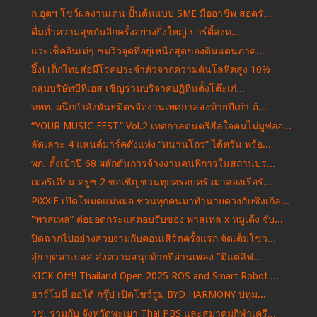
ก.อุตฯ โชว์ผลงานเด่น ปั้นต้นแบบ SME มืออาชีพ สอดรั...
ดื่มด่ำความสุขกันอีกครั้งอย่างยิ่งใหญ่ ปาร์ตี้ส่งท...
แวะเช็คอินเท่ๆ ชมวิวจุดที่อยู่เหนือสุดของดินแดนภาค...
อึ้ง! เด็กไทยส่อมีโรคประจำตัวจากความดันโลหิตสูง 10%
กลุ่มบริษัทบีทีเอส เชิญร่วมบริจาคปฏิทินตั้งโต๊ะเก่...
ททท. ผนึกกำลังพันธมิตรจัดงานเทศกาลส่งท้ายปีเก่า ต้...
“YOUR MUSIC FEST” Vol.2 เทศกาลดนตรีฮีลใจคนไม่มูฟออ...
ลัดเลาะ 4 แลนด์มาร์คดังแห่ง “หนานโถว” ไต้หวัน พร้อ...
พก. ตั้งเป้าปี 68 ผลักดันการจ้างงานคนพิการในสถานปร...
เมอริเดียน ครูซ 2 ขอเชิญชวนทุกครอบครัวมาล่องเรือรั...
PiXXiE เปิดโหมดแม่หมอ ชวนทุกคนมาทำนายดวงกับซิงเกิล...
"พาสเทล” ต่อยอดกระแสตอบรับของ พาสเทล x หมูเด้ง จับ...
ปิดฉากไปอย่างสวยงามกับคอนเสิร์ตครั้งแรก จัดเต็มโชว...
อุ๋ย บุดดาเบลส ส่งความสนุกท้ายปีผ่านเพลง "มีแต่ลิฟ...
KICK Off!! Thailand Open 2025 ROS and Smart Robot ...
ฮาร์โมนี่ ออโต้ กรุ๊ป เปิดโชว์รูม BYD HARMONY ปทุม...
วช. ร่วมกับ จังหวัดพะเยา Thai PBS และสมาคมกีฬาเครื...