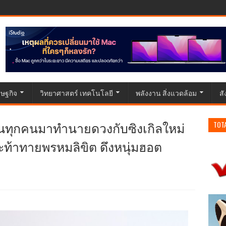
ษฐกิจ
วิทยาศาสตร์ เทคโนโลยี
พลังงาน สิ่งแวดล้อม
ส
วนทุกคนมาทำนายดวงกับซิงเกิลใหม่
TOT
จและท้าทายพรหมลิขิต ดึงหนุ่มฮอต