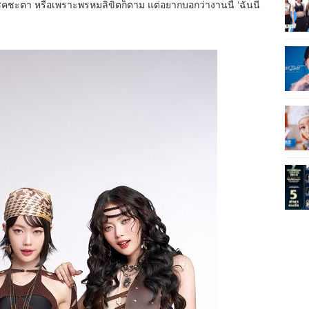
คชะตา หรือเพราะพรหมลิขิตก็ตาม แต่อยากบอกว่างานนี้ ‘ฉันนี่