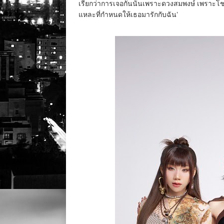
เรียกว่าการเจอกันนั้นเพราะดวงสมพงษ์ เพราะโช
แหละที่กำหนดให้เธอมารักกับฉัน’