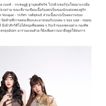
เบนซ์ - วรเชษฏฐ์ ฐานุพงศ์ชรัช โปรดิวเซอร์รุ่นใหม่มาแรงมือ
ี่ยวอร่าม ขณะที่งานเขียนเนื้อร้องตกเป็นของนักแต่งเพลงคู่รัก
พัด Vorapat - วรภัทร วงศ์สุคนธ์ ส่วนเนื้อแรปเป็นผลงานของ
! ปิดท้ายที่การผสมเสียงและมาสเตอร์แบบคม ๆ ของ บอส - กฤษณ
่งมิวสิกวิดีโอได้หนุ่มที่ฮอตพอ ๆ กับเจ้าของเพลงอย่าง กองทัพ
ะครดุจอัปสร มาร่วมแจมด้วย ก็ยิ่งเพิ่มความน่าดึงดูดให้สมการ