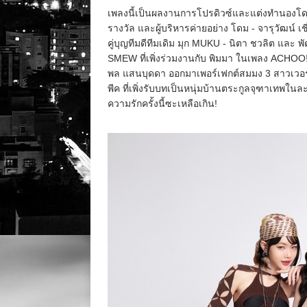
เพลงนี้เป็นผลงานการโปรดิวซ์และแต่งทำนองโดย 
รางวัล และผู้บริหารค่ายอย่าง โดม - จารุวัฒน์ เช
คู่บุญทีมดีทีมเดิม มุก MUKU - นิตา ชวลิต และ 
SMEW ที่เพิ่งร่วมงานกับ พิมมา ในเพลง ACHOO
พล แสนบุดดา ออกมาเพอร์เฟกต์สมมง 3 สาวเวอร์ ยิ
พีค ที่เพิ่งรับบทเป็นหนุ่มบ้านตระกูลจุฑาเทพในล
ความรักครั้งนี้ซะเหลือเกิน!