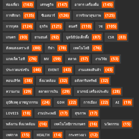
(163)
(147)
(145)
ท่องเที่ยว
เศรษฐกิจ
อาหาร เครื่องดื่ม
(135)
(126)
(125)
การศึกษา
ซีเอสอาร์
การรักษาสุขภาพ
(124)
(121)
(110)
(105)
การกุศล
ธุรกิจ
ดนตรี
วช
(93)
(92)
(87)
(83)
เกษตร
ยานยนต์
มูลนิธิป่อเต็กตึ๊ง
CSR
(80)
(78)
(76)
สังคมสงเคราะห์
กีฬา
เทคโนโลยี
(76)
(59)
(57)
(53)
แกดเจ็ต ไอที
MV
ตลาด
งานวิจัย
(46)
(43)
(43)
ประกวดแข่งขัน
EVENT
งานแสดงสินค้า
(38)
(32)
(32)
คอนเสิร์ต
สิ่งแวดล้อม
อสังหาริมทรัพย์
(29)
(29)
(28)
ความงาม
ตลาดการเงิน
อาภรณ์ เครื่องประดับ
(24)
(22)
(22)
(19)
อุบัติเหตุ อาชญากรรม
GDH
การเมือง
AI
(18)
(17)
(17)
LOVEIS
งานประเพณี
สุขภาพ
(16)
(16)
(15)
พลังงาน สิ่งแวดล้อม
เทคโนโลยีการเกษตร
นวัตกรรม
(15)
(14)
(12)
เทศกาล
HEALTH
กระทรวงอว