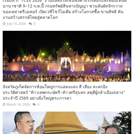
เริ่มแล้ว! “TCEX 2026” งานแสดงไลเซนซิ่งคาแรกเตอร์และคอนเทนต์
นานาชาติ 9–12 ก.ค.นี้ กรมทรัพย์สินทางปัญญา ชวนสัมผัสจักรวาล
ของเหล่าครีเอเตอร์ เปิดเวทีโชว์ไอเดีย สร้างโอกาสซื้อ-ขายสิทธิ ดัน
งานสร้างสรรค์ไทยสู่ตลาดโลก
July 10, 2026
0
จังหวัดภูเก็ตจัดการซ้อมใหญ่การแสดงแสง สี เสียง ละครอิง
ประวัติศาสตร์ “ท้าวเทพกระษัตรี–ท้าวศรีสุนทร สดุดีผู้กล้าเมืองถลาง”
ประจำปี 2569 อย่างยิ่งใหญ่ตระการตา
March 14, 2026
0