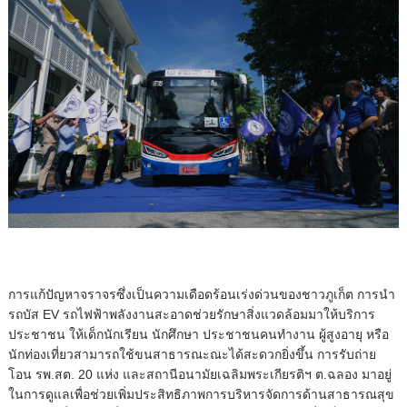
การแก้ปัญหาจราจรซึ่งเป็นความเดือดร้อนเร่งด่วนของชาวภูเก็ต การนำ
รถบัส EV รถไฟฟ้าพลังงานสะอาดช่วยรักษาสิ่งแวดล้อมมาให้บริการ
ประชาชน ให้เด็กนักเรียน นักศึกษา ประชาชนคนทำงาน ผู้สูงอายุ หรือ
นักท่องเที่ยวสามารถใช้ขนสาธารณะณะได้สะดวกยิ่งขึ้น การรับถ่าย
โอน รพ.สต. 20 แห่ง และสถานีอนามัยเฉลิมพระเกียรติฯ ต.ฉลอง มาอยู่
ในการดูแลเพื่อช่วยเพิ่มประสิทธิภาพการบริหารจัดการด้านสาธารณสุข