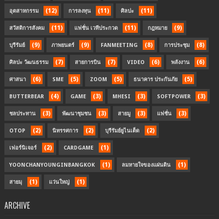
(12)
(11)
(11)
อุตสาหกรรม
การลงทุน
ศิลปะ
(11)
(11)
(9)
สวัสดิการสังคม
แฟชั่น เวทีประกวด
กฎหมาย
(9)
(9)
(8)
(8)
บุรีรัมย์
ภาพยนตร์
FANMEETING
การประชุม
(7)
(7)
(6)
(6)
ศิลปะ วัฒนธรรม
สายการบิน
VIDEO
พลังงาน
(6)
(5)
(5)
(5)
ศาสนา
SME
ZOOM
ธนาคาร ประกันภัย
(4)
(3)
(3)
(3)
BUTTERBEAR
GAME
MHESI
SOFTPOWER
(3)
(3)
(3)
(3)
ชลประทาน
พัฒนาชุมชน
สายมู
แฟชั่น
(2)
(2)
(2)
OTOP
นิทรรศการ
บุรีรัมย์ยูไนเต็ด
(2)
(1)
เฟอร์นิเจอร์
CARDGAME
(1)
(1)
YOONCHANYOUNGINBANGKOK
ลมหายใจของแผ่นดิน
(1)
(1)
สายมุ
แว่นใหญ่
ARCHIVE