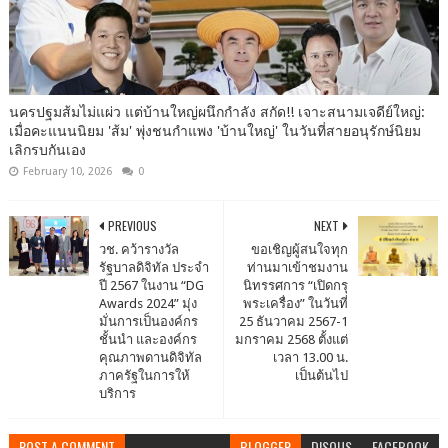
นครปฐมส้มไม่แผ่ว แต่บ้านใหญ่ผนึกกำลัง สกัด!! เจาะสนามเจดีย์ใหญ่:
เมื่อคะแนนนิยม 'ส้ม' พุ่งชนกำแพง 'บ้านใหญ่' ในวันที่สายอนุรักษ์นิยม
เลิกรบกันเอง
February 10, 2026
0
PREVIOUS
NEXT
วช. คว้ารางวัล
ขอเชิญผู้สนใจทุก
รัฐบาลดิจิทัล ประจำ
ท่านมาเข้าชมงาน
ปี 2567 ในงาน “DG
นิทรรศการ “เปิดกรุ
Awards 2024” มุ่ง
พระเครื่อง” ในวันที่
มั่นการเป็นองค์กร
25 ธันวาคม 2567-1
ชั้นนำ และองค์กร
มกราคม 2568 ตั้งแต่
คุณภาพดานดิจิทัล
เวลา 13.00 น.
ภาครัฐในการให้
เป็นต้นไป
บริการ
POST A COMMENT
BLOGGER
DISQUS
FACEBOOK