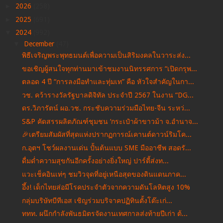
►
2026
(258)
►
2025
(691)
▼
2024
(992)
▼
December
(47)
พิธีเจริญพระพุทธมนต์เพื่อความเป็นสิริมงคลในวาระส่ง...
ขอเชิญผู้สนใจทุกท่านมาเข้าชมงานนิทรรศการ “เปิดกรุพ...
ตลอด 4 ปี “การลงมือทำและทุ่มเท” คือ หัวใจสำคัญในกา...
วช. คว้ารางวัลรัฐบาลดิจิทัล ประจำปี 2567 ในงาน “DG...
ดร.วิภารัตน์ ผอ.วช. กระชับความร่วมมือไทย-จีน ระหว่...
S&P คัดสรรผลิตภัณฑ์ชุมชน ‘กระเป๋าผ้าขาวม้า จ.อำนาจ...
🎉เตรียมสัมผัสที่สุดแห่งปรากฏการณ์เคานต์ดาวน์ริมโค...
ก.อุตฯ โชว์ผลงานเด่น ปั้นต้นแบบ SME มืออาชีพ สอดรั...
ดื่มด่ำความสุขกันอีกครั้งอย่างยิ่งใหญ่ ปาร์ตี้ส่งท...
แวะเช็คอินเท่ๆ ชมวิวจุดที่อยู่เหนือสุดของดินแดนภาค...
อึ้ง! เด็กไทยส่อมีโรคประจำตัวจากความดันโลหิตสูง 10%
กลุ่มบริษัทบีทีเอส เชิญร่วมบริจาคปฏิทินตั้งโต๊ะเก่...
ททท. ผนึกกำลังพันธมิตรจัดงานเทศกาลส่งท้ายปีเก่า ต้...