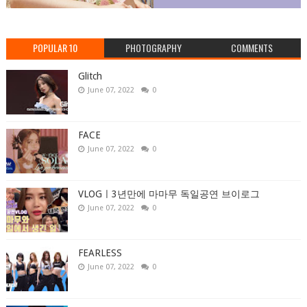
POPULAR 10
PHOTOGRAPHY
COMMENTS
Glitch
June 07, 2022
0
FACE
June 07, 2022
0
VLOGㅣ3년만에 마마무 독일공연 브이로그
June 07, 2022
0
FEARLESS
June 07, 2022
0