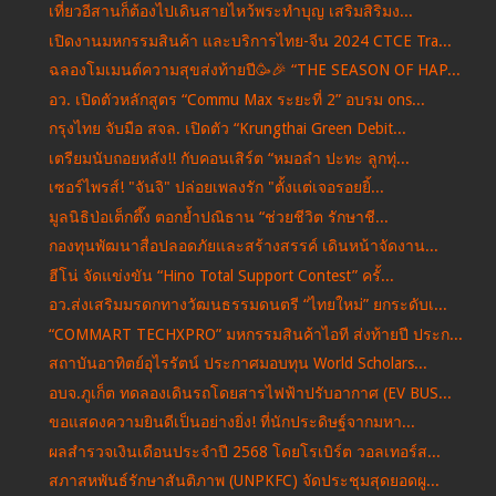
เที่ยวอีสานก็ต้องไปเดินสายไหว้พระทำบุญ เสริมสิริมง...
เปิดงานมหกรรมสินค้า และบริการไทย-จีน 2024 CTCE Tra...
ฉลองโมเมนต์ความสุขส่งท้ายปี🥳🎉 “THE SEASON OF HAP...
อว. เปิดตัวหลักสูตร “Commu Max ระยะที่ 2” อบรม ons...
กรุงไทย จับมือ สจล. เปิดตัว “Krungthai Green Debit...
เตรียมนับถอยหลัง!! กับคอนเสิร์ต “หมอลำ ปะทะ ลูกทุ่...
เซอร์ไพรส์! "จันจิ" ปล่อยเพลงรัก "ตั้งแต่เจอรอยยิ้...
มูลนิธิป่อเต็กตึ๊ง ตอกย้ำปณิธาน “ช่วยชีวิต รักษาชี...
กองทุนพัฒนาสื่อปลอดภัยและสร้างสรรค์ เดินหน้าจัดงาน...
ฮีโน่ จัดแข่งขัน “Hino Total Support Contest” ครั้...
อว.ส่งเสริมมรดกทางวัฒนธรรมดนตรี “ไทยใหม่” ยกระดับเ...
“COMMART TECHXPRO” มหกรรมสินค้าไอที ส่งท้ายปี ประก...
สถาบันอาทิตย์อุไรรัตน์ ประกาศมอบทุน World Scholars...
อบจ.ภูเก็ต ทดลองเดินรถโดยสารไฟฟ้าปรับอากาศ (EV BUS...
ขอแสดงความยินดีเป็นอย่างยิ่ง! ที่นักประดิษฐ์จากมหา...
ผลสำรวจเงินเดือนประจำปี 2568 โดยโรเบิร์ต วอลเทอร์ส...
สภาสหพันธ์รักษาสันติภาพ (UNPKFC) จัดประชุมสุดยอดผู...