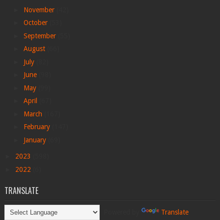
►
November
(42)
►
October
(53)
►
September
(55)
►
August
(66)
►
July
(82)
►
June
(98)
►
May
(99)
►
April
(67)
►
March
(167)
►
February
(147)
►
January
(69)
►
2023
(598)
►
2022
(6)
TRANSLATE
Powered by
Translate