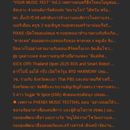
“YOUR MUSIC FEST” Vol.2 เทศกาลดนตรีฮีลใจคนไม่มูฟออ...
ลัดเลาะ 4 แลนด์มาร์คดังแห่ง “หนานโถว” ไต้หวัน พร้อ...
พก. ตั้งเป้าปี 68 ผลักดันการจ้างงานคนพิการในสถานปร...
เมอริเดียน ครูซ 2 ขอเชิญชวนทุกครอบครัวมาล่องเรือรั...
PiXXiE เปิดโหมดแม่หมอ ชวนทุกคนมาทำนายดวงกับซิงเกิล...
"พาสเทล” ต่อยอดกระแสตอบรับของ พาสเทล x หมูเด้ง จับ...
ปิดฉากไปอย่างสวยงามกับคอนเสิร์ตครั้งแรก จัดเต็มโชว...
อุ๋ย บุดดาเบลส ส่งความสนุกท้ายปีผ่านเพลง "มีแต่ลิฟ...
KICK Off!! Thailand Open 2025 ROS and Smart Robot ...
ฮาร์โมนี่ ออโต้ กรุ๊ป เปิดโชว์รูม BYD HARMONY ปทุม...
วช. ร่วมกับ จังหวัดพะเยา Thai PBS และสมาคมกีฬาเครื...
จังหวัดพะเยา จัดพิธีและขบวนอัญเชิญถ้วยพระราชทานพระ...
5 สาว Sugar ’N Spice (SNS) พักคอนเซปต์สนุก ปล่อยเ...
🔔 เทศกาล PHENIX MUSIC FESTIVAL ตอน "อย่าปล่อยให้ว...
ชมรมจิตอาสาเพื่อนคนพิการ และผู้ด้วยโอกาส (ชพด.) มอ...
กองทุนพัฒนาสื่อฯ มอบรางวัล “หนูได้ธรรม”โชว์ผลงานเด...
กองทุนพัฒนาสื่อปลอดภัยและสร้างสรรค์ เดินหน้าจัดงาน...