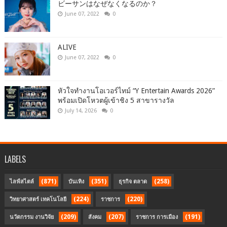
ビーサンはなぜなくなるのか？
June 07, 2022
0
ALIVE
June 07, 2022
0
หัวใจทำงานโอเวอร์ไทม์ “Y Entertain Awards 2026”
พร้อมเปิดโหวตผู้เข้าชิง 5 สาขารางวัล
July 14, 2026
0
LABELS
(871)
(351)
(258)
ไลฟ์สไตล์
บันเทิง
ธุรกิจ ตลาด
(224)
(220)
วิทยาศาสตร์ เทคโนโลยี
ราชการ
(209)
(207)
(191)
นวัตกรรม งานวิจัย
สังคม
ราชการ การเมือง