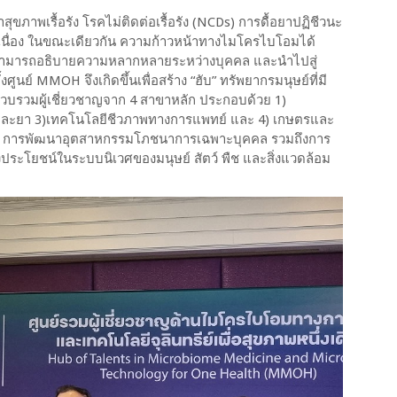
าพเรื้อรัง โรคไม่ติดต่อเรื้อรัง (NCDs) การดื้อยาปฏิชีวนะ
งต่อเนื่อง ในขณะเดียวกัน ความก้าวหน้าทางไมโครไบโอมได้
่สามารถอธิบายความหลากหลายระหว่างบุคคล และนำไปสู่
ย์ MMOH จึงเกิดขึ้นเพื่อสร้าง “ฮับ” ทรัพยากรมนุษย์ที่มี
วบรวมผู้เชี่ยวชาญจาก 4 สาขาหลัก ประกอบด้วย 1)
และยา 3)เทคโนโลยีชีวภาพทางการแพทย์ และ 4) เกษตรและ
ุขภาพ การพัฒนาอุตสาหกรรมโภชนาการเฉพาะบุคคล รวมถึงการ
ชิงประโยชน์ในระบบนิเวศของมนุษย์ สัตว์ พืช และสิ่งแวดล้อม