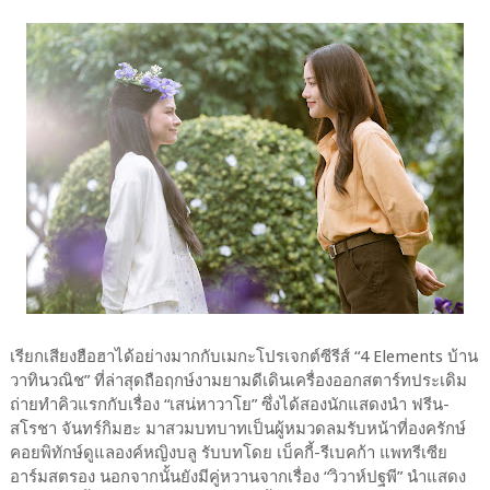
เรียกเสียงฮือฮาได้อย่างมากกับเมกะโปรเจกต์ซีรีส์ “4 Elements บ้าน
วาทินวณิช” ที่ล่าสุดถือฤกษ์งามยามดีเดินเครื่องออกสตาร์ทประเดิม
ถ่ายทำคิวแรกกับเรื่อง “เสน่หาวาโย” ซึ่งได้สองนักแสดงนำ ฟรีน-
สโรชา จันทร์กิมฮะ มาสวมบทบาทเป็นผู้หมวดลมรับหน้าที่องครักษ์
คอยพิทักษ์ดูแลองค์หญิงบลู รับบทโดย เบ็คกี้-รีเบคก้า แพทรีเซีย
อาร์มสตรอง นอกจากนั้นยังมีคู่หวานจากเรื่อง “วิวาห์ปฐพี” นำแสดง