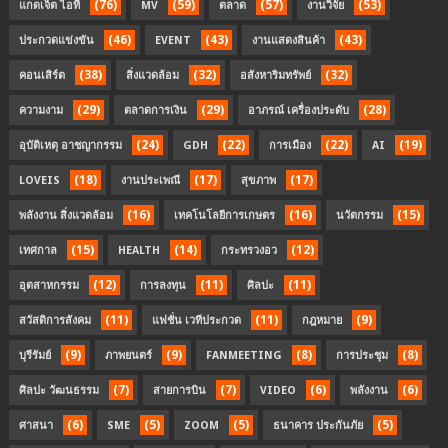
(76)
(59)
(57)
(53)
แกดเจ็ต ไอที
MV
ตลาด
งานวิจัย
(46)
(43)
(43)
ประกวดแข่งขัน
EVENT
งานแสดงสินค้า
(38)
(32)
(32)
คอนเสิร์ต
สิ่งแวดล้อม
อสังหาริมทรัพย์
(29)
(29)
(28)
ความงาม
ตลาดการเงิน
อาภรณ์ เครื่องประดับ
(24)
(22)
(22)
(19)
อุบัติเหตุ อาชญากรรม
GDH
การเมือง
AI
(18)
(17)
(17)
LOVEIS
งานประเพณี
สุขภาพ
(16)
(16)
(15)
พลังงาน สิ่งแวดล้อม
เทคโนโลยีการเกษตร
นวัตกรรม
(15)
(14)
(12)
เทศกาล
HEALTH
กระทรวงอว
(12)
(11)
(11)
อุตสาหกรรม
การลงทุน
ศิลปะ
(11)
(11)
(9)
สวัสดิการสังคม
แฟชั่น เวทีประกวด
กฎหมาย
(9)
(9)
(8)
(8)
บุรีรัมย์
ภาพยนตร์
FANMEETING
การประชุม
(7)
(7)
(6)
(6)
ศิลปะ วัฒนธรรม
สายการบิน
VIDEO
พลังงาน
(6)
(5)
(5)
(5)
ศาสนา
SME
ZOOM
ธนาคาร ประกันภัย