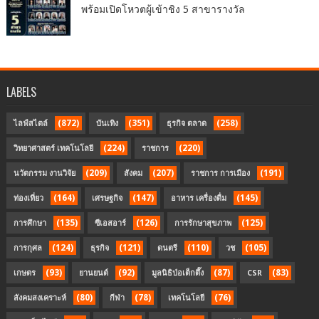
พร้อมเปิดโหวตผู้เข้าชิง 5 สาขารางวัล
LABELS
(872)
(351)
(258)
ไลฟ์สไตล์
บันเทิง
ธุรกิจ ตลาด
(224)
(220)
วิทยาศาสตร์ เทคโนโลยี
ราชการ
(209)
(207)
(191)
นวัตกรรม งานวิจัย
สังคม
ราชการ การเมือง
(164)
(147)
(145)
ท่องเที่ยว
เศรษฐกิจ
อาหาร เครื่องดื่ม
(135)
(126)
(125)
การศึกษา
ซีเอสอาร์
การรักษาสุขภาพ
(124)
(121)
(110)
(105)
การกุศล
ธุรกิจ
ดนตรี
วช
(93)
(92)
(87)
(83)
เกษตร
ยานยนต์
มูลนิธิป่อเต็กตึ๊ง
CSR
(80)
(78)
(76)
สังคมสงเคราะห์
กีฬา
เทคโนโลยี