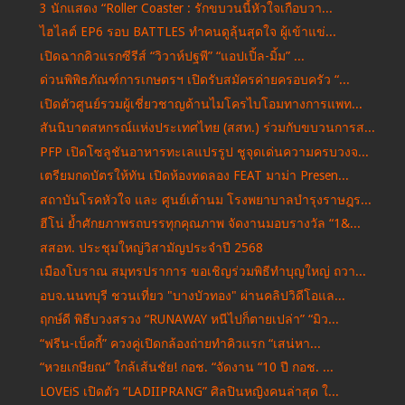
3 นักแสดง “Roller Coaster : รักขบวนนี้หัวใจเกือบวา...
ไฮไลต์ EP6 รอบ BATTLES ทำคนดูลุ้นสุดใจ ผู้เข้าแข่...
เปิดฉากคิวแรกซีรีส์ “วิวาห์ปฐพี” “แอปเปิ้ล-มิ้ม” ...
ด่วนพิพิธภัณฑ์การเกษตรฯ เปิดรับสมัครค่ายครอบครัว “...
เปิดตัวศูนย์รวมผู้เชี่ยวชาญด้านไมโครไบโอมทางการแพท...
สันนิบาตสหกรณ์แห่งประเทศไทย (สสท.) ร่วมกับขบวนการส...
PFP เปิดโซลูชันอาหารทะเลแปรรูป ชูจุดเด่นความครบวงจ...
เตรียมกดบัตรให้ทัน เปิดห้องทดลอง FEAT มาม่า Presen...
สถาบันโรคหัวใจ และ ศูนย์เต้านม โรงพยาบาลบำรุงราษฎร...
ฮีโน่ ย้ำศักยภาพรถบรรทุกคุณภาพ จัดงานมอบรางวัล “1&...
สสอท. ประชุมใหญ่วิสามัญประจำปี 2568
เมืองโบราณ สมุทรปราการ ขอเชิญร่วมพิธีทำบุญใหญ่ ถวา...
อบจ.นนทบุรี ชวนเที่ยว "บางบัวทอง" ผ่านคลิปวิดีโอแล...
ฤกษ์ดี พิธีบวงสรวง “RUNAWAY หนีไปก็ตายเปล่า” “มิว...
“ฟรีน-เบ็คกี้” ควงคู่เปิดกล้องถ่ายทำคิวแรก “เสน่หา...
“หวยเกษียณ” ใกล้เส้นชัย! กอช. “จัดงาน “10 ปี กอช. ...
LOVEiS เปิดตัว “LADIIPRANG” ศิลปินหญิงคนล่าสุด ใ...