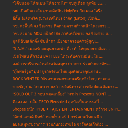
“โค้ชแอม-โค้ชเบน-โค้ชธามไท” จับคู่เดือด ลูกทีม LG...
rari เปิดตัวแรงในฐานะศิลปิน HolyFox กับเพลง “ครึ่ง...
อีตั้น อิเล็คทริค (ประเทศไทย) จำกัด (Eaton) เปิดตั...
วช. ลงพื้นที่ จ.เชียงราย ติดตามความก้าวหน้าโครงการ...
วช. ลงนาม MOU ผนึกกำลัง ภาคีเครือข่าย จ.เชียงราย แ...
มูลนิธิป่อเต็กตึ๊ง ซับน้ำตา เยียวยาครอบครัวผู้สูญเ...
“5 A.M.” เพลงรักละมุนยามเช้า ที่จะทำให้คุณอยากลืมต...
เปิดไพ่ลับ ศึกรอบ BATTLES ไต่ระดับความมัน!! ในเ...
องค์การบริหารส่วนจังหวัดสมุทรปราการ ร่วมกับกองทัพเ...
“กู๊ดฟอร์จูน” ผู้นำธุรกิจรังนกไทย มุ่งพัฒนาคุณภาพ ...
ROCK WINTER 90s งานเทศกาลดนตรีสุดยิ่งใหญ่ ท่ามกล...
ขอเชิญร่วม “งานบวร ๑๐”การจัดนิทรรศการศิลปะเฉลิมพระ...
“SOLD OUT 3 รอบ หมดเกลี้ยง” “มาม่า Presents NONT ...
ที.เอ.เอส. ปลื้ม TECO Flexshield สุดปังเป็นแบรนด์ไ...
Shopee ผนึก HYBE + TAJOY ENTERTAINMENT คว้าวง ENHY...
"คิดซ์ แอนด์ คิทซ์" ตอกย้ำเบอร์ 1 การ์ดเกมไทย ผนึก...
อบจ.สมุทรปราการ ร่วมกับกองทัพเรือ จารึกคุณกึกก้อง ...