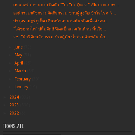
เพาเวอร์ มหานคร เปิดตัว “TukTuk Quest” เปิดประสบกา...
องค์การเภสัชกรรมจัดกิจกรรม ชวนผู้สูงวัยเข้าใจโรค N...
บำรุงราษฎร์ภูเก็ต เดินหน้าสานต่อพันธกิจเพื่อสังคม ...
“โค้ชธามไท” ปลื้มจัด!! ฟีดแบ็กแรงเกินต้าน มั่นใจ...
วช. “นำวิจัยนวัตกรรม ร่วมสู้ภัย น้ำท่วมฉับพลัน น้ำ...
►
June
(73)
►
May
(51)
►
April
(25)
►
March
(66)
►
February
(38)
►
January
(19)
►
2024
(992)
►
2023
(598)
►
2022
(6)
TRANSLATE