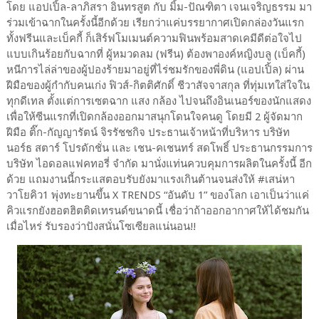
โดย แอปเปิ้ล-ลาภิสรา อินทรสูต กับ มิ้ม-ปัณฑิตา เจนเจริญธรรม มา
ร่วมเข้าฉากในครั้งนี้อีกด้วย เรียกว่าแค่บรรยากาศเปิดกล่องวันแรก
ทั้งฟรีนและเบ็คกี้ ก็เสิร์ฟโมเมนต์ความฟินพร้อมสาดเคมีดีต่อใจไป
แบบเกินร้อยกับฉากที่ ผู้หมวดลม (ฟรีน) ต้องพาองค์หญิงบลู (เบ็คกี้)
หนีการไล่ล่าของผู้ปองร้ายมาอยู่ที่ไร่ชมรักของพี่ดิน (แอปเปิ้ล) ผ่าน
ฝีมือของผู้กำกับคนเก่ง ฟิวส์-กิตติศักดิ์ ชีวาสัจจาสกุล ที่ทุ่มเทใส่ใจใน
ทุกดีเทล ตั้งแต่การเซตฉาก แสง กล้อง ไปจนถึงอินเนอร์ของนักแสดง
เพื่อให้ซีนแรกที่เปิดกล้องออกมาสนุกโดนใจคนดู โดยมี 2 ผู้จัดมาก
ฝีมือ ติ๊ก-กัญญารัตน์ จิรรัชชกิจ ประธานเจ้าหน้าที่บริหาร บริษัท
นอร์ธ สตาร์ โปรดักชั่น และ เชน-คเชนทร์ สดโพธิ์ ประธานกรรมการ
บริษัท ไอดอลแฟคทอรี่ จำกัด มานั่งแท่นควบคุมการผลิตในครั้งนี้ อีก
ด้วย แถมงานนี้กระแสตอบรับยังมาแรงเกินต้านจนส่งให้ #เสน่หา
วาโยคิว1 พุ่งทะยานขึ้น X TRENDS “อันดับ 1” ของโลก เอาเป็นว่าแค่
คิวแรกยังฮอตฮิตติดเทรนด์ขนาดนี้ เชื่อว่าถ้าออกอากาศให้ได้ชมกัน
เมื่อไหร่ รับรองว่าปังสนั่นโซเซียลแน่นอน!!