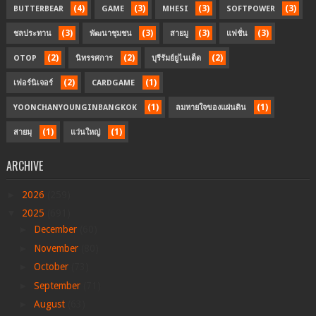
(4)
(3)
(3)
(3)
BUTTERBEAR
GAME
MHESI
SOFTPOWER
(3)
(3)
(3)
(3)
ชลประทาน
พัฒนาชุมชน
สายมู
แฟชั่น
(2)
(2)
(2)
OTOP
นิทรรศการ
บุรีรัมย์ยูไนเต็ด
(2)
(1)
เฟอร์นิเจอร์
CARDGAME
(1)
(1)
YOONCHANYOUNGINBANGKOK
ลมหายใจของแผ่นดิน
(1)
(1)
สายมุ
แว่นใหญ่
ARCHIVE
►
2026
(259)
▼
2025
(691)
►
December
(60)
►
November
(80)
►
October
(73)
►
September
(71)
►
August
(63)