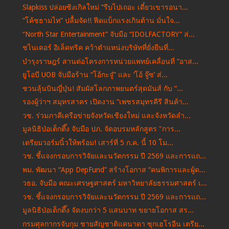
Slapkiss ปล่อยซิงเกิลใหม่ “รีบไปเถอะ เดี๋ยวเขารอนา...
“โค้ชธามไท” ปลื้มจัด!! ฟีดแบ็กแรงเกินต้าน มั่นใจ...
“North Star Entertainment” จับมือ “IDOLFACTORY” ส่...
ชไนเดอร์ อิเล็คทริค คว้าตำแหน่งบริษัทที่ยั่งยืนที่...
บำรุงราษฎร์ สานต่อโครงการหน่วยแพทย์เคลื่อนที่ “อาส...
ยูโอบี UOB จับมือร้าน “โอ้กะจู๋” และ ‘โอ้ จู๊ซ’ ส่...
ชวนลุ้นบินญี่ปุ่น! สัมผัสโลกภาพยนตร์สุดมันส์ กับ “...
รองผู้ว่าฯ สมุทรสาคร เปิดงาน “เพชรสมุทรคีรี สินค้า...
วช. ร่วมภาคีเครือข่ายจังหวัดเชียงใหม่ และจังหวัดลำ...
มูลนิธิป่อเต็กตึ๊ง จับมือ ปภ. จัดอบรมหลักสูตร "การ...
เตรียมวอร์มนิ้วให้พร้อม! เสาร์ที่ 5 ก.ค. นี้ 10 โม...
วช. ชี้แจงกรอบการวิจัยและนวัตกรรม ปี 2569 และการแถ...
พม. พัฒนา “App DepFund” สร้างโอกาส “คนพิการและผู้ด...
วธอ. จับมือ คณะเศรษฐศาสตร์ มหาวิทยาลัยธรรมศาสตร์ เ...
วช. ชี้แจงกรอบการวิจัยและนวัตกรรม ปี 2569 และการแถ...
มูลนิธิป่อเต็กตึ๊ง จัดงบกว่า 5 แสนบาท ขยายโอกาส สร...
กรมศุลกากรจับกุม ชายสัญชาติแคนาดา ซุกเฮโรอีน เตรีย...