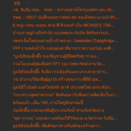
▼
July
(72)
วช. จับมือ กทม. - สสส. - สภาลมหายใจกรุงเทพฯ และ AI...
ชพด. : HDUT บันทึกเทปถวายพระพร สมเด็จพระนางเจ้าสิร...
6 หนุ่ม แซม เลออน พาย พี ติวเตอร์ เบ็น MCHOICE TRA...
บำรุงราษฎร์ ผนึกกำลัง กรุงเทพประกันภัย จัดกิจกรรมจ...
เพชรเม็ดใหม่บนสายน้ำเจ้าพระยา Sawasdee Chaophraya ...
PFP รวมพลังน้ำใจ มอบคุณค่าที่มากกว่าความอร่อย ลงพื...
"มูลนิธิป่อเต็กตึ๊ง ขอเชิญชวนผู้มีจิตศรัทธาร่วมง...
รวมโมเมนต์สุดเดือด!! EP7 รอบ Semi Final ด่านวัด...
มูลนิธิป่อเต็กตึ๊ง จับมือ กรมป้องกันและบรรเทาสาธาร...
วช.นำงานวิจัยเพื่อผู้สูงวัย สร้างสุขภาวะที่ดีด้วยด...
มูลนิธิโรนัลด์ แมคโดนัลด์ เฮาส์ ประเทศไทย ยกระดับก...
“กระทรวงอุตสาหกรรม” จัดสัมมนารับฟังความคิดเห็นในกา...
พร้อมแล้ว..เต็ม 100..งานใหญ่สิงหาคมนี้
ป่อเต็กตึ๊งเร่งช่วยเหลือผู้ประสบภัยน้ำท่วมจังหวัดน่าน
“สุดาวรรณ” แถลงความพร้อมใช้วิจัยและนวัตกรรม รับมือ...
มูลนิธิป่อเต็กตึ๊ง เพิ่มศักยภาพ เสริมทักษะสร้างควา...