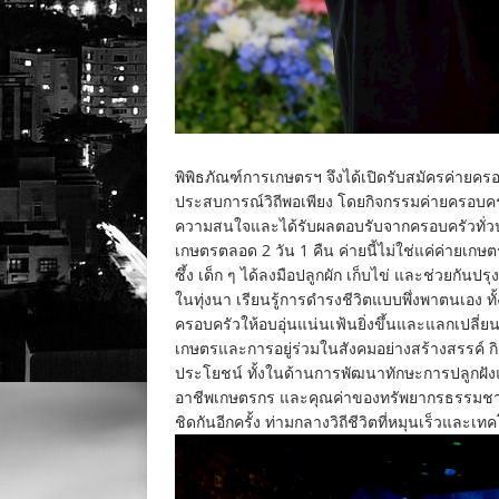
พิพิธภัณฑ์การเกษตรฯ จึงได้เปิดรับสมัครค่ายครอบ
ประสบการณ์วิถีพอเพียง โดยกิจกรรมค่ายครอบครั
ความสนใจและได้รับผลตอบรับจากครอบครัวทั่วประเ
เกษตรตลอด 2 วัน 1 คืน ค่ายนี้ไม่ใช่แค่ค่ายเกษตรทั
ซึ้ง เด็ก ๆ ได้ลงมือปลูกผัก เก็บไข่ และช่วยกัน
ในทุ่งนา เรียนรู้การดำรงชีวิตแบบพึ่งพาตนเอง ทั้
ครอบครัวให้อบอุ่นแน่นเฟ้นยิ่งขึ้นและแลกเปลี่ยนป
เกษตรและการอยู่ร่วมในสังคมอย่างสร้างสรรค์ กิจ
ประโยชน์ ทั้งในด้านการพัฒนาทักษะการปลูกฝังแ
อาชีพเกษตรกร และคุณค่าของทรัพยากรธรรมชาติที
ชิดกันอีกครั้ง ท่ามกลางวิถีชีวิตที่หมุนเร็วและ