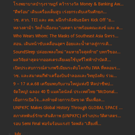
โรงพยาบาลบำรุงราษฎร์ คว้ารางวัล Money & Banking Aw...
“ดีพร้อม” เดินเครื่องเต็มสูบ เร่งยกระดับเสริมศักยภ...
วช. สวก. TEI และ คพ. ผนึกกำลังพันธมิตร Kick Off "ย...
หลวงตาม้า วัดถ้ำเมืองนะ"เมตตา มาพร้อมคณะสงฆ์ และ ค...
Who Wears Whom: The Masks of Southeast Asia นิทรร...
สอน. เดินหน้าขับเคลื่อนอุตฯ อ้อยและน้ำตาลสู่การเติ...
SoundSleep ปล่อยเพลงใหม่ “ลมหายใจสุดท้าย” บทกวีของ...
ผลวิจัยล่าสุดจากออสเตรเลียเผยใช้บุหรี่ไฟฟ้าบำบัดสิ...
เปิดประสบการณ์สาเกพรีเมียมระดับโลกกับ IWA ที่หลอมร...
วช. และสมาคมกีฬาเครื่องบินจำลองและวิทยุบังคับ ร่วม...
9 – 17 ส.ค.68 เตรียมพบกับงานใหญ่แห่งปี ‘ศิลปาชีพป...
จัดใหญ่! ฉลอง 40 ปี แมคโดนัลด์ ประเทศไทย “McDonal...
เมื่อการเปิดใจ...ลงท้ายด้วยการเปิดขวด ‘ดื่มเพื่อล...
UNPKFC Makes Global History Through GLOBAL SPACE ...
สภาสหพันธ์รักษาสันติภาพ (UNPKFC) สร้างประวัติศาสตร...
รอบ Semi Final ฟอร์มร้อนแรง!! วัดพลัง “เสียงที่...
►
July
(72)