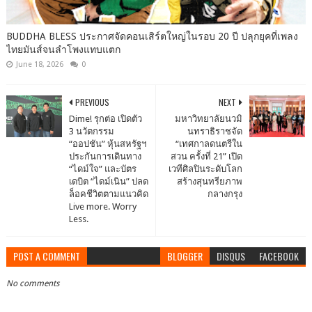
BUDDHA BLESS ประกาศจัดคอนเสิร์ตใหญ่ในรอบ 20 ปี ปลุกยุคที่เพลง
ไทยมันส์จนลำโพงแทบแตก
June 18, 2026
0
PREVIOUS
NEXT
Dime! รุกต่อ เปิดตัว
มหาวิทยาลัยนวมิ
3 นวัตกรรม
นทราธิราชจัด
“ออปชัน” หุ้นสหรัฐฯ
“เทศกาลดนตรีใน
ประกันการเดินทาง
สวน ครั้งที่ 21” เปิด
“ไดม์ใจ” และบัตร
เวทีศิลปินระดับโลก
เดบิต “ไดม์เนิน” ปลด
สร้างสุนทรียภาพ
ล็อคชีวิตตามแนวคิด
กลางกรุง
Live more. Worry
Less.
POST A COMMENT
BLOGGER
DISQUS
FACEBOOK
No comments