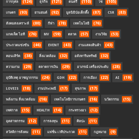
(124)
(121)
(110)
(105)
การกุศล
ธุรกิจ
ดนตรี
วช
(93)
(92)
(87)
(83)
เกษตร
ยานยนต์
มูลนิธิป่อเต็กตึ๊ง
CSR
(80)
(78)
(76)
สังคมสงเคราะห์
กีฬา
เทคโนโลยี
(76)
(59)
(57)
(53)
แกดเจ็ต ไอที
MV
ตลาด
งานวิจัย
(46)
(43)
(43)
ประกวดแข่งขัน
EVENT
งานแสดงสินค้า
(38)
(32)
(32)
คอนเสิร์ต
สิ่งแวดล้อม
อสังหาริมทรัพย์
(29)
(29)
(28)
ความงาม
ตลาดการเงิน
อาภรณ์ เครื่องประดับ
(24)
(22)
(22)
(19)
อุบัติเหตุ อาชญากรรม
GDH
การเมือง
AI
(18)
(17)
(17)
LOVEIS
งานประเพณี
สุขภาพ
(16)
(16)
(15)
พลังงาน สิ่งแวดล้อม
เทคโนโลยีการเกษตร
นวัตกรรม
(15)
(14)
(12)
เทศกาล
HEALTH
กระทรวงอว
(12)
(11)
(11)
อุตสาหกรรม
การลงทุน
ศิลปะ
(11)
(11)
(9)
สวัสดิการสังคม
แฟชั่น เวทีประกวด
กฎหมาย