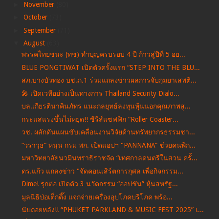
►
November
(80)
►
October
(73)
►
September
(71)
▼
August
(63)
พรรคไทยชนะ (ทช) ทำบุญครบรอบ 4 ปี ก้าวสู่ปีที่ 5 อย...
BLUE PONGTIWAT เปิดตัวครั้งแรก “STEP INTO THE BLU...
สภ.บางบัวทอง บช.ภ.1 ร่วมแถลงข่าวผลการจับกุมยาเสพติ...
🎤 เปิดเวทีอย่างเป็นทางการ Thailand Security Dialo...
บล.เกียรตินาคินภัทร แนะกลยุทธ์ลงทุนหุ้นนอกคุณภาพสู...
กระแสแรงขึ้นไม่หยุด!! ซีรีส์แซฟฟิก “Roller Coaster...
วช. ผลักดันแผนขับเคลื่อนงานวิจัยด้านทรัพยากรธรรมชา...
“วราวุธ” หนุน กรม พก. เปิดแอปฯ "PANNANA” ช่วยคนพิก...
มหาวิทยาลัยนวมินทราธิราชจัด “เทศกาลดนตรีในสวน ครั้...
ดร.แก้ว แถลงข่าว "จัดคอนเสิร์ตการกุศล เพื่อกิจกรรม...
Dime! รุกต่อ เปิดตัว 3 นวัตกรรม “ออปชัน” หุ้นสหรัฐ...
มูลนิธิป่อเต็กตึ๊ง แจกจ่ายเครื่องอุปโภคบริโภค พร้อ...
นับถอยหลัง!! “PHUKET PARKLAND & MUSIC FEST 2025” เ...