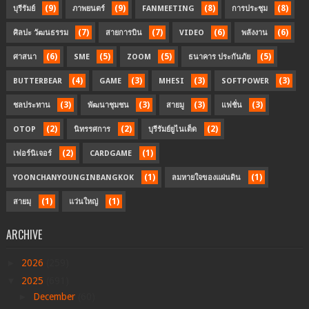
(9)
(9)
(8)
(8)
บุรีรัมย์
ภาพยนตร์
FANMEETING
การประชุม
(7)
(7)
(6)
(6)
ศิลปะ วัฒนธรรม
สายการบิน
VIDEO
พลังงาน
(6)
(5)
(5)
(5)
ศาสนา
SME
ZOOM
ธนาคาร ประกันภัย
(4)
(3)
(3)
(3)
BUTTERBEAR
GAME
MHESI
SOFTPOWER
(3)
(3)
(3)
(3)
ชลประทาน
พัฒนาชุมชน
สายมู
แฟชั่น
(2)
(2)
(2)
OTOP
นิทรรศการ
บุรีรัมย์ยูไนเต็ด
(2)
(1)
เฟอร์นิเจอร์
CARDGAME
(1)
(1)
YOONCHANYOUNGINBANGKOK
ลมหายใจของแผ่นดิน
(1)
(1)
สายมุ
แว่นใหญ่
ARCHIVE
►
2026
(259)
▼
2025
(691)
►
December
(60)