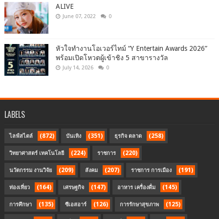
ALIVE
June 07, 2022
0
หัวใจทำงานโอเวอร์ไทม์ “Y Entertain Awards 2026”
พร้อมเปิดโหวตผู้เข้าชิง 5 สาขารางวัล
July 14, 2026
0
LABELS
(872)
(351)
(258)
ไลฟ์สไตล์
บันเทิง
ธุรกิจ ตลาด
(224)
(220)
วิทยาศาสตร์ เทคโนโลยี
ราชการ
(209)
(207)
(191)
นวัตกรรม งานวิจัย
สังคม
ราชการ การเมือง
(164)
(147)
(145)
ท่องเที่ยว
เศรษฐกิจ
อาหาร เครื่องดื่ม
(135)
(126)
(125)
การศึกษา
ซีเอสอาร์
การรักษาสุขภาพ