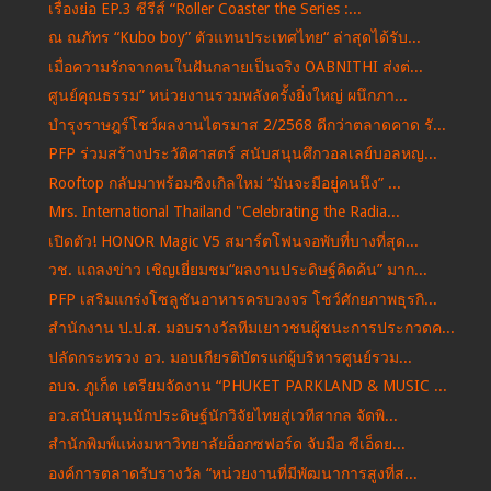
เรื่องย่อ EP.3 ซีรีส์ “Roller Coaster the Series :...
ณ ณภัทร “Kubo boy” ตัวแทนประเทศไทย“ ล่าสุดได้รับ...
เมื่อความรักจากคนในฝันกลายเป็นจริง OABNITHI ส่งต่...
ศูนย์คุณธรรม” หน่วยงานรวมพลังครั้งยิ่งใหญ่ ผนึกภา...
บำรุงราษฎร์โชว์ผลงานไตรมาส 2/2568 ดีกว่าตลาดคาด รั...
PFP ร่วมสร้างประวัติศาสตร์ สนับสนุนศึกวอลเลย์บอลหญ...
Rooftop กลับมาพร้อมซิงเกิลใหม่ “มันจะมีอยู่คนนึง” ...
Mrs. International Thailand "Celebrating the Radia...
เปิดตัว! HONOR Magic V5 สมาร์ตโฟนจอพับที่บางที่สุด...
วช. แถลงข่าว เชิญเยี่ยมชม“ผลงานประดิษฐ์คิดค้น” มาก...
PFP เสริมแกร่งโซลูชันอาหารครบวงจร โชว์ศักยภาพธุรกิ...
สำนักงาน ป.ป.ส. มอบรางวัลทีมเยาวชนผู้ชนะการประกวดค...
ปลัดกระทรวง อว. มอบเกียรติบัตรแก่ผู้บริหารศูนย์รวม...
อบจ. ภูเก็ต เตรียมจัดงาน “PHUKET PARKLAND & MUSIC ...
อว.สนับสนุนนักประดิษฐ์นักวิจัยไทยสู่เวทีสากล จัดพิ...
สำนักพิมพ์แห่งมหาวิทยาลัยอ็อกซฟอร์ด จับมือ ซีเอ็ดย...
องค์การตลาดรับรางวัล “หน่วยงานที่มีพัฒนาการสูงที่ส...