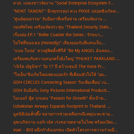
สวส. แถลงข่าวจัดงาน "Social Enterprise Ecosystem F...
“NONT TANONT” ฉีกทุกกรอบ! ควง PiXXiE ปล่อยซิงเกิลส...
“ศูนย์คุณธรรม” จับมือภาคีเครือข่าย เตรียมจัดงาน ...
กองทัพไทย เตรียมจัดประชุม “Thailand Security Dialo...
เรื่องย่อ EP.1 “Roller Coaster the Series : รักขบว...
ไม่ใช่ที่ของเธอ (Honestly)” เสียงยอมรับที่แสนเจ็บ...
"แบม-ใบปอ" ควงคู่ฟิตติ้งซีรีส์ “Be My ANGEL ฉันหลง...
เตรียมพบกับความสนุกครั้งยิ่งใหญ่ “PHUKET PARKLAND ...
“เนิร์ด ณัฐนิชา” วัย 17 ปี คว้าแชมป์ The Voice Pr...
“ใจเย็น”ซิงเกิลใหม่เพลงแอบรัก ที่เตือนหัวใจให้ “อย...
GDH CIRCLES Connecting Season ‘วันเพิ่มเพื่อน’ เป...
GDH จับมือกับ Sony Pictures International Producti...
ไมเนอร์ ฟู้ด รุกแผน “Passion for Growth” ตั้งเป้าท...
Uzbekistan Airways Expands Footprint in Thailand: ...
มูลนิธิป่อเต็กตึ๊ง ขยายการช่วยเหลือกรณีเหตุปะทะชาย...
อุซเบกิสถาน แอร์เวย์ส เร่งขยายตลาดในไทย พร้อมเปิดเ...
สอศ. - BOI ผนึกกำลังเอกชน เปิดตัวโครงการความร่วมมื...