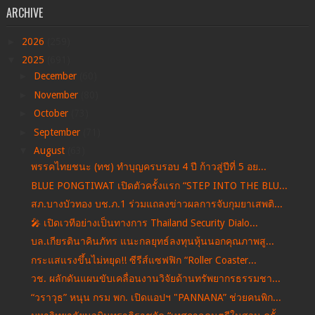
ARCHIVE
►
2026
(259)
▼
2025
(691)
►
December
(60)
►
November
(80)
►
October
(73)
►
September
(71)
▼
August
(63)
พรรคไทยชนะ (ทช) ทำบุญครบรอบ 4 ปี ก้าวสู่ปีที่ 5 อย...
BLUE PONGTIWAT เปิดตัวครั้งแรก “STEP INTO THE BLU...
สภ.บางบัวทอง บช.ภ.1 ร่วมแถลงข่าวผลการจับกุมยาเสพติ...
🎤 เปิดเวทีอย่างเป็นทางการ Thailand Security Dialo...
บล.เกียรตินาคินภัทร แนะกลยุทธ์ลงทุนหุ้นนอกคุณภาพสู...
กระแสแรงขึ้นไม่หยุด!! ซีรีส์แซฟฟิก “Roller Coaster...
วช. ผลักดันแผนขับเคลื่อนงานวิจัยด้านทรัพยากรธรรมชา...
“วราวุธ” หนุน กรม พก. เปิดแอปฯ "PANNANA” ช่วยคนพิก...