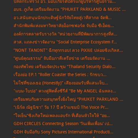
ปลัดกระทรวง อว. มอบเกียรติบัตรแก่ผู้บริหารศูนย์รวม...
อบจ. ภูเก็ต เตรียมจัดงาน “PHUKET PARKLAND & MUSIC ...
อว.สนับสนุนนักประดิษฐ์นักวิจัยไทยสู่เวทีสากล จัดพิ...
สำนักพิมพ์แห่งมหาวิทยาลัยอ็อกซฟอร์ด จับมือ ซีเอ็ดย...
องค์การตลาดรับรางวัล “หน่วยงานที่มีพัฒนาการสูงที่ส...
สวส. แถลงข่าวจัดงาน "Social Enterprise Ecosystem F...
“NONT TANONT” ฉีกทุกกรอบ! ควง PiXXiE ปล่อยซิงเกิลส...
“ศูนย์คุณธรรม” จับมือภาคีเครือข่าย เตรียมจัดงาน ...
กองทัพไทย เตรียมจัดประชุม “Thailand Security Dialo...
เรื่องย่อ EP.1 “Roller Coaster the Series : รักขบว...
ไม่ใช่ที่ของเธอ (Honestly)” เสียงยอมรับที่แสนเจ็บ...
"แบม-ใบปอ" ควงคู่ฟิตติ้งซีรีส์ “Be My ANGEL ฉันหลง...
เตรียมพบกับความสนุกครั้งยิ่งใหญ่ “PHUKET PARKLAND ...
“เนิร์ด ณัฐนิชา” วัย 17 ปี คว้าแชมป์ The Voice Pr...
“ใจเย็น”ซิงเกิลใหม่เพลงแอบรัก ที่เตือนหัวใจให้ “อย...
GDH CIRCLES Connecting Season ‘วันเพิ่มเพื่อน’ เป...
GDH จับมือกับ Sony Pictures International Producti...