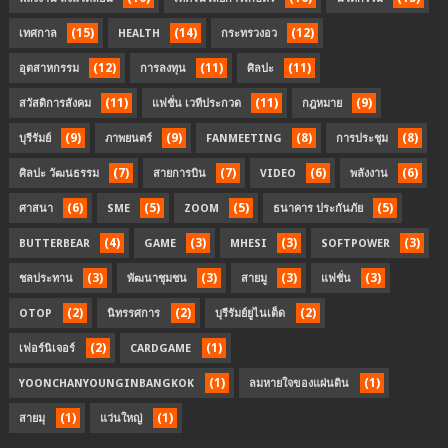
(15)
(14)
(12)
เทศกาล
HEALTH
กระทรวงอว
(12)
(11)
(11)
อุตสาหกรรม
การลงทุน
ศิลปะ
(11)
(11)
(9)
สวัสดิการสังคม
แฟชั่น เวทีประกวด
กฎหมาย
(9)
(9)
(8)
(8)
บุรีรัมย์
ภาพยนตร์
FANMEETING
การประชุม
(7)
(7)
(6)
(6)
ศิลปะ วัฒนธรรม
สายการบิน
VIDEO
พลังงาน
(6)
(5)
(5)
(5)
ศาสนา
SME
ZOOM
ธนาคาร ประกันภัย
(4)
(3)
(3)
(3)
BUTTERBEAR
GAME
MHESI
SOFTPOWER
(3)
(3)
(3)
(3)
ชลประทาน
พัฒนาชุมชน
สายมู
แฟชั่น
(2)
(2)
(2)
OTOP
นิทรรศการ
บุรีรัมย์ยูไนเต็ด
(2)
(1)
เฟอร์นิเจอร์
CARDGAME
(1)
(1)
YOONCHANYOUNGINBANGKOK
ลมหายใจของแผ่นดิน
(1)
(1)
สายมุ
แว่นใหญ่