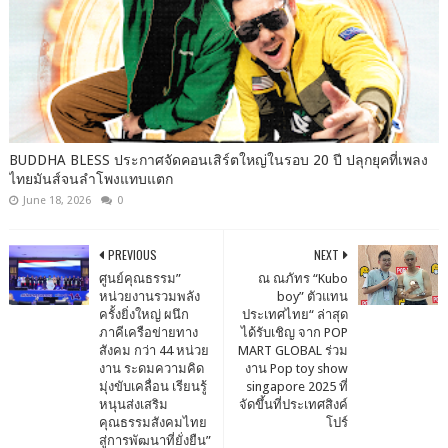
BUDDHA BLESS ประกาศจัดคอนเสิร์ตใหญ่ในรอบ 20 ปี ปลุกยุคที่เพลง
ไทยมันส์จนลำโพงแทบแตก
June 18, 2026
0
PREVIOUS
NEXT
ศูนย์คุณธรรม”
ณ ณภัทร “Kubo
หน่วยงานรวมพลัง
boy” ตัวแทน
ครั้งยิ่งใหญ่ ผนึก
ประเทศไทย“ ล่าสุด
ภาคีเครือข่ายทาง
ได้รับเชิญ จาก POP
สังคม กว่า 44 หน่วย
MART GLOBAL ร่วม
งาน ระดมความคิด
งาน Pop toy show
มุ่งขับเคลื่อน เรียนรู้
singapore 2025 ที่
หนุนส่งเสริม
จัดขึ้นที่ประเทศสิงค์
คุณธรรมสังคมไทย
โปร์
สู่การพัฒนาที่ยั่งยืน”