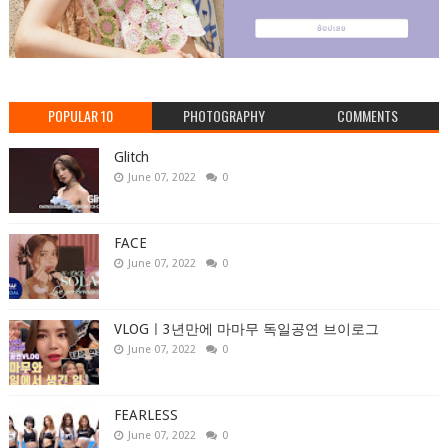
POPULAR 10
PHOTOGRAPHY
COMMENTS
Glitch
June 07, 2022
0
FACE
June 07, 2022
0
VLOGㅣ3년만에 마마무 독일공연 브이로그
June 07, 2022
0
FEARLESS
June 07, 2022
0