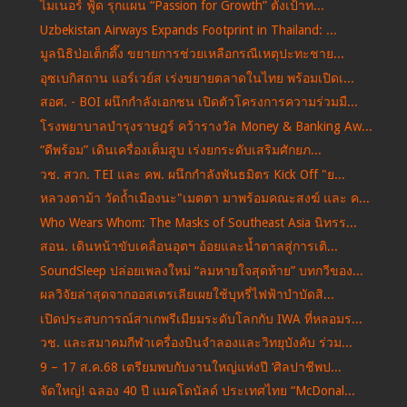
ไมเนอร์ ฟู้ด รุกแผน “Passion for Growth” ตั้งเป้าท...
Uzbekistan Airways Expands Footprint in Thailand: ...
มูลนิธิป่อเต็กตึ๊ง ขยายการช่วยเหลือกรณีเหตุปะทะชาย...
อุซเบกิสถาน แอร์เวย์ส เร่งขยายตลาดในไทย พร้อมเปิดเ...
สอศ. - BOI ผนึกกำลังเอกชน เปิดตัวโครงการความร่วมมื...
โรงพยาบาลบำรุงราษฎร์ คว้ารางวัล Money & Banking Aw...
“ดีพร้อม” เดินเครื่องเต็มสูบ เร่งยกระดับเสริมศักยภ...
วช. สวก. TEI และ คพ. ผนึกกำลังพันธมิตร Kick Off "ย...
หลวงตาม้า วัดถ้ำเมืองนะ"เมตตา มาพร้อมคณะสงฆ์ และ ค...
Who Wears Whom: The Masks of Southeast Asia นิทรร...
สอน. เดินหน้าขับเคลื่อนอุตฯ อ้อยและน้ำตาลสู่การเติ...
SoundSleep ปล่อยเพลงใหม่ “ลมหายใจสุดท้าย” บทกวีของ...
ผลวิจัยล่าสุดจากออสเตรเลียเผยใช้บุหรี่ไฟฟ้าบำบัดสิ...
เปิดประสบการณ์สาเกพรีเมียมระดับโลกกับ IWA ที่หลอมร...
วช. และสมาคมกีฬาเครื่องบินจำลองและวิทยุบังคับ ร่วม...
9 – 17 ส.ค.68 เตรียมพบกับงานใหญ่แห่งปี ‘ศิลปาชีพป...
จัดใหญ่! ฉลอง 40 ปี แมคโดนัลด์ ประเทศไทย “McDonal...