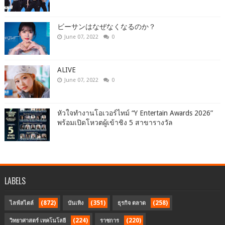
ビーサンはなぜなくなるのか？
June 07, 2022
0
ALIVE
June 07, 2022
0
หัวใจทำงานโอเวอร์ไทม์ “Y Entertain Awards 2026”
พร้อมเปิดโหวตผู้เข้าชิง 5 สาขารางวัล
LABELS
(872)
(351)
(258)
ไลฟ์สไตล์
บันเทิง
ธุรกิจ ตลาด
(224)
(220)
วิทยาศาสตร์ เทคโนโลยี
ราชการ