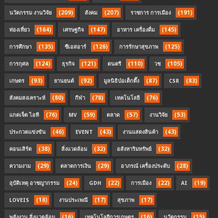
(209)
(207)
(191)
นวัตกรรม งานวิจัย
สังคม
ราชการ การเมือง
(164)
(147)
(145)
ท่องเที่ยว
เศรษฐกิจ
อาหาร เครื่องดื่ม
(135)
(126)
(125)
การศึกษา
ซีเอสอาร์
การรักษาสุขภาพ
(124)
(121)
(110)
(105)
การกุศล
ธุรกิจ
ดนตรี
วช
(93)
(92)
(87)
(83)
เกษตร
ยานยนต์
มูลนิธิป่อเต็กตึ๊ง
CSR
(80)
(78)
(76)
สังคมสงเคราะห์
กีฬา
เทคโนโลยี
(76)
(59)
(57)
(53)
แกดเจ็ต ไอที
MV
ตลาด
งานวิจัย
(46)
(43)
(43)
ประกวดแข่งขัน
EVENT
งานแสดงสินค้า
(38)
(32)
(32)
คอนเสิร์ต
สิ่งแวดล้อม
อสังหาริมทรัพย์
(29)
(29)
(28)
ความงาม
ตลาดการเงิน
อาภรณ์ เครื่องประดับ
(24)
(22)
(22)
(19)
อุบัติเหตุ อาชญากรรม
GDH
การเมือง
AI
(18)
(17)
(17)
LOVEIS
งานประเพณี
สุขภาพ
(16)
(16)
(15)
พลังงาน สิ่งแวดล้อม
เทคโนโลยีการเกษตร
นวัตกรรม