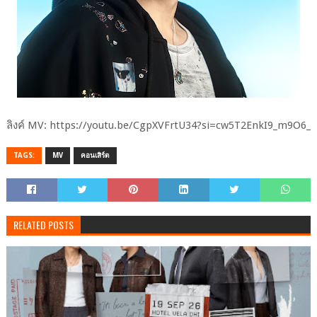
ลิงค์ MV: https://youtu.be/CgpXVFrtU34?si=cw5T2EnkI9_m9O6_
TAGS:
MV
คอนเสิร์ต
RELATED POSTS