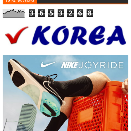
3
6
5
3
2
6
8