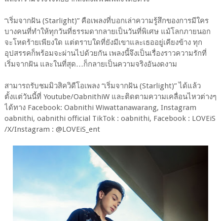
“เริ่มจากฝัน (Starlight)” คือเพลงที่บอกเล่าความรู้สึกของการมีใคร
บางคนที่ทำให้ทุกวันที่ธรรมดากลายเป็นวันที่พิเศษ แม้โลกภายนอก
จะโหดร้ายเพียงใด แต่ตราบใดที่ยังมีเขาและเธออยู่เคียงข้าง ทุก
อุปสรรคก็พร้อมจะผ่านไปด้วยกัน เพลงนี้จึงเป็นเรื่องราวความรักที่
เริ่มจากฝัน และในที่สุด…ก็กลายเป็นความจริงอันงดงาม
สามารถรับชมมิวสิควิดีโอเพลง “เริ่มจากฝัน (Starlight)” ได้แล้ว
ตั้งแต่วันนี้ที่ Youtube/OabnithiW และติดตามความเคลื่อนไหวต่างๆ
ได้ทาง Facebook: Oabnithi Wiwattanawarang, Instagram
oabnithi, oabnithi official TikTok : oabnithi, Facebook : LOVEiS
/X/Instagram : @LOVEiS_ent