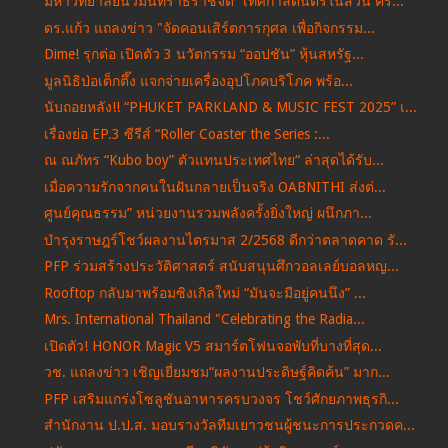
มหาวิทยาลัยนวมินทราธิราชจัด “เทศกาลดนตรีในสวน ครั้...
ดร.แก้ว แถลงข่าว "จัดคอนเสิร์ตการกุศล เพื่อกิจกรรม...
Dime! รุกต่อ เปิดตัว 3 นวัตกรรม “ออปชัน” หุ้นสหรัฐ...
มูลนิธิป่อเต็กตึ๊ง แจกจ่ายเครื่องอุปโภคบริโภค พร้อ...
นับถอยหลัง!! “PHUKET PARKLAND & MUSIC FEST 2025” เ...
เรื่องย่อ EP.3 ซีรีส์ “Roller Coaster the Series :...
ณ ณภัทร “Kubo boy” ตัวแทนประเทศไทย“ ล่าสุดได้รับ...
เมื่อความรักจากคนในฝันกลายเป็นจริง OABNITHI ส่งต่...
ศูนย์คุณธรรม” หน่วยงานรวมพลังครั้งยิ่งใหญ่ ผนึกภา...
บำรุงราษฎร์โชว์ผลงานไตรมาส 2/2568 ดีกว่าตลาดคาด รั...
PFP ร่วมสร้างประวัติศาสตร์ สนับสนุนศึกวอลเลย์บอลหญ...
Rooftop กลับมาพร้อมซิงเกิลใหม่ “มันจะมีอยู่คนนึง” ...
Mrs. International Thailand "Celebrating the Radia...
เปิดตัว! HONOR Magic V5 สมาร์ตโฟนจอพับที่บางที่สุด...
วช. แถลงข่าว เชิญเยี่ยมชม“ผลงานประดิษฐ์คิดค้น” มาก...
PFP เสริมแกร่งโซลูชันอาหารครบวงจร โชว์ศักยภาพธุรกิ...
สำนักงาน ป.ป.ส. มอบรางวัลทีมเยาวชนผู้ชนะการประกวดค...