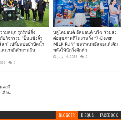
วามสนุก รุกรักษ์สิ่ง
บลูไดมอนด์ อัลมอนด์ บรีซ ร่วมส่ง
ับกิจกรรม “ปั้นแข้งจิ๋ว
ต่อสุขภาพดีในงานวิ่ง “7-Eleven
์โลก” เปลี่ยนบ่อบำบัดน้ำ
MILK RUN” ขนทัพนมอัลมอนด์เติม
ป็นสนามกีฬาสานฝัน
พลังให้นักวิ่งคึกคัก
July 14, 2026
0
2026
0
ันจะมี
ยเลือน
BLOGGER
DISQUS
FACEBOOK