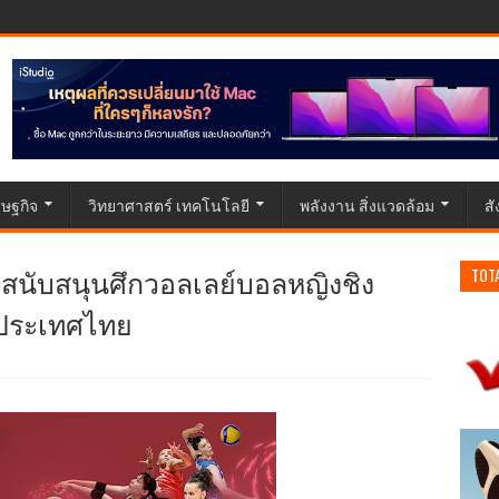
ษฐกิจ
วิทยาศาสตร์ เทคโนโลยี
พลังงาน สิ่งแวดล้อม
ส
์ สนับสนุนศึกวอลเลย์บอลหญิงชิง
TOT
นประเทศไทย