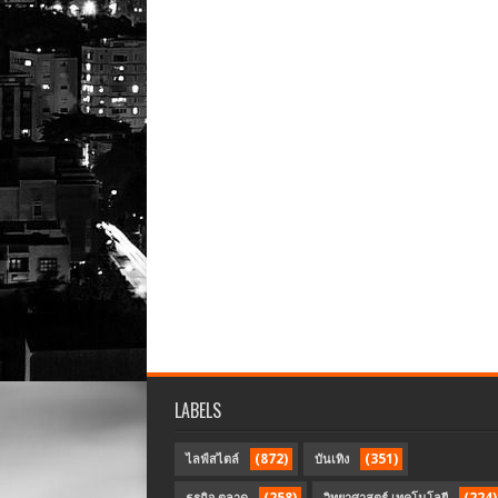
LABELS
(872)
(351)
ไลฟ์สไตล์
บันเทิง