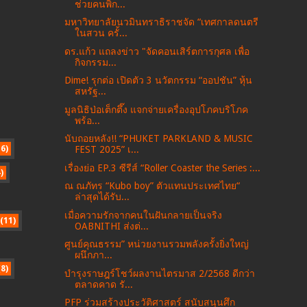
ช่วยคนพิก...
มหาวิทยาลัยนวมินทราธิราชจัด “เทศกาลดนตรี
ในสวน ครั้...
ดร.แก้ว แถลงข่าว "จัดคอนเสิร์ตการกุศล เพื่อ
กิจกรรม...
Dime! รุกต่อ เปิดตัว 3 นวัตกรรม “ออปชัน” หุ้น
สหรัฐ...
มูลนิธิป่อเต็กตึ๊ง แจกจ่ายเครื่องอุปโภคบริโภค
พร้อ...
นับถอยหลัง!! “PHUKET PARKLAND & MUSIC
16)
FEST 2025” เ...
เรื่องย่อ EP.3 ซีรีส์ “Roller Coaster the Series :...
)
ณ ณภัทร “Kubo boy” ตัวแทนประเทศไทย“
ล่าสุดได้รับ...
เมื่อความรักจากคนในฝันกลายเป็นจริง
(11)
OABNITHI ส่งต่...
ศูนย์คุณธรรม” หน่วยงานรวมพลังครั้งยิ่งใหญ่
ผนึกภา...
(8)
บำรุงราษฎร์โชว์ผลงานไตรมาส 2/2568 ดีกว่า
ตลาดคาด รั...
PFP ร่วมสร้างประวัติศาสตร์ สนับสนุนศึก