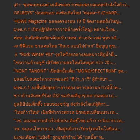
🌿✨ ชุมชนหนองย่างเสือขอกราบขอบพระคุณทุกกำลังใจก้าว...
GELBOYS” ปล่อยของ! ส่งซิงเกิลใหม่ “หลุดคาร์ (CHARR...
‘HOWE Magazine’ ฉลองครบรอบ 13 ปี จัดงานสุดยิ่งใหญ่...
ผบช.ภ.1 เปิดปฏิบัติการกวาดล้างครั้งใหญ่! ทลายเว็บพ...
ททท. จับมือพันธมิตรต้อนรับ นทท. ต่างประเทศ ชูตราสั...
📣 ซีพีแรม ชวนคนไทย “กินเจ แบบไม่จำเจ” อิ่มบุญ สุข...
🎸 “Rock Winter 90s” จุดไฟร็อกกลางลมหนาวที่ภูน้ำผึ...
ไข่หวานบ้านซูชิ เสิร์ฟความสดใหม่ไม่หยุด! กว่า 70 เ...
“NONT TANONT” เปิดอัลบั้มเต็ม “MONO/SPECTRUM” จุด...
ปล่อยโปสเตอร์แรกภาพยนตร์ “ดีว่า..ราวี” ผู้กำกับฯ ...
ผบช.ภ.1 ลงพื้นที่อยุธยา–อ่างทอง ตรวจสถานการณ์น้ำท่...
ชาวบ้านจันทบุรีร้อง DSI ขอรับคดีบุกรุกเขาบ่อทอง เป...
มูลนิธิป่อเต็กตึ๊ง มอบของขวัญ ส่งกำลังใจแก่ผู้พิกา...
“ไทยก้าวใหม่” เปิดที่ทำการพรรค ปักหมุดเปลี่ยนประเท...
“วช. แถลงความสำเร็จนักประดิษฐ์ไทย คว้ารางวัลจากเวท...
วช. หนุนนโยบาย อว. เปิดศูนย์การเรียนรู้เทคโนโลยีแล...
ปะทะเดือด!! “แป้งจี่” ถูกบุกทำร้าย ได้ “เมเบิ้ล” พ...