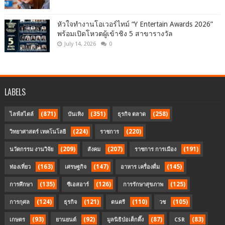
หัวใจทำงานโอเวอร์ไทม์ “Y Entertain Awards 2026”
พร้อมเปิดโหวตผู้เข้าชิง 5 สาขารางวัล
July 14, 2026
0
LABELS
(871)
(351)
(258)
ไลฟ์สไตล์
บันเทิง
ธุรกิจ ตลาด
(224)
(220)
วิทยาศาสตร์ เทคโนโลยี
ราชการ
(209)
(207)
(191)
นวัตกรรม งานวิจัย
สังคม
ราชการ การเมือง
(163)
(147)
(145)
ท่องเที่ยว
เศรษฐกิจ
อาหาร เครื่องดื่ม
(135)
(126)
(125)
การศึกษา
ซีเอสอาร์
การรักษาสุขภาพ
(124)
(121)
(110)
(105)
การกุศล
ธุรกิจ
ดนตรี
วช
(93)
(92)
(87)
(83)
เกษตร
ยานยนต์
มูลนิธิป่อเต็กตึ๊ง
CSR