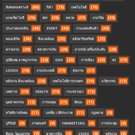
(80)
(78)
(76)
สังคมสงเคราะห์
กีฬา
เทคโนโลยี
(76)
(59)
(57)
(53)
แกดเจ็ต ไอที
MV
ตลาด
งานวิจัย
(46)
(43)
(43)
ประกวดแข่งขัน
EVENT
งานแสดงสินค้า
(38)
(32)
(32)
คอนเสิร์ต
สิ่งแวดล้อม
อสังหาริมทรัพย์
(29)
(29)
(28)
ความงาม
ตลาดการเงิน
อาภรณ์ เครื่องประดับ
(24)
(22)
(22)
(19)
อุบัติเหตุ อาชญากรรม
GDH
การเมือง
AI
(18)
(17)
(17)
LOVEIS
งานประเพณี
สุขภาพ
(16)
(16)
(15)
พลังงาน สิ่งแวดล้อม
เทคโนโลยีการเกษตร
นวัตกรรม
(15)
(14)
(12)
เทศกาล
HEALTH
กระทรวงอว
(12)
(11)
(11)
อุตสาหกรรม
การลงทุน
ศิลปะ
(11)
(11)
(9)
สวัสดิการสังคม
แฟชั่น เวทีประกวด
กฎหมาย
(9)
(9)
(8)
(8)
บุรีรัมย์
ภาพยนตร์
FANMEETING
การประชุม
(7)
(7)
(6)
(6)
ศิลปะ วัฒนธรรม
สายการบิน
VIDEO
พลังงาน