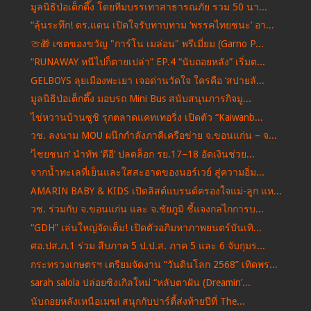
มูลนิธิป่อเต็กตึ๊ง โดยทีมบรรเทาสาธารณภัย รวม 50 นา...
“ลุ้นระทึก! ดร.แดน เปิดใจรับทาบทาม ‘พรรคไทยชนะ’ อา...
🍈🎁 เซตของขวัญ "การ์โน เมล่อน" พรีเมี่ยม (Garno P...
“RUNAWAY หนีไปก็ตายเปล่า” EP.4 “นับถอยหลัง” เริ่มต...
GELBOYS ลุยเมืองพะเยา เจอด่านวัดใจ ใครคือ ‘สปายลั...
มูลนิธิป่อเต็กตึ๊ง มอบรถ Mini Bus สนับสนุนภารกิจมู...
ไข่หวานบ้านซูชิ รุกตลาดแคทเทอริ่ง เปิดตัว “Kaiwanb...
วช. ลงนาม MOU ผนึกกำลังภาคีเครือข่าย จ.ขอนแก่น – จ...
‘ไชยชนก’ นำทัพ ‘ดีอี’ ปลดล็อก รย.17–18 อัดเงินช่วย...
จากน้ำทะเลที่เย็นและใสสะอาดของนอร์เวย์ สู่ความอิ่ม...
AMARIN BABY & KIDS เปิดลิสต์แบรนด์ครองใจแม่-ลูก แห...
วช. ร่วมกับ จ.ขอนแก่น และ จ.ชัยภูมิ ชี้แจงกลไกการบ...
“GDH” เล่นใหญ่จัดเต็ม! เปิดตัวอภิมหาภาพยนตร์บันเทิ...
ศอ.ปส.ภ.1 ร่วม สืบภาค 5 ป.ป.ส. ภาค 5 และ 6 จับกุมร...
กระทรวงเกษตรฯ เตรียมจัดงาน “วันดินโลก 2568” เทิดพร...
sarah salola ปล่อยซิงเกิลใหม่ “หลับตาฝัน (Dreamin’...
นับถอยหลังเหนือเมฆ! สนุกกับปาร์ตี้ส่งท้ายปีที่ The...