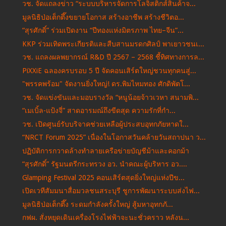
วช. จัดแถลงข่าว “ระบบบริหารจัดการโลจิสติกส์สินค้าจ...
มูลนิธิป่อเต็กตึ๊งขยายโอกาส สร้างอาชีพ สร้างชีวิตอ...
“สุรศักดิ์” ร่วมเปิดงาน “ปีทองแห่งมิตรภาพ ไทย–จีน”...
KKP ร่วมเทิดพระเกียรติและสืบสานมรดกศิลป์ พาเยาวชนเ...
วช. แถลงผลพยากรณ์ R&D ปี 2567 – 2568 ชี้ทิศทางการล...
PiXXiE ฉลองครบรอบ 5 ปี จัดคอนเสิร์ตใหญ่ชวนทุกคนสู่...
"พรรคพร้อม" จัดงานยิ่งใหญ่! ดร.พิมไหมทอง ศักดิพัตโ...
วช. จัดแข่งขันและมอบรางวัล “หนูน้อยจ้าวเวหา สนามพิ...
“เมเบิ้ล-แป้งจี่” สาดอารมณ์ถึงขีดสุด ความรักที่กำ...
วช. เปิดศูนย์รับบริจาคช่วยเหลือผู้ประสบอุทกภัยหาดใ...
“NRCT Forum 2025” เนื่องในโอกาสวันคล้ายวันสถาปนา ว...
ปฏิบัติการกวาดล้างทำลายเครือข่ายบัญชีม้าและคอกม้า
“สุรศักดิ์” รัฐมนตรีกระทรวง อว. นำคณะผู้บริหาร อว....
Glamping Festival 2025 คอนเสิร์ตสุดยิ่งใหญ่แห่งปีข...
เปิดเวทีสัมมนาสื่อมวลชนสระบุรี ชูการพัฒนาระบบส่งไฟ...
มูลนิธิป่อเต็กตึ๊ง ระดมกำลังครั้งใหญ่ สู้มหาอุทกภั...
กฟผ. สั่งหยุดเดินเครื่องโรงไฟฟ้าจะนะชั่วคราว หลังน...