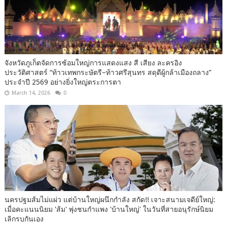
จังหวัดภูเก็ตจัดการซ้อมใหญ่การแสดงแสง สี เสียง ละครอิง
ประวัติศาสตร์ “ท้าวเทพกระษัตรี–ท้าวศรีสุนทร สดุดีผู้กล้าเมืองถลาง”
ประจำปี 2569 อย่างยิ่งใหญ่ตระการตา
March 14, 2026
0
นครปฐมส้มไม่แผ่ว แต่บ้านใหญ่ผนึกกำลัง สกัด!! เจาะสนามเจดีย์ใหญ่:
เมื่อคะแนนนิยม 'ส้ม' พุ่งชนกำแพง 'บ้านใหญ่' ในวันที่สายอนุรักษ์นิยม
เลิกรบกันเอง