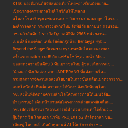
KTSC มองดีมานด์ดิจิทัลท่องเที่ยวไทย–อาเซียนยังขยาย...
เปิดฉากสงครามดวลไมค์ ไฝว้กันให้ไฟลุก!!
สโมสรโรตารีกรุงเทพมหานคร – กิจกรรมร่วมออกบูธ “โครง...
องค์การตลาด กระทรวงมหาดไทย จัดพิธีวันสถาปนา ครบรอบ...
วช. คว้าอันดับ 1 รางวัลรัฐบาลดิจิทัล 2568 หน่วยงาน...
เบนท์ลีย์ แบงค็อก เคลียร์สต็อกสุดท้าย Bentayga Hyb...
Beyond the Stage: นิเทศฯ ม.กรุงเทพพลิกโฉมละครเพลง ...
ครั้งแรกของจักรวาล!!! กับ แฟชั่นโชว์ชุดว่ายน้ำ Mis...
ขอแสดงความยินดีกับ 3 ทีมเยาวชนไทย ผู้ชนะเลิศการแข่...
“ค้างคา” ซิงเกิลสอง จาก LADIIPRANG ที่แต่งจากเรื่อ...
กรมศุลกากรจัดงานแถลงนโยบายในการขับเคลื่อนมาตรการกา...
แมคโดนัลด์ เติมเต็มความสุขให้น้องๆ จังหวัดพิษณุโลก...
วช. ลงพื้นที่ติดตามความสำเร็จโครงการภายใต้แผนวิจัย...
บำรุงราษฎร์ เดินหน้าสานต่อโครงการหน่วยแพทย์เคลื่อน...
วช. เปิดเวทีเสวนา “สถานการณ์น้ำท่วม บรรเทาได้ด้วยว...
ผู้บริหาร วิช โกลบอล นำทีม PROJEXT 52 ทำจิตอาสา ขอ...
‘เจียงซู โมบายล์’ เปิดตัวหุ่นยนต์ AI ให้บริการประช...