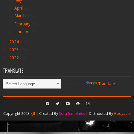
►
May
(51)
►
April
(25)
►
March
(66)
►
February
(38)
►
January
(19)
►
2024
(992)
►
2023
(598)
►
2022
(6)
TRANSLATE
Powered by
Translate
Copyright 2023
KJI
| Created By
SoraTemplates
| Distributed By
Gooyaabi
Templates