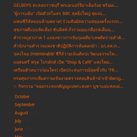
GELBOYS ตะลอนราชบุรี พกเอเนอร์จีมาเต็มร้อย พร้อมเ...
“ผู้การแต้ม” เปิดตัวสโมสร BBC สุดยิ่งใหญ่ ทุ่มงบ...
แฟนซีรีส์หลอนห้ามพลาด! ร่วมสัมผัสความสยองครั้งแรกก...
สุขภาพดีแบบจัดเต็ม! ซันคิสท์ ถั่วรวมอบเกลือรสเค็มน...
ตำรวจภูธรภาค 1 แถลงข่าวการจับกุมคดียาเสพติดรายสำคั...
สำนักงานตำรวจแห่งชาติปฏิบัติการล้มคอกม้า : บก.สส.ภ...
‘อสงไขย Interminable’ ซีรีส์วายเน้นศิลปะวัฒนธรรมไท...
แม่สมศรี ฟรุต โปรดักท์ เปิด “Shop & Café” แห่งใหม่...
เตรียมตัวหนาวก่อนใคร! เปิดประสบการณ์สุดขั้วกับ “FR...
กรมศุลกากรเพิ่มความเข้มงวดตรวจสอบสินค้านำเข้าผิดกฎ...
✨ กิจกรรม “ลอยกระทงกตัญญูแม่พระคงคา บูชาแม่แห่งแผ่...
►
October
(73)
►
September
(71)
►
August
(63)
►
July
(72)
►
June
(73)