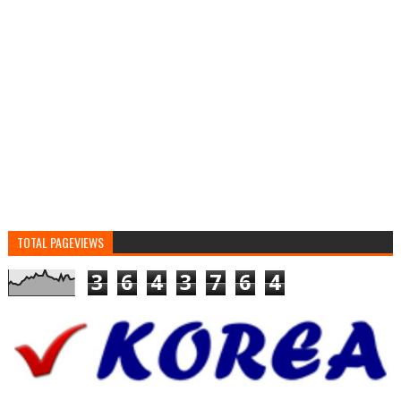
TOTAL PAGEVIEWS
3
6
4
3
7
6
4