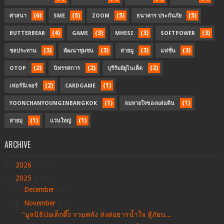
(6)
(5)
(5)
(5)
ศาสนา
SME
ZOOM
ธนาคาร ประกันภัย
(4)
(3)
(3)
(3)
BUTTERBEAR
GAME
MHESI
SOFTPOWER
(3)
(3)
(3)
(3)
ชลประทาน
พัฒนาชุมชน
สายมู
แฟชั่น
(2)
(2)
(2)
OTOP
นิทรรศการ
บุรีรัมย์ยูไนเต็ด
(2)
(1)
เฟอร์นิเจอร์
CARDGAME
(1)
(1)
YOONCHANYOUNGINBANGKOK
ลมหายใจของแผ่นดิน
(1)
(1)
สายมุ
แว่นใหญ่
ARCHIVE
►
2026
(258)
▼
2025
(691)
►
December
(60)
▼
November
(80)
"มูลนิธิป่อเต็กตึ๊ง รวมพลัง ส่งต่อธารน้ำใจ สู้ภัยน...