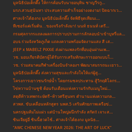
มูลนิธิป่อเต็กตึ๊ง ให้การต้อนรับนายอนุทิน ชาญวีรกู...
มรภ.สวนสุนันทา ประสบความสำเร็จอย่างงดงาม! ปิดฉากเว...
ศาลเจ้าไต้ฮงกง มูลนิธิป่อเต็กตึ๊ง จัดพิธีจุดเทียนเ...
ทีเซอร์แค่เริ่มต้น…ของจริงกำลังมา! นนท์ ธนนท์ เตรี...
กรมศุลกากรแถลงผลการปราบปรามการลักลอบนำเข้าบุหรี่แล...
อบจ.ร่วมจังหวัดภูเก็ต แถลงความพร้อมจัดงานแสง สี เส...
JEEP x MABELZ PiXXiE ส่งผ่านเพลงรักที่อบอุ่นผ่านเพ...
วช. มอบเกียรติบัตรผู้ได้รับการเสริมทักษะการออกแบบโ...
วช. ร่วมสมาคมกีฬาเครื่องบินจำลองฯ พัฒนาสมรรถนะเยาว...
มูลนิธิป่อเต็กตึ๊ง ส่งความสุขและกำลังใจให้แก่ผู้สู...
โครงการเยาวชนรักษ์น้ำ โดยกรมชลประทาน สู้วิกฤติโลกร...
ไข่หวานบ้านซูชิ ต้อนรับเดือนแห่งความรักกับเมนูใหม่...
สดุดีท้าวเทพกระษัตรี–ท้าวศรีสุนทร ตำนานแห่งความกล...
สวพส. ขับเคลื่อนหลักสูตร นพส.5 เสริมศักยภาพเครือข่...
นครปฐมส้มไม่แผ่ว แต่บ้านใหญ่ผนึกกำลัง สกัด!! เจาะส...
ซินเจียยู่อี่ ซินนี้ฮวดไช้.. ศาลเจ้าไต้ฮงกง มูลนิธ...
”AWC CHINESE NEW YEAR 2026: THE ART OF LUCK”