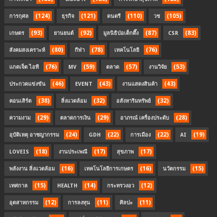
(124)
(121)
(110)
(105)
การกุศล
ธุรกิจ
ดนตรี
วช
(93)
(92)
(87)
(83)
เกษตร
ยานยนต์
มูลนิธิป่อเต็กตึ๊ง
CSR
(80)
(78)
(76)
สังคมสงเคราะห์
กีฬา
เทคโนโลยี
(76)
(59)
(57)
(53)
แกดเจ็ต ไอที
MV
ตลาด
งานวิจัย
(46)
(43)
(43)
ประกวดแข่งขัน
EVENT
งานแสดงสินค้า
(38)
(32)
(32)
คอนเสิร์ต
สิ่งแวดล้อม
อสังหาริมทรัพย์
(29)
(29)
(28)
ความงาม
ตลาดการเงิน
อาภรณ์ เครื่องประดับ
(24)
(22)
(22)
(19)
อุบัติเหตุ อาชญากรรม
GDH
การเมือง
AI
(18)
(17)
(17)
LOVEIS
งานประเพณี
สุขภาพ
(16)
(16)
(15)
พลังงาน สิ่งแวดล้อม
เทคโนโลยีการเกษตร
นวัตกรรม
(15)
(14)
(12)
เทศกาล
HEALTH
กระทรวงอว
(12)
(11)
(11)
อุตสาหกรรม
การลงทุน
ศิลปะ