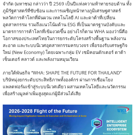
จำกัด (มหาชน) กล่าวว่า ปี 2569 เป็นปีแห่งความท้าทายรอบด้าน ทั้ง
ภูมิรัฐศาสตร์ที่ซับซ้อน และการเผชิญหน้าทางภูมิเศรษฐศาสตร์
พลวัตการค้าโลกที่ผันผวน เทคโนโลยี AI และดาต้าที่เปลี่ยน
อุตสาหกรรม รวมถึงแนวโน้มด้าน ESG ที่เป็นมาตรฐานบังคับและ
มาตรการการค้าโลกที่เข้มงวดขึ้น อย่างไรก็ตาม WHA มองว่านี่คือ
โอกาสของประเทศไทยในการยกระดับโครงสร้างพื้นฐาน พลังงาน
สะอาด และระบบนิเวศอุตสาหกรรมครบวงจร เพื่อรองรับเศรษฐกิจ
ใหม่ (New Economy) โดยเฉพาะกลุ่ม EV เซมิคอนดักเตอร์ ดาต้า
เซ็นเตอร์ คลาวด์ และพลังงานหมุนเวียน
ภายใต้พันธกิจ “WHA: SHAPE THE FUTURE FOR THAILAND”
บริษัทมุ่งยกระดับประสิทธิภาพทั้งองค์กร ผ่านการเชื่อมโยง
แพลตฟอร์มเข้าสู่ระบบนิเวศเดียว ผสานเทคโนโลยีและนวัตกรรม
เพื่อสร้างมูลค่าเพิ่มสูงสุดแก่ผู้มีส่วนได้เสีย