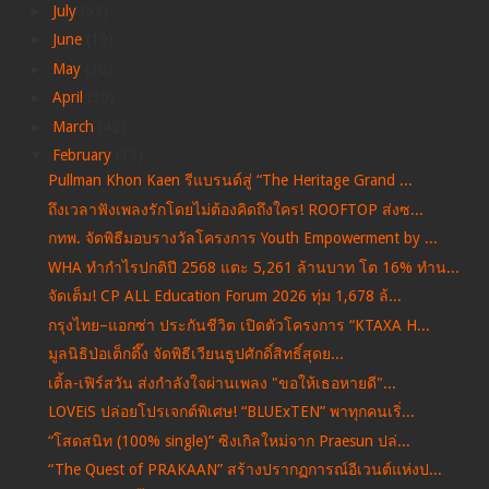
►
July
(53)
►
June
(19)
►
May
(30)
►
April
(30)
►
March
(42)
▼
February
(33)
Pullman Khon Kaen รีแบรนด์สู่ “The Heritage Grand ...
ถึงเวลาฟังเพลงรักโดยไม่ต้องคิดถึงใคร! ROOFTOP ส่งซ...
กทพ. จัดพิธีมอบรางวัลโครงการ Youth Empowerment by ...
WHA ทำกำไรปกติปี 2568 แตะ 5,261 ล้านบาท โต 16% ทำน...
จัดเต็ม! CP ALL Education Forum 2026 ทุ่ม 1,678 ล้...
กรุงไทย–แอกซ่า ประกันชีวิต เปิดตัวโครงการ “KTAXA H...
มูลนิธิป่อเต็กตึ๊ง จัดพิธีเวียนธูปศักดิ์สิทธิ์สุดย...
เติ้ล-เฟิร์สวัน ส่งกำลังใจผ่านเพลง "ขอให้เธอหายดี"...
LOVEiS ปล่อยโปรเจกต์พิเศษ! “BLUExTEN” พาทุกคนเริ่...
“โสดสนิท (100% single)” ซิงเกิลใหม่จาก Praesun ปล่...
“The Quest of PRAKAAN” สร้างปรากฏการณ์อีเวนต์แห่งป...