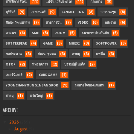
(11)
(11)
(9)
สวัสดิการสังคม
แฟชั่น เวทีประกวด
กฎหมาย
(9)
(9)
(8)
(8)
บุรีรัมย์
ภาพยนตร์
FANMEETING
การประชุม
(7)
(7)
(6)
(6)
ศิลปะ วัฒนธรรม
สายการบิน
VIDEO
พลังงาน
(6)
(5)
(5)
(5)
ศาสนา
SME
ZOOM
ธนาคาร ประกันภัย
(4)
(3)
(3)
(3)
BUTTERBEAR
GAME
MHESI
SOFTPOWER
(3)
(3)
(3)
(3)
ชลประทาน
พัฒนาชุมชน
สายมู
แฟชั่น
(2)
(2)
(2)
OTOP
นิทรรศการ
บุรีรัมย์ยูไนเต็ด
(2)
(1)
เฟอร์นิเจอร์
CARDGAME
(1)
(1)
YOONCHANYOUNGINBANGKOK
ลมหายใจของแผ่นดิน
(1)
(1)
สายมุ
แว่นใหญ่
ARCHIVE
▼
2026
(259)
►
August
(9)