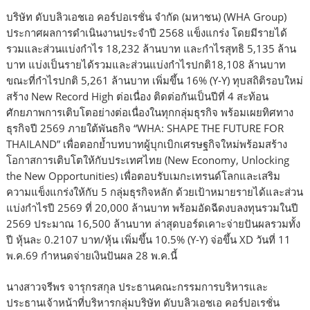
บริษัท ดับบลิวเอชเอ คอร์ปอเรชั่น จำกัด (มหาชน) (WHA Group)
ประกาศผลการดำเนินงานประจำปี 2568 แข็งแกร่ง โดยมีรายได้
รวมและส่วนแบ่งกำไร 18,232 ล้านบาท และกำไรสุทธิ 5,135 ล้าน
บาท แบ่งเป็นรายได้รวมและส่วนแบ่งกำไรปกติ18,108 ล้านบาท
ขณะที่กำไรปกติ 5,261 ล้านบาท เพิ่มขึ้น 16% (Y-Y) ทุบสถิติรอบใหม่
สร้าง New Record High ต่อเนื่อง ติดต่อกันเป็นปีที่ 4 สะท้อน
ศักยภาพการเติบโตอย่างต่อเนื่องในทุกกลุ่มธุรกิจ พร้อมเผยทิศทาง
ธุรกิจปี 2569 ภายใต้พันธกิจ “WHA: SHAPE THE FUTURE FOR
THAILAND” เพื่อตอกย้ำบทบาทผู้บุกเบิกเศรษฐกิจใหม่พร้อมสร้าง
โอกาสการเติบโตให้กับประเทศไทย (New Economy, Unlocking
the New Opportunities) เพื่อตอบรับเมกะเทรนด์โลกและเสริม
ความแข็งแกร่งให้กับ 5 กลุ่มธุรกิจหลัก ด้วยเป้าหมายรายได้และส่วน
แบ่งกำไรปี 2569 ที่ 20,000 ล้านบาท พร้อมอัดฉีดงบลงทุนรวมในปี
2569 ประมาณ 16,500 ล้านบาท ล่าสุดบอร์ดเคาะจ่ายปันผลรวมทั้ง
ปี หุ้นละ 0.2107 บาท/หุ้น เพิ่มขึ้น 10.5% (Y-Y) จ่อขึ้น XD วันที่ 11
พ.ค.69 กำหนดจ่ายเงินปันผล 28 พ.ค.นี้
นางสาวจรีพร จารุกรสกุล ประธานคณะกรรมการบริหารและ
ประธานเจ้าหน้าที่บริหารกลุ่มบริษัท ดับบลิวเอชเอ คอร์ปอเรชั่น