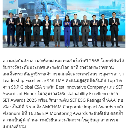
ความมุ่งมั่นดังกล่าวสะท้อนผ่านความสำเร็จในปี 2568 โดยบริษัทได้
รับรางวัลระดับประเทศและระดับโลก อาทิ รางวัลพระราชทาน
สมเด็จพระกนิษฐาธิราชเจ้า กรมสมเด็จพระเทพรัตนราชสุดาฯ สาขา
Leadership Excellence จาก TMA คะแนนสูงสุดติดอันดับ Top 1%
จาก S&P Global CSA รางวัล Best Innovative Company และ SET
Awards of Honor ในกลุ่มรางวัลSustainability Excellence จาก
SET Awards 2025 พร้อมรักษาระดับ SET ESG Ratings ที่ ‘AAA’ ต่อ
เนื่องเป็นปีที่ 3 รวมถึง AMCHAM Corporate Impact Awards ระดับ
Platinum ปีที่ 16และ EIA Monitoring Awards ระดับดีเด่น ตอกย้ำ
ความเป็นผู้นำด้านความยั่งยืนและนวัตกรรมโซลูชันอุตสาหกรรม
แบบองค์รวม