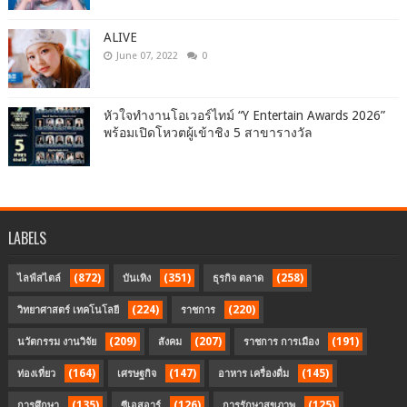
ALIVE
June 07, 2022
0
หัวใจทำงานโอเวอร์ไทม์ “Y Entertain Awards 2026”
พร้อมเปิดโหวตผู้เข้าชิง 5 สาขารางวัล
LABELS
(872)
(351)
(258)
ไลฟ์สไตล์
บันเทิง
ธุรกิจ ตลาด
(224)
(220)
วิทยาศาสตร์ เทคโนโลยี
ราชการ
(209)
(207)
(191)
นวัตกรรม งานวิจัย
สังคม
ราชการ การเมือง
(164)
(147)
(145)
ท่องเที่ยว
เศรษฐกิจ
อาหาร เครื่องดื่ม
(135)
(126)
(125)
การศึกษา
ซีเอสอาร์
การรักษาสุขภาพ