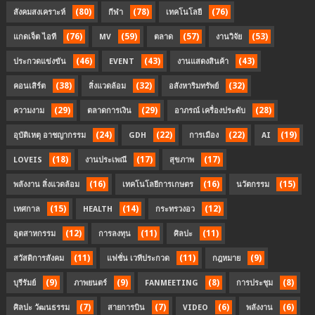
(80)
(78)
(76)
สังคมสงเคราะห์
กีฬา
เทคโนโลยี
(76)
(59)
(57)
(53)
แกดเจ็ต ไอที
MV
ตลาด
งานวิจัย
(46)
(43)
(43)
ประกวดแข่งขัน
EVENT
งานแสดงสินค้า
(38)
(32)
(32)
คอนเสิร์ต
สิ่งแวดล้อม
อสังหาริมทรัพย์
(29)
(29)
(28)
ความงาม
ตลาดการเงิน
อาภรณ์ เครื่องประดับ
(24)
(22)
(22)
(19)
อุบัติเหตุ อาชญากรรม
GDH
การเมือง
AI
(18)
(17)
(17)
LOVEIS
งานประเพณี
สุขภาพ
(16)
(16)
(15)
พลังงาน สิ่งแวดล้อม
เทคโนโลยีการเกษตร
นวัตกรรม
(15)
(14)
(12)
เทศกาล
HEALTH
กระทรวงอว
(12)
(11)
(11)
อุตสาหกรรม
การลงทุน
ศิลปะ
(11)
(11)
(9)
สวัสดิการสังคม
แฟชั่น เวทีประกวด
กฎหมาย
(9)
(9)
(8)
(8)
บุรีรัมย์
ภาพยนตร์
FANMEETING
การประชุม
(7)
(7)
(6)
(6)
ศิลปะ วัฒนธรรม
สายการบิน
VIDEO
พลังงาน