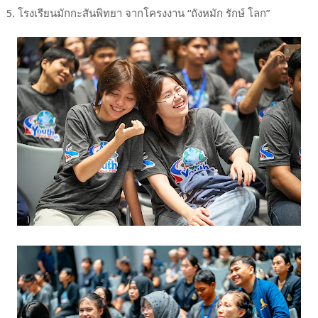
5. โรงเรียนมักกะสันพิทยา จากโครงงาน “ถังหมัก รักษ์ โลก”