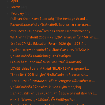
►
April
(30)
►
March
(42)
▼
February
(33)
Pullman Khon Kaen รีแบรนด์สู่ “The Heritage Grand ...
ถึงเวลาฟังเพลงรักโดยไม่ต้องคิดถึงใคร! ROOFTOP ส่งซ...
กทพ. จัดพิธีมอบรางวัลโครงการ Youth Empowerment by ...
WHA ทำกำไรปกติปี 2568 แตะ 5,261 ล้านบาท โต 16% ทำน...
จัดเต็ม! CP ALL Education Forum 2026 ทุ่ม 1,678 ล้...
กรุงไทย–แอกซ่า ประกันชีวิต เปิดตัวโครงการ “KTAXA H...
มูลนิธิป่อเต็กตึ๊ง จัดพิธีเวียนธูปศักดิ์สิทธิ์สุดย...
เติ้ล-เฟิร์สวัน ส่งกำลังใจผ่านเพลง "ขอให้เธอหายดี"...
LOVEiS ปล่อยโปรเจกต์พิเศษ! “BLUExTEN” พาทุกคนเริ่...
“โสดสนิท (100% single)” ซิงเกิลใหม่จาก Praesun ปล่...
“The Quest of PRAKAAN” สร้างปรากฏการณ์อีเวนต์แห่งป...
มูลนิธิป่อเต็กตึ๊ง ให้การต้อนรับนายอนุทิน ชาญวีรกู...
มรภ.สวนสุนันทา ประสบความสำเร็จอย่างงดงาม! ปิดฉากเว...
ศาลเจ้าไต้ฮงกง มูลนิธิป่อเต็กตึ๊ง จัดพิธีจุดเทียนเ...