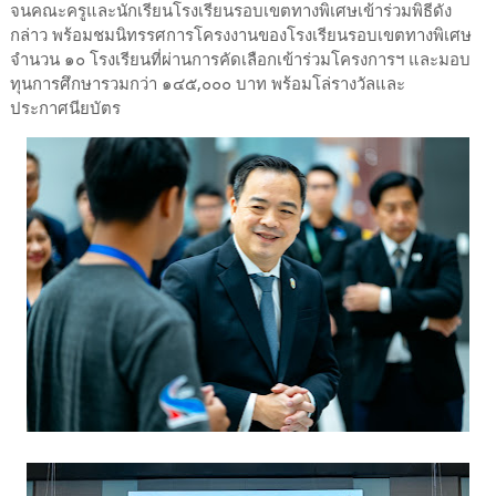
จนคณะครูและนักเรียนโรงเรียนรอบเขตทางพิเศษเข้าร่วมพิธีดัง
กล่าว พร้อมชมนิทรรศการโครงงานของโรงเรียนรอบเขตทางพิเศษ
จำนวน ๑๐ โรงเรียนที่ผ่านการคัดเลือกเข้าร่วมโครงการฯ และมอบ
ทุนการศึกษารวมกว่า ๑๔๕,๐๐๐ บาท พร้อมโล่รางวัลและ
ประกาศนียบัตร