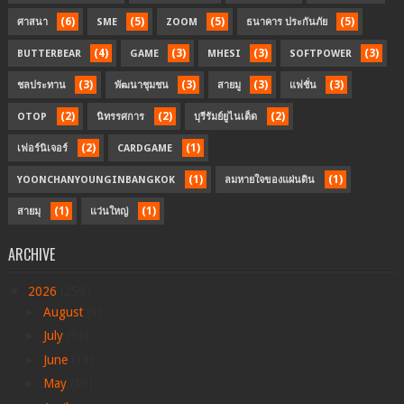
(6)
(5)
(5)
(5)
ศาสนา
SME
ZOOM
ธนาคาร ประกันภัย
(4)
(3)
(3)
(3)
BUTTERBEAR
GAME
MHESI
SOFTPOWER
(3)
(3)
(3)
(3)
ชลประทาน
พัฒนาชุมชน
สายมู
แฟชั่น
(2)
(2)
(2)
OTOP
นิทรรศการ
บุรีรัมย์ยูไนเต็ด
(2)
(1)
เฟอร์นิเจอร์
CARDGAME
(1)
(1)
YOONCHANYOUNGINBANGKOK
ลมหายใจของแผ่นดิน
(1)
(1)
สายมุ
แว่นใหญ่
ARCHIVE
▼
2026
(259)
►
August
(9)
►
July
(53)
►
June
(19)
►
May
(30)