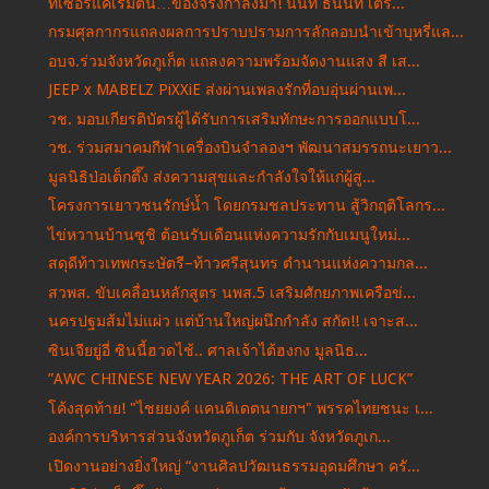
ทีเซอร์แค่เริ่มต้น…ของจริงกำลังมา! นนท์ ธนนท์ เตรี...
กรมศุลกากรแถลงผลการปราบปรามการลักลอบนำเข้าบุหรี่แล...
อบจ.ร่วมจังหวัดภูเก็ต แถลงความพร้อมจัดงานแสง สี เส...
JEEP x MABELZ PiXXiE ส่งผ่านเพลงรักที่อบอุ่นผ่านเพ...
วช. มอบเกียรติบัตรผู้ได้รับการเสริมทักษะการออกแบบโ...
วช. ร่วมสมาคมกีฬาเครื่องบินจำลองฯ พัฒนาสมรรถนะเยาว...
มูลนิธิป่อเต็กตึ๊ง ส่งความสุขและกำลังใจให้แก่ผู้สู...
โครงการเยาวชนรักษ์น้ำ โดยกรมชลประทาน สู้วิกฤติโลกร...
ไข่หวานบ้านซูชิ ต้อนรับเดือนแห่งความรักกับเมนูใหม่...
สดุดีท้าวเทพกระษัตรี–ท้าวศรีสุนทร ตำนานแห่งความกล...
สวพส. ขับเคลื่อนหลักสูตร นพส.5 เสริมศักยภาพเครือข่...
นครปฐมส้มไม่แผ่ว แต่บ้านใหญ่ผนึกกำลัง สกัด!! เจาะส...
ซินเจียยู่อี่ ซินนี้ฮวดไช้.. ศาลเจ้าไต้ฮงกง มูลนิธ...
”AWC CHINESE NEW YEAR 2026: THE ART OF LUCK”
โค้งสุดท้าย! "ไชยยงค์ แคนดิเดตนายกฯ" พรรคไทยชนะ เ...
องค์การบริหารส่วนจังหวัดภูเก็ต ร่วมกับ จังหวัดภูเก...
เปิดงานอย่างยิ่งใหญ่ “งานศิลปวัฒนธรรมอุดมศึกษา ครั...