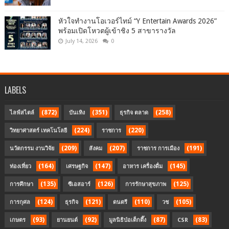
หัวใจทำงานโอเวอร์ไทม์ “Y Entertain Awards 2026”
พร้อมเปิดโหวตผู้เข้าชิง 5 สาขารางวัล
July 14, 2026
0
LABELS
(872)
(351)
(258)
ไลฟ์สไตล์
บันเทิง
ธุรกิจ ตลาด
(224)
(220)
วิทยาศาสตร์ เทคโนโลยี
ราชการ
(209)
(207)
(191)
นวัตกรรม งานวิจัย
สังคม
ราชการ การเมือง
(164)
(147)
(145)
ท่องเที่ยว
เศรษฐกิจ
อาหาร เครื่องดื่ม
(135)
(126)
(125)
การศึกษา
ซีเอสอาร์
การรักษาสุขภาพ
(124)
(121)
(110)
(105)
การกุศล
ธุรกิจ
ดนตรี
วช
(93)
(92)
(87)
(83)
เกษตร
ยานยนต์
มูลนิธิป่อเต็กตึ๊ง
CSR