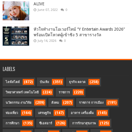
ALIVE
June 07, 2022
0
หัวใจทำงานโอเวอร์ไทม์ “Y Entertain Awards 2026”
พร้อมเปิดโหวตผู้เข้าชิง 5 สาขารางวัล
July 14, 2026
0
LABELS
(872)
(351)
(258)
ไลฟ์สไตล์
บันเทิง
ธุรกิจ ตลาด
(224)
(220)
วิทยาศาสตร์ เทคโนโลยี
ราชการ
(209)
(207)
(191)
นวัตกรรม งานวิจัย
สังคม
ราชการ การเมือง
(164)
(147)
(145)
ท่องเที่ยว
เศรษฐกิจ
อาหาร เครื่องดื่ม
(135)
(126)
(125)
การศึกษา
ซีเอสอาร์
การรักษาสุขภาพ