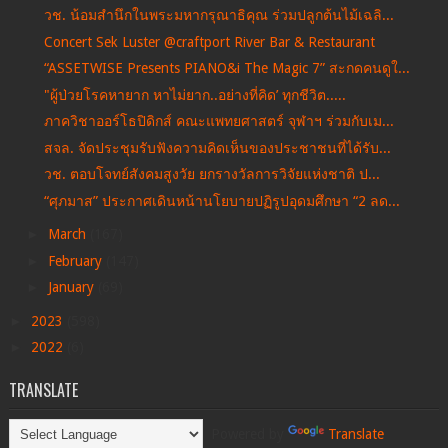
วช. น้อมสำนึกในพระมหากรุณาธิคุณ ร่วมปลูกต้นไม้เฉลิ...
Concert Sek Luster @craftport River Bar & Restaurant
“ASSETWISE Presents PIANO&i The Magic 7” สะกดคนดูใ...
"ผู้ป่วยโรคหายาก หาไม่ยาก..อย่างที่คิด’ ทุกชีวิต.....
ภาควิชาออร์โธปิดิกส์ คณะแพทยศาสตร์ จุฬาฯ ร่วมกับเม...
สจล. จัดประชุมรับฟังความคิดเห็นของประชาชนที่ได้รับ...
วช. ตอบโจทย์สังคมสูงวัย ยกรางวัลการวิจัยแห่งชาติ ป...
“ศุภมาส” ประกาศเดินหน้านโยบายปฏิรูปอุดมศึกษา “2 ลด...
►
March
(167)
►
February
(147)
►
January
(69)
►
2023
(598)
►
2022
(6)
TRANSLATE
Powered by
Translate