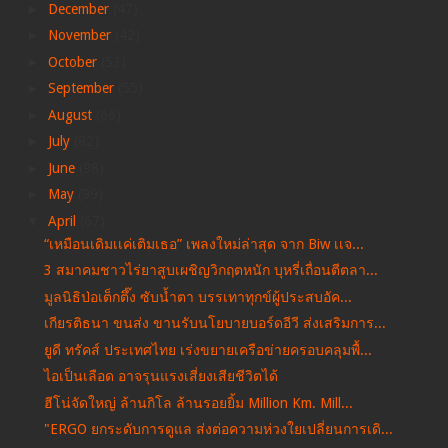
►
December
(47)
►
November
(42)
►
October
(53)
►
September
(55)
►
August
(66)
►
July
(82)
►
June
(98)
►
May
(99)
▼
April
(67)
“เหมือนเดิมเเค่เติมเธอ” เพลงใหม่ล่าสุด จาก Biw เเจ...
3 สมาคมชาวไร่ยาสูบเผชิญวิกฤตหนัก บุหรี่เถื่อนตีตลา...
มูลนิธิป่อเต็กตึ๊ง ซับน้ำตา บรรเทาทุกข์ผู้ประสบอัค...
เกียรติธนา ขนส่ง ขานรับนโยบายบอร์ดอีวี ส่งเสริมการ...
ยูดี ทรัคส์ ประเทศไทย เร่งขยายเครือข่ายครอบคลุมพื้...
ไอเป็นเลือด อาจรุนแรงเสี่ยงเสียชีวิตได้
ฮีโน่จัดใหญ่ ล้านกิโล ล้านรอยยิ้ม Million Km. Mill...
"ERGO ยกระดับการดูแล ส่งต่อความห่วงใยเปลี่ยนการเดิ...