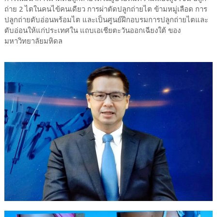
ถ่าย 2 ไตในคนไข้คนเดียว การผ่าตัดปลูกถ่ายไต ข้ามหมู่เลือด การ
ปลูกถ่ายตับอ่อนพร้อมไต และเป็นศูนย์ฝึกอบรมการปลูกถ่ายไตและ
ตับอ่อนให้แก่ประเทศใน แถบเอเชียตะวันออกเฉียงใต้ ของ
มหาวิทยาลัยมหิดล