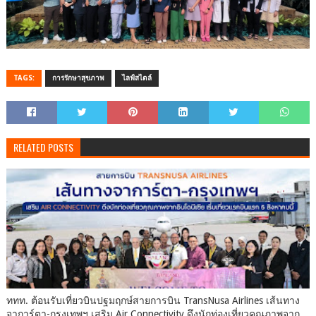
TAGS:
การรักษาสุขภาพ
ไลฟ์สไตล์
RELATED POSTS
ททท. ต้อนรับเที่ยวบินปฐมฤกษ์สายการบิน TransNusa Airlines เส้นทาง
จาการ์ตา-กรุงเทพฯ เสริม Air Connectivity ดึงนักท่องเที่ยวคุณภาพจาก