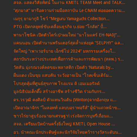
สจล. แสดงวิสัยทัศน์ ในงาน KMITL TEAM Meet and TALK...
“ศุภมาส“ หารือความร่วมมือสถาบัน Le CNAM ต่อยอดความ...
เมกุรุ ยามากูจิ โชว์ “Meguru Yamagุuchi Collection...
PTG เปิดกลยุทธ์ขับเคลื่อนธุรกิจ บ.ย่อย “โกลัค” ปั้...
พานาโซนิค เปิดตัวไดร์เป่าผมใหม่ “นาโนแคร์ EH-NA0J”...
แคนนอน เปิดตำนานพรินเตอร์สุดล้ำแห่งยุค “SELPHY” ฉล...
จัดใหญ่ “เพาเวอร์บาย เอ็กซ์โป 2024” มหกรรมเครื่องใ...
สถาบันระหว่างประเทศเพื่อการค้าและการพัฒนา (สคพ.) ร...
วัตสัน มุ่งรณรงค์ลดขยะพลาสติก เปิดตัว ‘Naturals by...
ผื่นแดง เป็นขุย แสบคัน ระวังอาจเป็น “โรคเซ็บเดิร์ม...
โปรสุดคุ้มที่ศูนย์สุขภาพ โรงแรม ดิ เอมเมอรัลด์
มูลนิธิป่อเต็กตึ๊ง สร้างอาชีพ สร้างชีวิต ร่วมกับกร...
ดร.วรวุฒิ คงศิลป์ ตัวแทนวินตัน (Winton)จากอังกฤษ แ...
เปิดอาณาจักร “ไมลอทท์ แลบบอราทอรีส์” ผู้นำแถวหน้าข...
ชาวไร่ยาสูบร้องนายกเศรษฐา! เร่งจัดการบุหรี่เถื่อนแ...
สจล. เตรียมเปิดบ้านครั้งยิ่งใหญ่ KMITL Open House ...
อว. นำคณะนักประดิษฐ์และนักวิจัยไทยคว้ารางวัลระดับน...