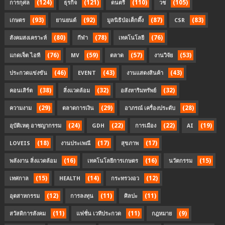
(124)
(121)
(110)
(105)
การกุศล
ธุรกิจ
ดนตรี
วช
(93)
(92)
(87)
(83)
เกษตร
ยานยนต์
มูลนิธิป่อเต็กตึ๊ง
CSR
(80)
(78)
(76)
สังคมสงเคราะห์
กีฬา
เทคโนโลยี
(76)
(59)
(57)
(53)
แกดเจ็ต ไอที
MV
ตลาด
งานวิจัย
(46)
(43)
(43)
ประกวดแข่งขัน
EVENT
งานแสดงสินค้า
(38)
(32)
(32)
คอนเสิร์ต
สิ่งแวดล้อม
อสังหาริมทรัพย์
(29)
(29)
(28)
ความงาม
ตลาดการเงิน
อาภรณ์ เครื่องประดับ
(24)
(22)
(22)
(19)
อุบัติเหตุ อาชญากรรม
GDH
การเมือง
AI
(18)
(17)
(17)
LOVEIS
งานประเพณี
สุขภาพ
(16)
(16)
(15)
พลังงาน สิ่งแวดล้อม
เทคโนโลยีการเกษตร
นวัตกรรม
(15)
(14)
(12)
เทศกาล
HEALTH
กระทรวงอว
(12)
(11)
(11)
อุตสาหกรรม
การลงทุน
ศิลปะ
(11)
(11)
(9)
สวัสดิการสังคม
แฟชั่น เวทีประกวด
กฎหมาย