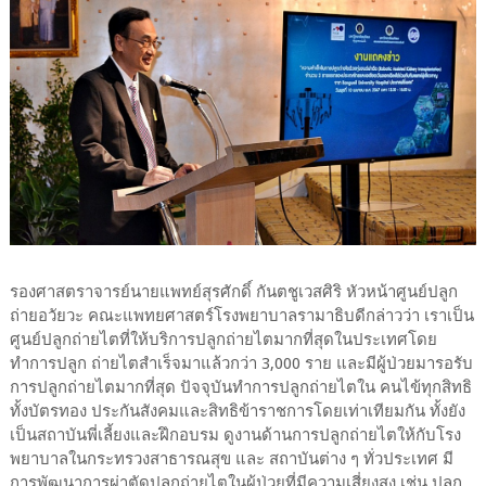
รองศาสตราจารย์นายแพทย์สุรศักดิ์ กันตชูเวสศิริ หัวหน้าศูนย์ปลูก
ถ่ายอวัยวะ คณะแพทยศาสตร์โรงพยาบาลรามาธิบดีกล่าวว่า เราเป็น
ศูนย์ปลูกถ่ายไตที่ให้บริการปลูกถ่ายไตมากที่สุดในประเทศโดย
ทำการปลูก ถ่ายไตสำเร็จมาแล้วกว่า 3,000 ราย และมีผู้ป่วยมารอรับ
การปลูกถ่ายไตมากที่สุด ปัจจุบันทำการปลูกถ่ายไตใน คนไข้ทุกสิทธิ
ทั้งบัตรทอง ประกันสังคมและสิทธิข้าราชการโดยเท่าเทียมกัน ทั้งยัง
เป็นสถาบันพี่เลี้ยงและฝึกอบรม ดูงานด้านการปลูกถ่ายไตให้กับโรง
พยาบาลในกระทรวงสาธารณสุข และ สถาบันต่าง ๆ ทั่วประเทศ มี
การพัฒนาการผ่าตัดปลูกถ่ายไตในผู้ป่วยที่มีความเสี่ยงสูง เช่น ปลูก