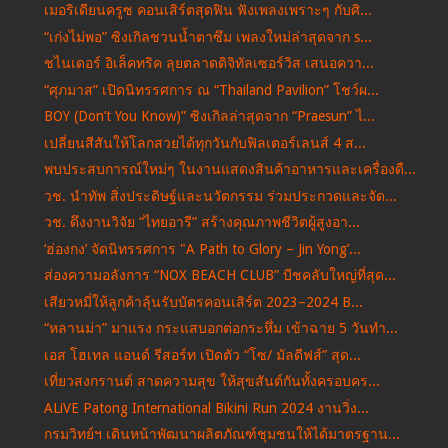
เมอริเดียนครูซ คอนเสิร์ตสุดฟิน ฟังเพลงเพราะๆ กับศิ...
“เก่งไม่พอ” ซิงเกิลชวนน้ำตาซึม เพลงใหม่ล่าสุดจาก s...
ชไนเดอร์ อิเล็คทริค ลุยตลาดดิจิทัลเซอร์วิส เสนอควา...
“ศุภมาส” เปิดนิทรรศการ ณ “Thailand Pavilion” โชว์ผ...
BOY (Don’t You Know)” ซิงเกิลล่าสุดจาก “Praesun” ไ...
เปลี่ยนสีสันให้โลกสวยได้ทุกวันกับฟิลเตอร์เลนส์ 4 ส...
พบประสบการณ์ใหม่ๆ ในงานแสดงสินค้าอาหารและเครื่องดื...
วช. นำทัพ สิ่งประดิษฐ์และนวัตกรรม ร่วมประกวดและจัด...
วช. ดึงงานวิจัย “ไทยอารี” สร้างคุณภาพชีวิตผู้สูงอา...
‘ฮ่องกง’ จัดนิทรรศการ "A Path to Glory – Jin Yong’...
ส่องความอลังการ “NOX BEACH CLUB” บีชคลับใหญ่ที่สุด...
เสียวหมี่ให้ลูกค้าลุ้นรับบัตรคอนเสิร์ต 2023–2024 B...
“หลานม่า” มาแรง กระแสบอกต่อกระหึ่ม เข้าฉาย 5 วันทำ...
เอส โฮเทล แอนด์ รีสอร์ท เปิดตัว “โซ/ มัลดีฟส์” สุด...
เที่ยวสงกรานต์ สาดความสุข ให้สุขสันต์กันทั้งครอบคร...
ALiVE Patong International Bikini Run 2024 งานวิ่ง...
กรมวิทย์ฯ เดินหน้าพัฒนาผลิตภัณฑ์ชุมชนให้ได้มาตรฐาน...