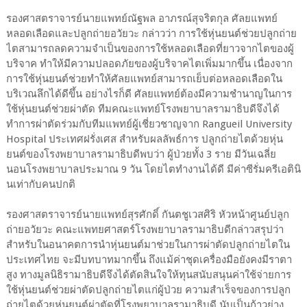
รองศาสตราจารย์นายแพทย์ณัฐพล อาภรณ์สุจริตกุล ศัลยแพทย์
หลอดเลือดและปลูกถ่ายอวัยวะ กล่าวว่า การใช้หุ่นยนต์ช่วยปลูกถ่าย
ไตสามารถลดความจำเป็นของการใช้หลอดเลือดที่ยาวจากไตของผู้
บริจาค ทำให้มีความปลอดภัยของผู้บริจาคไตเพิ่มมากขึ้น เนื่องจาก
การใช้หุ่นยนต์ช่วยทำให้ศัลยแพทย์สามารถเย็บต่อหลอดเลือดใน
บริเวณลึกได้ดีขึ้น อย่างไรก็ดี ศัลยแพทย์ต้องมีความชำนาญในการ
ใช้หุ่นยนต์ช่วยผ่าตัด ทีมคณะแพทย์โรงพยาบาลรามาธิบดีจึงได้
ทำการผ่าตัดร่วมกับทีมแพทย์ผู้เชี่ยวชาญจาก Rangueil University
Hospital ประเทศฝรั่งเศส สำหรับผลลัพธ์การ ปลูกถ่ายไตด้วยหุ่น
ยนต์ของโรงพยาบาลรามาธิบดีพบว่า ผู้ป่วยทั้ง 3 ราย มีวันเฉลี่ย
นอนโรงพยาบาลประมาณ 9 วัน โดยไตทำงานได้ดี มีค่าซีรั่มครีเอตินิ
นเท่ากับคนปกติ
รองศาสตราจารย์นายแพทย์สุรศักดิ์ กันตชูเวสศิริ หัวหน้าศูนย์ปลูก
ถ่ายอวัยวะ คณะแพทยศาสตร์โรงพยาบาลรามาธิบดีกล่าวสรุปว่า
สำหรับในอนาคตการนำหุ่นยนต์มาช่วยในการผ่าตัดปลูกถ่ายไตใน
ประเทศไทย จะมีบทบาทมากขึ้น ถึงแม้ค่าชุดเครื่องมือยังคงมีราตา
สูง ทางมูลนิธิรามาธิบดีจึงได้ตัดสินใจให้ทุนสนับสนุนค่าใช้จ่ายการ
ใช้หุ่นยนต์ช่วยผ่าตัดปลูกถ่ายไตแก่ผู้ป่วย ความสำเร็จของการปลูก
ถ่ายไตด้วยหุ่นยนต์ผ่าตัดที่โรงพยาบาลรามาธิบดี นับเป็นก้าวย่าง