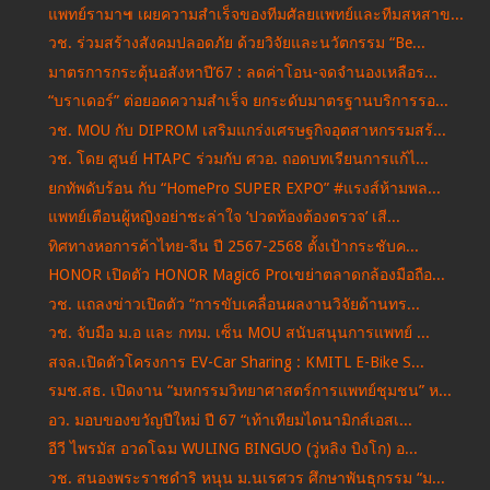
แพทย์รามา๚ เผยความสำเร็จของทีมศัลยแพทย์และทีมสหสาข...
วช. ร่วมสร้างสังคมปลอดภัย ด้วยวิจัยและนวัตกรรม “Be...
มาตรการกระตุ้นอสังหาปี’67 : ลดค่าโอน-จดจำนองเหลือร...
“บราเดอร์” ต่อยอดความสำเร็จ ยกระดับมาตรฐานบริการรอ...
วช. MOU กับ DIPROM เสริมแกร่งเศรษฐกิจอุตสาหกรรมสร้...
วช. โดย ศูนย์ HTAPC ร่วมกับ ศวอ. ถอดบทเรียนการแก้ไ...
ยกทัพดับร้อน กับ “HomePro SUPER EXPO” #แรงส์ห้ามพล...
แพทย์เตือนผู้หญิงอย่าชะล่าใจ ‘ปวดท้องต้องตรวจ’ เสี...
ทิศทางหอการค้าไทย-จีน ปี 2567-2568 ตั้งเป้ากระชับค...
HONOR เปิดตัว HONOR Magic6 Proเขย่าตลาดกล้องมือถือ...
วช. แถลงข่าวเปิดตัว “การขับเคลื่อนผลงานวิจัยด้านทร...
วช. จับมือ ม.อ และ กทม. เซ็น MOU สนับสนุนการแพทย์ ...
สจล.เปิดตัวโครงการ EV-Car Sharing : KMITL E-Bike S...
รมช.สธ. เปิดงาน “มหกรรมวิทยาศาสตร์การแพทย์ชุมชน” ห...
อว. มอบของขวัญปีใหม่ ปี 67 “เท้าเทียมไดนามิกส์เอสเ...
อีวี ไพรมัส อวดโฉม WULING BINGUO (วู่หลิง บิงโก) อ...
วช. สนองพระราชดำริ หนุน ม.นเรศวร ศึกษาพันธุกรรม “ม...