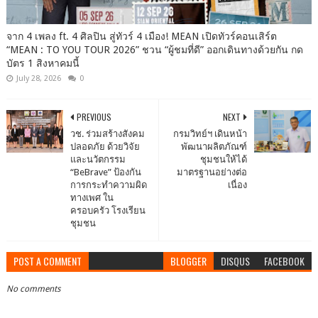
จาก 4 เพลง ft. 4 ศิลปิน สู่ทัวร์ 4 เมือง! MEAN เปิดทัวร์คอนเสิร์ต
“MEAN : TO YOU TOUR 2026” ชวน “ผู้ชมที่ดี” ออกเดินทางด้วยกัน กด
บัตร 1 สิงหาคมนี้
July 28, 2026
0
PREVIOUS
NEXT
วช. ร่วมสร้างสังคม
กรมวิทย์ฯ เดินหน้า
ปลอดภัย ด้วยวิจัย
พัฒนาผลิตภัณฑ์
และนวัตกรรม
ชุมชนให้ได้
“BeBrave” ป้องกัน
มาตรฐานอย่างต่อ
การกระทำความผิด
เนื่อง
ทางเพศ ใน
ครอบครัว โรงเรียน
ชุมชน
POST A COMMENT
BLOGGER
DISQUS
FACEBOOK
No comments