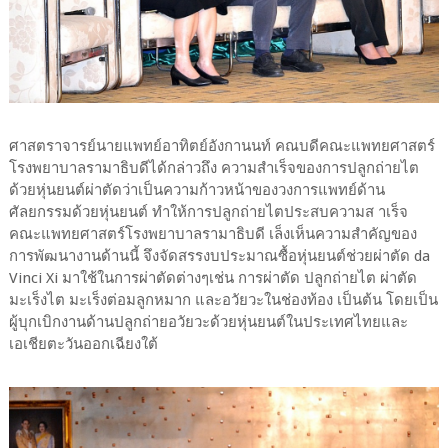
ศาสตราจารย์นายแพทย์อาทิตย์อังกานนท์ คณบดีคณะแพทยศาสตร์
โรงพยาบาลรามาธิบดีได้กล่าวถึง ความสำเร็จของการปลูกถ่ายไต
ด้วยหุ่นยนต์ผ่าตัดว่าเป็นความก้าวหน้าของวงการแพทย์ด้าน
ศัลยกรรมด้วยหุ่นยนต์ ทำให้การปลูกถ่ายไตประสบความส าเร็จ
คณะแพทยศาสตร์โรงพยาบาลรามาธิบดี เล็งเห็นความสำคัญของ
การพัฒนางานด้านนี้ จึงจัดสรรงบประมาณซื้อหุ่นยนต์ช่วยผ่าตัด da
Vinci Xi มาใช้ในการผ่าตัดต่างๆเช่น การผ่าตัด ปลูกถ่ายไต ผ่าตัด
มะเร็งไต มะเร็งต่อมลูกหมาก และอวัยวะในช่องท้อง เป็นต้น โดยเป็น
ผู้บุกเบิกงานด้านปลูกถ่ายอวัยวะด้วยหุ่นยนต์ในประเทศไทยและ
เอเชียตะวันออกเฉียงใต้