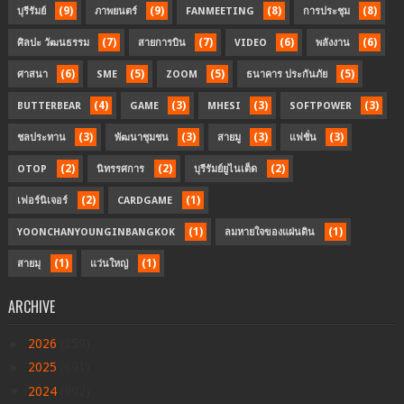
(9)
(9)
(8)
(8)
บุรีรัมย์
ภาพยนตร์
FANMEETING
การประชุม
(7)
(7)
(6)
(6)
ศิลปะ วัฒนธรรม
สายการบิน
VIDEO
พลังงาน
(6)
(5)
(5)
(5)
ศาสนา
SME
ZOOM
ธนาคาร ประกันภัย
(4)
(3)
(3)
(3)
BUTTERBEAR
GAME
MHESI
SOFTPOWER
(3)
(3)
(3)
(3)
ชลประทาน
พัฒนาชุมชน
สายมู
แฟชั่น
(2)
(2)
(2)
OTOP
นิทรรศการ
บุรีรัมย์ยูไนเต็ด
(2)
(1)
เฟอร์นิเจอร์
CARDGAME
(1)
(1)
YOONCHANYOUNGINBANGKOK
ลมหายใจของแผ่นดิน
(1)
(1)
สายมุ
แว่นใหญ่
ARCHIVE
►
2026
(259)
►
2025
(691)
▼
2024
(992)