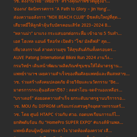
วช. ดึงงานวิจัย “ไทยอารี” สร้างคุณภาพชีวิตผู้สูงอา...
‘ฮ่องกง’ จัดนิทรรศการ "A Path to Glory – Jin Yong’...
ส่องความอลังการ “NOX BEACH CLUB” บีชคลับใหญ่ที่สุด...
เสียวหมี่ให้ลูกค้าลุ้นรับบัตรคอนเสิร์ต 2023–2024 B...
“หลานม่า” มาแรง กระแสบอกต่อกระหึ่ม เข้าฉาย 5 วันทำ...
เอส โฮเทล แอนด์ รีสอร์ท เปิดตัว “โซ/ มัลดีฟส์” สุด...
เที่ยวสงกรานต์ สาดความสุข ให้สุขสันต์กันทั้งครอบคร...
ALiVE Patong International Bikini Run 2024 งานวิ่ง...
กรมวิทย์ฯ เดินหน้าพัฒนาผลิตภัณฑ์ชุมชนให้ได้มาตรฐาน...
แพทย์รามา๚ เผยความสำเร็จของทีมศัลยแพทย์และทีมสหสาข...
วช. ร่วมสร้างสังคมปลอดภัย ด้วยวิจัยและนวัตกรรม “Be...
มาตรการกระตุ้นอสังหาปี’67 : ลดค่าโอน-จดจำนองเหลือร...
“บราเดอร์” ต่อยอดความสำเร็จ ยกระดับมาตรฐานบริการรอ...
วช. MOU กับ DIPROM เสริมแกร่งเศรษฐกิจอุตสาหกรรมสร้...
วช. โดย ศูนย์ HTAPC ร่วมกับ ศวอ. ถอดบทเรียนการแก้ไ...
ยกทัพดับร้อน กับ “HomePro SUPER EXPO” #แรงส์ห้ามพล...
แพทย์เตือนผู้หญิงอย่าชะล่าใจ ‘ปวดท้องต้องตรวจ’ เสี...