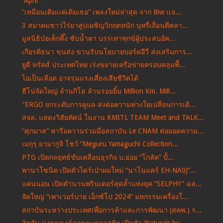
▼
April
(67)
“เหมือนเดิมเเค่เติมเธอ” เพลงใหม่ล่าสุด จาก Biw เเจ...
3 สมาคมชาวไร่ยาสูบเผชิญวิกฤตหนัก บุหรี่เถื่อนตีตลา...
มูลนิธิป่อเต็กตึ๊ง ซับน้ำตา บรรเทาทุกข์ผู้ประสบอัค...
เกียรติธนา ขนส่ง ขานรับนโยบายบอร์ดอีวี ส่งเสริมการ...
ยูดี ทรัคส์ ประเทศไทย เร่งขยายเครือข่ายครอบคลุมพื้...
ไอเป็นเลือด อาจรุนแรงเสี่ยงเสียชีวิตได้
ฮีโน่จัดใหญ่ ล้านกิโล ล้านรอยยิ้ม Million Km. Mill...
"ERGO ยกระดับการดูแล ส่งต่อความห่วงใยเปลี่ยนการเดิ...
สจล. แสดงวิสัยทัศน์ ในงาน KMITL TEAM Meet and TALK...
“ศุภมาส“ หารือความร่วมมือสถาบัน Le CNAM ต่อยอดความ...
เมกุรุ ยามากูจิ โชว์ “Meguru Yamagุuchi Collection...
PTG เปิดกลยุทธ์ขับเคลื่อนธุรกิจ บ.ย่อย “โกลัค” ปั้...
พานาโซนิค เปิดตัวไดร์เป่าผมใหม่ “นาโนแคร์ EH-NA0J”...
แคนนอน เปิดตำนานพรินเตอร์สุดล้ำแห่งยุค “SELPHY” ฉล...
จัดใหญ่ “เพาเวอร์บาย เอ็กซ์โป 2024” มหกรรมเครื่องใ...
สถาบันระหว่างประเทศเพื่อการค้าและการพัฒนา (สคพ.) ร...