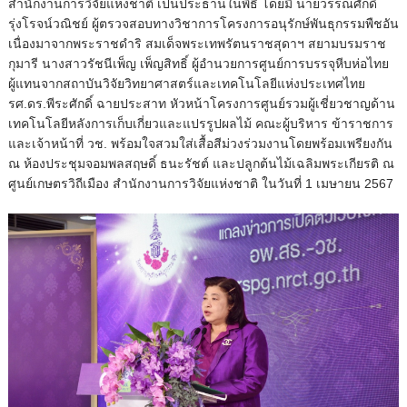
สำนักงานการวิจัยแห่งชาติ เป็นประธานในพิธี โดยมี นายวรรณศักดิ์
รุ่งโรจน์วณิชย์ ผู้ตรวจสอบทางวิชาการโครงการอนุรักษ์พันธุกรรมพืชอัน
เนื่องมาจากพระราชดำริ สมเด็จพระเทพรัตนราชสุดาฯ สยามบรมราช
กุมารี นางสาวรัชนีเพ็ญ เพ็ญสิทธิ์ ผู้อำนวยการศูนย์การบรรจุหีบห่อไทย
ผู้แทนจากสถาบันวิจัยวิทยาศาสตร์และเทคโนโลยีแห่งประเทศไทย
รศ.ดร.พีระศักดิ์ ฉายประสาท หัวหน้าโครงการศูนย์รวมผู้เชี่ยวชาญด้าน
เทคโนโลยีหลังการเก็บเกี่ยวและแปรรูปผลไม้ คณะผู้บริหาร ข้าราชการ
และเจ้าหน้าที่ วช. พร้อมใจสวมใส่เสื้อสีม่วงร่วมงานโดยพร้อมเพรียงกัน
ณ ห้องประชุมจอมพลสฤษดิ์ ธนะรัชต์ และปลูกต้นไม้เฉลิมพระเกียรติ ณ
ศูนย์เกษตรวิถีเมือง สำนักงานการวิจัยแห่งชาติ ในวันที่ 1 เมษายน 2567