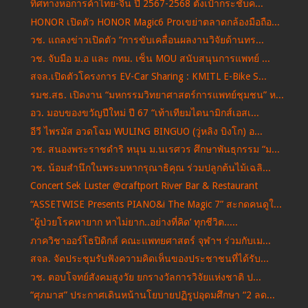
ทิศทางหอการค้าไทย-จีน ปี 2567-2568 ตั้งเป้ากระชับค...
HONOR เปิดตัว HONOR Magic6 Proเขย่าตลาดกล้องมือถือ...
วช. แถลงข่าวเปิดตัว “การขับเคลื่อนผลงานวิจัยด้านทร...
วช. จับมือ ม.อ และ กทม. เซ็น MOU สนับสนุนการแพทย์ ...
สจล.เปิดตัวโครงการ EV-Car Sharing : KMITL E-Bike S...
รมช.สธ. เปิดงาน “มหกรรมวิทยาศาสตร์การแพทย์ชุมชน” ห...
อว. มอบของขวัญปีใหม่ ปี 67 “เท้าเทียมไดนามิกส์เอสเ...
อีวี ไพรมัส อวดโฉม WULING BINGUO (วู่หลิง บิงโก) อ...
วช. สนองพระราชดำริ หนุน ม.นเรศวร ศึกษาพันธุกรรม “ม...
วช. น้อมสำนึกในพระมหากรุณาธิคุณ ร่วมปลูกต้นไม้เฉลิ...
Concert Sek Luster @craftport River Bar & Restaurant
“ASSETWISE Presents PIANO&i The Magic 7” สะกดคนดูใ...
"ผู้ป่วยโรคหายาก หาไม่ยาก..อย่างที่คิด’ ทุกชีวิต.....
ภาควิชาออร์โธปิดิกส์ คณะแพทยศาสตร์ จุฬาฯ ร่วมกับเม...
สจล. จัดประชุมรับฟังความคิดเห็นของประชาชนที่ได้รับ...
วช. ตอบโจทย์สังคมสูงวัย ยกรางวัลการวิจัยแห่งชาติ ป...
“ศุภมาส” ประกาศเดินหน้านโยบายปฏิรูปอุดมศึกษา “2 ลด...