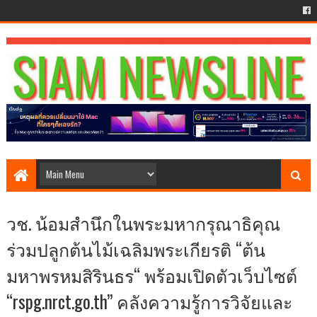
วช. น้อมสำนึกในพระมหากรุณาธิคุณ
ร่วมปลูกต้นไม้เฉลิมพระเกียรติ “ต้น
มหาพรหมสิรินธร“ พร้อมเปิดตัวเว็บไซต์
“rspg.nrct.go.th” คลังความรู้การวิจัยและ