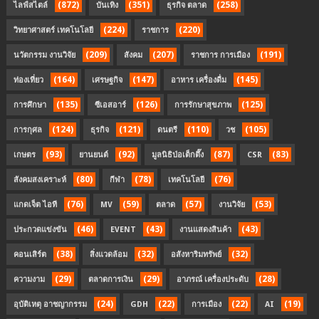
(872)
(351)
(258)
ไลฟ์สไตล์
บันเทิง
ธุรกิจ ตลาด
(224)
(220)
วิทยาศาสตร์ เทคโนโลยี
ราชการ
(209)
(207)
(191)
นวัตกรรม งานวิจัย
สังคม
ราชการ การเมือง
(164)
(147)
(145)
ท่องเที่ยว
เศรษฐกิจ
อาหาร เครื่องดื่ม
(135)
(126)
(125)
การศึกษา
ซีเอสอาร์
การรักษาสุขภาพ
(124)
(121)
(110)
(105)
การกุศล
ธุรกิจ
ดนตรี
วช
(93)
(92)
(87)
(83)
เกษตร
ยานยนต์
มูลนิธิป่อเต็กตึ๊ง
CSR
(80)
(78)
(76)
สังคมสงเคราะห์
กีฬา
เทคโนโลยี
(76)
(59)
(57)
(53)
แกดเจ็ต ไอที
MV
ตลาด
งานวิจัย
(46)
(43)
(43)
ประกวดแข่งขัน
EVENT
งานแสดงสินค้า
(38)
(32)
(32)
คอนเสิร์ต
สิ่งแวดล้อม
อสังหาริมทรัพย์
(29)
(29)
(28)
ความงาม
ตลาดการเงิน
อาภรณ์ เครื่องประดับ
(24)
(22)
(22)
(19)
อุบัติเหตุ อาชญากรรม
GDH
การเมือง
AI