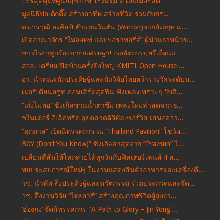
โปรสุดคุ้มที่ศูนย์สุขภาพ โรงแรม ดิ เอมเมอรัลด์
มูลนิธิป่อเต็กตึ๊ง สร้างอาชีพ สร้างชีวิต ร่วมกับกร...
ดร.วรวุฒิ คงศิลป์ ตัวแทนวินตัน (Winton)จากอังกฤษ แ...
เปิดอาณาจักร “ไมลอทท์ แลบบอราทอรีส์” ผู้นำแถวหน้าข...
ชาวไร่ยาสูบร้องนายกเศรษฐา! เร่งจัดการบุหรี่เถื่อนแ...
สจล. เตรียมเปิดบ้านครั้งยิ่งใหญ่ KMITL Open House ...
อว. นำคณะนักประดิษฐ์และนักวิจัยไทยคว้ารางวัลระดับน...
เมอริเดียนครูซ คอนเสิร์ตสุดฟิน ฟังเพลงเพราะๆ กับศิ...
“เก่งไม่พอ” ซิงเกิลชวนน้ำตาซึม เพลงใหม่ล่าสุดจาก s...
ชไนเดอร์ อิเล็คทริค ลุยตลาดดิจิทัลเซอร์วิส เสนอควา...
“ศุภมาส” เปิดนิทรรศการ ณ “Thailand Pavilion” โชว์ผ...
BOY (Don’t You Know)” ซิงเกิลล่าสุดจาก “Praesun” ไ...
เปลี่ยนสีสันให้โลกสวยได้ทุกวันกับฟิลเตอร์เลนส์ 4 ส...
พบประสบการณ์ใหม่ๆ ในงานแสดงสินค้าอาหารและเครื่องดื...
วช. นำทัพ สิ่งประดิษฐ์และนวัตกรรม ร่วมประกวดและจัด...
วช. ดึงงานวิจัย “ไทยอารี” สร้างคุณภาพชีวิตผู้สูงอา...
‘ฮ่องกง’ จัดนิทรรศการ "A Path to Glory – Jin Yong’...