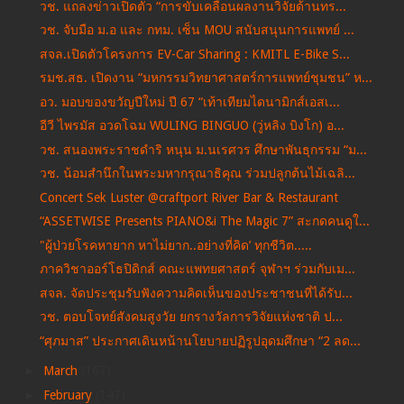
วช. แถลงข่าวเปิดตัว “การขับเคลื่อนผลงานวิจัยด้านทร...
วช. จับมือ ม.อ และ กทม. เซ็น MOU สนับสนุนการแพทย์ ...
สจล.เปิดตัวโครงการ EV-Car Sharing : KMITL E-Bike S...
รมช.สธ. เปิดงาน “มหกรรมวิทยาศาสตร์การแพทย์ชุมชน” ห...
อว. มอบของขวัญปีใหม่ ปี 67 “เท้าเทียมไดนามิกส์เอสเ...
อีวี ไพรมัส อวดโฉม WULING BINGUO (วู่หลิง บิงโก) อ...
วช. สนองพระราชดำริ หนุน ม.นเรศวร ศึกษาพันธุกรรม “ม...
วช. น้อมสำนึกในพระมหากรุณาธิคุณ ร่วมปลูกต้นไม้เฉลิ...
Concert Sek Luster @craftport River Bar & Restaurant
“ASSETWISE Presents PIANO&i The Magic 7” สะกดคนดูใ...
"ผู้ป่วยโรคหายาก หาไม่ยาก..อย่างที่คิด’ ทุกชีวิต.....
ภาควิชาออร์โธปิดิกส์ คณะแพทยศาสตร์ จุฬาฯ ร่วมกับเม...
สจล. จัดประชุมรับฟังความคิดเห็นของประชาชนที่ได้รับ...
วช. ตอบโจทย์สังคมสูงวัย ยกรางวัลการวิจัยแห่งชาติ ป...
“ศุภมาส” ประกาศเดินหน้านโยบายปฏิรูปอุดมศึกษา “2 ลด...
►
March
(167)
►
February
(147)