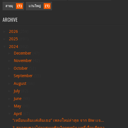
(1)
(1)
สายมุ
แว่นใหญ่
ARCHIVE
►
2026
(259)
►
2025
(691)
▼
2024
(992)
►
December
(47)
►
November
(42)
►
October
(53)
►
September
(55)
►
August
(66)
►
July
(82)
►
June
(98)
►
May
(99)
▼
April
(67)
“เหมือนเดิมเเค่เติมเธอ” เพลงใหม่ล่าสุด จาก Biw เเจ...
3 สมาคมชาวไร่ยาสูบเผชิญวิกฤตหนัก บุหรี่เถื่อนตีตลา...