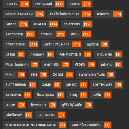
(18)
(17)
(17)
LOVEIS
งานประเพณี
สุขภาพ
(16)
(16)
(15)
พลังงาน สิ่งแวดล้อม
เทคโนโลยีการเกษตร
นวัตกรรม
(15)
(14)
(12)
เทศกาล
HEALTH
กระทรวงอว
(12)
(11)
(11)
อุตสาหกรรม
การลงทุน
ศิลปะ
(11)
(11)
(9)
สวัสดิการสังคม
แฟชั่น เวทีประกวด
กฎหมาย
(9)
(9)
(8)
(8)
บุรีรัมย์
ภาพยนตร์
FANMEETING
การประชุม
(7)
(7)
(6)
(6)
ศิลปะ วัฒนธรรม
สายการบิน
VIDEO
พลังงาน
(6)
(5)
(5)
(5)
ศาสนา
SME
ZOOM
ธนาคาร ประกันภัย
(4)
(3)
(3)
(3)
BUTTERBEAR
GAME
MHESI
SOFTPOWER
(3)
(3)
(3)
(3)
ชลประทาน
พัฒนาชุมชน
สายมู
แฟชั่น
(2)
(2)
(2)
OTOP
นิทรรศการ
บุรีรัมย์ยูไนเต็ด
(2)
(1)
เฟอร์นิเจอร์
CARDGAME
(1)
(1)
YOONCHANYOUNGINBANGKOK
ลมหายใจของแผ่นดิน