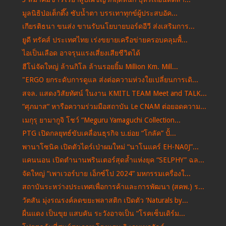
มูลนิธิป่อเต็กตึ๊ง ซับน้ำตา บรรเทาทุกข์ผู้ประสบอัค...
เกียรติธนา ขนส่ง ขานรับนโยบายบอร์ดอีวี ส่งเสริมการ...
ยูดี ทรัคส์ ประเทศไทย เร่งขยายเครือข่ายครอบคลุมพื้...
ไอเป็นเลือด อาจรุนแรงเสี่ยงเสียชีวิตได้
ฮีโน่จัดใหญ่ ล้านกิโล ล้านรอยยิ้ม Million Km. Mill...
"ERGO ยกระดับการดูแล ส่งต่อความห่วงใยเปลี่ยนการเดิ...
สจล. แสดงวิสัยทัศน์ ในงาน KMITL TEAM Meet and TALK...
“ศุภมาส“ หารือความร่วมมือสถาบัน Le CNAM ต่อยอดความ...
เมกุรุ ยามากูจิ โชว์ “Meguru Yamagุuchi Collection...
PTG เปิดกลยุทธ์ขับเคลื่อนธุรกิจ บ.ย่อย “โกลัค” ปั้...
พานาโซนิค เปิดตัวไดร์เป่าผมใหม่ “นาโนแคร์ EH-NA0J”...
แคนนอน เปิดตำนานพรินเตอร์สุดล้ำแห่งยุค “SELPHY” ฉล...
จัดใหญ่ “เพาเวอร์บาย เอ็กซ์โป 2024” มหกรรมเครื่องใ...
สถาบันระหว่างประเทศเพื่อการค้าและการพัฒนา (สคพ.) ร...
วัตสัน มุ่งรณรงค์ลดขยะพลาสติก เปิดตัว ‘Naturals by...
ผื่นแดง เป็นขุย แสบคัน ระวังอาจเป็น “โรคเซ็บเดิร์ม...