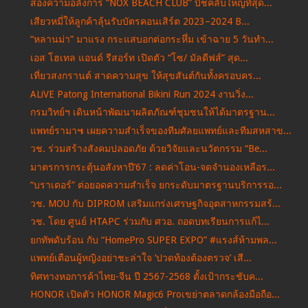
ส่องความอลังการ “NOX BEACH CLUB” บีชคลับใหญ่ที่สุด...
เสียวหมี่ให้ลูกค้าลุ้นรับบัตรคอนเสิร์ต 2023–2024 B...
“หลานม่า” มาแรง กระแสบอกต่อกระหึ่ม เข้าฉาย 5 วันทำ...
เอส โฮเทล แอนด์ รีสอร์ท เปิดตัว “โซ/ มัลดีฟส์” สุด...
เที่ยวสงกรานต์ สาดความสุข ให้สุขสันต์กันทั้งครอบคร...
ALiVE Patong International Bikini Run 2024 งานวิ่ง...
กรมวิทย์ฯ เดินหน้าพัฒนาผลิตภัณฑ์ชุมชนให้ได้มาตรฐาน...
แพทย์รามา๚ เผยความสำเร็จของทีมศัลยแพทย์และทีมสหสาข...
วช. ร่วมสร้างสังคมปลอดภัย ด้วยวิจัยและนวัตกรรม “Be...
มาตรการกระตุ้นอสังหาปี’67 : ลดค่าโอน-จดจำนองเหลือร...
“บราเดอร์” ต่อยอดความสำเร็จ ยกระดับมาตรฐานบริการรอ...
วช. MOU กับ DIPROM เสริมแกร่งเศรษฐกิจอุตสาหกรรมสร้...
วช. โดย ศูนย์ HTAPC ร่วมกับ ศวอ. ถอดบทเรียนการแก้ไ...
ยกทัพดับร้อน กับ “HomePro SUPER EXPO” #แรงส์ห้ามพล...
แพทย์เตือนผู้หญิงอย่าชะล่าใจ ‘ปวดท้องต้องตรวจ’ เสี...
ทิศทางหอการค้าไทย-จีน ปี 2567-2568 ตั้งเป้ากระชับค...
HONOR เปิดตัว HONOR Magic6 Proเขย่าตลาดกล้องมือถือ...