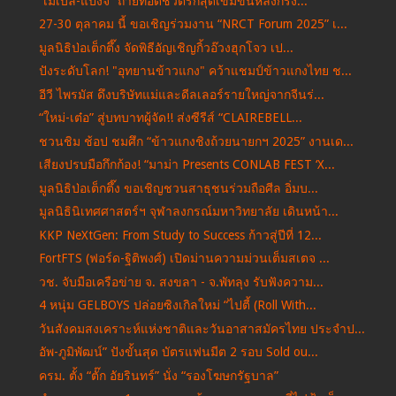
“เมเบิ้ล-แป้งจี่” ถ่ายทอดชีวิตรักสุดเข้มข้นหลังกรง...
27-30 ตุลาคม นี้ ขอเชิญร่วมงาน “NRCT Forum 2025” เ...
มูลนิธิป่อเต็กตึ๊ง จัดพิธีอัญเชิญกิ้วอ๊วงฮุกโจว เป...
ปังระดับโลก! "อุทยานข้าวแกง" คว้าแชมป์ข้าวแกงไทย ช...
อีวี ไพรมัส ดึงบริษัทแม่และดีลเลอร์รายใหญ่จากจีนร่...
“ใหม่-เต๋อ” สู่บทบาทผู้จัด!! ส่งซีรีส์ “CLAIREBELL...
ชวนชิม ช้อป ชมศึก “ข้าวแกงชิงถ้วยนายกฯ 2025” งานเด...
เสียงปรบมือกึกก้อง! “มาม่า Presents CONLAB FEST ‘X...
มูลนิธิป่อเต็กตึ๊ง ขอเชิญชวนสาธุชนร่วมถือศีล อิ่มบ...
มูลนิธินิเทศศาสตร์ฯ จุฬาลงกรณ์มหาวิทยาลัย เดินหน้า...
KKP NeXtGen: From Study to Success ก้าวสู่ปีที่ 12...
FortFTS (ฟอร์ด-ฐิติพงศ์) เปิดม่านความม่วนเต็มสเตจ ...
วช. จับมือเครือข่าย จ. สงขลา - จ.พัทลุง รับฟังความ...
4 หนุ่ม GELBOYS ปล่อยซิงเกิลใหม่ “ไปตี้ (Roll With...
วันสังคมสงเคราะห์แห่งชาติและวันอาสาสมัครไทย ประจำป...
อัพ-ภูมิพัฒน์” ปังขั้นสุด บัตรแฟนมีต 2 รอบ Sold ou...
ครม. ตั้ง “ตั๊ก อัยรินทร์” นั่ง “รองโฆษกรัฐบาล”