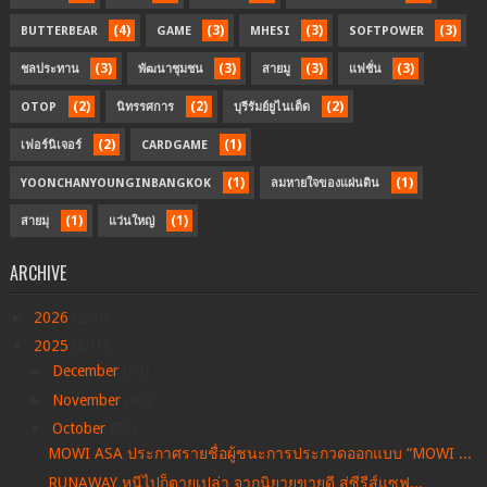
(4)
(3)
(3)
(3)
BUTTERBEAR
GAME
MHESI
SOFTPOWER
(3)
(3)
(3)
(3)
ชลประทาน
พัฒนาชุมชน
สายมู
แฟชั่น
(2)
(2)
(2)
OTOP
นิทรรศการ
บุรีรัมย์ยูไนเต็ด
(2)
(1)
เฟอร์นิเจอร์
CARDGAME
(1)
(1)
YOONCHANYOUNGINBANGKOK
ลมหายใจของแผ่นดิน
(1)
(1)
สายมุ
แว่นใหญ่
ARCHIVE
►
2026
(259)
▼
2025
(691)
►
December
(60)
►
November
(80)
▼
October
(73)
MOWI ASA ประกาศรายชื่อผู้ชนะการประกวดออกแบบ “MOWI ...
RUNAWAY หนีไปก็ตายเปล่า จากนิยายขายดี สู่ซีรีส์แซฟ...