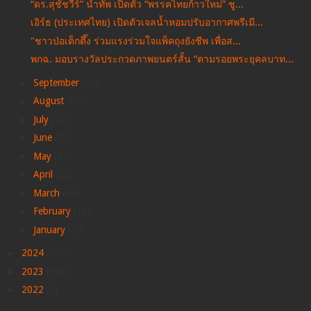
“ดร.สุชัชวีร์” นำทัพ เปิดตัว “พรรคไทยก้าวใหม่” ชู...
เอิร์ธ (ประเทศไทย) เปิดตัวเจลน้ำหอมปรับอากาศพรีเมี...
"ชาวป่อเต็กตึ๊ง ร่วมแรงร่วมใจแพ็คถุงยังชีพ เพื่อส...
พกฉ. มอบรางวัลประกวดภาพยนตร์สั้น “ตามรอยพระยุคลบาท...
►
September
(71)
►
August
(63)
►
July
(72)
►
June
(73)
►
May
(51)
►
April
(25)
►
March
(66)
►
February
(38)
►
January
(19)
►
2024
(992)
►
2023
(598)
►
2022
(6)