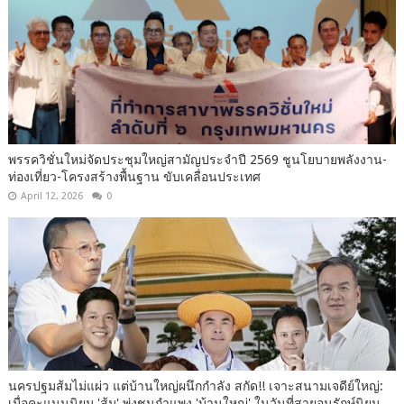
พรรควิชั่นใหม่จัดประชุมใหญ่สามัญประจำปี 2569 ชูนโยบายพลังงาน-
ท่องเที่ยว-โครงสร้างพื้นฐาน ขับเคลื่อนประเทศ
April 12, 2026
0
นครปฐมส้มไม่แผ่ว แต่บ้านใหญ่ผนึกกำลัง สกัด!! เจาะสนามเจดีย์ใหญ่:
เมื่อคะแนนนิยม 'ส้ม' พุ่งชนกำแพง 'บ้านใหญ่' ในวันที่สายอนุรักษ์นิยม