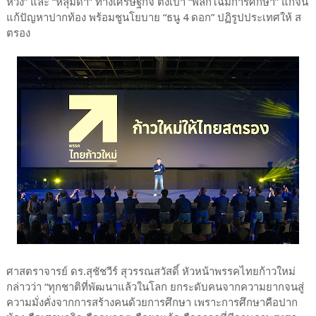
หวัง” และ “หลุมดำ” ทางเศรษฐกิจ ตั้งเป้า “พลิกโฉมการศึกษา” แก้จน
แก้ปัญหาปากท้อง พร้อมชูนโยบาย “ธนู 4 ดอก” ปฏิรูปประเทศให้ ส
ตรอง
ศาสตราจารย์ ดร.สุชัชวีร์ สุวรรณสวัสดิ์ หัวหน้าพรรคไทยก้าวใหม่
กล่าวว่า “ทุกชาติที่พัฒนาแล้วในโลก ยกระดับคนจากความยากจนสู่
ความมั่งคั่งจากการสร้างคนด้วยการศึกษา เพราะการศึกษาคือปาก