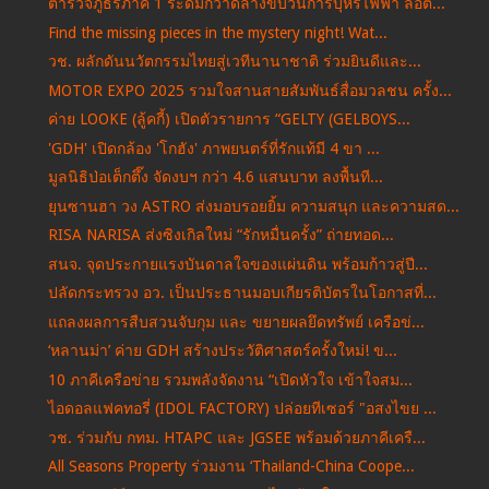
ตำรวจภูธรภาค 1 ระดมกวาดล้างขบวนการบุหรี่ไฟฟ้า ล็อต...
Find the missing pieces in the mystery night! Wat...
วช. ผลักดันนวัตกรรมไทยสู่เวทีนานาชาติ ร่วมยินดีและ...
MOTOR EXPO 2025 รวมใจสานสายสัมพันธ์สื่อมวลชน ครั้ง...
ค่าย LOOKE (ลู้คกี้) เปิดตัวรายการ “GELTY (GELBOYS...
'GDH' เปิดกล้อง 'โกฮัง' ภาพยนตร์ที่รักแท้มี 4 ขา ...
มูลนิธิป่อเต็กตึ๊ง จัดงบฯ กว่า 4.6 แสนบาท ลงพื้นที...
ยุนซานฮา วง ASTRO ส่งมอบรอยยิ้ม ความสนุก และความสด...
RISA NARISA ส่งซิงเกิลใหม่ “รักหมื่นครั้ง” ถ่ายทอด...
สนจ. จุดประกายแรงบันดาลใจของแผ่นดิน พร้อมก้าวสู่ปี...
ปลัดกระทรวง อว. เป็นประธานมอบเกียรติบัตรในโอกาสที่...
แถลงผลการสืบสวนจับกุม และ ขยายผลยึดทรัพย์ เครือข่...
‘หลานม่า’ ค่าย GDH สร้างประวัติศาสตร์ครั้งใหม่! ข...
10 ภาคีเครือข่าย รวมพลังจัดงาน “เปิดหัวใจ เข้าใจสม...
ไอดอลแฟคทอรี่ (IDOL FACTORY) ปล่อยทีเซอร์ "อสงไขย ...
วช. ร่วมกับ กทม. HTAPC และ JGSEE พร้อมด้วยภาคีเครื...
All Seasons Property ร่วมงาน ‘Thailand-China Coope...