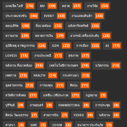
(76)
(59)
(57)
(53)
แกดเจ็ต ไอที
MV
ตลาด
งานวิจัย
(46)
(43)
(43)
ประกวดแข่งขัน
EVENT
งานแสดงสินค้า
(38)
(32)
(32)
คอนเสิร์ต
สิ่งแวดล้อม
อสังหาริมทรัพย์
(29)
(29)
(28)
ความงาม
ตลาดการเงิน
อาภรณ์ เครื่องประดับ
(24)
(22)
(22)
(19)
อุบัติเหตุ อาชญากรรม
GDH
การเมือง
AI
(18)
(17)
(17)
LOVEIS
งานประเพณี
สุขภาพ
(16)
(16)
(15)
พลังงาน สิ่งแวดล้อม
เทคโนโลยีการเกษตร
นวัตกรรม
(15)
(14)
(12)
เทศกาล
HEALTH
กระทรวงอว
(12)
(11)
(11)
อุตสาหกรรม
การลงทุน
ศิลปะ
(11)
(11)
(9)
สวัสดิการสังคม
แฟชั่น เวทีประกวด
กฎหมาย
(9)
(9)
(8)
(8)
บุรีรัมย์
ภาพยนตร์
FANMEETING
การประชุม
(7)
(7)
(6)
(6)
ศิลปะ วัฒนธรรม
สายการบิน
VIDEO
พลังงาน
(6)
(5)
(5)
(5)
ศาสนา
SME
ZOOM
ธนาคาร ประกันภัย