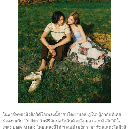
ในพาร์ทของมิวสิกวิดีโอเพลงนี้กำกับโดย “บอส-กูโน” ผู้กำกับที่เคย
ร่วมงานกับ “Billkin” ในซีรีส์แปลรักฉันด้วยใจเธอ และ มิวสิกวิดีโอ
เพลง Daily Magic โดยเพลงนี้ได้ “เจนเย่ เมธิกา” มาร่วมแสดงในมิวสิ