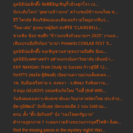
มูลนิธิป่อเต็กตึ๊ง จัดพิธีอัญเชิญกิ้วอ๊วงฮุกโจว เป...
ปังระดับโลก! "อุทยานข้าวแกง" คว้าแชมป์ข้าวแกงไทย ช...
อีวี ไพรมัส ดึงบริษัทแม่และดีลเลอร์รายใหญ่จากจีนร่...
“ใหม่-เต๋อ” สู่บทบาทผู้จัด!! ส่งซีรีส์ “CLAIREBELL...
ชวนชิม ช้อป ชมศึก “ข้าวแกงชิงถ้วยนายกฯ 2025” งานเด...
เสียงปรบมือกึกก้อง! “มาม่า Presents CONLAB FEST ‘X...
มูลนิธิป่อเต็กตึ๊ง ขอเชิญชวนสาธุชนร่วมถือศีล อิ่มบ...
มูลนิธินิเทศศาสตร์ฯ จุฬาลงกรณ์มหาวิทยาลัย เดินหน้า...
KKP NeXtGen: From Study to Success ก้าวสู่ปีที่ 12...
FortFTS (ฟอร์ด-ฐิติพงศ์) เปิดม่านความม่วนเต็มสเตจ ...
วช. จับมือเครือข่าย จ. สงขลา - จ.พัทลุง รับฟังความ...
4 หนุ่ม GELBOYS ปล่อยซิงเกิลใหม่ “ไปตี้ (Roll With...
วันสังคมสงเคราะห์แห่งชาติและวันอาสาสมัครไทย ประจำป...
อัพ-ภูมิพัฒน์” ปังขั้นสุด บัตรแฟนมีต 2 รอบ Sold ou...
ครม. ตั้ง “ตั๊ก อัยรินทร์” นั่ง “รองโฆษกรัฐบาล”
ตำรวจภูธรภาค 1 ระดมกวาดล้างขบวนการบุหรี่ไฟฟ้า ล็อต...
Find the missing pieces in the mystery night! Wat...