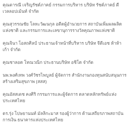
คุณดารณี เจริญรัชต์ภาคย์ ​กรรมการบริหาร บริษัท รัชต์ภาคย์ ดี
เวลลอปเม้นท์ จำกัด
คุณสุวรรณชัย โลหะวัฒนกุล อดีตผู้อำนวยการ สถาบันเพิ่มผลผลิต
แห่งชาติ และกรรมการและเลขานุการรางวัลคุณภาพแห่งชาติ
คุณจินา โอสถศิลป์ ประธานเจ้าหน้าที่บริหาร บริษัท จีดีเอช ห้าห้า
เก้า จำกัด
คุณชาลอต โทณวณิก ​ประธานบริษัท อชิโต จำกัด
นพ.พงศ์เทพ วงศ์วัชรไพบูลย์ ผู้จัดการ สำนักงานกองทุนสนับสนุนการ
สร้างเสริมสุขภาพ (สสส)
คุณอัสสเดช คงศิริ ​กรรมการและผู้จัดการ ตลาดหลักทรัพย์แห่ง
ประเทศไทย
ดร.รุ่ง โปษยานนท์ มัลลิกะมาส ​รองผู้ว่าการ ด้านเสถียรภาพสถาบัน
การเงิน ธนาคารแห่งประเทศไทย