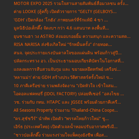
MOTOR EXPO 2025 รวมใจสานสายสัมพันธ์สื่อมวลชน ครั้ง...
ค่าย LOOKE (ลู้คกี้) เปิดตัวรายการ “GELTY (GELBOYS...
'GDH' เปิดกล้อง 'โกฮัง' ภาพยนตร์ที่รักแท้มี 4 ขา ...
มูลนิธิป่อเต็กตึ๊ง จัดงบฯ กว่า 4.6 แสนบาท ลงพื้นที...
ยุนซานฮา วง ASTRO ส่งมอบรอยยิ้ม ความสนุก และความสด...
RISA NARISA ส่งซิงเกิลใหม่ “รักหมื่นครั้ง” ถ่ายทอด...
สนจ. จุดประกายแรงบันดาลใจของแผ่นดิน พร้อมก้าวสู่ปี...
ปลัดกระทรวง อว. เป็นประธานมอบเกียรติบัตรในโอกาสที่...
แถลงผลการสืบสวนจับกุม และ ขยายผลยึดทรัพย์ เครือข่...
‘หลานม่า’ ค่าย GDH สร้างประวัติศาสตร์ครั้งใหม่! ข...
10 ภาคีเครือข่าย รวมพลังจัดงาน “เปิดหัวใจ เข้าใจสม...
ไอดอลแฟคทอรี่ (IDOL FACTORY) ปล่อยทีเซอร์ "อสงไขย ...
วช. ร่วมกับ กทม. HTAPC และ JGSEE พร้อมด้วยภาคีเครื...
All Seasons Property ร่วมงาน ‘Thailand-China Coope...
“ดร.สุชัชวีร์” นำทัพ เปิดตัว “พรรคไทยก้าวใหม่” ชู...
เอิร์ธ (ประเทศไทย) เปิดตัวเจลน้ำหอมปรับอากาศพรีเมี...
"ชาวป่อเต็กตึ๊ง ร่วมแรงร่วมใจแพ็คถุงยังชีพ เพื่อส...