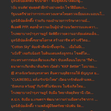
มูลนิธิป่อเต็กตึ๊ง ซับน้ำตา - ฟื้นฟูหลังน้ำลดแก่ผู...
‘เบ้บ ธนทัต’ ทุ่มสุดตัวฝึกรำอย่างหนัก โชว์ฝีมือสะก...
รัฐมนตรีช่วยว่าการกระทรวงมหาดไทยตรวจเยี่ยมและมอบนโ...
มูลนิธิป่อเต็กตึ๊ง ร่วมกับ กองอำนวยการรักษาความมั่...
พีเอฟพี PFP. ตอกย้ำความเป็นผู้นำด้านนวัตกรรมและควา...
โรงพยาบาลบำรุงราษฎร์ จัดพิธีถวายความอาลัยแด่สมเด็จ...
มูลนิธิป่อเต็กตึ๊งขยายโอกาส สร้างอาชีพ สร้างชีวิตอ...
“Cotton Sky” ท้องฟ้าที่หนักขึ้นทุกวัน… เมื่อไม่มีเ...
“แป้งจี่” เจอรับน้อง!! ในดินแดนหลังลูกกรง โชคดีได...
กระทรวงการท่องเที่ยวและกีฬา ขับเคลื่อนนโยบาย “กีฬา...
ธนาคารเกียรตินาคินภัทร เปิดตัว “KKP Better” โมบายแ...
📰 ศาลจังหวัดสมุทรสาคร คืนความยุติธรรมให้ ธัญญรส ย...
"CLAIREBELL คลั่ง/รัก/นักโทษ” เปิดฉากรักต้องห้ามหล...
“ยังคงรอ หวังอยู่” กับรักที่ไม่ชัดเจน ในซิงเกิลใหม...
โรงพยาบาลบำรุงราษฎร์ จับมือ วิทยาลัยดุสิตธานี เปิด...
ส.ป.ก. จับมือ ม.เกษตรฯ พัฒนาความร่วมมือทางวิชาการ ...
มูลนิธิป่อเต็กตึ๊ง รวมพลังผู้มีจิตศรัทธานับพัน จัด...