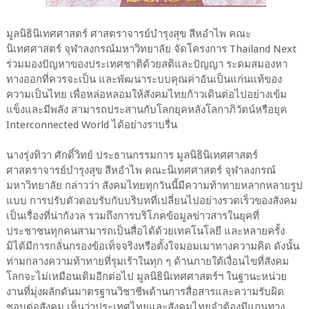
มูลนิธินิเทศศาสตร์ ศาสตราจารย์บำรุงสุข สีหอำไพ คณะ
นิเทศศาสตร์ จุฬาลงกรณ์มหาวิทยาลัย จัดโครงการ Thailand Next
ร่วมมองปัญหาของประเทศชาติด้วยสติและปัญญา ระดมสมองหา
ทางออกที่ควรจะเป็น และพัฒนาระบบคุณค่าอันเป็นแก่นแท้ของ
ความเป็นไทย เพื่อหล่อหลอมให้สังคมไทยก้าวเดินต่อไปอย่างเข้ม
แข็งและมีพลัง สามารถประสานกับโลกยุคหลังโลกาภิวัตน์หรือยุค
Interconnected World ได้อย่างราบรื่น
​นางรุ่งทิวา ศักดิ์วิทย์ ประธานกรรมการ มูลนิธินิเทศศาสตร์
ศาสตราจารย์บำรุงสุข สีหอำไพ คณะนิเทศศาสตร์ จุฬาลงกรณ์
มหาวิทยาลัย กล่าวว่า สังคมไทยทุกวันนี้มีความท้าทายหลากหลายรูป
แบบ การปรับตัวตอบรับกับบริบทที่เปลี่ยนไปอย่างรวดเร็วของสังคม
เป็นเรื่องที่น่ากังวล รวมถึงการบริโภคข้อมูลข่าวสารในยุคที่
ประชาชนทุกคนสามารถเป็นสื่อได้ด้วยเทคโนโลยี และหลายครั้ง
มิได้มีการกลั่นกรองข้อเท็จจริงหรือตั้งใจมอมเมาทางความคิด ดังนั้น
ท่ามกลางความท้าทายที่รุมเร้าในทุก ๆ ด้านภายใต้เงื่อนไขที่สังคม
โลกจะไม่เหมือนเดิมอีกต่อไป มูลนิธินิเทศศาสตร์ฯ ในฐานะหน่วย
งานที่มุ่งผลักดันมาตรฐานวิชาชีพด้านการสื่อสารและความรับผิด
ชอบต่อสังคม เห็นว่าประเทศไทยและสังคมไทยจำต้องมีแกนทาง