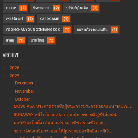
(2)
(2)
(2)
OTOP
นิทรรศการ
บุรีรัมย์ยูไนเต็ด
(2)
(1)
เฟอร์นิเจอร์
CARDGAME
(1)
(1)
YOONCHANYOUNGINBANGKOK
ลมหายใจของแผ่นดิน
(1)
(1)
สายมุ
แว่นใหญ่
ARCHIVE
►
2026
(259)
▼
2025
(691)
►
December
(60)
►
November
(80)
▼
October
(73)
MOWI ASA ประกาศรายชื่อผู้ชนะการประกวดออกแบบ “MOWI ...
RUNAWAY หนีไปก็ตายเปล่า จากนิยายขายดี สู่ซีรีส์แซฟ...
มูลนิธิป่อเต็กตึ๊ง เดินสายสร้างอาชีพ สร้างชีวิตอย่...
กอช. มุ่งส่งเสริมการออมให้ผู้ประกอบอาชีพอิสระมีเงิ...