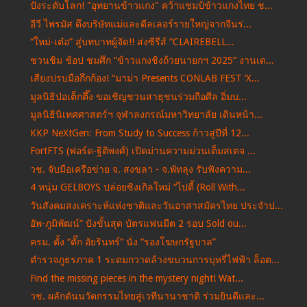
ปังระดับโลก! "อุทยานข้าวแกง" คว้าแชมป์ข้าวแกงไทย ช...
อีวี ไพรมัส ดึงบริษัทแม่และดีลเลอร์รายใหญ่จากจีนร่...
“ใหม่-เต๋อ” สู่บทบาทผู้จัด!! ส่งซีรีส์ “CLAIREBELL...
ชวนชิม ช้อป ชมศึก “ข้าวแกงชิงถ้วยนายกฯ 2025” งานเด...
เสียงปรบมือกึกก้อง! “มาม่า Presents CONLAB FEST ‘X...
มูลนิธิป่อเต็กตึ๊ง ขอเชิญชวนสาธุชนร่วมถือศีล อิ่มบ...
มูลนิธินิเทศศาสตร์ฯ จุฬาลงกรณ์มหาวิทยาลัย เดินหน้า...
KKP NeXtGen: From Study to Success ก้าวสู่ปีที่ 12...
FortFTS (ฟอร์ด-ฐิติพงศ์) เปิดม่านความม่วนเต็มสเตจ ...
วช. จับมือเครือข่าย จ. สงขลา - จ.พัทลุง รับฟังความ...
4 หนุ่ม GELBOYS ปล่อยซิงเกิลใหม่ “ไปตี้ (Roll With...
วันสังคมสงเคราะห์แห่งชาติและวันอาสาสมัครไทย ประจำป...
อัพ-ภูมิพัฒน์” ปังขั้นสุด บัตรแฟนมีต 2 รอบ Sold ou...
ครม. ตั้ง “ตั๊ก อัยรินทร์” นั่ง “รองโฆษกรัฐบาล”
ตำรวจภูธรภาค 1 ระดมกวาดล้างขบวนการบุหรี่ไฟฟ้า ล็อต...
Find the missing pieces in the mystery night! Wat...
วช. ผลักดันนวัตกรรมไทยสู่เวทีนานาชาติ ร่วมยินดีและ...