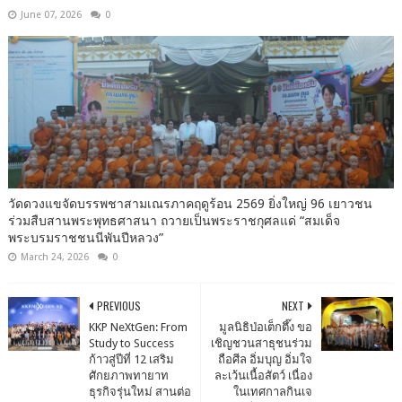
June 07, 2026
0
วัดดวงแขจัดบรรพชาสามเณรภาคฤดูร้อน 2569 ยิ่งใหญ่ 96 เยาวชน
ร่วมสืบสานพระพุทธศาสนา ถวายเป็นพระราชกุศลแด่ “สมเด็จ
พระบรมราชชนนีพันปีหลวง”
March 24, 2026
0
PREVIOUS
NEXT
KKP NeXtGen: From
มูลนิธิป่อเต็กตึ๊ง ขอ
Study to Success
เชิญชวนสาธุชนร่วม
ก้าวสู่ปีที่ 12 เสริม
ถือศีล อิ่มบุญ อิ่มใจ
ศักยภาพทายาท
ละเว้นเนื้อสัตว์ เนื่อง
ธุรกิจรุ่นใหม่ สานต่อ
ในเทศกาลกินเจ