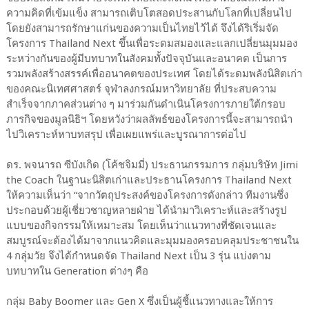
ความคิดที่เข้มแข็ง สามารถเติบโตสอดประสานกับโลกที่เปลี่ยนไป
โดยยังสามารถรักษาแก่นของความเป็นไทยไว้ได้ จึงได้ริเริ่มจัด
โครงการ Thailand Next ขึ้นเพื่อระดมสมองและแลกเปลี่ยนมุมมอง
ระหว่างกันของผู้มีบทบาทในสังคมทั้งปัจจุบันและอนาคต เป็นการ
รวมพลังสร้างสรรค์เพื่ออนาคตของประเทศ โดยได้ระดมพลังนิสิตเก่า
ของคณะนิเทศศาสตร์ จุฬาลงกรณ์มหาวิทยาลัย ที่ประสบความ
สำเร็จจากภาคส่วนต่าง ๆ มาร่วมกันดำเนินโครงการภายใต้กรอบ
ภารกิจของมูลนิธิฯ โดยหวังว่าผลลัพธ์ของโครงการนี้จะสามารถนำ
ไปวิเคราะห์หาบทสรุป เพื่อเผยแพร่และบูรณาการต่อไป
ดร. พจนารถ ซีบังเกิด (โค้ชจิมมี่) ประธานกรรมการ กลุ่มบริษัท Jimi
the Coach ในฐานะนิสิตเก่าและประธานโครงการ Thailand Next
ให้ความเห็นว่า “จากวัตถุประสงค์ของโครงการดังกล่าว ทีมงานซึ่ง
ประกอบด้วยผู้เชี่ยวชาญหลายฝ่าย ได้นำมาวิเคราะห์และสร้างรูป
แบบของกิจกรรมให้เหมาะสม โดยเห็นว่าแนวทางที่ชัดเจนและ
สมบูรณ์จะต้องได้มาจากแนวคิดและมุมมองครอบคลุมประชาชนใน
4 กลุ่มวัย จึงได้กำหนดจัด Thailand Next เป็น 3 รุ่น แบ่งตาม
บทบาทใน Generation ต่างๆ คือ
กลุ่ม Baby Boomer และ Gen X ซึ่งเป็นผู้ชี้แนวทางและให้การ