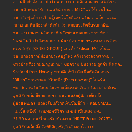
อย. ผนึกกำลัง สถาบันโภชนาการ ม.มหิดล มอบรางวัลโรงเ...
วช. สนับสนุนวิจัย “แผนที่นำทาง LIMEC” มุ่งใช้ประโย...
วช. เปิดศูนย์การเรียนรู้เทคโนโลยีและนวัตกรรมโดรน ณ...
“นายกอนุทินต้องกล้าตัดสินใจ” หมอประกิตจี้ปรับภาษีบ...
วช. – ม.เกษตร พร้อมภาคีเครือข่าย จัดแถลงข่าวเชิญร่...
“กอช.” ผนึกกำลังหน่วยงานพันธมิตร ขยายช่องทางการจำห...
เซเรสกรุ๊ป (SERES GROUP) แต่งตั้ง "Edison EV" เป็น...
วช. แถลงข่าวฝีมือนักประดิษฐ์ไทย คว้ารางวัลจากเวทีป...
ชาวบ้านร้อง กมธ.กฎหมายฯ ขอความเป็นธรรม ถูกดำเนินคด...
Seafood from Norway ชวนดื่มด่ำไปกับเนื้อสัมผัสและร...
“Billkin” ชวนทุกคน “นับหนึ่ง (From now on)” ไปพร้อ...
พม. จัดงานวันสังคมสงเคราะห์แห่งชาติและวันอาสาสมัคร...
มูลนิธิป่อเต็กตึ๊ง ขยายความช่วยเหลือผู้พิการด้อยโอ...
ผู้ช่วย ผบ.ตร. แถลงจับแก๊งกดเงินบัญชีม้า – ลอบขายบ...
“เมเบิ้ล-แป้งจี่” ถ่ายทอดชีวิตรักสุดเข้มข้นหลังกรง...
27-30 ตุลาคม นี้ ขอเชิญร่วมงาน “NRCT Forum 2025” เ...
มูลนิธิป่อเต็กตึ๊ง จัดพิธีอัญเชิญกิ้วอ๊วงฮุกโจว เป...