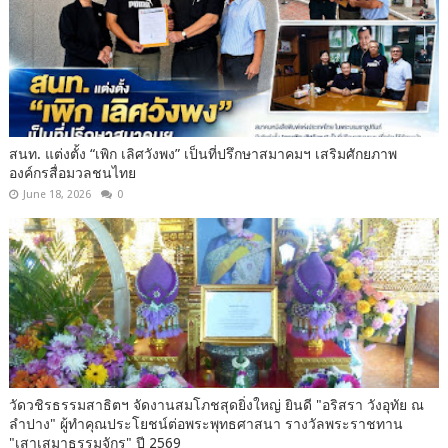
สนท. แต่งตั้ง “เพิก เลิศวังพง” เป็นที่ปรึกษาสมาคมฯ เสริมศักยภาพ
องค์กรสื่อมวลชนไทย
June 18, 2026
0
วัดวชิรธรรมสาธิตฯ จัดงานสมโภชสุดยิ่งใหญ่ ยินดี "อริสรา วังอุทัย ณ
ลำปาง" ผู้ทำคุณประโยชน์ต่อพระพุทธศาสนา รางวัลพระราชทาน
"เสาเสมาธรรมจักร" ปี 2569