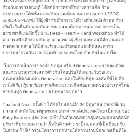
วงจรโครงสร้างปัญหาเดิม ๆ โดยกิจกรรมนี้ ดร.พจนารถ (โค้ชจิมมี่)
ร่วมกับอาจารย์ณฤดี ได้สกัดการตกผลึกทางความคิด ผ่าน
กระบวนการโค้ชชิ่ง และสกัดความคิดผ่านกระบวนการ LEGO®
SERIOUS PLAY® ให้ผู้เข้าร่วมกิจกรรมได้วางตำแหน่ง ตัวตน ร่วม
เปิดใจในพื้นที่ปลอดภัยถ่ายทอดแนวคิดของตนออกมาอย่างเป็น
ธรรมชาติและลึกซึ้ง ผ่าน Head - Heart – Hand Workshop ทำให้
สามารถฟังเสียงจากปัญญาญาณของผู้เข้าร่วมทุกคนที่มีความแตก
ต่างหลากหลาย ได้มีส่วนร่วมและถ่ายทอดแนวคิดและความ
ปรารถนาร่วมกันว่าจะร่วมสร้างประเทศไทยด้วยกันในแบบใด
“ในการดำเนินการของทั้ง 3 กลุ่ม หรือ 4 Generations รายละเอียด
และกระบวนการจะแตกต่างกันโดยปรับให้เหมาะกับวัยและ
คุณสมบัติของแต่ละ Generation และในท้ายที่สุด ผลลัพธ์ที่ได้ คือ
เราได้เรียนรู้จากร่องความคิดและแนวคิดต่ออนาคตของประเทศไทย
จากคนทุก Generation” ดร.พจนารถ กล่าว
Thailand Next ครั้งที่ 1 ได้จัดไปแล้วเมื่อ 26 มิถุนายน 2568 ที่ผ่าน
มา ณ ตำหนักวังบางขุนพรหม ธนาคารแห่งประเทศไทย เป็นกลุ่มของ
Baby Boomer และ Gen X ซึ่งเป็นตัวแทนของกลุ่มคนระดับนักคิดนัก
บริหารที่ประสบความสำเร็จในด้านต่าง ๆ เป็นบุคคลที่เป็นที่ยอมรับ
ในสังคม ซึ่งผู้เข้าร่วมโครงการทุกท่านให้ความร่วมมืออย่างเต็มที่ใน