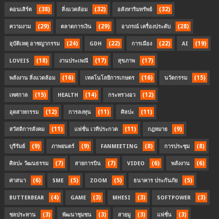
(38)
(32)
(32)
คอนเสิร์ต
สิ่งแวดล้อม
อสังหาริมทรัพย์
(29)
(29)
(28)
ความงาม
ตลาดการเงิน
อาภรณ์ เครื่องประดับ
(24)
(22)
(22)
(19)
อุบัติเหตุ อาชญากรรม
GDH
การเมือง
AI
(18)
(17)
(17)
LOVEIS
งานประเพณี
สุขภาพ
(16)
(16)
(15)
พลังงาน สิ่งแวดล้อม
เทคโนโลยีการเกษตร
นวัตกรรม
(15)
(14)
(12)
เทศกาล
HEALTH
กระทรวงอว
(12)
(11)
(11)
อุตสาหกรรม
การลงทุน
ศิลปะ
(11)
(11)
(9)
สวัสดิการสังคม
แฟชั่น เวทีประกวด
กฎหมาย
(9)
(9)
(8)
(8)
บุรีรัมย์
ภาพยนตร์
FANMEETING
การประชุม
(7)
(7)
(6)
(6)
ศิลปะ วัฒนธรรม
สายการบิน
VIDEO
พลังงาน
(6)
(5)
(5)
(5)
ศาสนา
SME
ZOOM
ธนาคาร ประกันภัย
(4)
(3)
(3)
(3)
BUTTERBEAR
GAME
MHESI
SOFTPOWER
(3)
(3)
(3)
(3)
ชลประทาน
พัฒนาชุมชน
สายมู
แฟชั่น