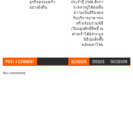
ธุรกิจครอบครัว
ประจำปี 2568 สักกา
อย่างยั่งยืน
ระหลวงปู่ไต้ฮงเพื่อ
ความเป็นสิริมงคล
รับบริการอาหารเจ
ฟรี พร้อมร่วมพิธี
เวียนธูปศักดิ์สิทธิ์ ณ
ศาลเจ้าไต้ฮงกง มูล
นิธิป่อเต็กตึ๊ง
พลับพลาไชย
POST A COMMENT
BLOGGER
DISQUS
FACEBOOK
No comments