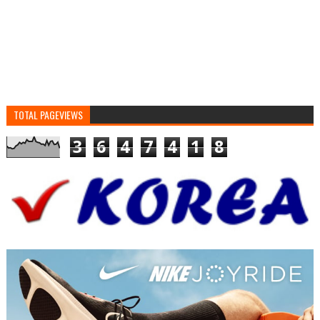
TOTAL PAGEVIEWS
3
6
4
7
4
1
8