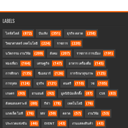
LABELS
(872)
(351)
(258)
ไลฟ์สไตล์
บันเทิง
ธุรกิจ ตลาด
(224)
(220)
วิทยาศาสตร์ เทคโนโลยี
ราชการ
(209)
(207)
(191)
นวัตกรรม งานวิจัย
สังคม
ราชการ การเมือง
(164)
(147)
(145)
ท่องเที่ยว
เศรษฐกิจ
อาหาร เครื่องดื่ม
(135)
(126)
(125)
การศึกษา
ซีเอสอาร์
การรักษาสุขภาพ
(124)
(121)
(110)
(105)
การกุศล
ธุรกิจ
ดนตรี
วช
(93)
(92)
(87)
(83)
เกษตร
ยานยนต์
มูลนิธิป่อเต็กตึ๊ง
CSR
(80)
(78)
(76)
สังคมสงเคราะห์
กีฬา
เทคโนโลยี
(76)
(59)
(57)
(53)
แกดเจ็ต ไอที
MV
ตลาด
งานวิจัย
(46)
(43)
(43)
ประกวดแข่งขัน
EVENT
งานแสดงสินค้า