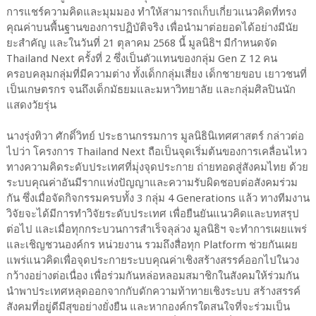
การแชร์ความคิดและมุมมอง ทำให้สามารถเก็บเกี่ยวแนวคิดที่ทรง
คุณค่าบนพื้นฐานของการปฏิบัติจริง เพื่อนำมาต่อยอดได้อย่างมีนัย
ยะสำคัญ และในวันที่ 21 ตุลาคม 2568 นี้ มูลนิธิฯ มีกำหนดจัด
Thailand Next ครั้งที่ 2 ซึ่งเป็นตัวแทนของกลุ่ม Gen Z 12 คน
ครอบคลุมกลุ่มที่มีความต่าง ทั้งเด็กกลุ่มเสี่ยง เด็กชายขอบ เยาวชนที่
เป็นเกษตรกร จนถึงเด็กมัธยมและมหาวิทยาลัย และกลุ่มศิลปินนัก
แสดงวัยรุ่น
​นางรุ่งทิวา ศักดิ์วิทย์ ประธานกรรมการ มูลนิธินิเทศศาสตร์ กล่าวต่อ
ไปว่า โครงการ Thailand Next ถือเป็นจุดเริ่มต้นของการเคลื่อนไหว
ทางความคิดระดับประเทศที่มุ่งจุดประกาย ถ่ายทอดสู่สังคมไทย ด้วย
ระบบคุณค่าอันมีรากแห่งปัญญาและความรับผิดชอบต่อสังคมร่วม
กัน ซึ่งเมื่อจัดกิจกรรมครบทั้ง 3 กลุ่ม 4 Generations แล้ว ทางทีมงาน
วิจัยจะได้มีการทำวิจัยระดับประเทศ เพื่อยืนยันแนวคิดและบทสรุป
ต่อไป และเมื่อทุกกระบวนการสำเร็จลุล่วง มูลนิธิฯ จะทำการเผยแพร่
และเชิญชวนองค์กร หน่วยงาน รวมถึงสื่อทุก Platform ช่วยกันเผย
แพร่แนวคิดเพื่อจุดประกายระบบคุณค่าเชิงสร้างสรรค์ออกไปในวง
กว้างอย่างต่อเนื่อง เพื่อร่วมกันหล่อหลอมสมาชิกในสังคมให้ร่วมกัน
นำพาประเทศหลุดออกจากกับดักความท้าทายเชิงระบบ สร้างสรรค์
สังคมที่อยู่ดีมีสุขอย่างยั่งยืน และหากองค์กรใดสนใจที่จะร่วมเป็น