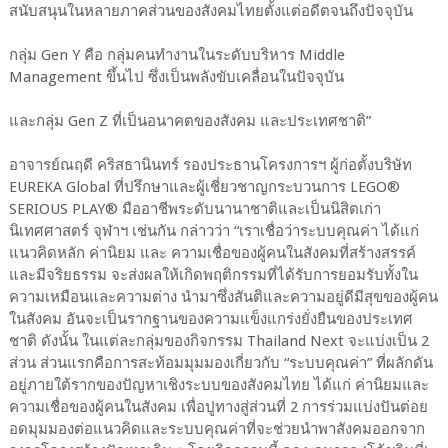
สนับสนุนในหลายภาคส่วนของสังคมไทยตั้งแต่อดีตจนถึงปัจจุบัน
กลุ่ม Gen Y คือ กลุ่มคนทำงานในระดับบริหาร Middle
Management ขึ้นไป ซึ่งเป็นพลังขับเคลื่อนในปัจจุบัน
และกลุ่ม Gen Z ที่เป็นอนาคตของสังคม และประเทศชาติ”
อาจารย์ณฤดี คริสธานินทร์ รองประธานโครงการฯ ผู้ก่อตั้งบริษัท
EUREKA Global ที่ปรึกษาและผู้เชี่ยวชาญกระบวนการ LEGO®
SERIOUS PLAY® มืออาชีพระดับนานาชาติและเป็นนิสิตเก่า
นิเทศศาสตร์ จุฬาฯ เช่นกัน กล่าวว่า “เราเชื่อว่าระบบคุณค่า ได้แก่
แนวคิดหลัก ค่านิยม และ ความเชื่อของผู้คนในสังคมที่สร้างสรรค์
และมีจริยธรรม จะส่งผลให้เกิดพฤติกรรมที่ได้รับการยอมรับทั้งใน
ความเหมือนและความต่าง นำมาซึ่งสันติและความอยู่ดีมีสุขของผู้คน
ในสังคม อันจะเป็นรากฐานของความแข็งแกร่งยั่งยืนของประเทศ
ชาติ ดังนั้น ในแต่ละกลุ่มของกิจกรรม Thailand Next จะแบ่งเป็น 2
ส่วน ส่วนแรกคือการสะท้อมมุมมองเกี่ยวกับ “ระบบคุณค่า” ที่ผลักดัน
อยู่ภายใต้รากของปัญหาเชิงระบบของสังคมไทย ได้แก่ ค่านิยมและ
ความเชื่อของผู้คนในสังคม เพื่อปูทางสู่ส่วนที่ 2 การร่วมแบ่งปันต่อย
อดมุมมองต่อแนวคิดและระบบคุณค่าที่จะช่วยนำพาสังคมออกจาก