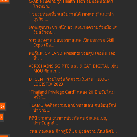
G-Able เปิดเกมรุก Health Tech จับมือพันธมิตร
โรงพยา...
” ชมรมท่องเที่ยวเสริมรายได้ (ชทสด.)” แนะนำ
ธุรกิจ ...
เคหะสุขประชา ผนึก อว. ลงนามความร่วมมือ เส
ริมสร้างท...
รมว.แรงงาน มอบเลขาสุเทพ เปิดมหกรรม Skill
Expo เมือ...
พบกัน!!! CP LAND Presents ‘เจอสุข เจอนั่น เจอ
นี่’ ...
VERICHAINS SG PTE และ 9 CAT DIGITAL เซ็น
MOU พัฒนา...
DTCENT ร่วมโชว์นวัตกรรมในงาน TILOG-
LOGISTIX 2023
“Thailand Privilege Card” ฉลอง 20 ปี ปรับโฉม
ครั้งใ...
TEAMG จัดกิจกรรมปลูกป่าชายเลน ศูนย์อนุรักษ์
16)
ป่าชายเ...
)
ทีทีบี ร่วมกับ ธนชาตประกันภัย จัดแคมเปญ
สำหรับลูกค้...
‘รพส.ทองหล่อ’ ก้าวสู่ปีที่ 30 มุ่งสู่ความเป็นเลิศใ...