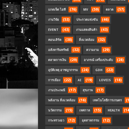
(76)
(59)
(57)
แกดเจ็ต ไอที
MV
ตลาด
(53)
(46)
งานวิจัย
ประกวดแข่งขัน
(43)
(43)
EVENT
งานแสดงสินค้า
(38)
(32)
คอนเสิร์ต
สิ่งแวดล้อม
(32)
(29)
อสังหาริมทรัพย์
ความงาม
(29)
(28)
ตลาดการเงิน
อาภรณ์ เครื่องประดับ
(24)
(22)
อุบัติเหตุ อาชญากรรม
GDH
(22)
(19)
(18)
การเมือง
AI
LOVEIS
(17)
(17)
งานประเพณี
สุขภาพ
(16)
(
พลังงาน สิ่งแวดล้อม
เทคโนโลยีการเกษตร
(15)
(15)
(14
นวัตกรรม
เทศกาล
HEALTH
(12)
(12)
กระทรวงอว
อุตสาหกรรม