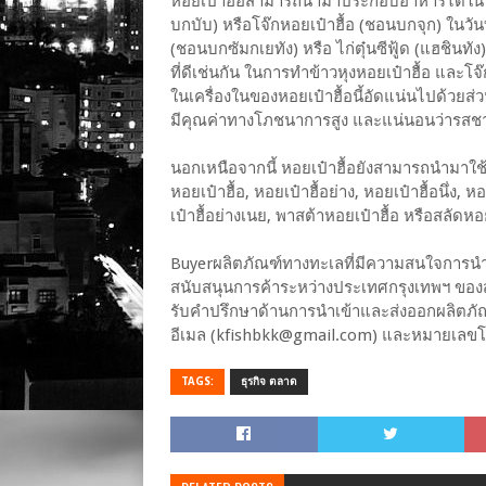
หอยเป๋าฮื้อสามารถนำมาประกอบอาหารได้ในห
บกบับ) หรือโจ๊กหอยเป๋าฮื้อ (ชอนบกจุก) ในวัน
(ชอนบกซัมกเยทัง) หรือ ไก่ตุ๋นซีฟู้ด (แฮชินทัง)
ที่ดีเช่นกัน ในการทำข้าวหุงหอยเป๋าฮื้อ และโจ
ในเครื่องในของหอยเป๋าฮื้อนี้อัดแน่นไปด้วย
มีคุณค่าทางโภชนาการสูง และแน่นอนว่ารสชาต
นอกเหนือจากนี้ หอยเป๋าฮื้อยังสามารถนำมาใ
หอยเป๋าฮื้อ, หอยเป๋าฮื้อย่าง, หอยเป๋าฮื้อนึ่ง, 
เป๋าฮื้อย่างเนย, พาสต้าหอยเป๋าฮื้อ หรือสลัดหอย
Buyerผลิตภัณฑ์ทางทะเลที่มีความสนใจการนำ
สนับสนุนการค้าระหว่างประเทศกรุงเทพฯ ของส
รับคำปรึกษาด้านการนำเข้าและส่งออกผลิตภ
อีเมล (kfishbkk@gmail.com) และหมายเลขโท
TAGS:
ธุรกิจ ตลาด