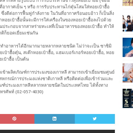
ลากหลายรูปแบบ การรับประทานข้าวหุงหอยเป๋าฮื้อ (ชอน
ที่อากาศเย็น ๆ หรือ การรับประทานไก่ตุ๋นโสมใส่หอยเป๋าฮื้อ
 ซึ่งดีต่อการฟื้นฟูกำลังกาย ในวันที่อากาศร้อนอบอ้าว ก็เป็นสิ่ง
๊กหอยเป๋าฮื้อนั้นจะมีการใส่เครื่องในของหอยเป๋าฮื้อลงไปด้วย
ส่วนประกอบจากสาหร่ายทะเลที่เป็นอาหารของหอยเป๋าฮื้อ ทำให้
ิก็ยอดเยี่ยมเช่นกัน
ช้ทำอาหารได้อีกมากมายหลากหลายชนิด ไม่ว่าจะเป็น ซาชิมิ
หอยเป๋าฮื้อตุ๋น, สเต๊กหอยเป๋าฮื้อ, แฮมเบอร์เกอร์หอยเป๋าฮื้อ, หอย
เป๋าฮื้อ เป็นต้น
เข้าผลิตภัณฑ์การประมงของเกาหลี สามารถเข้าเยี่ยมชมศูนย์
หกรณ์การประมงแห่งชาติเกาหลี หรือติดต่อเพื่อเข้าร่วมและ
ัณฑ์ประมงเกาหลีหลากหลายชนิดในประเทศไทย ได้ทั้งทาง
รศัพท์ (02-057-4030)