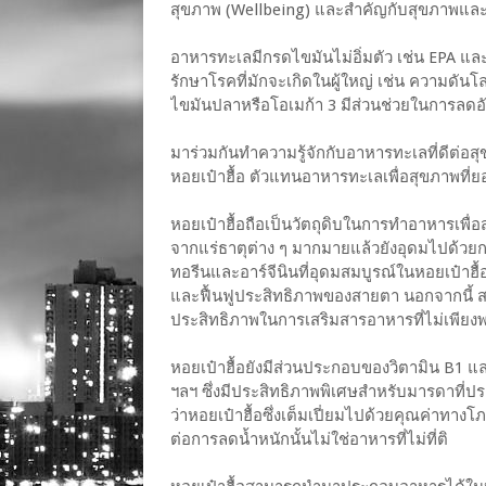
สุขภาพ (Wellbeing) และสำคัญกับสุขภาพและก
อาหารทะเลมีกรดไขมันไม่อิ่มตัว เช่น EPA แ
รักษาโรคที่มักจะเกิดในผู้ใหญ่ เช่น ความดันโ
ไขมันปลาหรือโอเมก้า 3 มีส่วนช่วยในการลดอ
มาร่วมกันทำความรู้จักกับอาหารทะเลที่ดีต่อ
หอยเป๋าฮื้อ ตัวแทนอาหารทะเลเพื่อสุขภาพที่ยอ
หอยเป๋าฮื้อถือเป็นวัตถุดิบในการทำอาหารเพื่อ
จากแร่ธาตุต่าง ๆ มากมายแล้วยังอุดมไปด้วยก
ทอรีนและอาร์จีนินที่อุดมสมบูรณ์ในหอยเป๋าฮื
และฟื้นฟูประสิทธิภาพของสายตา นอกจากนี้ สาร
ประสิทธิภาพในการเสริมสารอาหารที่ไม่เพียง
หอยเป๋าฮื้อยังมีส่วนประกอบของวิตามิน B1 แล
ฯลฯ ซึ่งมีประสิทธิภาพพิเศษสำหรับมารดาที่ป
ว่าหอยเป๋าฮื้อซึ่งเต็มเปี่ยมไปด้วยคุณค่าทา
ต่อการลดน้ำหนักนั้นไม่ใช่อาหารที่ไม่ที่ติ