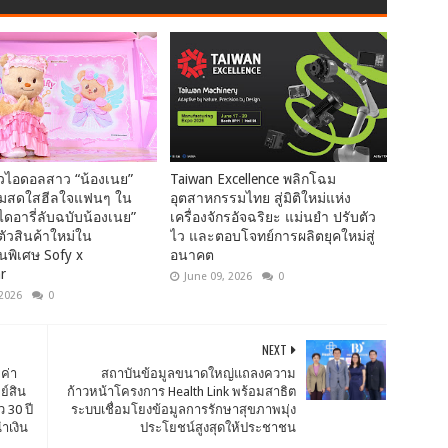
ัวไอดอลสาว “น้องเนย”
Taiwan Excellence พลิกโฉม
ามสดใสฮีลใจแฟนๆ ใน
อุตสาหกรรมไทย สู่มิติใหม่แห่ง
ไดอารี่ลับฉบับน้องเนย”
เครื่องจักรอัจฉริยะ แม่นยำ ปรับตัว
ตัวสินค้าใหม่ใน
ไว และตอบโจทย์การผลิตยุคใหม่สู่
นพิเศษ Sofy x
อนาคต
r
June 09, 2026
0
 2026
0
NEXT
ค่า
สถาบันข้อมูลขนาดใหญ่แถลงความ
ย์สิน
ก้าวหน้าโครงการ Health Link พร้อมสาธิต
 30 ปี
ระบบเชื่อมโยงข้อมูลการรักษาสุขภาพมุ่ง
ำเงิน
ประโยชน์สูงสุดให้ประชาชน