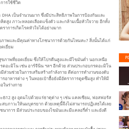
ารใช้ชีวิต
ละ DHA เป็นจำนวนมาก ซึ่งมีประสิทธิภาพในการป้องกันและ
ลหิตสูง ภาวะหลอดเลือดแข็งตัว และกล้ามเนื้อหัวใจวาย อีกทั้ง
ัตราการเกิดโรคหัวใจได้อย่างมาก
สุขภาพและมีคุณค่าทางโภชนาการด้วยกันไหมคะ? สิ่งนั้นได้แก่
ดเยี่ยม
PO
สุขภาพที่ยอดเยี่ยม ซึ่งให้โปรตีนสูงและมีไขมันต่ำ นอกเหนือ
รดอะมิโน เช่น อาร์จีนิน ฯลฯ อีกด้วย ส่วนประกอบกรดอะมิโน
้อมีส่วนช่วยในการเสริมสร้างกำลังกาย ดีต่อการทำงานของตับ
อาหารต่าง ๆ ในหอยเป๋าฮื้อยังมีอัตราการดูดซึมสูง ทำให้มี
พอในร่างกาย
ะB12 สูง อุดมไปด้วยแร่ธาตุต่าง ๆ เช่น แคลเซียม, ฟอสฟอรัส
ระสบภาวะให้นมบุตรยาก ด้วยเหตุนี้จึงไม่สามารถปฏิเสธได้เลย
งโภชนาการ มีส่วนประกอบของไขมันและมีแคลอรี่ต่ำ และยังดี