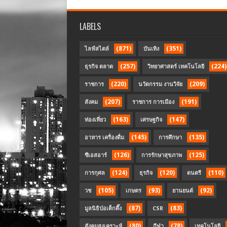
LABELS
(871)
(351)
ไลฟ์สไตล์
บันเทิง
(257)
(224)
ธุรกิจ ตลาด
วิทยาศาสตร์ เทคโนโลยี
(220)
(209)
ราชการ
นวัตกรรม งานวิจัย
(207)
(191)
สังคม
ราชการ การเมือง
(163)
(147)
ท่องเที่ยว
เศรษฐกิจ
(145)
(135)
อาหาร เครื่องดื่ม
การศึกษา
(126)
(125)
ซีเอสอาร์
การรักษาสุขภาพ
(124)
(120)
(110)
การกุศล
ธุรกิจ
ดนตรี
(105)
(93)
(92)
วช
เกษตร
ยานยนต์
(87)
(83)
มูลนิธิป่อเต็กตึ๊ง
CSR
(80)
(78)
สังคมสงเคราะห์
กีฬา
เทคโนโลยี