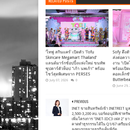
RELATED POSTS
‘โทฟู สกินแคร์’ เปิดตัว ‘Tofu
Sofy ดึงต
Skincare Megamart Thailand’
ส่งต่อคว
แลนด์มาร์กช้อปปิ้งแห่งใหม่ ขนทัพ
งาน “เปิด
ซุปตาร์ตัวท็อป “เก้า นพเก้า” พร้อม
พร้อมเปิด
โชว์สุดพิเศษจาก PERSES
คอลเล็กชั
Butterbea
July 07, 2026
0
June 29,
PREVIOUS
INET ขายสินทรัพย์เข้า INETREIT มูล
2,500-3,200 ลบ. บอร์ดอนุมัติเช่าทรัพ
เพิ่มโครงการ "INET-IDC3 เฟส 2" ยาว
คาดทำธุรกรรมได้ใน Q1/67 เตรียมน
ลงทุนรุกขยายธุรกิจเต็มพิกัด