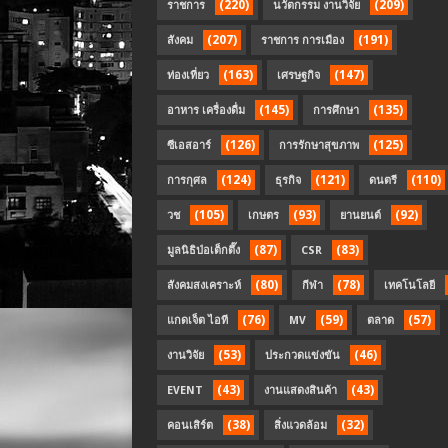
(220)
(209)
ราชการ
นวัตกรรม งานวิจัย
(207)
(191)
สังคม
ราชการ การเมือง
(163)
(147)
ท่องเที่ยว
เศรษฐกิจ
(145)
(135)
อาหาร เครื่องดื่ม
การศึกษา
(126)
(125)
ซีเอสอาร์
การรักษาสุขภาพ
(124)
(121)
(110)
การกุศล
ธุรกิจ
ดนตรี
(105)
(93)
(92)
วช
เกษตร
ยานยนต์
(87)
(83)
มูลนิธิป่อเต็กตึ๊ง
CSR
(80)
(78)
สังคมสงเคราะห์
กีฬา
เทคโนโลยี
(76)
(59)
(57)
แกดเจ็ต ไอที
MV
ตลาด
(53)
(46)
งานวิจัย
ประกวดแข่งขัน
(43)
(43)
EVENT
งานแสดงสินค้า
(38)
(32)
คอนเสิร์ต
สิ่งแวดล้อม