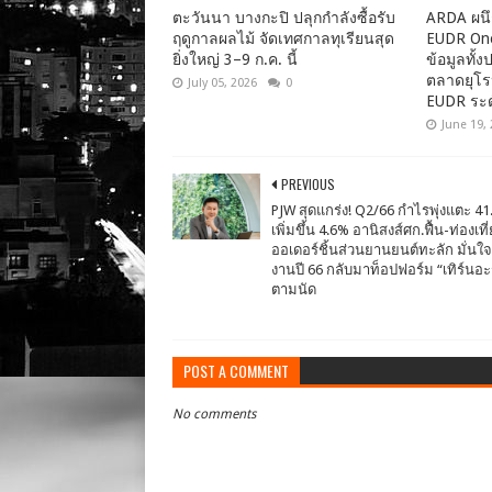
ตะวันนา บางกะปิ ปลุกกำลังซื้อรับ
ARDA ผนึ
ฤดูกาลผลไม้ จัดเทศกาลทุเรียนสุด
EUDR One 
ยิ่งใหญ่ 3–9 ก.ค. นี้
ข้อมูลทั้
ตลาดยุโร
July 05, 2026
0
EUDR ระ
June 19,
PREVIOUS
PJW สุดแกร่ง! Q2/66 กำไรพุ่งแตะ 41
เพิ่มขึ้น 4.6% อานิสงส์ศก.ฟื้น-ท่องเที
ออเดอร์ชิ้นส่วนยานยนต์ทะลัก มั่นใ
งานปี 66 กลับมาท็อปฟอร์ม “เทิร์นอะ
ตามนัด
POST A COMMENT
No comments