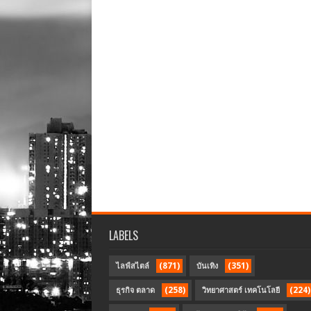
LABELS
(871)
(351)
ไลฟ์สไตล์
บันเทิง
(258)
(224)
ธุรกิจ ตลาด
วิทยาศาสตร์ เทคโนโลยี