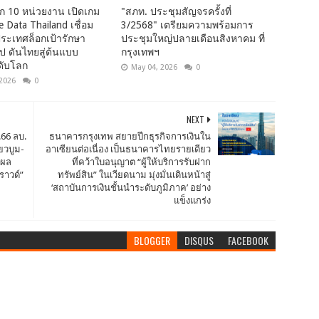
ก 10 หน่วยงาน เปิดเกม
"สภท. ประชุมสัญจรครั้งที่
Data Thailand เชื่อม
3/2568" เตรียมความพร้อมการ
งประเทศล็อกเป้ารักษา
ประชุมใหญ่ปลายเดือนสิงหาคม ที่
ป ดันไทยสู่ต้นแบบ
กรุงเทพฯ
ดับโลก
May 04, 2026
0
 2026
0
NEXT
.66 ลบ.
ธนาคารกรุงเทพ สยายปีกธุรกิจการเงินใน
่ยวบูม-
อาเซียนต่อเนื่อง เป็นธนาคารไทยรายเดียว
จผล
ที่คว้าใบอนุญาต “ผู้ให้บริการรับฝาก
ราวด์”
ทรัพย์สิน” ในเวียดนาม มุ่งมั่นเดินหน้าสู่
‘สถาบันการเงินชั้นนำระดับภูมิภาค’ อย่าง
แข็งแกร่ง
BLOGGER
DISQUS
FACEBOOK