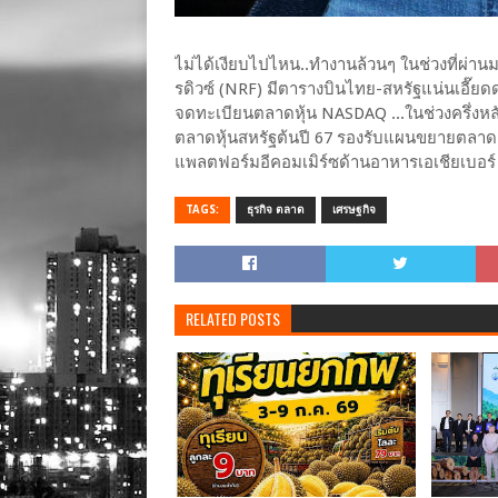
ไม่ได้เงียบไปไหน..ทำงานล้วนๆ ในช่วงที่ผ่าน
รดิวซ์ (NRF) มีตารางบินไทย-สหรัฐแน่นเอี๊ยด
จดทะเบียนตลาดหุ้น NASDAQ ...ในช่วงครึ่งห
ตลาดหุ้นสหรัฐต้นปี 67 รองรับแผนขยายตลาด แล
แพลตฟอร์มอีคอมเมิร์ซด้านอาหารเอเชียเบอร์
TAGS:
ธุรกิจ ตลาด
เศรษฐกิจ
RELATED POSTS