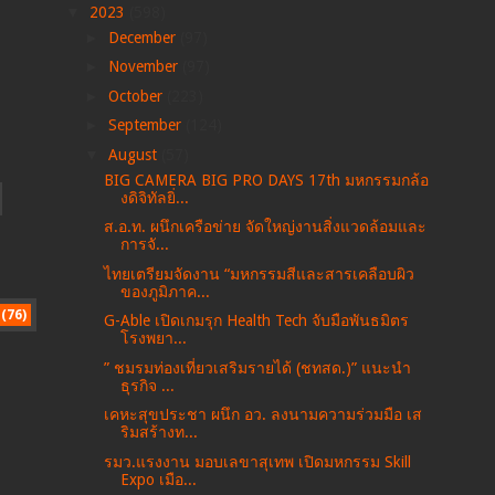
▼
2023
(598)
►
December
(97)
►
November
(97)
►
October
(223)
►
September
(124)
▼
August
(57)
BIG CAMERA BIG PRO DAYS 17th มหกรรมกล้อ
งดิจิทัลยิ่...
ส.อ.ท. ผนึกเครือข่าย จัดใหญ่งานสิ่งแวดล้อมและ
การจั...
ไทยเตรียมจัดงาน “มหกรรมสีและสารเคลือบผิว
ของภูมิภาค...
(76)
G-Able เปิดเกมรุก Health Tech จับมือพันธมิตร
โรงพยา...
” ชมรมท่องเที่ยวเสริมรายได้ (ชทสด.)” แนะนำ
ธุรกิจ ...
เคหะสุขประชา ผนึก อว. ลงนามความร่วมมือ เส
ริมสร้างท...
รมว.แรงงาน มอบเลขาสุเทพ เปิดมหกรรม Skill
Expo เมือ...