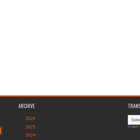
ARCHIVE
TRANS
►
2026
(258)
►
2025
(691)
►
2024
(992)