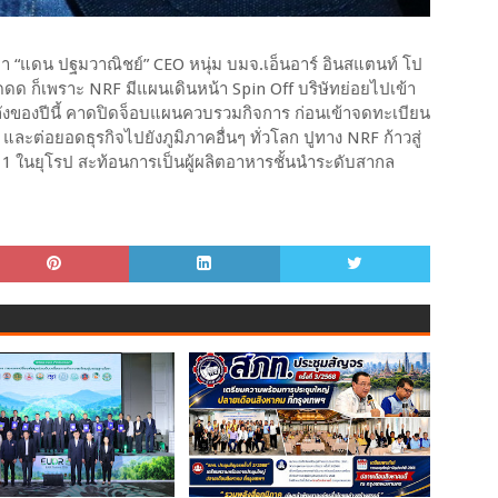
มา “แดน ปฐมวาณิชย์” CEO หนุ่ม บมจ.เอ็นอาร์ อินสแตนท์ โป
ดดด ก็เพราะ NRF มีแผนเดินหน้า Spin Off บริษัทย่อยไปเข้า
ลังของปีนี้ คาดปิดจ็อบแผนควบรวมกิจการ ก่อนเข้าจดทะเบียน
ะต่อยอดธุรกิจไปยังภูมิภาคอื่นๆ ทั่วโลก ปูทาง NRF ก้าวสู่
 1 ในยุโรป สะท้อนการเป็นผู้ผลิตอาหารชั้นนำระดับสากล