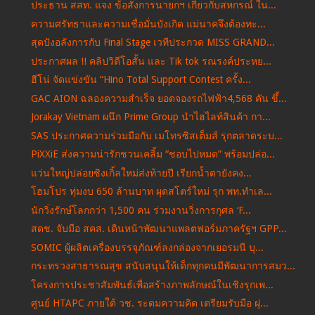
ประธาน สสท. แจง ข้อสั่งการนายกฯ เกี่ยวกับสหกรณ์ ใน...
ความศรัทธาและความเชื่อมั่นบังเกิด แม่นาคจึงต้องทะ...
สุดปังอลังการกับ Final Stage เวทีประกวด MISS GRAND...
ประกาศผล !! คลิปวิดีโอสั้น และ Tik tok รณรงค์ประหย...
ฮีโน่ จัดแข่งขัน “Hino Total Support Contest ครั้ง...
GAC AION ฉลองความสำเร็จ ยอดจองรถไฟฟ้า4,568 คัน ขึ้...
Jorakay Vietnam ผนึก Prime Group นำไฮไลท์สินค้า กา...
SAS ประกาศความร่วมมือกับ เมโทรซิสเต็มส์ รุกตลาดระบ...
PiXXiE ส่งความน่ารักชวนเคลิ้ม “ชอบไปหมด” พร้อมปล่อ...
แว่นใหญ่ปล่อยซิงเกิ้ลใหม่ส่งท้ายปี เรียกน้ำตายังคง...
โฮมโปร ทุ่มงบ 650 ล้านบาท ผุดสโตร์ใหม่ รุก พท.ทำเล...
นักวิ่งรักษ์โลกกว่า 1,500 คน ร่วมงานวิ่งการกุศล ‘F...
สดช. จับมือ สคส. เดินหน้าพัฒนาแพลตฟอร์มภาครัฐฯ GPP...
SOMIC ผู้ผลิตเครื่องบรรจุภัณฑ์ลงกล่องจากเยอรมนี บุ...
กระทรวงสาธารณสุข สนับสนุนให้เด็กทุกคนมีพัฒนาการสมว...
โครงการประชาสัมพันธ์เพื่อสร้างภาพลักษณ์ในเชิงรุกเพ...
ศูนย์ HTAPC ภายใต้ วช. ระดมความคิด เตรียมรับมือ ฝุ...