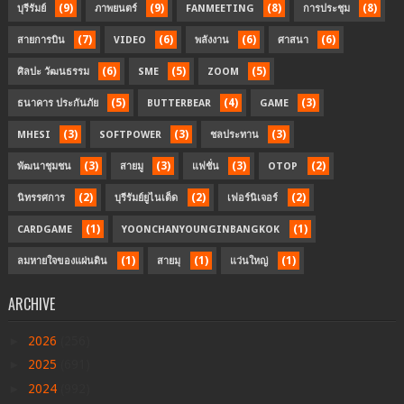
(9)
(9)
(8)
(8)
บุรีรัมย์
ภาพยนตร์
FANMEETING
การประชุม
(7)
(6)
(6)
(6)
สายการบิน
VIDEO
พลังงาน
ศาสนา
(6)
(5)
(5)
ศิลปะ วัฒนธรรม
SME
ZOOM
(5)
(4)
(3)
ธนาคาร ประกันภัย
BUTTERBEAR
GAME
(3)
(3)
(3)
MHESI
SOFTPOWER
ชลประทาน
(3)
(3)
(3)
(2)
พัฒนาชุมชน
สายมู
แฟชั่น
OTOP
(2)
(2)
(2)
นิทรรศการ
บุรีรัมย์ยูไนเต็ด
เฟอร์นิเจอร์
(1)
(1)
CARDGAME
YOONCHANYOUNGINBANGKOK
(1)
(1)
(1)
ลมหายใจของแผ่นดิน
สายมุ
แว่นใหญ่
ARCHIVE
►
2026
(256)
►
2025
(691)
►
2024
(992)