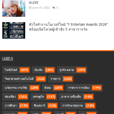
ALIVE
June 07, 2022
0
หัวใจทำงานโอเวอร์ไทม์ “Y Entertain Awards 2026”
พร้อมเปิดโหวตผู้เข้าชิง 5 สาขารางวัล
LABELS
(871)
(351)
(257)
ไลฟ์สไตล์
บันเทิง
ธุรกิจ ตลาด
(224)
(220)
วิทยาศาสตร์ เทคโนโลยี
ราชการ
(209)
(207)
(191)
นวัตกรรม งานวิจัย
สังคม
ราชการ การเมือง
(163)
(147)
(145)
ท่องเที่ยว
เศรษฐกิจ
อาหาร เครื่องดื่ม
(135)
(126)
(125)
การศึกษา
ซีเอสอาร์
การรักษาสุขภาพ