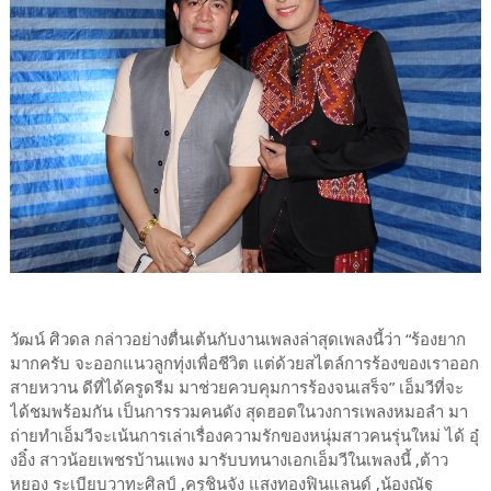
วัฒน์ ศิวดล กล่าวอย่างตื่นเต้นกับงานเพลงล่าสุดเพลงนี้ว่า “ร้องยาก
มากครับ จะออกแนวลูกทุ่งเพื่อชีวิต แต่ด้วยสไตล์การร้องของเราออก
สายหวาน ดีที่ได้ครูดรีม มาช่วยควบคุมการร้องจนเสร็จ” เอ็มวีที่จะ
ได้ชมพร้อมกัน เป็นการรวมคนดัง สุดฮอตในวงการเพลงหมอลำ มา
ถ่ายทำเอ็มวีจะเน้นการเล่าเรื่องความรักของหนุ่มสาวคนรุ่นใหม่ ได้ อุ๋
งอิ๋ง สาวน้อยเพชรบ้านแพง มารับบทนางเอกเอ็มวีในเพลงนี้ ,ต้าว
หยอง ระเบียบวาทะศิลป์ ,ครูชินจัง แสงทองฟินแลนด์ ,น้องณัฐ