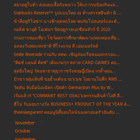
สยามคูโบต้า ส่งมอบเสื้อกันหนาว ให้แก่ กรมป้องกันแล...
Starbucks Reserve™ รูปแบบใหม่ ณ ห้างสรรพสินค้า ดิ ...
ข้าคือฟูริโอซ่า! นางฟ้าสุดหฤโหด พบกับโปสเตอร์และตั...
กอล์ฟ ซาอุดิ โอเพ่นฯ ปิดฤดูกาลเอเชียนทัวร์ ปี 2023
กรมการท่องเที่ยว โชว์ผลการศึกษาพัฒนาแหล่งท่องเที่ย...
ฉลองวันพ่อแห่งชาติ ที่โรงแรม ดิ เอมเมอรัลด์
Smile Riverside ร่วมกับ ททท. เชิญล่องเรือชมมหกรรมแ...
“คิดซ์ แอนด์ คิทซ์” เดินเกมรุก ตลาด CARD GAMES ต่อ...
สุดยิ่งใหญ่ วัดมหาธาตุยุวราชรังสฤษฎิ์เปิดฉากล้ำคุณ...
บัวขาวทุ่มเต็มที่ ขอย้ำแค้นนายาเนช ไอมานในศึก RWS ...
วัตสัน จับมือน้องฉัตร เปิดตัว Dermaction Plus by W...
เริ่มแล้ว!! “COMMART BEST DEAL”มหกรรมสินค้าไอที ดี...
ฮีโน่ รับมอบรางวัล BUSINESS+ PRODUCT OF THE YEAR A...
theAsianparent คอมมูนิตี้ออนไลน์ของครอบครัวอันดับ ...
►
November
(97)
►
October
(223)
►
September
(124)