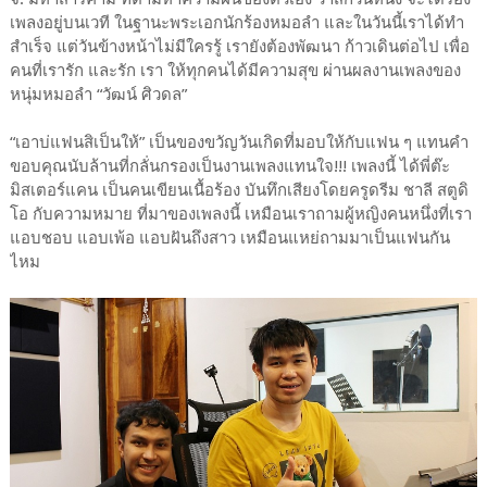
เพลงอยู่บนเวที ในฐานะพระเอกนักร้องหมอลำ และในวันนี้เราได้ทำ
สำเร็จ แต่วันข้างหน้าไม่มีใครรู้ เรายังต้องพัฒนา ก้าวเดินต่อไป เพื่อ
คนที่เรารัก และรัก เรา ให้ทุกคนได้มีความสุข ผ่านผลงานเพลงของ
หนุ่มหมอลำ “วัฒน์ ศิวดล”
“เอาบ่แฟนสิเป็นให้” เป็นของขวัญวันเกิดที่มอบให้กับแฟน ๆ แทนคำ
ขอบคุณนับล้านที่กลั่นกรองเป็นงานเพลงแทนใจ!!! เพลงนี้ ได้พี่ต๊ะ
มิสเตอร์แคน เป็นคนเขียนเนื้อร้อง บันทึกเสียงโดยครูดรีม ชาลี สตูดิ
โอ กับความหมาย ที่มาของเพลงนี้ เหมือนเราถามผู้หญิงคนหนึ่งที่เรา
แอบชอบ แอบเพ้อ แอบฝันถึงสาว เหมือนแหย่ถามมาเป็นแฟนกัน
ไหม