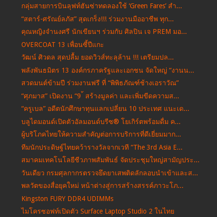
กลุ่มสายการบินลุฟท์ฮันซ่าทดลองใช้ ‘Green Fares’ สำ...
“สตาร์-ศรัณย์ลภัส” สุดเกร็ง!!! ร่วมงานมืออาชีพ ทุก...
คุณหญิงจำนงศรี นักเขียนฯ ร่วมกับ ศิลปิน เจ PREM มอ...
OVERCOAT 13 เพื่อนซี้ปีแกะ
วัฒน์ ศิวดล สุดปลื้ม ยอดวิวส์ทะลุล้าน !!! เตรียมปล...
พลังพันธมิตร 13 องค์กรภาครัฐและเอกชน จัดใหญ่ “งานน...
สวดมนต์ข้ามปี ร่วมงานฟรี ที่ “พิพิธภัณฑ์ช้างเอราวัณ”
“ศุภมาส” เปิดงาน “9 ้ สร้างมูลค่า และเพิ่มขีดความส...
“ครูเบล” อดีตนักศึกษาทุนแลกเปลี่ยน 10 ประเทศ แนะเด...
บลูไดมอนด์เปิดตัวอัลมอนด์บรีซ® โยเกิร์ตพร้อมดื่ม ค...
ผู้บริโภคไทยให้ความสำคัญต่อการบริการที่ดีเยี่ยมมาก...
ทีมนักประดิษฐ์ไทยคว้ารางวัลจากเวที “The 3rd Asia E...
สมาคมเทคโนโลยีชีวภาพสัมพันธ์ จัดประชุมใหญ่สามัญประ...
วันเดียว กรมศุลกากรตรวจยึดยาเสพติดลักลอบนำเข้าและส...
พลวัตของสื่อยุคใหม่ หน้าต่างสู่การสร้างสรรค์ภาวะโภ...
Kingston FURY DDR4 UDIMMs
ไมโครซอฟท์เปิดตัว Surface Laptop Studio 2 ในไทย