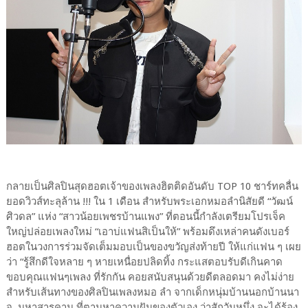
กลายเป็นศิลปินสุดฮอตเจ้าของเพลงฮิตติดอันดับ TOP 10 ชาร์ทคลื่น
ยอดวิวส์ทะลุล้าน !!! ใน 1 เดือน สำหรับพระเอกหมอลำนิสัยดี “วัฒน์
ศิวดล” แห่ง “สาวน้อยเพชรบ้านแพง” ที่ตอนนี้กำลังเตรียมโปรเจ็ค
ใหญ่ปล่อยเพลงใหม่ “เอาบ่แฟนสิเป็นให้” พร้อมดึงเหล่าคนดังเบอร์
ฮอตในวงการร่วมจัดเต็มมอบเป็นของขวัญส่งท้ายปี ให้แก่แฟน ๆ เผย
ว่า “รู้สึกดีใจหลาย ๆ หายเหนื่อยปลิดทิ้ง กระแสตอบรับดีเกินคาด
ขอบคุณแฟนๆเพลง ที่รักกัน คอยสนับสนุนด้วยดีตลอดมา คงไม่ง่าย
สำหรับเส้นทางของศิลปินเพลงหมอ ลำ จากเด็กหนุ่มบ้านนอกบ้านนา
จ. มหาสารคาม ที่ตามหาความฝันของตัวเอง ว่าสักวันหนึ่ง จะได้ร้อง