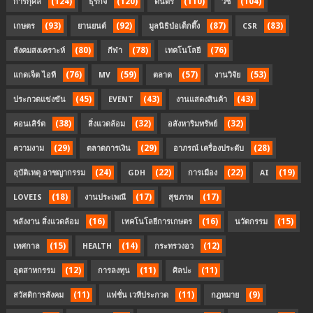
(124)
(120)
(110)
(104)
การกุศล
ธุรกิจ
ดนตรี
วช
(93)
(92)
(87)
(83)
เกษตร
ยานยนต์
มูลนิธิป่อเต็กตึ๊ง
CSR
(80)
(78)
(76)
สังคมสงเคราะห์
กีฬา
เทคโนโลยี
(76)
(59)
(57)
(53)
แกดเจ็ต ไอที
MV
ตลาด
งานวิจัย
(45)
(43)
(43)
ประกวดแข่งขัน
EVENT
งานแสดงสินค้า
(38)
(32)
(32)
คอนเสิร์ต
สิ่งแวดล้อม
อสังหาริมทรัพย์
(29)
(29)
(28)
ความงาม
ตลาดการเงิน
อาภรณ์ เครื่องประดับ
(24)
(22)
(22)
(19)
อุบัติเหตุ อาชญากรรม
GDH
การเมือง
AI
(18)
(17)
(17)
LOVEIS
งานประเพณี
สุขภาพ
(16)
(16)
(15)
พลังงาน สิ่งแวดล้อม
เทคโนโลยีการเกษตร
นวัตกรรม
(15)
(14)
(12)
เทศกาล
HEALTH
กระทรวงอว
(12)
(11)
(11)
อุตสาหกรรม
การลงทุน
ศิลปะ
(11)
(11)
(9)
สวัสดิการสังคม
แฟชั่น เวทีประกวด
กฎหมาย