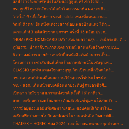
ผลสำรวจอังกฤษชี้หนึ่งในสิบของผู้สูบบุหรี่เข้าใจผิด...
กระดูกซี่โครงหักรักษาได้แล้วโดยการผ่าตัด ผศ.นพ.ศิร...
“สดใส” ซิงเกิ้ลใหม่จาก sarah salola เพลงที่แทนความ...
วัฒน์ ศิวดล” ยืนหนึ่งแห่งวงสาวน้อยเพชรบ้านแพง ได้ฤ...
เคาะแล้ว! 3 มติสมัชชาสุขภาพฯ ครั้งที่ 16 พร้อมประก...
“HOMEPRO HOMECARD DAY” ส่งมอบความสุข…เหนือระดับ ดี...
ภูมิธรรม’ นำภาคีประกาศเจตนารมณ์ สานพลังสร้างความเป...
6 สภาองค์การนายจ้างตบเท้ายื่นหนังสือคัดค้านการเก็บ...
โครงการประชาสัมพันธ์เพื่อสร้างภาพลักษณ์ในเชิงรุกเพ...
GLASSIQ บุกทำเลทองใจกลางสุขุมวิท เปิดแฟล็กชิพสโตร์...
วช. และศูนย์ขับเคลื่อนผลงานวิจัยสู่การใช้ประโยชน์ด...
วช. - สอศ. เดินหน้าขับเคลื่อนนักประดิษฐ์สายอาชีวศึ...
เปิดฉาก ‘สมัชชาสุขภาพแห่งชาติ ครั้งที่ 16’ ภาคีร่ว...
สทบ. เตรียมความพร้อมยกระดับผลิตภัณฑ์ชุมชนให้สอดรับ...
“การมีอยู่ของเธอมันพิเศษมากเลยนะ ขอบคุณที่เกิดมาให...
เตรียมฟิตร่างกายไปกับคอปเตอร์ในงานแฟนมีต “barenbli...
THAIFEX – HOREC Asia 2024: ปลดล็อกอนาคตของอุตสาหกร...