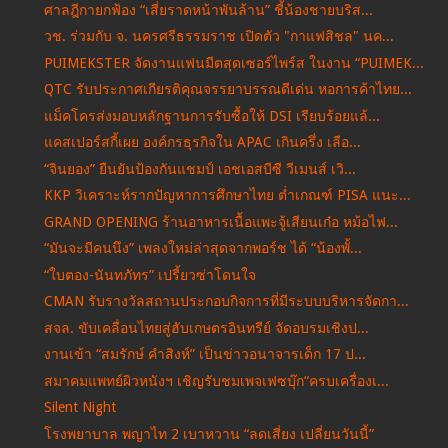
ศาลฎีกายกฟ้อง “เสี่ยราดหน้าพันล้าน” ชี้น้องชายบริส...
วช. ร่วมกับ จ. นครศรีธรรมราช เปิดตัว "กาแฟสิชล" นค...
PUIMEKSTER จัดงานแฟนมีตสุดเซอร์ไพร์ส ในงาน “PUIMEK...
QTC รับประกาศเกียรติคุณจรรยาบรรณดีเด่น หอการค้าไทย...
แม็คโครส่งมอบหลักฐานการรับซื้อให้ DSI เรียบร้อยแล้...
แคสเปอร์สกี้เผย องค์กรธุรกิจใน APAC เกินครึ่ง เลือ...
“จินยอง” ยืนยันป้องกันแชมป์ เอชเอสบีซี วีเมนส์ เวิ...
KKP วิเคราะห์รากปัญหาการศึกษาไทย ต่ำเกณฑ์ PISA แนะ...
GRAND OPENING ร้านอาหารเนื้อแพะจู้เสียนเก๋อ หม้อไฟ...
“มันจะมีคนนึง” เพลงใหม่ล่าสุดจากพอร์ช ได้ “น้องพั้...
“ใบตอง-นันทภัทร” เปรี้ยวซ่าโดนใจ
CMAN รับรางวัลสถานประกอบกิจการที่มีระบบบริหารจัดกา...
สจล. ขับเคลื่อนไทยสู่ฮับเกษตรอินทรีย์ จัดอบรมเชิงป...
งานเข้า “สมรักษ์ คําสิงห์” เป็นข่าวอนาจารเด็ก 17 ป...
สมาคมแพทย์ผิวหนังฯ เชิญรับชมเพจเฟซบุ๊ก“ครบเครื่องเ...
Silent Night
โรงพยาบาล พญาไท 2 เบาหวาน “ลดเสี่ยง เปลี่ยนวันนี้”