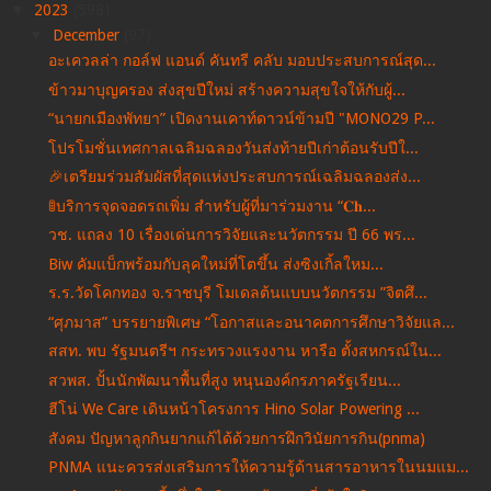
▼
2023
(598)
▼
December
(97)
อะเควลล่า กอล์ฟ แอนด์ คันทรี คลับ มอบประสบการณ์สุด...
ข้าวมาบุญครอง ส่งสุขปีใหม่ สร้างความสุขใจให้กับผู้...
“นายกเมืองพัทยา” เปิดงานเคาท์ดาวน์ข้ามปี "MONO29 P...
โปรโมชั่นเทศกาลเฉลิมฉลองวันส่งท้ายปีเก่าต้อนรับปีใ...
🎉เตรียมร่วมสัมผัสที่สุดแห่งประสบการณ์เฉลิมฉลองส่ง...
🚦บริการจุดจอดรถเพิ่ม สำหรับผู้ที่มาร่วมงาน “𝐂𝐡...
วช. แถลง 10 เรื่องเด่นการวิจัยและนวัตกรรม ปี 66 พร...
Biw คัมแบ็กพร้อมกับลุคใหม่ที่โตขึ้น ส่งซิงเกิ้ลใหม...
ร.ร.วัดโคกทอง จ.ราชบุรี โมเดลต้นแบบนวัตกรรม ”จิตศึ...
“ศุภมาส” บรรยายพิเศษ “โอกาสและอนาคตการศึกษาวิจัยแล...
สสท. พบ รัฐมนตรีฯ กระทรวงแรงงาน หารือ ตั้งสหกรณ์ใน...
สวพส. ปั้นนักพัฒนาพื้นที่สูง หนุนองค์กรภาครัฐเรียน...
ฮีโน่ We Care เดินหน้าโครงการ Hino Solar Powering ...
สังคม ปัญหาลูกกินยากแก้ได้ด้วยการฝึกวินัยการกิน(pnma)
PNMA แนะควรส่งเสริมการให้ความรู้ด้านสารอาหารในนมแม...