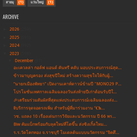
(1)
(1)
สายมุ
แว่นใหญ่
ARCHIVE
►
2026
(259)
►
2025
(691)
►
2024
(992)
▼
2023
(598)
▼
December
(97)
อะเควลล่า กอล์ฟ แอนด์ คันทรี คลับ มอบประสบการณ์สุด...
ข้าวมาบุญครอง ส่งสุขปีใหม่ สร้างความสุขใจให้กับผู้...
“นายกเมืองพัทยา” เปิดงานเคาท์ดาวน์ข้ามปี "MONO29 P...
โปรโมชั่นเทศกาลเฉลิมฉลองวันส่งท้ายปีเก่าต้อนรับปีใ...
🎉เตรียมร่วมสัมผัสที่สุดแห่งประสบการณ์เฉลิมฉลองส่ง...
🚦บริการจุดจอดรถเพิ่ม สำหรับผู้ที่มาร่วมงาน “𝐂𝐡...
วช. แถลง 10 เรื่องเด่นการวิจัยและนวัตกรรม ปี 66 พร...
Biw คัมแบ็กพร้อมกับลุคใหม่ที่โตขึ้น ส่งซิงเกิ้ลใหม...
ร.ร.วัดโคกทอง จ.ราชบุรี โมเดลต้นแบบนวัตกรรม ”จิตศึ...