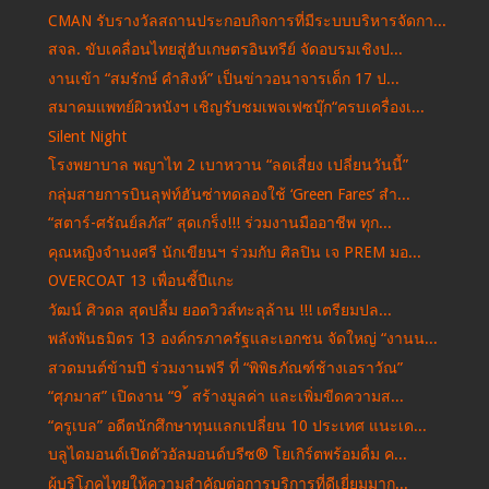
CMAN รับรางวัลสถานประกอบกิจการที่มีระบบบริหารจัดกา...
สจล. ขับเคลื่อนไทยสู่ฮับเกษตรอินทรีย์ จัดอบรมเชิงป...
งานเข้า “สมรักษ์ คําสิงห์” เป็นข่าวอนาจารเด็ก 17 ป...
สมาคมแพทย์ผิวหนังฯ เชิญรับชมเพจเฟซบุ๊ก“ครบเครื่องเ...
Silent Night
โรงพยาบาล พญาไท 2 เบาหวาน “ลดเสี่ยง เปลี่ยนวันนี้”
กลุ่มสายการบินลุฟท์ฮันซ่าทดลองใช้ ‘Green Fares’ สำ...
“สตาร์-ศรัณย์ลภัส” สุดเกร็ง!!! ร่วมงานมืออาชีพ ทุก...
คุณหญิงจำนงศรี นักเขียนฯ ร่วมกับ ศิลปิน เจ PREM มอ...
OVERCOAT 13 เพื่อนซี้ปีแกะ
วัฒน์ ศิวดล สุดปลื้ม ยอดวิวส์ทะลุล้าน !!! เตรียมปล...
พลังพันธมิตร 13 องค์กรภาครัฐและเอกชน จัดใหญ่ “งานน...
สวดมนต์ข้ามปี ร่วมงานฟรี ที่ “พิพิธภัณฑ์ช้างเอราวัณ”
“ศุภมาส” เปิดงาน “9 ้ สร้างมูลค่า และเพิ่มขีดความส...
“ครูเบล” อดีตนักศึกษาทุนแลกเปลี่ยน 10 ประเทศ แนะเด...
บลูไดมอนด์เปิดตัวอัลมอนด์บรีซ® โยเกิร์ตพร้อมดื่ม ค...
ผู้บริโภคไทยให้ความสำคัญต่อการบริการที่ดีเยี่ยมมาก...