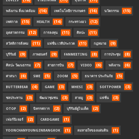
LOVEIS
งานประเพณี
สุขภาพ
(16)
(16)
(15)
พลังงาน สิ่งแวดล้อม
เทคโนโลยีการเกษตร
นวัตกรรม
(15)
(14)
(12)
เทศกาล
HEALTH
กระทรวงอว
(12)
(11)
(11)
อุตสาหกรรม
การลงทุน
ศิลปะ
(11)
(11)
(9)
สวัสดิการสังคม
แฟชั่น เวทีประกวด
กฎหมาย
(9)
(9)
(8)
(8)
บุรีรัมย์
ภาพยนตร์
FANMEETING
การประชุม
(7)
(7)
(6)
(6)
ศิลปะ วัฒนธรรม
สายการบิน
VIDEO
พลังงาน
(6)
(5)
(5)
(5)
ศาสนา
SME
ZOOM
ธนาคาร ประกันภัย
(4)
(3)
(3)
(3)
BUTTERBEAR
GAME
MHESI
SOFTPOWER
(3)
(3)
(3)
(3)
ชลประทาน
พัฒนาชุมชน
สายมู
แฟชั่น
(2)
(2)
(2)
OTOP
นิทรรศการ
บุรีรัมย์ยูไนเต็ด
(2)
(1)
เฟอร์นิเจอร์
CARDGAME
(1)
(1)
YOONCHANYOUNGINBANGKOK
ลมหายใจของแผ่นดิน