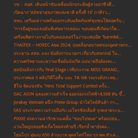
วช. - สอศ. เดินหน้าขับเคลื่อนนักประดิษฐ์สายอาชีวศึ...
เปิดฉาก ‘สมัชชาสุขภาพแห่งชาติ ครั้งที่ 16’ ภาคีร่ว...
สทบ. เตรียมความพร้อมยกระดับผลิตภัณฑ์ชุมชนให้สอดรับ...
“การมีอยู่ของเธอมันพิเศษมากเลยนะ ขอบคุณที่เกิดมาให...
เตรียมฟิตร่างกายไปกับคอปเตอร์ในงานแฟนมีต “barenbli...
THAIFEX – HOREC Asia 2024: ปลดล็อกอนาคตของอุตสาหกร...
ประธาน สสท. แจง ข้อสั่งการนายกฯ เกี่ยวกับสหกรณ์ ใน...
ความศรัทธาและความเชื่อมั่นบังเกิด แม่นาคจึงต้องทะ...
สุดปังอลังการกับ Final Stage เวทีประกวด MISS GRAND...
ประกาศผล !! คลิปวิดีโอสั้น และ Tik tok รณรงค์ประหย...
ฮีโน่ จัดแข่งขัน “Hino Total Support Contest ครั้ง...
GAC AION ฉลองความสำเร็จ ยอดจองรถไฟฟ้า4,568 คัน ขึ้...
Jorakay Vietnam ผนึก Prime Group นำไฮไลท์สินค้า กา...
SAS ประกาศความร่วมมือกับ เมโทรซิสเต็มส์ รุกตลาดระบ...
PiXXiE ส่งความน่ารักชวนเคลิ้ม “ชอบไปหมด” พร้อมปล่อ...
แว่นใหญ่ปล่อยซิงเกิ้ลใหม่ส่งท้ายปี เรียกน้ำตายังคง...
โฮมโปร ทุ่มงบ 650 ล้านบาท ผุดสโตร์ใหม่ รุก พท.ทำเล...