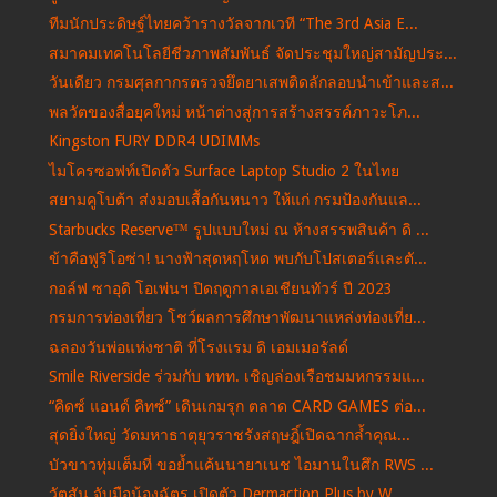
ทีมนักประดิษฐ์ไทยคว้ารางวัลจากเวที “The 3rd Asia E...
สมาคมเทคโนโลยีชีวภาพสัมพันธ์ จัดประชุมใหญ่สามัญประ...
วันเดียว กรมศุลกากรตรวจยึดยาเสพติดลักลอบนำเข้าและส...
พลวัตของสื่อยุคใหม่ หน้าต่างสู่การสร้างสรรค์ภาวะโภ...
Kingston FURY DDR4 UDIMMs
ไมโครซอฟท์เปิดตัว Surface Laptop Studio 2 ในไทย
สยามคูโบต้า ส่งมอบเสื้อกันหนาว ให้แก่ กรมป้องกันแล...
Starbucks Reserve™ รูปแบบใหม่ ณ ห้างสรรพสินค้า ดิ ...
ข้าคือฟูริโอซ่า! นางฟ้าสุดหฤโหด พบกับโปสเตอร์และตั...
กอล์ฟ ซาอุดิ โอเพ่นฯ ปิดฤดูกาลเอเชียนทัวร์ ปี 2023
กรมการท่องเที่ยว โชว์ผลการศึกษาพัฒนาแหล่งท่องเที่ย...
ฉลองวันพ่อแห่งชาติ ที่โรงแรม ดิ เอมเมอรัลด์
Smile Riverside ร่วมกับ ททท. เชิญล่องเรือชมมหกรรมแ...
“คิดซ์ แอนด์ คิทซ์” เดินเกมรุก ตลาด CARD GAMES ต่อ...
สุดยิ่งใหญ่ วัดมหาธาตุยุวราชรังสฤษฎิ์เปิดฉากล้ำคุณ...
บัวขาวทุ่มเต็มที่ ขอย้ำแค้นนายาเนช ไอมานในศึก RWS ...
วัตสัน จับมือน้องฉัตร เปิดตัว Dermaction Plus by W...