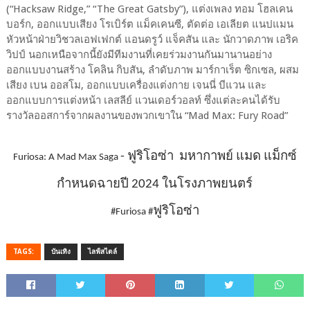
(“Hacksaw Ridge,” “The Great Gatsby”), แต่งเพลง ทอม โฮลเคน
บอร์ก, ออกแบบเสียง โรเบิร์ต แม็คเคนซี, ตัดต่อ เอเลียต แนปแมน
หัวหน้าฝ่ายวิชวลเอฟเฟกต์ แอนดรูว์ แจ็คสัน และ นักวาดภาพ เอริค
วิปป์ นอกเหนือจากนี้ยังมีทีมงานที่เคยร่วมงานกันมานานอย่าง
ออกแบบงานสร้าง โคลิน กิบสัน, ลำดับภาพ มาร์กาเร็ต ซิกเซล, ผสม
เสียง เบน ออสโม, ออกแบบเครื่องแต่งกาย เจนนี่ บีแวน และ
ออกแบบการแต่งหน้า เลสลีย์ แวนเดอร์วอลท์ ซึ่งแต่ละคนได้รับ
รางวัลออสการ์จากผลงานของพวกเขาใน “Mad Max: Fury Road”
- ฟูริโอซ่า มหากาพย์ แมด แม็กซ์
Furiosa: A Mad Max Saga
กำหนดฉายปี 2024 ในโรงภาพยนตร์
ฟูริโอซ่า
#Furiosa #
TAGS:
บันเทิง
ไลฟ์สไตล์