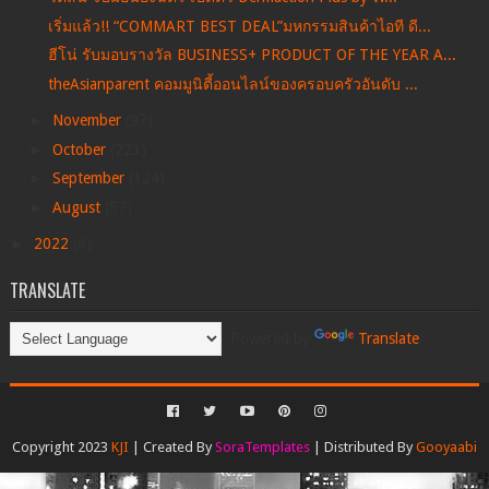
เริ่มแล้ว!! “COMMART BEST DEAL”มหกรรมสินค้าไอที ดี...
ฮีโน่ รับมอบรางวัล BUSINESS+ PRODUCT OF THE YEAR A...
theAsianparent คอมมูนิตี้ออนไลน์ของครอบครัวอันดับ ...
►
November
(97)
►
October
(223)
►
September
(124)
►
August
(57)
►
2022
(6)
TRANSLATE
Powered by
Translate
Copyright 2023
KJI
| Created By
SoraTemplates
| Distributed By
Gooyaabi
Templates