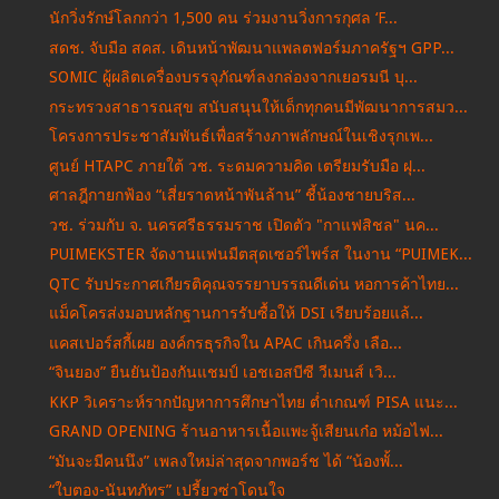
นักวิ่งรักษ์โลกกว่า 1,500 คน ร่วมงานวิ่งการกุศล ‘F...
สดช. จับมือ สคส. เดินหน้าพัฒนาแพลตฟอร์มภาครัฐฯ GPP...
SOMIC ผู้ผลิตเครื่องบรรจุภัณฑ์ลงกล่องจากเยอรมนี บุ...
กระทรวงสาธารณสุข สนับสนุนให้เด็กทุกคนมีพัฒนาการสมว...
โครงการประชาสัมพันธ์เพื่อสร้างภาพลักษณ์ในเชิงรุกเพ...
ศูนย์ HTAPC ภายใต้ วช. ระดมความคิด เตรียมรับมือ ฝุ...
ศาลฎีกายกฟ้อง “เสี่ยราดหน้าพันล้าน” ชี้น้องชายบริส...
วช. ร่วมกับ จ. นครศรีธรรมราช เปิดตัว "กาแฟสิชล" นค...
PUIMEKSTER จัดงานแฟนมีตสุดเซอร์ไพร์ส ในงาน “PUIMEK...
QTC รับประกาศเกียรติคุณจรรยาบรรณดีเด่น หอการค้าไทย...
แม็คโครส่งมอบหลักฐานการรับซื้อให้ DSI เรียบร้อยแล้...
แคสเปอร์สกี้เผย องค์กรธุรกิจใน APAC เกินครึ่ง เลือ...
“จินยอง” ยืนยันป้องกันแชมป์ เอชเอสบีซี วีเมนส์ เวิ...
KKP วิเคราะห์รากปัญหาการศึกษาไทย ต่ำเกณฑ์ PISA แนะ...
GRAND OPENING ร้านอาหารเนื้อแพะจู้เสียนเก๋อ หม้อไฟ...
“มันจะมีคนนึง” เพลงใหม่ล่าสุดจากพอร์ช ได้ “น้องพั้...
“ใบตอง-นันทภัทร” เปรี้ยวซ่าโดนใจ