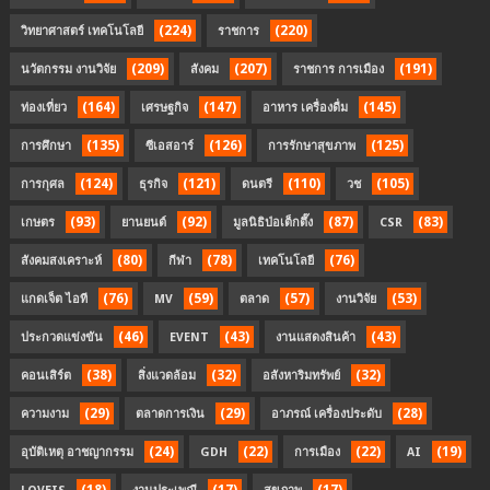
(224)
(220)
วิทยาศาสตร์ เทคโนโลยี
ราชการ
(209)
(207)
(191)
นวัตกรรม งานวิจัย
สังคม
ราชการ การเมือง
(164)
(147)
(145)
ท่องเที่ยว
เศรษฐกิจ
อาหาร เครื่องดื่ม
(135)
(126)
(125)
การศึกษา
ซีเอสอาร์
การรักษาสุขภาพ
(124)
(121)
(110)
(105)
การกุศล
ธุรกิจ
ดนตรี
วช
(93)
(92)
(87)
(83)
เกษตร
ยานยนต์
มูลนิธิป่อเต็กตึ๊ง
CSR
(80)
(78)
(76)
สังคมสงเคราะห์
กีฬา
เทคโนโลยี
(76)
(59)
(57)
(53)
แกดเจ็ต ไอที
MV
ตลาด
งานวิจัย
(46)
(43)
(43)
ประกวดแข่งขัน
EVENT
งานแสดงสินค้า
(38)
(32)
(32)
คอนเสิร์ต
สิ่งแวดล้อม
อสังหาริมทรัพย์
(29)
(29)
(28)
ความงาม
ตลาดการเงิน
อาภรณ์ เครื่องประดับ
(24)
(22)
(22)
(19)
อุบัติเหตุ อาชญากรรม
GDH
การเมือง
AI
(18)
(17)
(17)