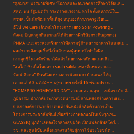
“ศุภมาส” บรรยายพิเศษ “โอกาสและอนาคตการศึกษาวิจัยแล...
สสท. พบ รัฐมนตรีฯ กระทรวงแรงงาน หารือ ตั้งสหกรณ์ใน...
สวพส. ปั้นนักพัฒนาพื้นที่สูง หนุนองค์กรภาครัฐเรียน...
ฮีโน่ We Care เดินหน้าโครงการ Hino Solar Powering ...
สังคม ปัญหาลูกกินยากแก้ได้ด้วยการฝึกวินัยการกิน(pnma)
PNMA แนะควรส่งเสริมการให้ความรู้ด้านสารอาหารในนมแม...
ผลสำรวจอังกฤษชี้หนึ่งในสิบของผู้สูบบุหรี่เข้าใจผิด...
กระดูกซี่โครงหักรักษาได้แล้วโดยการผ่าตัด ผศ.นพ.ศิร...
“สดใส” ซิงเกิ้ลใหม่จาก sarah salola เพลงที่แทนความ...
วัฒน์ ศิวดล” ยืนหนึ่งแห่งวงสาวน้อยเพชรบ้านแพง ได้ฤ...
เคาะแล้ว! 3 มติสมัชชาสุขภาพฯ ครั้งที่ 16 พร้อมประก...
“HOMEPRO HOMECARD DAY” ส่งมอบความสุข…เหนือระดับ ดี...
ภูมิธรรม’ นำภาคีประกาศเจตนารมณ์ สานพลังสร้างความเป...
6 สภาองค์การนายจ้างตบเท้ายื่นหนังสือคัดค้านการเก็บ...
โครงการประชาสัมพันธ์เพื่อสร้างภาพลักษณ์ในเชิงรุกเพ...
GLASSIQ บุกทำเลทองใจกลางสุขุมวิท เปิดแฟล็กชิพสโตร์...
วช. และศูนย์ขับเคลื่อนผลงานวิจัยสู่การใช้ประโยชน์ด...