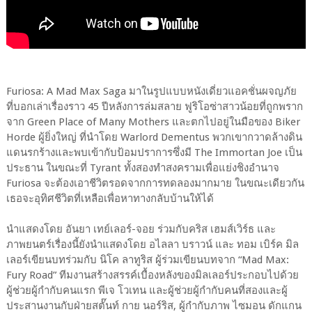
Furiosa: A Mad Max Saga มาในรูปแบบหนังเดี่ยวแอคชั่นผจญภัย
ที่บอกเล่าเรื่องราว 45 ปีหลังการล่มสลาย ฟูริโอซ่าสาวน้อยที่ถูกพราก
จาก Green Place of Many Mothers และตกไปอยู่ในมือของ Biker
Horde ผู้ยิ่งใหญ่ ที่นำโดย Warlord Dementus พวกเขากวาดล้างดิน
แดนรกร้างและพบเข้ากับป้อมปราการซึ่งมี The Immortan Joe เป็น
ประธาน ในขณะที่ Tyrant ทั้งสองทำสงครามเพื่อแย่งชิงอำนาจ
Furiosa จะต้องเอาชีวิตรอดจากการทดลองมากมาย ในขณะเดียวกัน
เธอจะอุทิศชีวิตที่เหลือเพื่อหาทางกลับบ้านให้ได้
นำแสดงโดย อันยา เทย์เลอร์-จอย ร่วมกับคริส เฮมส์เวิร์ธ และ
ภาพยนตร์เรื่องนี้ยังนำแสดงโดย อไลลา บราวน์ และ ทอม เบิร์ค มิล
เลอร์เขียนบทร่วมกับ นิโค ลาทูริส ผู้ร่วมเขียนบทจาก “Mad Max:
Fury Road” ทีมงานสร้างสรรค์เบื้องหลังของมิลเลอร์ประกอบไปด้วย
ผู้ช่วยผู้กำกับคนแรก พีเจ โวเทน และผู้ช่วยผู้กำกับคนที่สองและผู้
ประสานงานกับฝ่ายสตั๊นท์ กาย นอร์ริส, ผู้กำกับภาพ ไซมอน ดักแกน