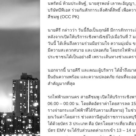
นพรัตน์ ท้วมประดิษฐ์, นายสุรพงษ์ เลาหะอัญญา,
บริษัทบีทีเอส ร่วมกันสักการะสิ่งศักดิ์สิทธิ์ เ
สีชมพู (OCC PK)
นายคีรี กล่าวว่า วันนี้ถือเป็นฤกษ์ดี มีการสักกา
หลังจากเปิดให้บริการเชิงพาณิชย์ไปเมื่อวันที่ 
วันนี้ ได้เห็นถึงความร่วมมือร่วมใจ ความมุ่งมั่
มีความสะดวกสบาย และปลอดภัย โดยรถไฟฟ้าเส้นท
ประชาชนได้เป็นอย่างดี เพราะเส้นทางช่วงแคราย 
นอกจากนี้ นายคีรี และคณะผู้บริหาร ได้ย้ำถึ
ยืนยันความพร้อม และความปลอดภัย ก่อนที่จะออกใ
สำคัญมากที่สุด
รถไฟฟ้ามหานคร สายสีชมพู เปิดให้บริการเชิงพาณิ
06.00 – 00.00 น. โดยคิดอัตราค่าโดยสารลด 15%
รางจ่ายกระแสไฟฟ้าที่ได้รับความเสียหาย) ในช่
ยกเว้นค่าโดยสาร ช่วงสถานีศูนย์ราชการนนทบุรี
ได้ด้วยบัตร 3 ประเภท คือ บัตรโดยสารเที่ยวเด
บัตร EMV จะได้รับส่วนลดค่าแรกเข้า 13 – 14 