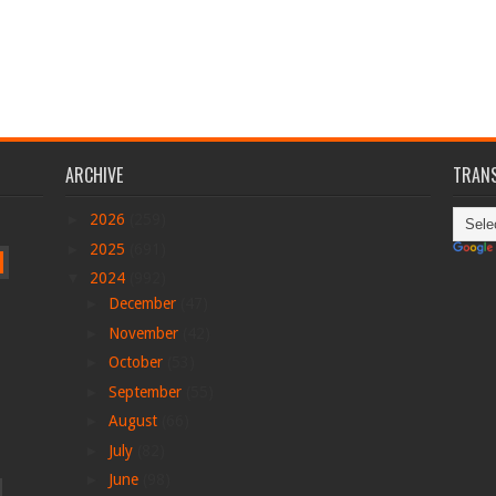
ARCHIVE
TRANS
►
2026
(259)
►
2025
(691)
▼
2024
(992)
►
December
(47)
►
November
(42)
►
October
(53)
►
September
(55)
►
August
(66)
►
July
(82)
►
June
(98)