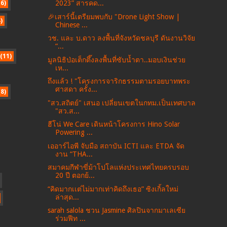
2023” สารคด...
16)
🎉เสาร์นี้เตรียมพบกับ "Drone Light Show |
)
Chinese ...
วช. และ บ.ดาว ลงพื้นที่จังหวัดชลบุรี ดันงานวิจัย
“...
(11)
มูลนิธิป่อเต็กตึ๊งลงพื้นที่ซับน้ำตา..มอบเงินช่วย
เห...
ถึงแล้ว ! "โครงการจาริกธรรมตามรอยบาทพระ
ศาสดา ครั้ง...
(8)
"สว.สถิตย์" เสนอ เปลี่ยนเขตในกทม.เป็นเทศบาล
"สว.ส...
ฮีโน่ We Care เดินหน้าโครงการ Hino Solar
Powering ...
เออาร์ไอพี จับมือ สถาบัน ICTI และ ETDA จัด
งาน “THA...
สมาคมกีฬาขี่ม้าโปโลแห่งประเทศไทยครบรอบ
20 ปี ตอกย้...
“คิดมากเเต่ไม่มากเท่าคิดถึงเธอ” ซิงเกิ้ลใหม่
ล่าสุด...
sarah salola ชวน Jasmine ศิลปินจากมาเลเซีย
ร่วมฟีท ...