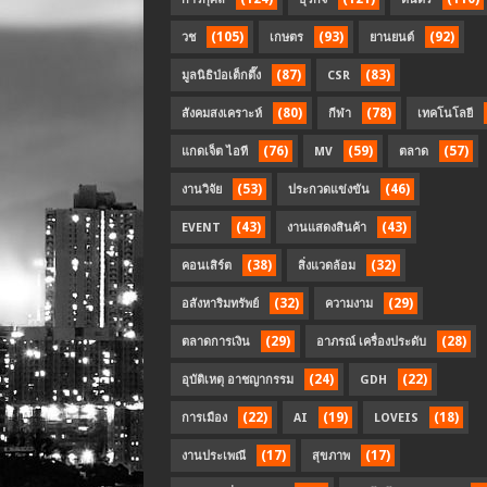
(105)
(93)
(92)
วช
เกษตร
ยานยนต์
(87)
(83)
มูลนิธิป่อเต็กตึ๊ง
CSR
(80)
(78)
สังคมสงเคราะห์
กีฬา
เทคโนโลยี
(76)
(59)
(57)
แกดเจ็ต ไอที
MV
ตลาด
(53)
(46)
งานวิจัย
ประกวดแข่งขัน
(43)
(43)
EVENT
งานแสดงสินค้า
(38)
(32)
คอนเสิร์ต
สิ่งแวดล้อม
(32)
(29)
อสังหาริมทรัพย์
ความงาม
(29)
(28)
ตลาดการเงิน
อาภรณ์ เครื่องประดับ
(24)
(22)
อุบัติเหตุ อาชญากรรม
GDH
(22)
(19)
(18)
การเมือง
AI
LOVEIS
(17)
(17)
งานประเพณี
สุขภาพ