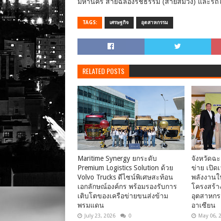
มหานคร สายฉลองรัชธรรม (สายสีม่วง) และรถ
TAGS:
เศรษฐกิจ
อุตสาหกรรม
RELATED POSTS
Maritime Synergy ยกระดับ
จังหวัดฉะ
Premium Logistics Solution ด้วย
ข่าย เปิด
Volvo Trucks ดีไซน์พิเศษสะท้อน
พลังงานใน
เอกลักษณ์องค์กร พร้อมรองรับการ
โครงสร้าง
เติบโตของเครือข่ายขนส่งข้าม
อุตสาหกร
พรมแดน
อาเซียน
July 23, 2026
0
May 06, 