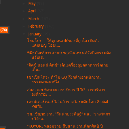
►
May
(99)
►
April
(67)
►
March
(167)
►
February
(147)
(76)
▼
January
(69)
โฮมโปร… ให้ทุกคนเปย์ของที่ถูกใจ เปิดตัว
แคมเปญ โฮมเ...
พิพิธภัณฑ์การเกษตรฯสุดอินเทรนด์จัดกิจกรรมต้อ
นรับเด...
“คิดซ์ แอนด์ คิทซ์” เดินเครื่องลุยตลาดการ์ดเกม
เต็ม...
เขาเป็นใคร? ทำไม GQ ถึงกล้าเอาพนักงาน
ธรรมดาคนหนึ่ง...
สจล. เผย ทิศทางการบริหาร ปี ’67 การบริหาร
องค์กรอย่...
เคาน์เตอร์เซอร์วิส คว้ารางวัลระดับโลก Global
Perfo...
วช.เชิญชมงาน “วันนักประดิษฐ์” และ “รางวัลกา
รวิจัยแ...
“KOYORI หลอมรวม สืบสาน งานหัตถศิลป์ ปี