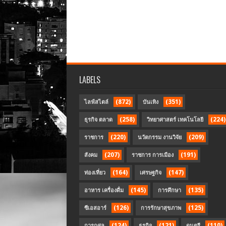
LABELS
(872)
(351)
ไลฟ์สไตล์
บันเทิง
(258)
(224)
ธุรกิจ ตลาด
วิทยาศาสตร์ เทคโนโลยี
(220)
(209)
ราชการ
นวัตกรรม งานวิจัย
(207)
(191)
สังคม
ราชการ การเมือง
(164)
(147)
ท่องเที่ยว
เศรษฐกิจ
(145)
(135)
อาหาร เครื่องดื่ม
การศึกษา
(126)
(125)
ซีเอสอาร์
การรักษาสุขภาพ
(124)
(121)
(110)
การกุศล
ธุรกิจ
ดนตรี