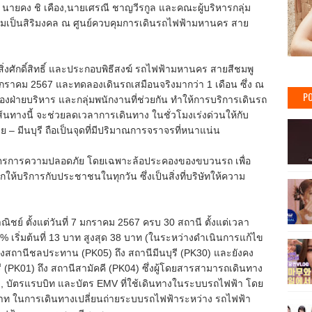
 นายคง ชิ เคือง,นายเศรณี ชาญวีรกูล และคณะผู้บริหารกลุ่ม
พื่อความเป็นสิริมงคล ณ ศูนย์ควบคุมการเดินรถไฟฟ้ามหานคร สาย
ระสิ่งศักดิ์สิทธิ์ และประกอบพิธีสงฆ์ รถไฟฟ้ามหานคร สายสีชมพู
7 มกราคม 2567 และทดลองเดินรถเสมือนจริงมากว่า 1 เดือน ซึ่ง ณ
PO
น ของฝ่ายบริหาร และกลุ่มพนักงานที่ช่วยกัน ทำให้การบริการเดินรถ
างนี้ จะช่วยลดเวลาการเดินทาง ในชั่วโมงเร่งด่วนให้กับ
– มีนบุรี ถือเป็นจุดที่มีปริมาณการจราจรที่หนาแน่น
งมาตรการความปลอดภัย โดยเฉพาะล้อประคองของขบวนรถ เพื่อ
ห้บริการกับประชาชนในทุกวัน ซึ่งเป็นสิ่งที่บริษัทให้ความ
ชย์ ตั้งแต่วันที่ 7 มกราคม 2567 ครบ 30 สถานี ตั้งแต่เวลา
 เริ่มต้นที่ 13 บาท สูงสุด 38 บาท (ในระหว่างดำเนินการแก้ไข
วงสถานีชลประทาน (PK05) ถึง สถานีมีนบุรี (PK30) และยังคง
 (PK01) ถึง สถานีสามัคคี (PK04) ซึ่งผู้โดยสารสามารถเดินทาง
ียว, บัตรแรบบิท และบัตร EMV ที่ใช้เดินทางในระบบรถไฟฟ้า โดย
บาท ในการเดินทางเปลี่ยนถ่ายระบบรถไฟฟ้าระหว่าง รถไฟฟ้า