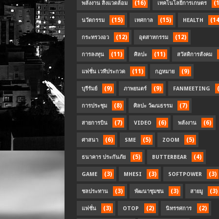
(16)
(
พลังงาน สิ่งแวดล้อม
เทคโนโลยีการเกษตร
(15)
(15)
(14
นวัตกรรม
เทศกาล
HEALTH
(12)
(12)
กระทรวงอว
อุตสาหกรรม
(11)
(11)
การลงทุน
ศิลปะ
สวัสดิการสังคม
(11)
(9)
แฟชั่น เวทีประกวด
กฎหมาย
(9)
(9)
บุรีรัมย์
ภาพยนตร์
FANMEETING
(8)
(7)
การประชุม
ศิลปะ วัฒนธรรม
(7)
(6)
(6)
สายการบิน
VIDEO
พลังงาน
(6)
(5)
(5)
ศาสนา
SME
ZOOM
(5)
(4)
ธนาคาร ประกันภัย
BUTTERBEAR
(3)
(3)
(3)
GAME
MHESI
SOFTPOWER
(3)
(3)
(3)
ชลประทาน
พัฒนาชุมชน
สายมู
(3)
(2)
(2)
แฟชั่น
OTOP
นิทรรศการ