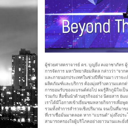
ผู้ช่วยศาสตราจารย์ ดร. บุญยิ่ง คงอาชาภัทร
การจัดการ มหาวิทยาลัยมหิดล กล่าวว่า “จา
และภายนอกประเทศในช่วงปีที่ผ่านมา เราจะเห็น
ผลิตภัณฑ์และบริการ ต้องมุ่งสร้างความแตกต่าง
การยอมรับของแบรนด์ต่อไป ผมรู้สึกภูมิใจเป็นอ
ร่วมกับ สื่อชั้นนำด้านธุรกิจอย่าง นิตยสาร Bu
เราได้มีโอกาสเข้าเยี่ยมชมหลายกิจการเพื่อ
รวมทั้งทำการสำรวจเชิงปริมาณ จนเป็นที่มาของผ
ที่เราเชื่อมั่นมาตลอด หาก “แบรนด์” มุ่งถึงป
สามารถครองใจผู้บริโภคอย่างยาวนานและยั่งย