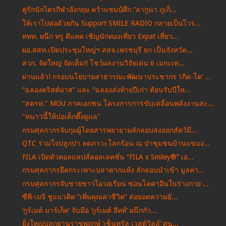
คู่รักนักไตรกีฬาอังกฤษ คว้าแชมป์ศึก “ลากูน่า ภูเก็...
ให้เราไปต่อด้วยกัน Support SMILE RADIO กลายเป็นไวร...
ททท. ผนึก ทรู ดีแทค เชิญนักท่องเที่ยว Expat เที่ยว...
ผอ.สสท.เปิดประชุมใหญ่ฯ สสจ.เพรชบุรี ยก เป็นจังหวัด...
สวก. จัดใหญ่ จัดเต็ม!! โชว์ผลงานวิจัยเด่น 6 เมกะเท...
ผ่านแล้ว! กรอบนโยบายสาธารณะพัฒนาประชากร ‘เกิด-โต’ ...
“ฉลองคริสต์มาส” และ “ฉลองส่งท้ายปีเก่า ต้อนรับปีให...
"สครท." MOU ภาคเอกชน โครงการการขับเคลื่อนพลังงานสะ...
"หนาวนี้ให้ป่อเต็กตึ๊งดูแล"
กรมศุลกากรจับกุมผู้โดยสารพยายามลักลอบส่งออกสัตว์มี...
QTC ร่วมใจปลูกป่า ลดภาวะโลกร้อน ณ ป่าชุมชนบ้านแขมง...
FILA เปิดตัวคอลแลปส์คอลเลคชั่น “FILA x Smiley®” เอ...
กรมศุลกากรยึดกระเพาะปลาตากแห้ง ลักลอบนำเข้า มูลค่า...
กรมศุลกากรจับชายชาวไอวอเรียน ซ่อนโคคาอีนในร่างกาย ...
ซีพี-เมจิ ชูแนวคิด “เพิ่มคุณค่าชีวิต” ต่อยอดความยั...
‘กูร์เมต์ มาร์เก็ต’ จับมือ ‘กูร์เมต์ อีทส์’ ผนึกกำ...
ยิ่งใหญ่ปลุกย่านราชพฤกษ์ ‘เซ็นทรัล เวสต์วิลล์’ ศูน...