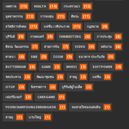
(15)
(14)
(12)
เทศกาล
HEALTH
กระทรวงอว
(12)
(11)
(11)
อุตสาหกรรม
การลงทุน
ศิลปะ
(11)
(11)
(9)
สวัสดิการสังคม
แฟชั่น เวทีประกวด
กฎหมาย
(9)
(9)
(8)
(8)
บุรีรัมย์
ภาพยนตร์
FANMEETING
การประชุม
(7)
(7)
(6)
(6)
ศิลปะ วัฒนธรรม
สายการบิน
VIDEO
พลังงาน
(6)
(5)
(5)
(5)
ศาสนา
SME
ZOOM
ธนาคาร ประกันภัย
(4)
(3)
(3)
(3)
BUTTERBEAR
GAME
MHESI
SOFTPOWER
(3)
(3)
(3)
(3)
ชลประทาน
พัฒนาชุมชน
สายมู
แฟชั่น
(2)
(2)
(2)
OTOP
นิทรรศการ
บุรีรัมย์ยูไนเต็ด
(2)
(1)
เฟอร์นิเจอร์
CARDGAME
(1)
(1)
YOONCHANYOUNGINBANGKOK
ลมหายใจของแผ่นดิน
(1)
(1)
สายมุ
แว่นใหญ่