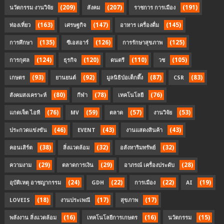
(209)
(207)
(191)
นวัตกรรม งานวิจัย
สังคม
ราชการ การเมือง
(163)
(147)
(145)
ท่องเที่ยว
เศรษฐกิจ
อาหาร เครื่องดื่ม
(135)
(126)
(125)
การศึกษา
ซีเอสอาร์
การรักษาสุขภาพ
(124)
(120)
(110)
(105)
การกุศล
ธุรกิจ
ดนตรี
วช
(93)
(92)
(87)
(83)
เกษตร
ยานยนต์
มูลนิธิป่อเต็กตึ๊ง
CSR
(80)
(78)
(76)
สังคมสงเคราะห์
กีฬา
เทคโนโลยี
(76)
(59)
(57)
(53)
แกดเจ็ต ไอที
MV
ตลาด
งานวิจัย
(46)
(43)
(43)
ประกวดแข่งขัน
EVENT
งานแสดงสินค้า
(38)
(32)
(32)
คอนเสิร์ต
สิ่งแวดล้อม
อสังหาริมทรัพย์
(29)
(29)
(28)
ความงาม
ตลาดการเงิน
อาภรณ์ เครื่องประดับ
(24)
(22)
(22)
(19)
อุบัติเหตุ อาชญากรรม
GDH
การเมือง
AI
(18)
(17)
(17)
LOVEIS
งานประเพณี
สุขภาพ
(16)
(16)
(15)
พลังงาน สิ่งแวดล้อม
เทคโนโลยีการเกษตร
นวัตกรรม