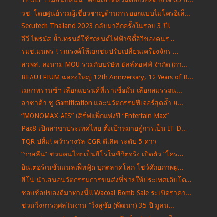
TPOLY ร่วมสนับสนุน "คอนเสิร์ตสวนดอกร้อยดวงใจ 65 ปี...
วช. โดยศูนย์รวมผู้เชี่ยวชาญด้านการออกแบบไมโครอิเล็...
Secutech Thailand 2023 กลับมาอีกครั้งในรอบ 3 ปี!
อีวี ไพรมัส ย้ำเทรนด์ใช้รถยนต์ไฟฟ้าซิตี้อีวีของคนร...
รมช.มนพร ! รณรงค์ให้เอกชนปรับเปลี่ยนเครื่องจักร ...
สวพส. ลงนาม MOU ร่วมกับบริษัท ฮิลล์คอฟฟ์ จำกัด (กา...
BEAUTRIUM ฉลองใหญ่ 12th Anniversary, 12 Years of B...
เมกาทรานซ์ฯ เลือกแบรนด์ที่เราเชื่อมั่น เลือกสมรรถน...
ลาซาด้า ชู Gamification และนวัตกรรมฟีเจอร์สุดล้ำ ย...
“MONOMAX-AIS” เสิร์ฟแพ็กแห่งปี “Entertain Max”
Pax8 เปิดสาขาประเทศไทย ตั้งเป้าหมายสู่การเป็น IT D...
TQR ปลื้ม! คว้ารางวัล CGR ดีเลิศ ระดับ 5 ดาว
“วาสลีน” ชวนคนไทยเป็นฮีโร่ในชีวิตจริง เปิดตัว “โคร...
อินเตอร์เนชั่นแนลเพ็ทฟู้ด บุกตลาดโลก โชว์ศักยภาพผู...
ฮีโน่ นำเสนอนวัตกรรมการขนส่งที่ช่วยให้ประเทศเติบโต...
ชอบช้อปของดีมาทางนี้!! Wacoal Bomb Sale ระเบิดราคา...
ชวนวิ่งการกุศลในงาน “วิ่งสู่ชัย (พัฒนา) 35 ปี มูลน...