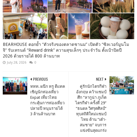
BEARHOUSE ตอกย้ำ “ตัวจริงของตลาดชานม” เปิดตัว “ซิลเวอร์มูนโม
จิ” รับเทรนด์ “Reward drink” ความสุขเล็กๆ ประจำวัน ตั้งเป้าปิดปี
2026 ด้วยรายได้ 800 ล้านบาท
July 28, 2026
0
PREVIOUS
NEXT
ททท. ผนึก ทรู ดีแทค
คู่รักนักไตรกีฬา
เชิญนักท่องเที่ยว
อังกฤษ คว้าแชมป์
Expat เที่ยวไทย
ศึก “ลากูน่า ภูเก็ต
กระตุ้นการท่องเที่ยว
ไตรกีฬา ครั้งที่ 29”
ปลายปี หนุนรายได้
“ธนดล วิศรุตศิลป์”
3 ล้านล้านบาท
ทุบสถิติใหม่แชมป์
ไทย ด้าน “เต๋า-
สมชาย” จบการ
แข่งขันสุดแกร่ง