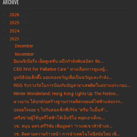
ARCHIVE
►
2026
(257)
►
2025
(691)
►
2024
(992)
▼
2023
(598)
►
December
(97)
▼
November
(97)
อิมเมจิเนียริ่ง เอ็ดดูเคชั่น ผนึกกำลังพันธมิตร จัด...
CBD First For Palliative Care ” ทางเลือกการดูแลผู้...
มูลนิธิป่อเต็กตึ๊ง มอบของขวัญเพื่อเป็นขวัญและกำลัง...
WSG รับรางวัลในการป้องกันปัญหายาเสพติดในสถานประกอบ...
Winter Wonderland: Hong Kong Lights Up The Festive...
ฉางอาน ได้ฤกษ์ก่อสร้างฐานการผลิตรถยนต์ไฟฟ้าแห่งแรก...
ปล่อยใจจอย ๆ ไปกับสองเซ็กซี่เกิร์ล “ดรีม-ใบมิ้นท์”...
เครือข่ายผู้ใช้บุหรี่ไฟฟ้าโต้เอ็นจีโอ หยุดเอาเด็กแ...
วช. หนุน มทร.ศรีวิชัย เพิ่มมูลค่า “กาแฟเขาหัวช้างส...
วช. ติดตามความก้าวหน้า การนำเทคโนโลยีสมัยใหม่ เพิ่...