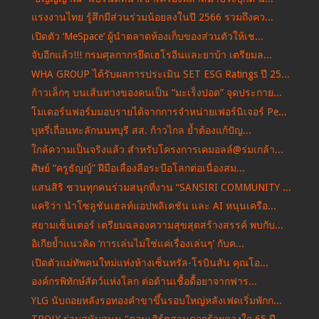
แรงงานไทย รู้สึกมีส่วนร่วมน้อยลงในปี 2566 รวมถึงคว...
เปิดตัว ‘MeSpace’ ผู้นำตลาดห้องเก็บของส่วนตัวให้เช...
จับอีกแล้ว!!! กรมศุลกากรยึดเฮโรอีนและยาบ้า เตรียมล...
WHA GROUP ได้รับผลการประเมิน SET ESG Ratings ปี 25...
ก้าวเล็กๆ บนเส้นทางของคนเป็น “มะเร็งปอด” จุดประกาย...
โมเดอร์นฟอร์มมอบรายได้จากการจำหน่ายเฟอร์นิเจอร์ Pe...
บุหรี่เถื่อนทะลักนนทบุรี สส. ก้าวไกล ย้ำต้องแก้ปัญ...
ใกล้ความเป็นจริงแล้ว สำหรับโครงการเคมอลล์@ร่มเกล้า...
ศิษย์ “ครูธัญญ์” ฝีมือเลื่องลือระบือโลกต่อเนื่องสม...
แสนสิริ ชวนทุกคนร่วมสนุกที่งาน “SANSIRI COMMUNITY ...
แคริว่า นำโซลูชันเฮลท์แอปพลิเคชัน และ AI หนุนเครือ...
สยามเซ็นเตอร์ เตรียมฉลองความสุขสุดสร้างสรรค์ พบกับ...
อิเกียย้ำแนวคิด ‘การเล่นไม่ใช่แค่เรื่องเล่นๆ’ กับค...
เปิดตัวแม่ทัพคนใหม่แห่งห้างเซ็นทรัล-โรบินสัน คุณโอ...
องค์กรพิทักษ์สัตว์แห่งโลก ต่อต้านเชื้อดื้อยาจากฟาร...
YLG นับถอยหลังรอทองคำขาขึ้นรอบใหญ่หลังเฟดเริ่มพักก...