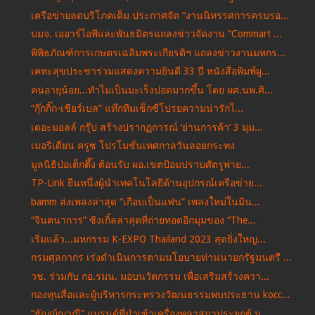
เครือข่ายลดบริโภคเค็ม ประกาศจัด “งานนิทรรศการครบรอ...
บมจ. เออาร์ไอพีและพันธมิตรแถลงข่าวจัดงาน “Commart ...
พิพิธภัณฑ์การเกษตรเฉลิมพระเกียรติฯ แถลงข่าวงานมหกร...
เคหะสุขประชาร่วมแสดงความยินดี 33 ปี หนังสือพิมพ์ผู...
คนอายุน้อย...ทำไมเป็นมะเร็งปอดมากขึ้น โดย ผศ.นพ.ศิ...
“กุ๊กกิ๊ก-เชียร์เบล” แท๊กทีมเซ็กซี่โปรยความน่ารักไ...
เดอะมอลล์ กรุ๊ป สร้างปรากฏการณ์ ‘ย่านการค้า’ 3 มุม...
เมอริเดียน ครูซ โปรโมชั่นเทศกาลวันลอยกระทง
มูลนิธิป่อเต็กตึ๊ง ต้อนรับ ผอ.เขตป้อมปราบศัตรูพ่าย...
TP-Link ยืนหนึ่งผู้นำเทคโนโลยีด้านอุปกรณ์เครือข่าย...
bamm ส่งเพลงล่าสุด “เกือบเป็นแฟน” เพลงใหม่ในมิน...
“จินตนาการ” ซิงเกิ้ลล่าสุดที่ถ่ายทอดอีกมุมของ “The...
เริ่มแล้ว...มหกรรม K-EXPO Thailand 2023 สุดยิ่งใหญ...
กรมศุลกากร เร่งดำเนินการตามนโยบายท่านนายกรัฐมนตรี ...
วช. ร่วมกับ กอ.รมน. มอบนวัตกรรม เพื่อเสริมสร้างควา...
กองทุนสื่อและผู้บริหารกระทรวงวัฒนธรรมพบประธาน kocc...
“ธัญญ์ญาณี” แบรนด์ที่นำเข้าเครื่องพลาสมาประยุกต์ น...