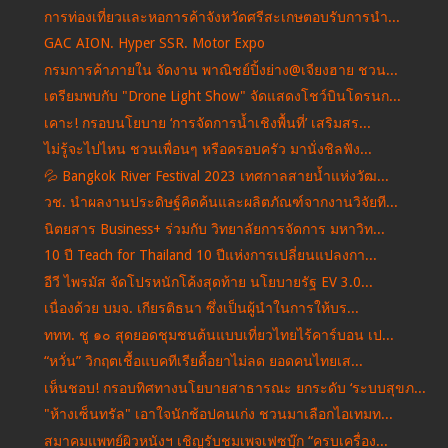
การท่องเที่ยวและหอการค้าจังหวัดศรีสะเกษตอบรับการนำ...
GAC AION. Hyper SSR. Motor Expo
กรมการค้าภายใน จัดงาน พาณิชย์ปิ้งย่าง@เจียงฮาย ชวน...
เตรียมพบกับ "Drone Light Show" จัดแสดงโชว์บินโดรนก...
เคาะ! กรอบนโยบาย ‘การจัดการน้ำเชิงพื้นที่’ เสริมสร...
ไม่รู้จะไปไหน ชวนเพื่อนๆ หรือครอบครัว มานั่งชิลฟัง...
💦 Bangkok River Festival 2023 เทศกาลสายน้ำแห่งวัฒ...
วช. นำผลงานประดิษฐ์คิดค้นและผลิตภัณฑ์จากงานวิจัยที...
นิตยสาร Business+ ร่วมกับ วิทยาลัยการจัดการ มหาวิท...
10 ปี Teach for Thailand 10 ปีแห่งการเปลี่ยนแปลงกา...
อีวี ไพรมัส จัดโปรหนักโค้งสุดท้าย นโยบายรัฐ EV 3.0...
เนื่องด้วย บมจ. เกียรติธนา ซึ่งเป็นผู้นำในการให้บร...
ททท. ชู ๑๐ สุดยอดชุมชนต้นแบบเที่ยวไทยไร้คาร์บอน เป...
“หวั่น”​ วิกฤตเชื้อแบคทีเรียดื้อยาไม่ลด ยอดคนไทยเส...
เห็นชอบ! กรอบทิศทางนโยบายสาธารณะ ยกระดับ ‘ระบบสุขภ...
"ห้างเซ็นทรัล" เอาใจนักช้อปคนเก่ง ชวนมาเลือกไอเทมท...
สมาคมแพทย์ผิวหนังฯ เชิญรับชมเพจเฟซบุ๊ก “ครบเครื่อง...