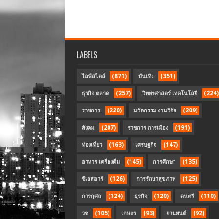
LABELS
(871)
(351)
ไลฟ์สไตล์
บันเทิง
(257)
(224)
ธุรกิจ ตลาด
วิทยาศาสตร์ เทคโนโลยี
(220)
(209)
ราชการ
นวัตกรรม งานวิจัย
(207)
(191)
สังคม
ราชการ การเมือง
(163)
(147)
ท่องเที่ยว
เศรษฐกิจ
(145)
(135)
อาหาร เครื่องดื่ม
การศึกษา
(126)
(125)
ซีเอสอาร์
การรักษาสุขภาพ
(124)
(120)
(110)
การกุศล
ธุรกิจ
ดนตรี
(105)
(93)
(92)
วช
เกษตร
ยานยนต์