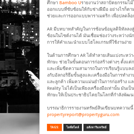
ศึกษา
Bamboo U
รายงานว่าสถาปัตยกรรมไม้
ออกแบบที่ซับซ้อนให้กับช่างฝีมือ อย่างไรก็ตาม 
ช่วยและการออกแบบพาราเมตริก เพื่อปลดล็อ
AR มีบทบาทสำคัญในการซ้อนข้อมูลดิจิทัลล
ซ้อนในไซต์งานได้ มันเชื่อมช่องว่างระหว่าง
การให้คำแนะนำแบบโฮโลแกรมที่ใช้งานง่าย
ในด้านการศึกษา AR ได้ทำลายเส้นแบ่งระหว่างนัก
ทักษะ ช่วยในขั้นตอนการก่อสร้างต่างๆ ตั้
และเพิ่มขีดความสามารถในการเรียนรู้แบบลงมื
งกับอัลกอริธึมขั้นสูงและเครื่องมือในการทำง
และลูกค้า เพิ่มความแม่นยำในการก่อสร้าง แ
Reality ไม่ได้เป็นเพียงเครื่องมือเท่านั้น มั
ทักษะให้เป็นประชาธิปไตยในโลกที่กำลังพัฒ
บรรณาธิการรายงานทรัพย์สินเขียนบทความนี้ สำ
propertyreport@propertyguru.com
TAGS:
ไลฟ์สไตล์
อสังหาริมทรัพย์