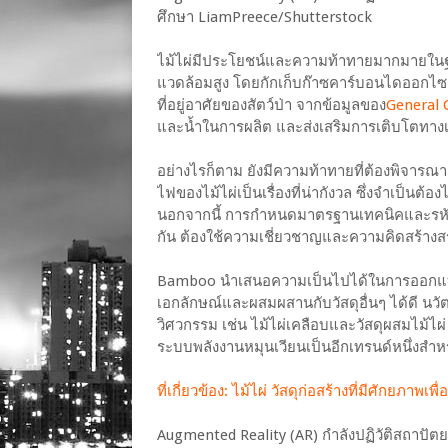
ศึกษา LiamPreece/Shutterstock
ไม้ไผ่มีประโยชน์และความท้าทายมากมายในฐานะวั
แวดล้อมสูง โดยกักเก็บก๊าซคาร์บอนไดออกไซ
ที่อยู่อาศัยของสัตว์ป่า จากข้อมูลของ
General 
และน้ำในการผลิต และส่งเสริมการเติบโตทาง
อย่างไรก็ตาม ยังมีความท้าทายที่ต้องพิจาร
ไฟของไม้ไผ่เป็นเรื่องที่น่ากังวล ซึ่งจำเป็นต
นอกจากนี้ การกำหนดมาตรฐานเทคนิคและรหัสกา
กัน ต้องใช้ความเชี่ยวชาญและความคิดสร้างส
Bamboo นำเสนอความเป็นไปได้ในการออกแบบที่
เอกลักษณ์และผสมผสานกับวัสดุอื่นๆ ได้ดี น
วิศวกรรม เช่น ไม้ไผ่เคลือบและวัสดุผสมไม้ไผ่
ระบบพลังงานหมุนเวียนเป็นอีกเทรนด์หนึ่งสำหร
ที่เกี่ยวข้อง: ไม้ไผ่ วัสดุก่อสร้างที่มีศักยภาพเพื
Augmented Reality (AR) กำลังปฏิวัติสถาปั