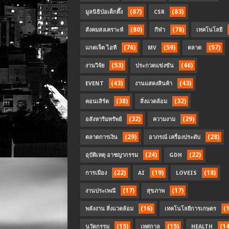
(87)
(83)
มูลนิธิป่อเต็กตึ๊ง
CSR
(80)
(78)
สังคมสงเคราะห์
กีฬา
เทคโนโลยี
(76)
(59)
(57)
แกดเจ็ต ไอที
MV
ตลาด
(53)
(46)
งานวิจัย
ประกวดแข่งขัน
(43)
(43)
EVENT
งานแสดงสินค้า
(38)
(32)
คอนเสิร์ต
สิ่งแวดล้อม
(32)
(29)
อสังหาริมทรัพย์
ความงาม
(29)
(28)
ตลาดการเงิน
อาภรณ์ เครื่องประดับ
(24)
(22)
อุบัติเหตุ อาชญากรรม
GDH
(22)
(19)
(18)
การเมือง
AI
LOVEIS
(17)
(17)
งานประเพณี
สุขภาพ
(16)
(
พลังงาน สิ่งแวดล้อม
เทคโนโลยีการเกษตร
(15)
(15)
(14
นวัตกรรม
เทศกาล
HEALTH