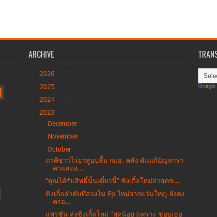
ARCHIVE
TRANS
►
2026
(257)
►
2025
(691)
►
2024
(992)
▼
2023
(598)
►
December
(97)
►
November
(97)
▼
October
(223)
ภาคีชาวไร่ยาสูบปลื้ม กมธ. คลัง ดันแก้ปัญหารา
คาและอ...
“คุณได้รับสิทธิ์นั้นเดี๋ยวนี้” ซิงเกิ้ลใหม่ล่าสุดข...
ซิงเกิ้ลลำดับที่สองใน Ep ใหม่จากแว่นใหญ่ ยังคง
ครอ...
แพรซัน ส่งซิงเกิ้ลใหม่ “พูดน้อย (เพราะ ชอบเธอ