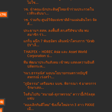
ไม่ใช...
วช. นำคณะนักประดิษฐ์ไทยเข้าร่วมประกวดใน
เวทีระดับนา...
(76)
วช. ร่วมกับ ศูนย์วิจัยแห่งชาติด้านแผ่นดินไหว จัด
สั...
ประธานฯ สสท. ลงพื้นที่ สก.ศรีสัชนาลัย พบ
สมาชิก ร่ว...
แกร็บ ผนึก 7 พันธมิตร เดินหน้าโครงการ “Grab
EV”เล็...
THAIFEX – HOREC Asia และ Asset World
Corporation ป...
ทีม พัฒนาประกันสังคม เข้าพบ แสดงความยินดี
ปลัดกระท...
‘รมว.ธรรมนัส’ มอบนโยบายกรมตรวจบัญชี
สหกรณ์ เร่งสร้า...
“ภูมิธรรม” เตรียมชง นบข. พิจารณา 4 มาตรการ
รักษาเสถ...
ใจสั่นไปกับ “สมายด์-สุภาพรรณ” คาวาอี้เกิร์ลสุด
แซ่บ
16)
“ลองเลิกกันดีไหม” ซิงเกิ้ลใหม่จาก 3 สาว PiXXiE
เมื...
)