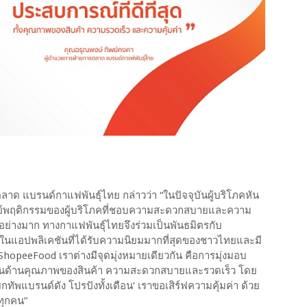
าด แบรนด์กาแฟพันธุ์ไทย กล่าวว่า “ในปัจจุบันผู้บริโภคหัน
จทย์พฤติกรรมของผู้บริโภคที่ชอบความสะดวกสบายและความ
นอย่างมาก ทางกาแฟพันธุ์ไทยจึงร่วมเป็นพันธมิตรกับ
ึ่งในแอปพลิเคชันที่ได้รับความนิยมมากที่สุดของชาวไทยและมี
 ShopeeFood เราต่างมีจุดมุ่งหมายเดียวกัน คือการมุ่งมอบ
น ทั้งในด้านคุณภาพของสินค้า ความสะดวกสบายและรวดเร็ว โดย
พแบรนด์ดัง โปรปังทั้งเดือน’ เราขอเสิร์ฟความคุ้มค่า ด้วย
ทุกคน”