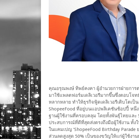
คุณอรุณพงษ์ ทิพย์คงคา ผู้อำนวยการฝ่ายการตล
มาใช้แพลตฟอร์มเดลิเวอรีมากขึ้นซึ่งตอบโ
หลากหลาย ทำให้ธุรกิจฟู้ดเดลิเวอรีเติบโตเป็
ShopeeFood ที่อยู่บนแอปพลิเคชันช้อปปี้ หน
ฐานผู้ใช้งานที่ครอบคลุม โดยทั้งพันธุ์ไทยและ
ประสบการณ์ที่ดีที่สุดส่งตรงถึงมือผู้ใช้งา
ในแคมเปญ ‘ShopeeFood Birthday Parade ยกทั
ส่วนลดสูงสุด 50% เป็นของขวัญให้แก่ผู้ใช้งาน