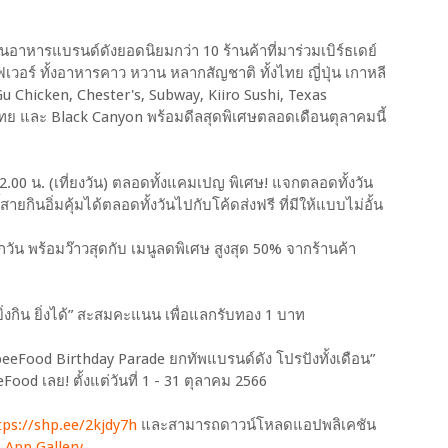
อาหารแบรนด์ดังยอดนิยมกว่า 10 ร้านค้าที่มาร่วมเบิร์ธเดย์
วอร์ ทั้งอาหารคาว หวาน หลากสัญชาติ ทั้งไทย ญี่ปุ่น เกาหลี
u Chicken, Chester's, Subway, Kiiro Sushi, Texas
ทย และ Black Canyon พร้อมดีลสุดพิเศษตลอดเดือนตุลาคมนี้
12.00 น. (เที่ยงวัน) ตลอดทั้งแคมเปญ พิเศษ! แจกตลอดทั้งวัน
ายกินอิ่มคุ้มได้ตลอดทั้งวันไปกับโค้ดส่งฟรี ที่มีให้แบบไม่อั้น
ุกวัน พร้อมว๊าวสุดกับ เมนูลดพิเศษ สูงสุด 50% จากร้านค้า
ยิ่งกิน ยิ่งได้” สะสมคะแนน เพื่อแลกรับทอง 1 บาท
eFood Birthday Parade ยกทัพแบรนด์ดัง โปรปังทั้งเดือน”
Food เลย! ตั้งแต่วันที่ 1 - 31 ตุลาคม 2566
tps://shp.ee/2kjdy7h
และสามารถดาวน์โหลดแอปพลิเคชัน
ะ
App Gallery