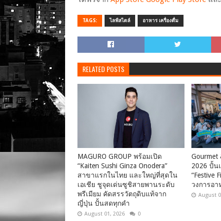
TAGS:
ไลฟ์สไตล์
อาหาร เครื่องดื่ม
RELATED POSTS
MAGURO GROUP พร้อมเปิด
Gourmet 
“Kaiten Sushi Ginza Onodera”
2026 ปั้น
สาขาแรกในไทย และใหญ่ที่สุดใน
“Festive F
เอเชีย ชูจุดเด่นซูชิสายพานระดับ
วงการอา
พรีเมียม คัดสรรวัตถุดิบแท้จาก
August 0
ญี่ปุ่น ปั้นสดทุกคำ
August 01, 2026
0