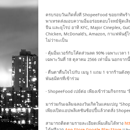
ครบรอบวันเกิดทั้งที ShopeeFood ขอยกทัพร้าน
พาเหรดส่งมอบความอิ่มอร่อยตอบโจทย์ฟู้ดเลิฟเ
จีน และยุโรป อาทิ KFC, Major Cineplex, GuG
Chicken, McDonald's, Amazon, กาแฟพันธุ์ไ
ไม่ว่าจะเป็น
· คุ้มอิ่มเวอร์กับโค้ดส่วนลด 90% เฉพาะเวลา 
เฉพาะวันที่ 18 ตุลาคม 2566 เท่านั้น นอกจากนี้ส
· ตื่นตาตื่นใจไปกับ เมนู 1 แถม 1 จากร้านดังท
พันธมิตรที่เข้าร่วม
· ShopeeFood เปย์ต่อ เพียงเข้าร่วมกิจกรรม “
มาร่วมกันเฉลิมฉลองวันเกิดในแคมเปญ “Shope
เพียงเปิดแอปพลิเคชันช้อปปี้แล้วกดสั่ง Shopee
สามารถติดตามรายละเอียดเพิ่มเติมได้ทาง
ht
ได้ฟรีจาก
App Store
Google Play Store
แล