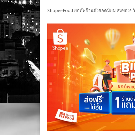
ShopeeFood ยกทัพร้านดังยอดนิยม ส่งของขวั