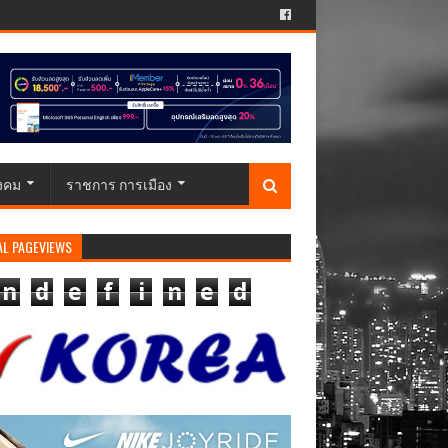
ังคม
ราชการ การเมือง
AL PAGEVIEWS
n
d
e
f
i
n
e
d