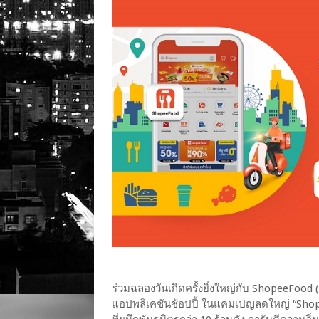
ร่วมฉลองวันเกิดครั้งยิ่งใหญ่กับ ShopeeFood (ช
แอปพลิเคชันช้อปปี้ ในแคมเปญลดใหญ่ “Shope