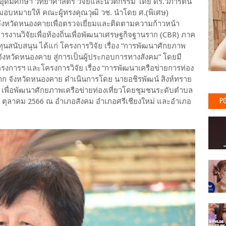
อุดมศึกษา วิทยาศาสตร์ วิจัยและนวัตกรรม โดย ดร.วิภารัตน์
ิ มอบหมายให้ คณะผู้ทรงคุณวุฒิ วช. นำโดย ศ.(พิเศษ)
่จังหวัดหนองคายเพื่อตรวจเยี่ยมและติดตามความก้าวหน้า
รงานวิจัยเพื่อท้องถิ่นเพื่อพัฒนาเศรษฐกิจฐานราก (CBR) ภาค
้ทุนสนับสนุน ได้แก่ โครงการวิจัย เรื่อง “การพัฒนาศักยภาพ
ังหวัดหนองคาย สู่การเป็นผู้ประกอบการทางสังคม” โดยมี
ครงการฯ และโครงการวิจัย เรื่อง “การพัฒนาเครือข่ายการท่อง
ตาก จังหวัดหนองคาย ดำเนินการโดย นายอชิรพัฒน์ สิงห์ทราย
เพื่อพัฒนาศักยภาพเครือข่ายท่องเที่ยวโดยชุมชนระดับตำบล
PO
 17 ตุลาคม 2566 ณ อำเภอสังคม อำเภอศรีเชียงใหม่ และอำเภอ