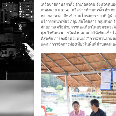
เครือข่ายตำบลผาตั้ง อำเภอสังคม จังหวัดหนอ
หนองคาย และ 4) เครือข่ายตำบลนางิ้ว อำเภอส
หลายสาขาอาชีพเข้าร่วมโครงการฯ อาทิ ผู้นำชุม
บริการรถนำเที่ยว กลุ่มเรือโดยสาร กลุ่มที่พ
ศักยภาพเครือข่ายการท่องเที่ยวโดยชุมชนระด
มุ่งเป้าพัฒนาภายในตำบลตนเองให้เข้มแข็ง โดยใช้
ที่สุดคือ การลงมือด้วยตนเอง” การมีส่วนร่วม
พัฒนาการจัดการท่องเที่ยวในพื้นที่ตำบลตนเองใ