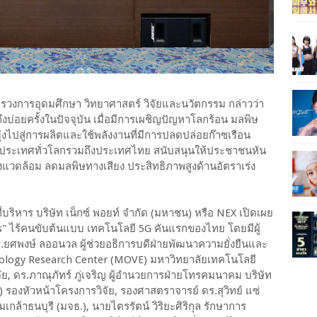
รวงการอุดมศึกษา วิทยาศาสตร์ วิจัยและนวัตกรรม กล่าวว่า
ถึงบ่อยครั้งในปัจจุบัน เมื่อมีการเผชิญปัญหาโลกร้อน มลพิษ
งไปสู่การผลิตและใช้พลังงานที่มีการปลดปล่อยก๊าซเรือน
ายประเทศทั่วโลกรวมถึงประเทศไทย สนับสนุนให้ประชาชนหัน
สิ่งแวดล้อม ลดมลพิษทางเสียง ประสิทธิภาพสูงด้านอัตราเร่ง
บริหาร บริษัท เน็กซ์ พอยท์ จำกัด (มหาชน) หรือ NEX เปิดเผย
Bus" ไร้คนขับต้นแบบ เทคโนโลยี 5G คันแรกของไทย โดยมีผู้
ยศพงษ์ ลออนวล ผู้ช่วยอธิการบดีฝ่ายพัฒนาความยั่งยืนและ
chnology Research Center (MOVE) มหาวิทยาลัยเทคโนโลยี
ัย, ดร.ภาณุภัทร์ ภู่เจริญ ผู้อำนวยการฝ่ายโทรคมนาคม บริษัท
ชน) รองหัวหน้าโครงการวิจัย, รองศาสตราจารย์ ดร.สุวิทย์ แซ่
ล้าธนบุรี (มจธ.), นายไตรรัตน์ วิริยะศิริกุล รักษาการ