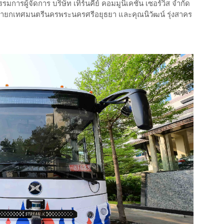
ารผู้จัดการ บริษัท เทิร์นคีย์ คอมมูนิเคชั่น เซอร์วิส จำกัด
 นายกเทศมนตรีนครพระนครศรีอยุธยา และคุณนิวัฒน์ รุ่งสาคร