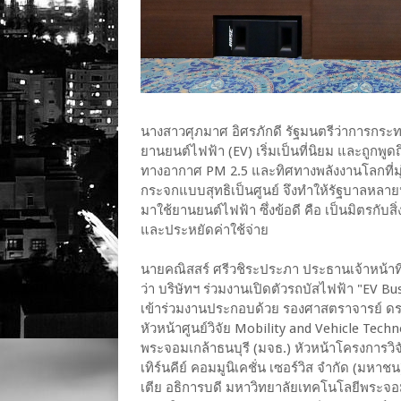
นางสาวศุภมาศ อิศรภักดี รัฐมนตรีว่าการกระท
ยานยนต์ไฟฟ้า (EV) เริ่มเป็นที่นิยม และถูกพูด
ทางอากาศ PM 2.5 และทิศทางพลังงานโลกที่มุ่
กระจกแบบสุทธิเป็นศูนย์ จึงทำให้รัฐบาลหล
มาใช้ยานยนต์ไฟฟ้า ซึ่งข้อดี คือ เป็นมิตรกับ
และประหยัดค่าใช้จ่าย
นายคณิสสร์ ศรีวชิระประภา ประธานเจ้าหน้าที่
ว่า บริษัทฯ ร่วมงานเปิดตัวรถบัสไฟฟ้า "EV 
เข้าร่วมงานประกอบด้วย รองศาสตราจารย์ ดร.
หัวหน้าศูนย์วิจัย Mobility and Vehicle Te
พระจอมเกล้าธนบุรี (มจธ.) หัวหน้าโครงการวิจ
เทิร์นคีย์ คอมมูนิเคชั่น เซอร์วิส จำกัด (มหา
เตีย อธิการบดี มหาวิทยาลัยเทคโนโลยีพระจอมเก