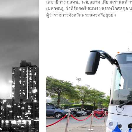
เลขาธิการ กสทช., นายสยาม เตียวตรานนท์ กรรมก
(มหาชน), ว่าที่ร้อยตรี สมทรง สรรพโกศลกุล
ผู้ว่าราชการจังหวัดพระนครศรีอยุธยา