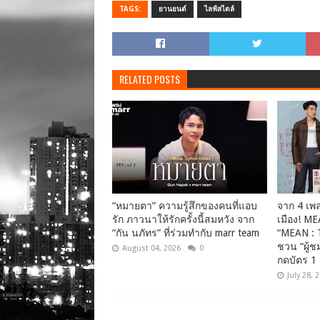
TAGS:
ยานยนต์
ไลฟ์สไตล์
RELATED POSTS
“หมายตา” ความรู้สึกของคนที่แอบ
จาก 4 เพลง
รัก ภาวนาให้รักครั้งนี้สมหวัง จาก
เมือง! ME
“กัน นภัทร” ที่ร่วมทำกับ marr team
“MEAN : 
ชวน “ผู้ช
August 04, 2026
0
กดบัตร 1 
July 28, 