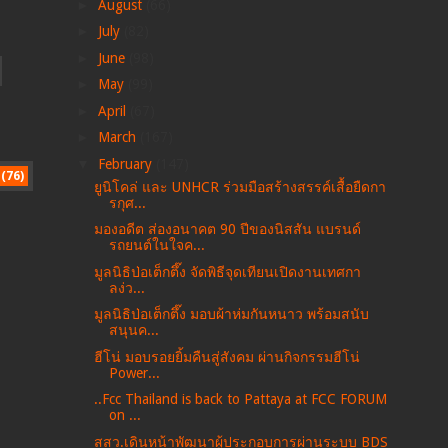
►
August
(66)
►
July
(82)
►
June
(98)
►
May
(99)
►
April
(67)
►
March
(167)
▼
February
(147)
(76)
ยูนิโคล่ และ UNHCR ร่วมมือสร้างสรรค์เสื้อยืดกา
รกุศ...
มองอดีต ส่องอนาคต 90 ปีของนิสสัน แบรนด์
รถยนต์ในใจค...
มูลนิธิป่อเต็กตึ๊ง จัดพิธีจุดเทียนเปิดงานเทศกา
ลง่ว...
มูลนิธิป่อเต็กตึ๊ง มอบผ้าห่มกันหนาว พร้อมสนับ
สนุนค...
ฮีโน่ มอบรอยยิ้มคืนสู่สังคม ผ่านกิจกรรมฮีโน่
Power...
..Fcc Thailand is back to Pattaya at FCC FORUM
on ...
สสว.เดินหน้าพัฒนาผู้ประกอบการผ่านระบบ BDS