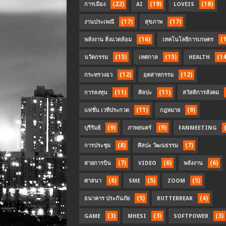
(22)
(19)
(18)
การเมือง
AI
LOVEIS
(17)
(17)
งานประเพณี
สุขภาพ
(16)
(
พลังงาน สิ่งแวดล้อม
เทคโนโลยีการเกษตร
(15)
(15)
(14
นวัตกรรม
เทศกาล
HEALTH
(12)
(12)
กระทรวงอว
อุตสาหกรรม
(11)
(11)
การลงทุน
ศิลปะ
สวัสดิการสังคม
(11)
(9)
แฟชั่น เวทีประกวด
กฎหมาย
(9)
(9)
บุรีรัมย์
ภาพยนตร์
FANMEETING
(8)
(7)
การประชุม
ศิลปะ วัฒนธรรม
(7)
(6)
(6)
สายการบิน
VIDEO
พลังงาน
(6)
(5)
(5)
ศาสนา
SME
ZOOM
(5)
(4)
ธนาคาร ประกันภัย
BUTTERBEAR
(3)
(3)
(3)
GAME
MHESI
SOFTPOWER