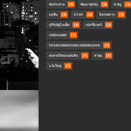
(3)
(3)
(3)
ชลประทาน
พัฒนาชุมชน
สายมู
(3)
(2)
(2)
แฟชั่น
OTOP
นิทรรศการ
(2)
(2)
บุรีรัมย์ยูไนเต็ด
เฟอร์นิเจอร์
(1)
CARDGAME
(1)
YOONCHANYOUNGINBANGKOK
(1)
(1)
ลมหายใจของแผ่นดิน
สายมุ
(1)
แว่นใหญ่