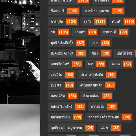
(145)
(135)
อาหาร เครื่องดื่ม
การศึกษา
(126)
(125)
ซีเอสอาร์
การรักษาสุขภาพ
(124)
(121)
(110)
การกุศล
ธุรกิจ
ดนตรี
(105)
(93)
(92)
วช
เกษตร
ยานยนต์
(87)
(83)
มูลนิธิป่อเต็กตึ๊ง
CSR
(80)
(78)
สังคมสงเคราะห์
กีฬา
เทคโนโลยี
(76)
(59)
(57)
แกดเจ็ต ไอที
MV
ตลาด
(53)
(46)
งานวิจัย
ประกวดแข่งขัน
(43)
(43)
EVENT
งานแสดงสินค้า
(38)
(32)
คอนเสิร์ต
สิ่งแวดล้อม
(32)
(29)
อสังหาริมทรัพย์
ความงาม
(29)
(28)
ตลาดการเงิน
อาภรณ์ เครื่องประดับ
(24)
(22)
อุบัติเหตุ อาชญากรรม
GDH