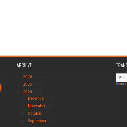
ARCHIVE
TRANS
►
2026
(259)
►
2025
(691)
▼
2024
(992)
►
December
(47)
►
November
(42)
►
October
(53)
►
September
(55)