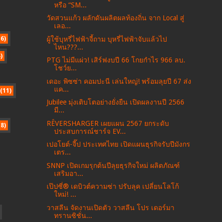
หรือ “SM...
วัดสวนแก้ว ผลักดันผลิตผลท้องถิ่น จาก Local สู่
เลอ...
ผู้ใช้บุหรี่ไฟฟ้าจี้ถาม บุหรี่ไฟฟ้าจับแล้วไป
16)
ไหน???...
)
PTG ไม่มีแผ่ว! เสิร์ฟงบปี 66 โกยกำไร 966 ลบ.
โชว์ย...
เดอะ พิซซ่า คอมปะนี เล่นใหญ่! พร้อมลุยปี 67 ส่ง
แค...
(11)
Jubilee มุ่งเติบโตอย่างยั่งยืน เปิดผลงานปี 2566
มี...
RÊVERSHARGER เผยแผน 2567 ยกระดับ
(8)
ประสบการณ์ชาร์จ EV...
เปอโยต์-จี๊ป ประเทศไทย เปิดแผนธุรกิจรับปีมังกร
เตร...
SNNP เปิดเกมรุกต้นปีลุยธุรกิจใหม่ ผลิตภัณฑ์
เสริมอา...
เป๊ปซี่® เดบิวต์ความซ่า ปรับลุค เปลี่ยนโลโก้
ใหม่! ...
วาสลีน จัดงานเปิดตัว วาสลีน โปร เดอร์มา
ทรานซิชั่น...