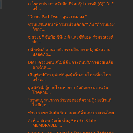
เรโซนาประกาศจับมือเกิร์ลกรุ๊ป เกาหลี (G)I-DLE
ครั้...
“Dune: Part Two - ดูน ภาคสอง ”
ชวนแฟนคลับ “ฟ้าวมาม่วนคักคัก” กับ “ต้าวหยอง”
กิจกร...
จ.สระบุรี จับมือ ซีพี-เมจิ และซีพีเอฟ ร่วมรณรงค์
ปล...
ยูดี ทรัคส์ สานต่อกิจกรรมฝึกอบรมปลูกฝังความ
ปลอดภัย...
DMT ควงแขน สไมล์ลี่ ยกระดับบริการช่วยเหลือ
ฉุกเฉินแ...
เชิญช้อปบัตรบุฟเฟต์สุดคุ้มในงานไทยเที่ยวไทย
ครั้งท...
มูลนิธิเพื่อผู้ป่วยโรคหายาก จัดกิจกรรมงานวัน
โรคหาย...
“สวพส.บูรณาการถ่ายทอดองค์ความรู้ มุ่งเป้าแก้
ไขปัญห...
ข่าวประชาสัมพันธ์สมาคมแต้จิ๋วแห่งประเทศไทย
สิงห์ เอสเตท จัดเอ็กซ์คลูซีฟทริป S Life
MEMORABLE ...