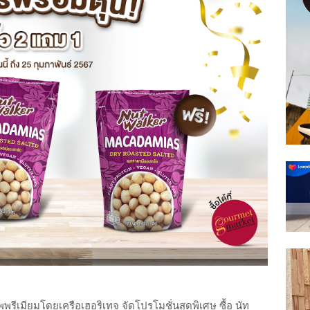
พรีเมียมโดยเครือเฮอริเทจ จัดโปรโมชั่นสุดพิเศษ ซื้อ นัท