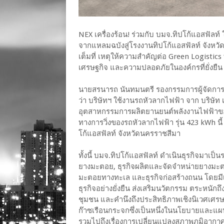
NEX เครื่องร้อน! ร่วมกับ บมจ.ทิปโก้แอสฟัลท์
จากแหลมฉบังสู่โรงงานทิปโก้แอสฟัลท์ จังหวั
เต็มที่ เหตุให้ความสำคัญต่อ Green Logistics
เศรษฐกิจ และความปลอดภัยในองค์กรที่ยั่งยืน
นายสรนารถ นันทมนตรี รองกรรมการผู้จัดการ บ
ว่า บริษัทฯ ใช้งานรถหัวลากไฟฟ้า จาก บริษัท เ
อุตสาหกรรมการผลิตยานยนต์พลังงานไฟฟ้าของ
ทางการวิ่งของรถหัวลากไฟฟ้า รุ่น 423 kWh นี
โก้แอสฟัลท์ จังหวัดนครราชสีมา
ทั้งนี้ บมจ.ทิปโก้แอสฟัลท์ ดำเนินธุรกิจมาเป็
ยางมะตอย, ธุรกิจผลิตและจัดจำหน่ายยางมะตอ
มะตอยทางทะเล และธุรกิจก่อสร้างถนน โดยมีเคร
ธุรกิจอย่างยั่งยืน ส่งเสริมนวัตกรรม ตระหนัก
ชุมชน และคำนึงถึงประสิทธิภาพเชิงนิเวศเศร
ก๊าซเรือนกระจกซึ่งเป็นหนึ่งในนโยบายและแ
รวมไปถึงเรื่องการเปลี่ยนแปลงสภาพภูมิอากาศ 