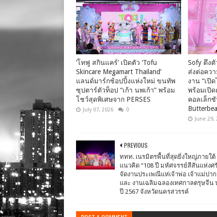
‘โทฟู สกินแคร์’ เปิดตัว ‘Tofu
Sofy ดึงต
Skincare Megamart Thailand’
ส่งต่อคว
แลนด์มาร์กช้อปปิ้งแห่งใหม่ ขนทัพ
งาน “เปิด
ซุปตาร์ตัวท็อป “เก้า นพเก้า” พร้อม
พร้อมเปิด
โชว์สุดพิเศษจาก PERSES
คอลเล็กชั
Butterbea
July 07, 2026
0
June 29,
PREVIOUS
ททท. เนรมิตรพื้นที่สุดยิ่งใหญ่ภายใต้
แนวคิด “108 ปี มหัศจรรย์สีสันแห่งศ
จัดงานประเพณีแห่เจ้าพ่อ เจ้าแม่ปา
และ งานเฉลิมฉลองเทศกาลตรุษจีน 
ปี 2567 จังหวัดนครสวรรค์