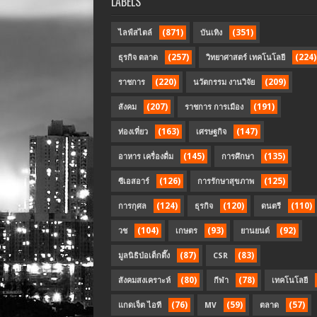
LABELS
(871)
(351)
ไลฟ์สไตล์
บันเทิง
(257)
(224)
ธุรกิจ ตลาด
วิทยาศาสตร์ เทคโนโลยี
(220)
(209)
ราชการ
นวัตกรรม งานวิจัย
(207)
(191)
สังคม
ราชการ การเมือง
(163)
(147)
ท่องเที่ยว
เศรษฐกิจ
(145)
(135)
อาหาร เครื่องดื่ม
การศึกษา
(126)
(125)
ซีเอสอาร์
การรักษาสุขภาพ
(124)
(120)
(110)
การกุศล
ธุรกิจ
ดนตรี
(104)
(93)
(92)
วช
เกษตร
ยานยนต์
(87)
(83)
มูลนิธิป่อเต็กตึ๊ง
CSR
(80)
(78)
สังคมสงเคราะห์
กีฬา
เทคโนโลยี
(76)
(59)
(57)
แกดเจ็ต ไอที
MV
ตลาด