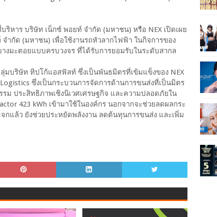
บริหาร บริษัท เน็กซ์ พอยท์ จำกัด (มหาชน) หรือ NEX เปิดเผย
ัลท์ จำกัด (มหาชน) เพื่อใช้งานรถหัวลากไฟฟ้า ในกิจการของ
ุรกิจยางมะตอยแบบครบวงจร ที่ได้รับการยอมรับในระดับสากล
มบริษัท ทิปโก้แอสฟัลท์ ซึ่งเป็นพันธมิตรที่เข้มแข็งของ NEX
Logistics ซึ่งเป็นกระบวนการจัดการด้านการขนส่งที่เป็นมิตร
วัตกรรม ประสิทธิภาพเชิงนิเวศเศรษฐกิจ และความปลอดภัยใน
V Tractor 423 kWh เข้ามาใช้ในองค์กร นอกจากจะช่วยลดผลกระ
จกแล้ว ยังช่วยประหยัดพลังงาน ลดต้นทุนการขนส่ง และเพิ่ม