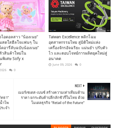
ัวไอดอลสาว “น้องเนย”
Taiwan Excellence พลิกโฉม
ามสดใสฮีลใจแฟนๆ ใน
อุตสาหกรรมไทย สู่มิติใหม่แห่ง
ไดอารี่ลับฉบับน้องเนย”
เครื่องจักรอัจฉริยะ แม่นยำ ปรับตัว
ตัวสินค้าใหม่ใน
ไว และตอบโจทย์การผลิตยุคใหม่สู่
นพิเศษ Sofy x
อนาคต
r
June 09, 2026
0
 2026
0
NEXT
เมอร์เซเดส-เบนซ์ สร้างความเท่าเทียมด้าน
รัทธา”
ราคา ยกระดับค้าปลีกลักชัวรี่ในไทย ด้วย
กน้ำโพ
โมเดลธุรกิจ “Retail of the Future”
ประจำ