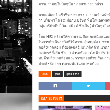
ความสำคัญในปัจจุบัน นายสรนารถ กล่าว
นายคณิสสร์ ศรีวชิระประภา ประธานเจ้าหน้าที่
ว่า บริษัทฯ ได้ร่วมมือกับ บริษัท ทิปโก้แอสฟ
กลุ่มบริษัททิปโก้แอสฟัลท์ ซึ่งเป็นผู้นำในธ
โดย NEX พร้อมให้ความร่วมมือและสนับสนุนกลุ่
ในการดำเนินธุรกิจที่ให้ความสำคัญต่อ Green 
ต่อสิ่งแวดล้อม ทั้งยังส่งเสริมแนวคิดด้านน
องค์กรที่ยั่งยืน ซึ่งการนำรถหัวลากไฟฟ้า E
ทบด้านสิ่งแวดล้อมและการปล่อยก๊าซเรือนกระ
ประสิทธิภาพการแข่งขันในอนาคตด้วย
TAGS:
ธุรกิจ
ธุรกิจ ตลาด
RELATED POSTS