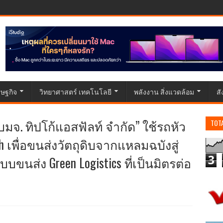
ษฐกิจ
วิทยาศาสตร์ เทคโนโลยี
พลังงาน สิ่งแวดล้อม
ส
“บมจ. ทิปโก้แอสฟัลท์ จำกัด” ใช้รถหัว
TOT
h เพื่อขนส่งวัตถุดิบจากแหลมฉบังสู่
ขนส่ง Green Logistics ที่เป็นมิตรต่อ
3