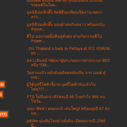
มองอดีต ส่องอนาคต 90 ปีของนิสสัน แบรนด์
รถยนต์ในใจค...
มูลนิธิป่อเต็กตึ๊ง จัดพิธีจุดเทียนเปิดงานเทศกา
ลง่ว...
มูลนิธิป่อเต็กตึ๊ง มอบผ้าห่มกันหนาว พร้อมสนับ
สนุนค...
ฮีโน่ มอบรอยยิ้มคืนสู่สังคม ผ่านกิจกรรมฮีโน่
Power...
..Fcc Thailand is back to Pattaya at FCC FORUM
on ...
สสว.เดินหน้าพัฒนาผู้ประกอบการผ่านระบบ BDS
หรือ “SM...
วัดสวนแก้ว ผลักดันผลิตผลท้องถิ่น จาก Local สู่
เลอ...
ผู้ใช้บุหรี่ไฟฟ้าจี้ถาม บุหรี่ไฟฟ้าจับแล้วไป
16)
ไหน???...
)
PTG ไม่มีแผ่ว! เสิร์ฟงบปี 66 โกยกำไร 966 ลบ.
โชว์ย...
เดอะ พิซซ่า คอมปะนี เล่นใหญ่! พร้อมลุยปี 67 ส่ง
แค...
(11)
Jubilee มุ่งเติบโตอย่างยั่งยืน เปิดผลงานปี 2566
มี...