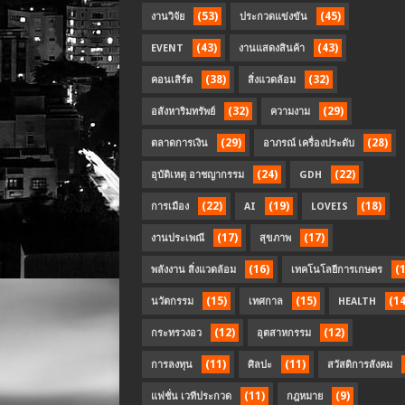
(53)
(45)
งานวิจัย
ประกวดแข่งขัน
(43)
(43)
EVENT
งานแสดงสินค้า
(38)
(32)
คอนเสิร์ต
สิ่งแวดล้อม
(32)
(29)
อสังหาริมทรัพย์
ความงาม
(29)
(28)
ตลาดการเงิน
อาภรณ์ เครื่องประดับ
(24)
(22)
อุบัติเหตุ อาชญากรรม
GDH
(22)
(19)
(18)
การเมือง
AI
LOVEIS
(17)
(17)
งานประเพณี
สุขภาพ
(16)
(
พลังงาน สิ่งแวดล้อม
เทคโนโลยีการเกษตร
(15)
(15)
(14
นวัตกรรม
เทศกาล
HEALTH
(12)
(12)
กระทรวงอว
อุตสาหกรรม
(11)
(11)
การลงทุน
ศิลปะ
สวัสดิการสังคม
(11)
(9)
แฟชั่น เวทีประกวด
กฎหมาย