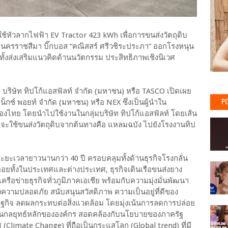
 ใช้หัวลากไฟฟ้า EV Tractor 423 kWh เพื่อการขนส่งวัตถุดิบ
ดนครราชสีมา บิ๊กบอส “คณิสสร์ ศรีวชิระประภา” ออกโรงหนุน
 ทั้งส่งเสริมแนวคิดด้านนวัตกรรม ประสิทธิภาพเชิงนิเวศ
ริษัท ทิปโก้แอสฟัลท์ จำกัด (มหาชน) หรือ TASCO เปิดเผย
PO
น็กซ์ พอยท์ จำกัด (มหาชน) หรือ NEX ซึ่งเป็นผู้นำใน
ไทย โดยนำไปใช้งานในกลุ่มบริษัท ทิปโก้แอสฟัลท์ โดยเส้น
้ จะใช้ขนส่งวัตถุดิบจากต้นทางคือ แหลมฉบัง ไปยังโรงงานทิป
นระยะเวลายาวนานกว่า 40 ปี ครอบคลุมทั้งด้านธุรกิจโรงกลั่น
ยทั้งในประเทศและต่างประเทศ, ธุรกิจเดินเรือขนส่งยาง
ือข่ายธุรกิจทั่วภูมิภาคเอเชีย พร้อมกับความมุ่งมั่นพัฒนา
ถึงความปลอดภัย สนับสนุนสวัสดิภาพ ความเป็นอยู่ที่ดีของ
ษฐกิจ ลดผลกระทบต่อสิ่งแวดล้อม โดยมุ่งเน้นการลดการปล่อย
ผนกลยุทธ์หลักขององค์กร สอดคล้องกับนโยบายของภาครัฐ
(Climate Change) ที่ถือเป็นกระแสโลก (Global trend) ที่มี