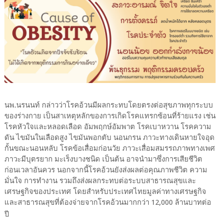
นพ.นรนนท์ กล่าวว่าโรคอ้วนมีผลกระทบโดยตรงต่อสุขภาพทุกระบบ
ของร่างกาย เป็นสาเหตุหลักของการเกิดโรคแทรกซ้อนที่ร้ายแรง เช่น
โรคหัวใจและหลอดเลือด อัมพฤกษ์อัมพาต โรคเบาหวาน โรคความ
ดัน ไขมันในเลือดสูง ไขมันพอกตับ นอนกรน ภาวะทางเดินหายใจอุด
กั้นขณะนอนหลับ โรคข้อเสื่อมก่อนวัย ภาวะเสื่อมสมรรถภาพทางเพศ
ภาวะมีบุตรยาก มะเร็งบางชนิด เป็นต้น อาจนำมาซึ่งการเสียชีวิต
ก่อนเวลาอันควร นอกจากนี้โรคอ้วนยังส่งผลต่อคุณภาพชีวิต ความ
มั่นใจ การทำงาน รวมถึงส่งผลกระทบต่อระบบสาธารณสุขและ
เศรษฐกิจของประเทศ โดยสำหรับประเทศไทยมูลค่าทางเศรษฐกิจ
และสาธารณสุขที่ต้องจ่ายจากโรคอ้วนมากกว่า 12,000 ล้านบาทต่อ
ปี