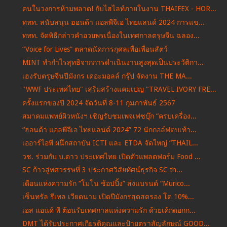
คนในวงการห้ามพลาด! กับไฮไลท์ภายในงาน THAIFEX - HOR...
ททท. สนับสนุน ฮอนด้า แอลพีจีเอ ไทยแลนด์ 2024 การแข...
ททท. จัดพิธีกล่าวคำอวยพรเนื่องในเทศกาลตรุษจีน ฉลอง...
“Voice for Lives” ตลาดนัดการกุศลเพื่อเพื่อนสัตว์
MINT ทำกำไรสุทธิจากการดำเนินงานสูงสุดเป็นประวัติกา...
เฮงรับตรุษจีนปีมังกร เดอะมอลล์ กรุ๊ป จัดงาน THE MA...
"WWF ประเทศไทย" เสริมสร้างแคมเปญ "TRAVEL IVORY FRE...
ครั้งแรกของปี 2024 จัดวันที่ 8-11 กุมภาพันธ์ 2567
สมาคมแพทย์ผิวหนังฯ เชิญรับชมเพจเฟซบุ๊ก “ครบเครื่อง...
“ฮอนด้า แอลพีจีเอ ไทยแลนด์ 2024” 72 นักกอล์ฟตบเท้า...
เออาร์ไอพี ผนึกสถาบัน ICTI และ ETDA จัดใหญ่ “THAIL...
วช. ร่วมกับ บ.ดาว ประเทศไทย เปิดตัวแพลตฟอร์ม Food ...
SC ก้าวสู่ทศวรรษที่ 3 ประกาศวิสัยทัศน์ธุรกิจ SC th...
เดือนแห่งความรัก “โมโน ช้อปปิ้ง” ส่งแบรนด์ “Murico...
เซ็นทรัล รีเทล เวียดนาม เปิดปีมังกรสุดสตรอง โต 10%...
เอส แอนด์ พี ต้อนรับเทศกาลแห่งความรัก ด้วยเค้กดอกก...
DMT ได้รับประกาศเกียรติคุณและป้ายตราสัญลักษณ์ GOOD...