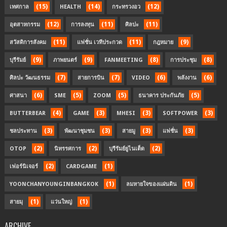
(15)
(14)
(12)
เทศกาล
HEALTH
กระทรวงอว
(12)
(11)
(11)
อุตสาหกรรม
การลงทุน
ศิลปะ
(11)
(11)
(9)
สวัสดิการสังคม
แฟชั่น เวทีประกวด
กฎหมาย
(9)
(9)
(8)
(8)
บุรีรัมย์
ภาพยนตร์
FANMEETING
การประชุม
(7)
(7)
(6)
(6)
ศิลปะ วัฒนธรรม
สายการบิน
VIDEO
พลังงาน
(6)
(5)
(5)
(5)
ศาสนา
SME
ZOOM
ธนาคาร ประกันภัย
(4)
(3)
(3)
(3)
BUTTERBEAR
GAME
MHESI
SOFTPOWER
(3)
(3)
(3)
(3)
ชลประทาน
พัฒนาชุมชน
สายมู
แฟชั่น
(2)
(2)
(2)
OTOP
นิทรรศการ
บุรีรัมย์ยูไนเต็ด
(2)
(1)
เฟอร์นิเจอร์
CARDGAME
(1)
(1)
YOONCHANYOUNGINBANGKOK
ลมหายใจของแผ่นดิน
(1)
(1)
สายมุ
แว่นใหญ่
ARCHIVE