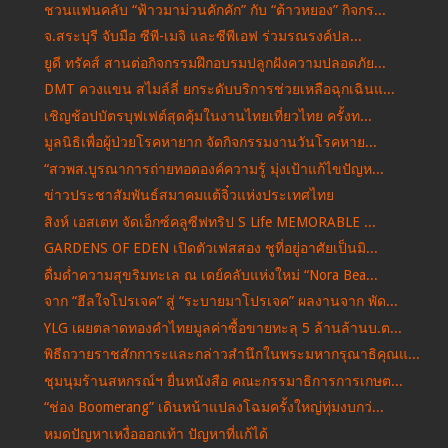
ชวนแฟนคลับ “ฟ้าวมาม่วนคักคัก” กับ “ต้าวหยอง” กิจกร...
จ.สระบุรี จับมือ ซีพี-เมจิ และซีพีเอฟ ร่วมรณรงค์ปล...
ยูดี ทรัคส์ สานต่อกิจกรรมฝึกอบรมปลูกฝังความปลอดภัย...
DMT ควงแขน สไมล์ลี่ ยกระดับบริการช่วยเหลือฉุกเฉินแ...
เชิญช้อปบัตรบุฟเฟต์สุดคุ้มในงานไทยเที่ยวไทย ครั้งท...
มูลนิธิเพื่อผู้ป่วยโรคหายาก จัดกิจกรรมงานวันโรคหาย...
“สวพส.บูรณาการถ่ายทอดองค์ความรู้ มุ่งเป้าแก้ไขปัญห...
ข่าวประชาสัมพันธ์สมาคมแต้จิ๋วแห่งประเทศไทย
สิงห์ เอสเตท จัดเอ็กซ์คลูซีฟทริป S Life MEMORABLE ...
GARDENS OF EDEN เปิดตัวเฟสสอง ชูที่อยู่อาศัยเป็นมิ...
ดื่มด่ำความสุขริมทะเล ณ เดย์คลับแห่งใหม่ “Nora Bea...
จาก “ฮีลใจโปรเจค” สู่ “ระบายมาโปรเจค” ผลงานจาก พัด...
YLG เผยตลาดทองคำไทยมูลค่าซื้อขายทะลุ 5 ล้านล้านบ.ต...
พิธีถวายราชสักการะและกล่าวสำนึกในพระมหากรุณาธิคุณแ...
ชุมนุมร้านสหกรณ์ฯ ยื่นหนังสือ คณะกรรมาธิการการเกษต...
“ช่อง Boomerang” เดินหน้าแปลงโฉมครั้งใหญ่ทุ่มงบกว่...
หมดปัญหาเหงื่อออกเท้า ปัญหาที่แก้ได้