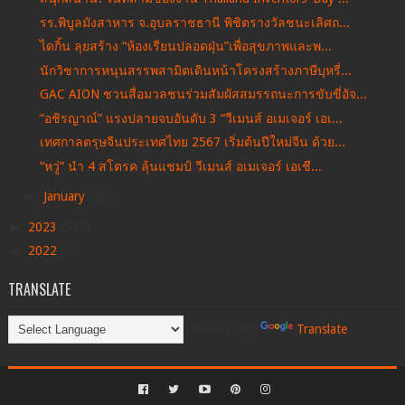
รร.พิบูลมังสาหาร จ.อุบลราชธานี พิชิตรางวัลชนะเลิศถ...
ไดกิ้น ลุยสร้าง “ห้องเรียนปลอดฝุ่น”เพื่อสุขภาพและพ...
นักวิชาการหนุนสรรพสามิตเดินหน้าโครงสร้างภาษีบุหรี่...
GAC AION ชวนสื่อมวลชนร่วมสัมผัสสมรรถนะการขับขี่อัจ...
“อชิรญาณ์” แรงปลายจบอันดับ 3 “วีเมนส์ อเมเจอร์ เอเ...
เทศกาลตรุษจีนประเทศไทย 2567 เริ่มต้นปีใหม่จีน ด้วย...
“หวู่” นำ 4 สโตรค ลุ้นแชมป์ วีเมนส์ อเมเจอร์ เอเชี...
►
January
(69)
►
2023
(598)
►
2022
(6)
TRANSLATE
Powered by
Translate