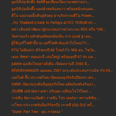
มูลนิธิป่อเต็กตึ๊ง จัดพิธีจุดเทียนเปิดงานเทศกาลง่ว...
มูลนิธิป่อเต็กตึ๊ง มอบผ้าห่มกันหนาว พร้อมสนับสนุนค...
ฮีโน่ มอบรอยยิ้มคืนสู่สังคม ผ่านกิจกรรมฮีโน่ Power...
..Fcc Thailand is back to Pattaya at FCC FORUM on ...
สสว.เดินหน้าพัฒนาผู้ประกอบการผ่านระบบ BDS หรือ “SM...
วัดสวนแก้ว ผลักดันผลิตผลท้องถิ่น จาก Local สู่ เลอ...
ผู้ใช้บุหรี่ไฟฟ้าจี้ถาม บุหรี่ไฟฟ้าจับแล้วไปไหน???...
PTG ไม่มีแผ่ว! เสิร์ฟงบปี 66 โกยกำไร 966 ลบ. โชว์ย...
เดอะ พิซซ่า คอมปะนี เล่นใหญ่! พร้อมลุยปี 67 ส่ง แค...
Jubilee มุ่งเติบโตอย่างยั่งยืน เปิดผลงานปี 2566 มี...
RÊVERSHARGER เผยแผน 2567 ยกระดับประสบการณ์ชาร์จ EV...
เปอโยต์-จี๊ป ประเทศไทย เปิดแผนธุรกิจรับปีมังกร เตร...
SNNP เปิดเกมรุกต้นปีลุยธุรกิจใหม่ ผลิตภัณฑ์เสริมอา...
เป๊ปซี่® เดบิวต์ความซ่า ปรับลุค เปลี่ยนโลโก้ใหม่! ...
วาสลีน จัดงานเปิดตัว วาสลีน โปร เดอร์มา ทรานซิชั่น...
เรโซนาประกาศจับมือเกิร์ลกรุ๊ป เกาหลี (G)I-DLE ครั้...
“Dune: Part Two - ดูน ภาคสอง ”