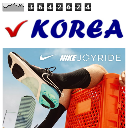
3
6
4
2
6
2
4