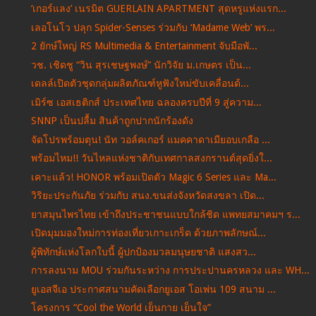
‘เกอร์แลง’ เนรมิต GUERLAIN APARTMENT สุดหรูแห่งแรก...
เลอโนโว ปลุก Spider-Senses ร่วมกับ ‘Madame Web’ พร...
2 ยักษ์ใหญ่ RS Multimedia & Entertainment จับมือพั...
วช. เชิดชู “วิน สุรเชษฐพงษ์” นักวิจัย ม.เกษตร เป็น...
เดลล์เปิดตัวชุดกลุ่มผลิตภัณฑ์หูฟังใหม่ขับเคลื่อนด้...
เมิร์ซ เอสเธติกส์ ประเทศไทย ฉลองครบปีที่ 9 สู่ความ...
SNNP เป็นปลื้ม สินค้าถูกปากนักร้องดัง
จัดโปรพร้อมตุน! นัท วอล์คเกอร์ แมคคาดาเมียอบเกลือ ...
พร้อมไหม!! วันไหลแห่งชาติกับเทศกาลสงกรานต์สุดยิ่งใ...
เคาะแล้ว! HONOR พร้อมเปิดตัว Magic 6 Series และ Ma...
วิริยะประกันภัย ร่วมกับ สนง.ขนส่งจังหวัดสงขลา เปิด...
ยาสมุนไพรไทย เข้าถึงประชาชนแบบใกล้ชิด แพทยสมาคมฯ ร...
เปิดมุมมองใหม่การท่องเที่ยวเกาะเกร็ด ด้วยภาพลักษณ์...
ผู้พิทักษ์แห่งโลกใบนี้ ผู้ปกป้องมวลมนุษยชาติ แสงสว...
การลงนาม MOU ร่วมกันระหว่าง การประปานครหลวง และ WH...
ยูเอสจีเอ ประกาศสนามคัดเลือกยูเอส โอเพ่น 109 สนาม ...
โครงการ “Cool the World เย็นกาย เย็นใจ”