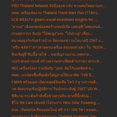
PRO-Thailand Network จับมือลุงซาเล้ง ชวนคนไทยสายกร...
ททท. เตรียมจัดงาน Thailand Travel Mart Plus (TTM+)...
SCB WEALTH gleans crucial investment insights for ...
“อานน” เฉือนเพลย์ออฟคว้าแชมป์เปิด เอสเอที-ไทยแลนด์...
กรมศุลกากร จับกุม “ไม้พะยูง”และ “ไม้ประดู่” เลี่ยง...
สมาคมธุรกิจรับสร้างบ้าน จัดแถลงข่าวนโยบายปี 2567 แ...
“ครีม-ชลิตา” สาวสวยครบเครื่อง สยบทุกสายตา ใน “RUSH...
ซินเจียยู่อี่ ซินนี้ฮวดไช้ .. ขอเชิญร่วมงาน เทศกาล...
เมอร์เซเดส-เบนซ์ สร้างความเท่าเทียมด้านราคา ยกระดั...
NEX เครื่องร้อน! ร่วมมือกับ “บมจ. ทิปโก้แอสฟัลท์ จ...
ททท. เนรมิตรพื้นที่สุดยิ่งใหญ่ภายใต้แนวคิด “108 ปี...
CMAN พร้อมลุย! เปิดกลยุทธ์อินเดีย โชว์ 3 ฐานการผลิ...
วช.จัดอบรมเชิงปฏิบัติการ“วันนักประดิษฐ์ 2567” UD W...
ซีพีแรม กระตุ้นกำลังซื้อช่วงตรุษจีน คาดปี้นี้กลับม...
ฮีโน่ We Care เดินหน้าโครงการ Hino Solar Powering ...
สจล. เปิดคอร์สเรียนออนไลน์ ฟรี กว่า 100 วิชา ตลอดเ...
สนุกสนาน! วันที่สามของงาน Thailand Inventors' Day ...