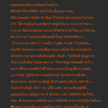
แพทย์เผยเตรียมรับมือคนไทยอ้วน
พีจีเอทัวร์กับสถิติที่น่าสนใจในเดือนมกราคม
NEX สุดยอด! เปิดตัว EV Bus ไร้คนขับ ต้นแบบเทคโนโลย...
CYC ให้การต้อนรับเอกอัครราชทูตไทย ณ กรุงจาการ์ตา เ...
ยามาฮ่าจัดหนักปิดสยามสแควร์จัดกิจกรรมใหญ่ เอาใจสาย...
คิง เพาเวอร์ ฉลองตรุษจีนสุดยิ่งใหญ่ รับพลังปีมังกร...
"บ้านธรรมชาติล่าง" ร่วมมือ ร่วมคิด ร่วมทำ โมเดลต้น...
ตรุษจีน มังกรทอง ฉลองที่สยามอะเมซิ่งพาร์ค จองออนไล...
HONOR เขย่าตลาดมือถือจอพับ เปิดตัว “HONOR Magic V2...
นักแกะสลักหิมะไทยพาผลงาน “The Naga Fireballs” คว้า...
ผลการศึกษาของซิสโก้ชี้ พนักงานส่วนใหญ่เชื่อว่าออฟฟ...
La-Z-Boy ปฏิวัติวงการเฟอร์นิเจอร์ ชูนวัตกรรมสีเขีย...
ปิดฉากงาน วันนักประดิษฐ์ 2024 สุดประทับใจ เหล่านัก...
วันนักประดิษฐ์ 2567 วช. ปลื้ม มฟล. อบรมเชิงปฏิบัติ...
สุดยอดสิ่งประดิษฐ์นานาชาติ สจล. และ INNOPA อินโดนี...
สจล. ตัวแทนประเทศไทย และ INNOPA สาธารณรัฐอินโดนีเซ...
🐉เทศกาลตรุษจีนประเทศไทย 2567 เริ่มต้นปีใหม่จีน ด้...