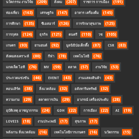
(209)
(207)
(191)
นวัตกรรม งานวิจัย
สังคม
ราชการ การเมือง
(163)
(147)
(145)
ท่องเที่ยว
เศรษฐกิจ
อาหาร เครื่องดื่ม
(135)
(126)
(125)
การศึกษา
ซีเอสอาร์
การรักษาสุขภาพ
(124)
(121)
(110)
(105)
การกุศล
ธุรกิจ
ดนตรี
วช
(93)
(92)
(87)
(83)
เกษตร
ยานยนต์
มูลนิธิป่อเต็กตึ๊ง
CSR
(80)
(78)
(76)
สังคมสงเคราะห์
กีฬา
เทคโนโลยี
(76)
(59)
(57)
(53)
แกดเจ็ต ไอที
MV
ตลาด
งานวิจัย
(46)
(43)
(43)
ประกวดแข่งขัน
EVENT
งานแสดงสินค้า
(38)
(32)
(32)
คอนเสิร์ต
สิ่งแวดล้อม
อสังหาริมทรัพย์
(29)
(29)
(28)
ความงาม
ตลาดการเงิน
อาภรณ์ เครื่องประดับ
(24)
(22)
(22)
(19)
อุบัติเหตุ อาชญากรรม
GDH
การเมือง
AI
(18)
(17)
(17)
LOVEIS
งานประเพณี
สุขภาพ
(16)
(16)
(15)
พลังงาน สิ่งแวดล้อม
เทคโนโลยีการเกษตร
นวัตกรรม