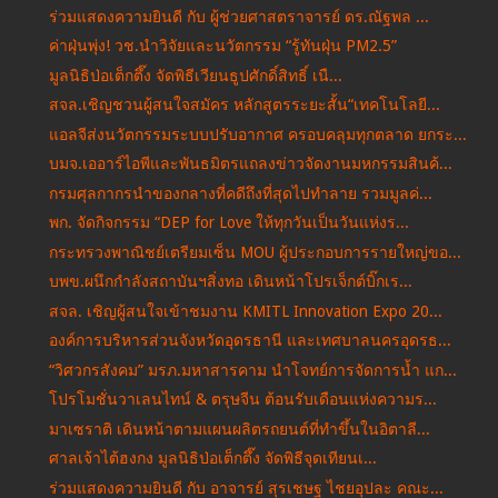
ร่วมแสดงความยินดี กับ ผู้ช่วยศาสตราจารย์ ดร.ณัฐพล ...
ค่าฝุ่นพุ่ง! วช.นำวิจัยและนวัตกรรม “รู้ทันฝุ่น PM2.5”
มูลนิธิป่อเต็กตึ๊ง จัดพิธีเวียนธูปศักดิ์สิทธิ์ เนื...
สจล.เชิญชวนผู้สนใจสมัคร หลักสูตรระยะสั้น“เทคโนโลยี...
แอลจีส่งนวัตกรรมระบบปรับอากาศ ครอบคลุมทุกตลาด ยกระ...
บมจ.เออาร์ไอพีและพันธมิตรแถลงข่าวจัดงานมหกรรมสินค้...
กรมศุลกากรนำของกลางที่คดีถึงที่สุดไปทำลาย รวมมูลค่...
พก. จัดกิจกรรม “DEP for Love ให้ทุกวันเป็นวันแห่งร...
กระทรวงพาณิชย์เตรียมเซ็น MOU ผู้ประกอบการรายใหญ่ขอ...
บพข.ผนึกกำลังสถาบันฯสิ่งทอ เดินหน้าโปรเจ็กต์บิ๊กเร...
สจล. เชิญผู้สนใจเข้าชมงาน KMITL Innovation Expo 20...
องค์การบริหารส่วนจังหวัดอุดรธานี และเทศบาลนครอุดรธ...
“วิศวกรสังคม” มรภ.มหาสารคาม นำโจทย์การจัดการน้ำ แก...
โปรโมชั่นวาเลนไทน์ & ตรุษจีน ต้อนรับเดือนแห่งความร...
มาเซราติ เดินหน้าตามแผนผลิตรถยนต์ที่ทำขึ้นในอิตาลี...
ศาลเจ้าไต้ฮงกง มูลนิธิป่อเต็กตึ๊ง จัดพิธีจุดเทียนเ...
ร่วมแสดงความยินดี กับ อาจารย์ สุรเชษฐ ไชยอุปละ คณะ...