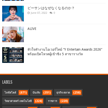
ビーサンはなぜなくなるのか？
June 07, 2022
0
ALIVE
หัวใจทำงานโอเวอร์ไทม์ “Y Entertain Awards 2026”
พร้อมเปิดโหวตผู้เข้าชิง 5 สาขารางวัล
LABELS
(871)
(351)
(258)
ไลฟ์สไตล์
บันเทิง
ธุรกิจ ตลาด
(224)
(220)
วิทยาศาสตร์ เทคโนโลยี
ราชการ