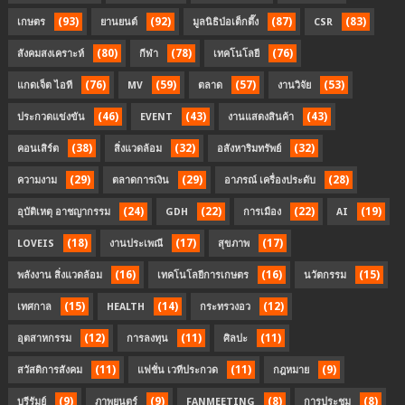
(93)
(92)
(87)
(83)
เกษตร
ยานยนต์
มูลนิธิป่อเต็กตึ๊ง
CSR
(80)
(78)
(76)
สังคมสงเคราะห์
กีฬา
เทคโนโลยี
(76)
(59)
(57)
(53)
แกดเจ็ต ไอที
MV
ตลาด
งานวิจัย
(46)
(43)
(43)
ประกวดแข่งขัน
EVENT
งานแสดงสินค้า
(38)
(32)
(32)
คอนเสิร์ต
สิ่งแวดล้อม
อสังหาริมทรัพย์
(29)
(29)
(28)
ความงาม
ตลาดการเงิน
อาภรณ์ เครื่องประดับ
(24)
(22)
(22)
(19)
อุบัติเหตุ อาชญากรรม
GDH
การเมือง
AI
(18)
(17)
(17)
LOVEIS
งานประเพณี
สุขภาพ
(16)
(16)
(15)
พลังงาน สิ่งแวดล้อม
เทคโนโลยีการเกษตร
นวัตกรรม
(15)
(14)
(12)
เทศกาล
HEALTH
กระทรวงอว
(12)
(11)
(11)
อุตสาหกรรม
การลงทุน
ศิลปะ
(11)
(11)
(9)
สวัสดิการสังคม
แฟชั่น เวทีประกวด
กฎหมาย
(9)
(9)
(8)
(8)
บุรีรัมย์
ภาพยนตร์
FANMEETING
การประชุม