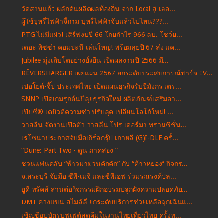
วัดสวนแก้ว ผลักดันผลิตผลท้องถิ่น จาก Local สู่ เลอ...
ผู้ใช้บุหรี่ไฟฟ้าจี้ถาม บุหรี่ไฟฟ้าจับแล้วไปไหน???...
PTG ไม่มีแผ่ว! เสิร์ฟงบปี 66 โกยกำไร 966 ลบ. โชว์ย...
เดอะ พิซซ่า คอมปะนี เล่นใหญ่! พร้อมลุยปี 67 ส่ง แค...
Jubilee มุ่งเติบโตอย่างยั่งยืน เปิดผลงานปี 2566 มี...
RÊVERSHARGER เผยแผน 2567 ยกระดับประสบการณ์ชาร์จ EV...
เปอโยต์-จี๊ป ประเทศไทย เปิดแผนธุรกิจรับปีมังกร เตร...
SNNP เปิดเกมรุกต้นปีลุยธุรกิจใหม่ ผลิตภัณฑ์เสริมอา...
เป๊ปซี่® เดบิวต์ความซ่า ปรับลุค เปลี่ยนโลโก้ใหม่! ...
วาสลีน จัดงานเปิดตัว วาสลีน โปร เดอร์มา ทรานซิชั่น...
เรโซนาประกาศจับมือเกิร์ลกรุ๊ป เกาหลี (G)I-DLE ครั้...
“Dune: Part Two - ดูน ภาคสอง ”
ชวนแฟนคลับ “ฟ้าวมาม่วนคักคัก” กับ “ต้าวหยอง” กิจกร...
จ.สระบุรี จับมือ ซีพี-เมจิ และซีพีเอฟ ร่วมรณรงค์ปล...
ยูดี ทรัคส์ สานต่อกิจกรรมฝึกอบรมปลูกฝังความปลอดภัย...
DMT ควงแขน สไมล์ลี่ ยกระดับบริการช่วยเหลือฉุกเฉินแ...
เชิญช้อปบัตรบุฟเฟต์สุดคุ้มในงานไทยเที่ยวไทย ครั้งท...