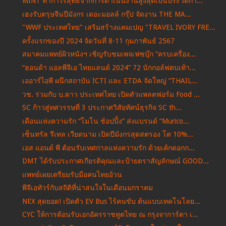
MINT ทำกำไรสุทธิจากการดำเนินงานสูงสุดเป็นประวัติกา...
เฮงรับตรุษจีนปีมังกร เดอะมอลล์ กรุ๊ป จัดงาน THE MA...
"WWF ประเทศไทย" เสริมสร้างแคมเปญ "TRAVEL IVORY FRE...
ครั้งแรกของปี 2024 จัดวันที่ 8-11 กุมภาพันธ์ 2567
สมาคมแพทย์ผิวหนังฯ เชิญรับชมเพจเฟซบุ๊ก “ครบเครื่อง...
“ฮอนด้า แอลพีจีเอ ไทยแลนด์ 2024” 72 นักกอล์ฟตบเท้า...
เออาร์ไอพี ผนึกสถาบัน ICTI และ ETDA จัดใหญ่ “THAIL...
วช. ร่วมกับ บ.ดาว ประเทศไทย เปิดตัวแพลตฟอร์ม Food ...
SC ก้าวสู่ทศวรรษที่ 3 ประกาศวิสัยทัศน์ธุรกิจ SC th...
เดือนแห่งความรัก “โมโน ช้อปปิ้ง” ส่งแบรนด์ “Murico...
เซ็นทรัล รีเทล เวียดนาม เปิดปีมังกรสุดสตรอง โต 10%...
เอส แอนด์ พี ต้อนรับเทศกาลแห่งความรัก ด้วยเค้กดอกก...
DMT ได้รับประกาศเกียรติคุณและป้ายตราสัญลักษณ์ GOOD...
แพทย์เผยเตรียมรับมือคนไทยอ้วน
พีจีเอทัวร์กับสถิติที่น่าสนใจในเดือนมกราคม
NEX สุดยอด! เปิดตัว EV Bus ไร้คนขับ ต้นแบบเทคโนโลย...
CYC ให้การต้อนรับเอกอัครราชทูตไทย ณ กรุงจาการ์ตา เ...