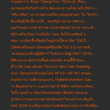
กรมศุลกากร จับกุม “ไม้พะยูง”และ “ไม้ประดู่” เลี่ยง...
สมาคมธุรกิจรับสร้างบ้าน จัดแถลงข่าวนโยบายปี 2567 แ...
“ครีม-ชลิตา” สาวสวยครบเครื่อง สยบทุกสายตา ใน “RUSH...
ซินเจียยู่อี่ ซินนี้ฮวดไช้ .. ขอเชิญร่วมงาน เทศกาล...
เมอร์เซเดส-เบนซ์ สร้างความเท่าเทียมด้านราคา ยกระดั...
NEX เครื่องร้อน! ร่วมมือกับ “บมจ. ทิปโก้แอสฟัลท์ จ...
ททท. เนรมิตรพื้นที่สุดยิ่งใหญ่ภายใต้แนวคิด “108 ปี...
CMAN พร้อมลุย! เปิดกลยุทธ์อินเดีย โชว์ 3 ฐานการผลิ...
วช.จัดอบรมเชิงปฏิบัติการ“วันนักประดิษฐ์ 2567” UD W...
ซีพีแรม กระตุ้นกำลังซื้อช่วงตรุษจีน คาดปี้นี้กลับม...
ฮีโน่ We Care เดินหน้าโครงการ Hino Solar Powering ...
สจล. เปิดคอร์สเรียนออนไลน์ ฟรี กว่า 100 วิชา ตลอดเ...
สนุกสนาน! วันที่สามของงาน Thailand Inventors' Day ...
รร.พิบูลมังสาหาร จ.อุบลราชธานี พิชิตรางวัลชนะเลิศถ...
ไดกิ้น ลุยสร้าง “ห้องเรียนปลอดฝุ่น”เพื่อสุขภาพและพ...
นักวิชาการหนุนสรรพสามิตเดินหน้าโครงสร้างภาษีบุหรี่...
GAC AION ชวนสื่อมวลชนร่วมสัมผัสสมรรถนะการขับขี่อัจ...