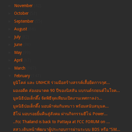
►
November
(42)
►
October
(53)
►
September
(55)
►
August
(66)
►
July
(82)
►
June
(98)
►
May
(99)
►
April
(67)
►
March
(167)
▼
February
(147)
ยูนิโคล่ และ UNHCR ร่วมมือสร้างสรรค์เสื้อยืดการกุศ...
มองอดีต ส่องอนาคต 90 ปีของนิสสัน แบรนด์รถยนต์ในใจค...
มูลนิธิป่อเต็กตึ๊ง จัดพิธีจุดเทียนเปิดงานเทศกาลง่ว...
มูลนิธิป่อเต็กตึ๊ง มอบผ้าห่มกันหนาว พร้อมสนับสนุนค...
ฮีโน่ มอบรอยยิ้มคืนสู่สังคม ผ่านกิจกรรมฮีโน่ Power...
..Fcc Thailand is back to Pattaya at FCC FORUM on ...
สสว.เดินหน้าพัฒนาผู้ประกอบการผ่านระบบ BDS หรือ “SM...