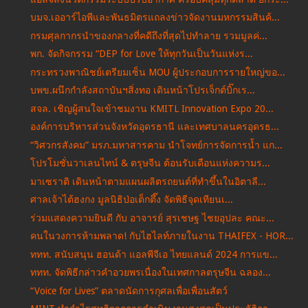
บมจ.เออาร์ไอพีและพันธมิตรแถลงข่าวจัดงานมหกรรมสินค้...
กรมศุลกากรนำของกลางที่คดีถึงที่สุดไปทำลาย รวมมูลค่...
พก. จัดกิจกรรม “DEP for Love ให้ทุกวันเป็นวันแห่งร...
กระทรวงพาณิชย์เตรียมเซ็น MOU ผู้ประกอบการรายใหญ่ขอ...
บพข.ผนึกกำลังสถาบันฯสิ่งทอ เดินหน้าโปรเจ็กต์บิ๊กเร...
สจล. เชิญผู้สนใจเข้าชมงาน KMITL Innovation Expo 20...
องค์การบริหารส่วนจังหวัดอุดรธานี และเทศบาลนครอุดรธ...
“วิศวกรสังคม” มรภ.มหาสารคาม นำโจทย์การจัดการน้ำ แก...
โปรโมชั่นวาเลนไทน์ & ตรุษจีน ต้อนรับเดือนแห่งความร...
มาเซราติ เดินหน้าตามแผนผลิตรถยนต์ที่ทำขึ้นในอิตาลี...
ศาลเจ้าไต้ฮงกง มูลนิธิป่อเต็กตึ๊ง จัดพิธีจุดเทียนเ...
ร่วมแสดงความยินดี กับ อาจารย์ สุรเชษฐ ไชยอุปละ คณะ...
คนในวงการห้ามพลาด! กับไฮไลท์ภายในงาน THAIFEX - HOR...
ททท. สนับสนุน ฮอนด้า แอลพีจีเอ ไทยแลนด์ 2024 การแข...
ททท. จัดพิธีกล่าวคำอวยพรเนื่องในเทศกาลตรุษจีน ฉลอง...
“Voice for Lives” ตลาดนัดการกุศลเพื่อเพื่อนสัตว์