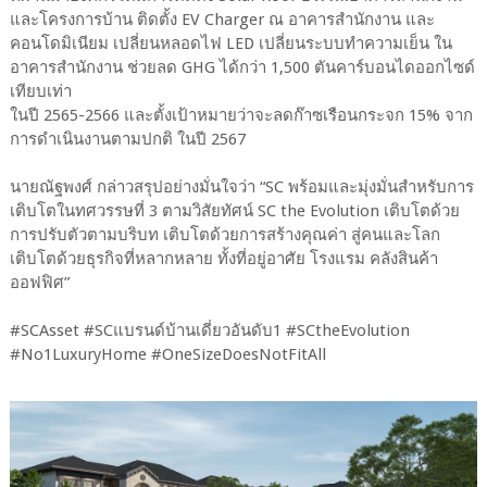
และโครงการบ้าน ติดตั้ง EV Charger ณ อาคารสำนักงาน และ
คอนโดมิเนียม เปลี่ยนหลอดไฟ LED เปลี่ยนระบบทำความเย็น ใน
อาคารสำนักงาน ช่วยลด GHG ได้กว่า 1,500 ตันคาร์บอนไดออกไซด์
เทียบเท่า
ในปี 2565-2566 และตั้งเป้าหมายว่าจะลดก๊าซเรือนกระจก 15% จาก
การดำเนินงานตามปกติ ในปี 2567
นายณัฐพงศ์ กล่าวสรุปอย่างมั่นใจว่า “SC พร้อมและมุ่งมั่นสำหรับการ
เติบโตในทศวรรษที่ 3 ตามวิสัยทัศน์ SC the Evolution เติบโตด้วย
การปรับตัวตามบริบท เติบโตด้วยการสร้างคุณค่า สู่คนและโลก
เติบโตด้วยธุรกิจที่หลากหลาย ทั้งที่อยู่อาศัย โรงแรม คลังสินค้า
ออฟฟิศ”
#SCAsset #SCแบรนด์บ้านเดี่ยวอันดับ1 #SCtheEvolution
#No1LuxuryHome #OneSizeDoesNotFitAll