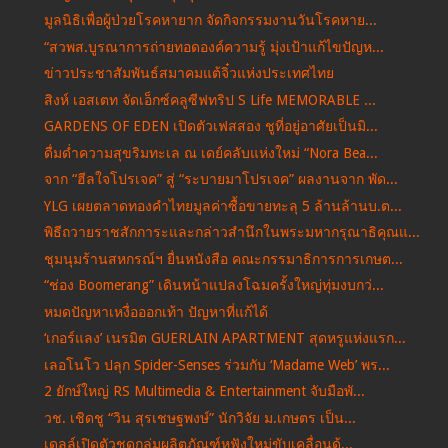
มูลนิธิเพื่อผู้ป่วยโรคหายาก จัดกิจกรรมงานวันโรคหาย...
“สวพส.บูรณาการถ่ายทอดองค์ความรู้ มุ่งเป้าแก้ไขปัญห...
ข่าวประชาสัมพันธ์สมาคมแต้จิ๋วแห่งประเทศไทย
สิงห์ เอสเตท จัดเอ็กซ์คลูซีฟทริป S Life MEMORABLE ...
GARDENS OF EDEN เปิดตัวเฟสสอง ชูที่อยู่อาศัยเป็นมิ...
ดื่มด่ำความสุขริมทะเล ณ เดย์คลับแห่งใหม่ “Nora Bea...
จาก “ฮีลใจโปรเจค” สู่ “ระบายมาโปรเจค” ผลงานจาก พัด...
YLG เผยตลาดทองคำไทยมูลค่าซื้อขายทะลุ 5 ล้านล้านบ.ต...
พิธีถวายราชสักการะและกล่าวสำนึกในพระมหากรุณาธิคุณแ...
ชุมนุมร้านสหกรณ์ฯ ยื่นหนังสือ คณะกรรมาธิการการเกษต...
“ช่อง Boomerang” เดินหน้าแปลงโฉมครั้งใหญ่ทุ่มงบกว่...
หมดปัญหาเหงื่อออกเท้า ปัญหาที่แก้ได้
‘เกอร์แลง’ เนรมิต GUERLAIN APARTMENT สุดหรูแห่งแรก...
เลอโนโว ปลุก Spider-Senses ร่วมกับ ‘Madame Web’ พร...
2 ยักษ์ใหญ่ RS Multimedia & Entertainment จับมือพั...
วช. เชิดชู “วิน สุรเชษฐพงษ์” นักวิจัย ม.เกษตร เป็น...
เดลล์เปิดตัวชุดกลุ่มผลิตภัณฑ์หูฟังใหม่ขับเคลื่อนด้...