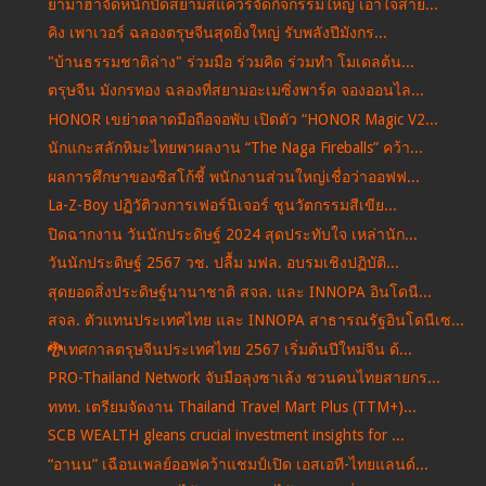
ยามาฮ่าจัดหนักปิดสยามสแควร์จัดกิจกรรมใหญ่ เอาใจสาย...
คิง เพาเวอร์ ฉลองตรุษจีนสุดยิ่งใหญ่ รับพลังปีมังกร...
"บ้านธรรมชาติล่าง" ร่วมมือ ร่วมคิด ร่วมทำ โมเดลต้น...
ตรุษจีน มังกรทอง ฉลองที่สยามอะเมซิ่งพาร์ค จองออนไล...
HONOR เขย่าตลาดมือถือจอพับ เปิดตัว “HONOR Magic V2...
นักแกะสลักหิมะไทยพาผลงาน “The Naga Fireballs” คว้า...
ผลการศึกษาของซิสโก้ชี้ พนักงานส่วนใหญ่เชื่อว่าออฟฟ...
La-Z-Boy ปฏิวัติวงการเฟอร์นิเจอร์ ชูนวัตกรรมสีเขีย...
ปิดฉากงาน วันนักประดิษฐ์ 2024 สุดประทับใจ เหล่านัก...
วันนักประดิษฐ์ 2567 วช. ปลื้ม มฟล. อบรมเชิงปฏิบัติ...
สุดยอดสิ่งประดิษฐ์นานาชาติ สจล. และ INNOPA อินโดนี...
สจล. ตัวแทนประเทศไทย และ INNOPA สาธารณรัฐอินโดนีเซ...
🐉เทศกาลตรุษจีนประเทศไทย 2567 เริ่มต้นปีใหม่จีน ด้...
PRO-Thailand Network จับมือลุงซาเล้ง ชวนคนไทยสายกร...
ททท. เตรียมจัดงาน Thailand Travel Mart Plus (TTM+)...
SCB WEALTH gleans crucial investment insights for ...
“อานน” เฉือนเพลย์ออฟคว้าแชมป์เปิด เอสเอที-ไทยแลนด์...