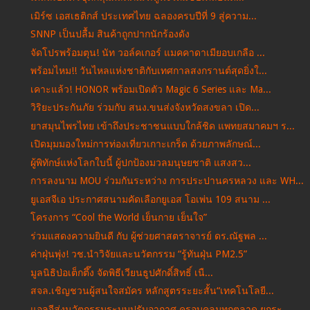
เมิร์ซ เอสเธติกส์ ประเทศไทย ฉลองครบปีที่ 9 สู่ความ...
SNNP เป็นปลื้ม สินค้าถูกปากนักร้องดัง
จัดโปรพร้อมตุน! นัท วอล์คเกอร์ แมคคาดาเมียอบเกลือ ...
พร้อมไหม!! วันไหลแห่งชาติกับเทศกาลสงกรานต์สุดยิ่งใ...
เคาะแล้ว! HONOR พร้อมเปิดตัว Magic 6 Series และ Ma...
วิริยะประกันภัย ร่วมกับ สนง.ขนส่งจังหวัดสงขลา เปิด...
ยาสมุนไพรไทย เข้าถึงประชาชนแบบใกล้ชิด แพทยสมาคมฯ ร...
เปิดมุมมองใหม่การท่องเที่ยวเกาะเกร็ด ด้วยภาพลักษณ์...
ผู้พิทักษ์แห่งโลกใบนี้ ผู้ปกป้องมวลมนุษยชาติ แสงสว...
การลงนาม MOU ร่วมกันระหว่าง การประปานครหลวง และ WH...
ยูเอสจีเอ ประกาศสนามคัดเลือกยูเอส โอเพ่น 109 สนาม ...
โครงการ “Cool the World เย็นกาย เย็นใจ”
ร่วมแสดงความยินดี กับ ผู้ช่วยศาสตราจารย์ ดร.ณัฐพล ...
ค่าฝุ่นพุ่ง! วช.นำวิจัยและนวัตกรรม “รู้ทันฝุ่น PM2.5”
มูลนิธิป่อเต็กตึ๊ง จัดพิธีเวียนธูปศักดิ์สิทธิ์ เนื...
สจล.เชิญชวนผู้สนใจสมัคร หลักสูตรระยะสั้น“เทคโนโลยี...
แอลจีส่งนวัตกรรมระบบปรับอากาศ ครอบคลุมทุกตลาด ยกระ...