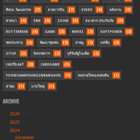
(7)
(7)
(6)
(6)
ศิลปะ วัฒนธรรม
สายการบิน
VIDEO
พลังงาน
(6)
(5)
(5)
(5)
ศาสนา
SME
ZOOM
ธนาคาร ประกันภัย
(4)
(3)
(3)
(3)
BUTTERBEAR
GAME
MHESI
SOFTPOWER
(3)
(3)
(3)
(3)
ชลประทาน
พัฒนาชุมชน
สายมู
แฟชั่น
(2)
(2)
(2)
OTOP
นิทรรศการ
บุรีรัมย์ยูไนเต็ด
(2)
(1)
เฟอร์นิเจอร์
CARDGAME
(1)
(1)
YOONCHANYOUNGINBANGKOK
ลมหายใจของแผ่นดิน
(1)
(1)
สายมุ
แว่นใหญ่
ARCHIVE
►
2026
(259)
►
2025
(691)
▼
2024
(992)
►
December
(47)