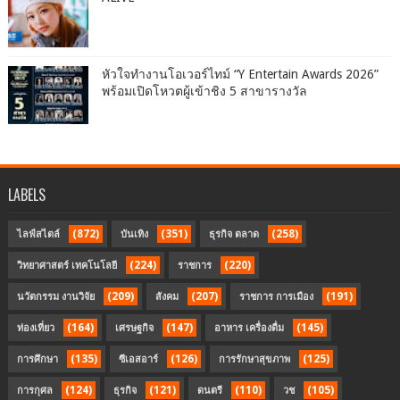
หัวใจทำงานโอเวอร์ไทม์ “Y Entertain Awards 2026”
พร้อมเปิดโหวตผู้เข้าชิง 5 สาขารางวัล
LABELS
(872)
(351)
(258)
ไลฟ์สไตล์
บันเทิง
ธุรกิจ ตลาด
(224)
(220)
วิทยาศาสตร์ เทคโนโลยี
ราชการ
(209)
(207)
(191)
นวัตกรรม งานวิจัย
สังคม
ราชการ การเมือง
(164)
(147)
(145)
ท่องเที่ยว
เศรษฐกิจ
อาหาร เครื่องดื่ม
(135)
(126)
(125)
การศึกษา
ซีเอสอาร์
การรักษาสุขภาพ
(124)
(121)
(110)
(105)
การกุศล
ธุรกิจ
ดนตรี
วช