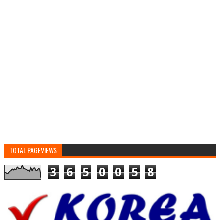
TOTAL PAGEVIEWS
3
6
5
0
0
5
8