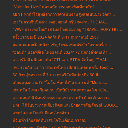
“Voice for Lives” ตลาดนัดการกุศลเพื่อเพื่อนสัตว์
MINT ทำกำไรสุทธิจากการดำเนินงานสูงสุดเป็นประวัติกา...
เฮงรับตรุษจีนปีมังกร เดอะมอลล์ กรุ๊ป จัดงาน THE MA...
"WWF ประเทศไทย" เสริมสร้างแคมเปญ "TRAVEL IVORY FRE...
ครั้งแรกของปี 2024 จัดวันที่ 8-11 กุมภาพันธ์ 2567
สมาคมแพทย์ผิวหนังฯ เชิญรับชมเพจเฟซบุ๊ก “ครบเครื่อง...
“ฮอนด้า แอลพีจีเอ ไทยแลนด์ 2024” 72 นักกอล์ฟตบเท้า...
เออาร์ไอพี ผนึกสถาบัน ICTI และ ETDA จัดใหญ่ “THAIL...
วช. ร่วมกับ บ.ดาว ประเทศไทย เปิดตัวแพลตฟอร์ม Food ...
SC ก้าวสู่ทศวรรษที่ 3 ประกาศวิสัยทัศน์ธุรกิจ SC th...
เดือนแห่งความรัก “โมโน ช้อปปิ้ง” ส่งแบรนด์ “Murico...
เซ็นทรัล รีเทล เวียดนาม เปิดปีมังกรสุดสตรอง โต 10%...
เอส แอนด์ พี ต้อนรับเทศกาลแห่งความรัก ด้วยเค้กดอกก...
DMT ได้รับประกาศเกียรติคุณและป้ายตราสัญลักษณ์ GOOD...
แพทย์เผยเตรียมรับมือคนไทยอ้วน
พีจีเอทัวร์กับสถิติที่น่าสนใจในเดือนมกราคม
NEX สุดยอด! เปิดตัว EV Bus ไร้คนขับ ต้นแบบเทคโนโลย...