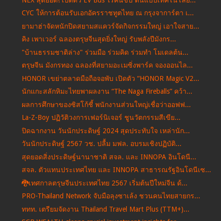
CYC ให้การต้อนรับเอกอัครราชทูตไทย ณ กรุงจาการ์ตา เ...
ยามาฮ่าจัดหนักปิดสยามสแควร์จัดกิจกรรมใหญ่ เอาใจสาย...
คิง เพาเวอร์ ฉลองตรุษจีนสุดยิ่งใหญ่ รับพลังปีมังกร...
"บ้านธรรมชาติล่าง" ร่วมมือ ร่วมคิด ร่วมทำ โมเดลต้น...
ตรุษจีน มังกรทอง ฉลองที่สยามอะเมซิ่งพาร์ค จองออนไล...
HONOR เขย่าตลาดมือถือจอพับ เปิดตัว “HONOR Magic V2...
นักแกะสลักหิมะไทยพาผลงาน “The Naga Fireballs” คว้า...
ผลการศึกษาของซิสโก้ชี้ พนักงานส่วนใหญ่เชื่อว่าออฟฟ...
La-Z-Boy ปฏิวัติวงการเฟอร์นิเจอร์ ชูนวัตกรรมสีเขีย...
ปิดฉากงาน วันนักประดิษฐ์ 2024 สุดประทับใจ เหล่านัก...
วันนักประดิษฐ์ 2567 วช. ปลื้ม มฟล. อบรมเชิงปฏิบัติ...
สุดยอดสิ่งประดิษฐ์นานาชาติ สจล. และ INNOPA อินโดนี...
สจล. ตัวแทนประเทศไทย และ INNOPA สาธารณรัฐอินโดนีเซ...
🐉เทศกาลตรุษจีนประเทศไทย 2567 เริ่มต้นปีใหม่จีน ด้...
PRO-Thailand Network จับมือลุงซาเล้ง ชวนคนไทยสายกร...
ททท. เตรียมจัดงาน Thailand Travel Mart Plus (TTM+)...