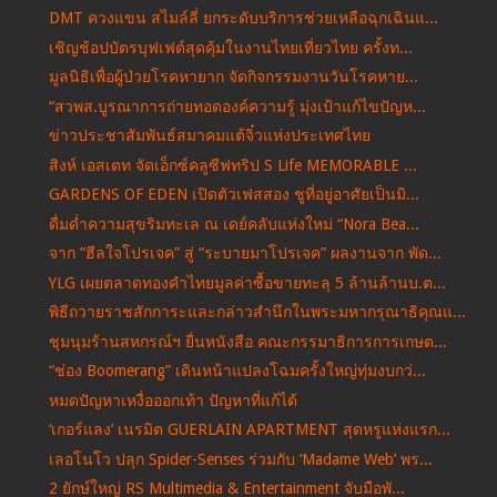
DMT ควงแขน สไมล์ลี่ ยกระดับบริการช่วยเหลือฉุกเฉินแ...
เชิญช้อปบัตรบุฟเฟต์สุดคุ้มในงานไทยเที่ยวไทย ครั้งท...
มูลนิธิเพื่อผู้ป่วยโรคหายาก จัดกิจกรรมงานวันโรคหาย...
“สวพส.บูรณาการถ่ายทอดองค์ความรู้ มุ่งเป้าแก้ไขปัญห...
ข่าวประชาสัมพันธ์สมาคมแต้จิ๋วแห่งประเทศไทย
สิงห์ เอสเตท จัดเอ็กซ์คลูซีฟทริป S Life MEMORABLE ...
GARDENS OF EDEN เปิดตัวเฟสสอง ชูที่อยู่อาศัยเป็นมิ...
ดื่มด่ำความสุขริมทะเล ณ เดย์คลับแห่งใหม่ “Nora Bea...
จาก “ฮีลใจโปรเจค” สู่ “ระบายมาโปรเจค” ผลงานจาก พัด...
YLG เผยตลาดทองคำไทยมูลค่าซื้อขายทะลุ 5 ล้านล้านบ.ต...
พิธีถวายราชสักการะและกล่าวสำนึกในพระมหากรุณาธิคุณแ...
ชุมนุมร้านสหกรณ์ฯ ยื่นหนังสือ คณะกรรมาธิการการเกษต...
“ช่อง Boomerang” เดินหน้าแปลงโฉมครั้งใหญ่ทุ่มงบกว่...
หมดปัญหาเหงื่อออกเท้า ปัญหาที่แก้ได้
‘เกอร์แลง’ เนรมิต GUERLAIN APARTMENT สุดหรูแห่งแรก...
เลอโนโว ปลุก Spider-Senses ร่วมกับ ‘Madame Web’ พร...
2 ยักษ์ใหญ่ RS Multimedia & Entertainment จับมือพั...