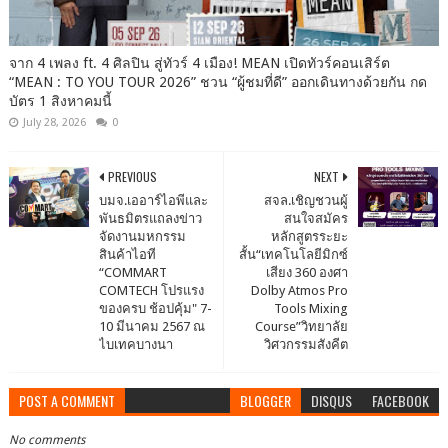
จาก 4 เพลง ft. 4 ศิลปิน สู่ทัวร์ 4 เมือง! MEAN เปิดทัวร์คอนเสิร์ต
“MEAN : TO YOU TOUR 2026” ชวน “ผู้ชมที่ดี” ออกเดินทางด้วยกัน กด
บัตร 1 สิงหาคมนี้
July 28, 2026
0
PREVIOUS
NEXT
บมจ.เออาร์ไอพีและ
สจล.เชิญชวนผู้
พันธมิตรแถลงข่าว
สนใจสมัคร
จัดงานมหกรรม
หลักสูตรระยะ
สินค้าไอที
สั้น“เทคโนโลยีมิกซ์
“COMMART
เสียง 360 องศา
COMTECH โปรแรง
Dolby Atmos Pro
ของครบ ช้อปคุ้ม" 7-
Tools Mixing
10 มีนาคม 2567 ณ
Course”วิทยาลัย
ไบเทคบางนา
วิศวกรรมสังคีต
POST A COMMENT
BLOGGER
DISQUS
FACEBOOK
No comments