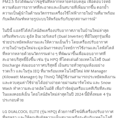
PM2.5 จึงได้พัฒนาโซลูชันที่หลากหลายครอบคลุม เพื่อตอบโจทย์
ความต้องการอากาศที่สะอาดและเย็นสบายที่เพิ่มมากขึ้น ตอกย้ำ
ความเป็นผู้นำในด้านนวัตกรรมเครื่องใช้ไฟฟ้าภายในบ้านที่มาพร้อม
กับผลิตภัณฑ์หลายรูปแบบให้พร้อมรับกับทุกสถานการณ์”
ในปีนี้ แอลจีได้ส่งไลน์อัพเครื่องปรับอากาศภายในบ้านใหม่ล่าสุด
เสริมทัพระบบ ดูอัล อินเวอร์เตอร์ (Dual Inverter) ที่มีในทุกรุ่นเพื่อ
ช่วยประหยัดพลังงานและให้ความเย็นเร็ว โดยเครื่องปรับอากาศ
ภายในบ้านรุ่นใหม่จะมุ่งเน้นการตอบโจทย์การใช้งานและไลฟ์สไตล์
ที่หลากหลายด้วยนวัตกรรมต่าง ๆ ที่พัฒนาขึ้นเพื่อมอบอากาศที่
สะอาดบริสุทธิ์ยิ่งขึ้น เช่น รุ่น HPQ ที่โดดเด่นด้วยเทคโนโลยี Dual
Discharge ส่งมอบอากาศบริสุทธิ์ เย็นสบายทั่วทุกมุมห้องอย่าง
รวดเร็ว และในรุ่น IEQ ที่มาพร้อมเทคโนโลยีใหม่ kW Manager
(Kilowatt Manager) by ThinQ ให้ผู้ใช้งานสามารถประหยัดพลังงาน
และควบคุมค่าใช้จ่ายได้อย่างง่ายดายผ่านสมาร์ทโฟน และ Snow
Wash ทำความสะอาดอัตโนมัติ เพื่อกำจัดฝุ่นหรือแบคทีเรียที่สะสม
ในแผงคอยล์เย็น โดยไลน์อัพใหม่ล่าสุดในปี 2024 นี้มีทั้งหมด 4 รุ่น
ประกอบด้วย
LG DUALCOOL ELITE (รุ่น HPQ) ด้วยการดีไซน์ที่เครื่องปรับอากาศ
ที่หรูหรา และให้คุณสัมผัสความเย็นสบายเหนือระดับกับเทคโนโลยี