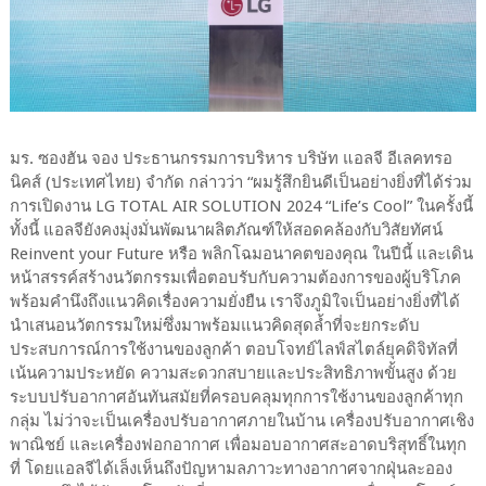
มร. ซองฮัน จอง ประธานกรรมการบริหาร บริษัท แอลจี อีเลคทรอ
นิคส์ (ประเทศไทย) จำกัด กล่าวว่า “ผมรู้สึกยินดีเป็นอย่างยิ่งที่ได้ร่วม
การเปิดงาน LG TOTAL AIR SOLUTION 2024 “Life’s Cool” ในครั้งนี้
ทั้งนี้ แอลจียังคงมุ่งมั่นพัฒนาผลิตภัณฑ์ให้สอดคล้องกับวิสัยทัศน์
Reinvent your Future หรือ พลิกโฉมอนาคตของคุณ ในปีนี้ และเดิน
หน้าสรรค์สร้างนวัตกรรมเพื่อตอบรับกับความต้องการของผู้บริโภค
พร้อมคำนึงถึงแนวคิดเรื่องความยั่งยืน เราจึงภูมิใจเป็นอย่างยิ่งที่ได้
นำเสนอนวัตกรรมใหม่ซึ่งมาพร้อมแนวคิดสุดล้ำที่จะยกระดับ
ประสบการณ์การใช้งานของลูกค้า ตอบโจทย์ไลฟ์สไตล์ยุคดิจิทัลที่
เน้นความประหยัด ความสะดวกสบายและประสิทธิภาพขั้นสูง ด้วย
ระบบปรับอากาศอันทันสมัยที่ครอบคลุมทุกการใช้งานของลูกค้าทุก
กลุ่ม ไม่ว่าจะเป็นเครื่องปรับอากาศภายในบ้าน เครื่องปรับอากาศเชิง
พาณิชย์ และเครื่องฟอกอากาศ เพื่อมอบอากาศสะอาดบริสุทธิ์ในทุก
ที่ โดยแอลจีได้เล็งเห็นถึงปัญหามลภาวะทางอากาศจากฝุ่นละออง