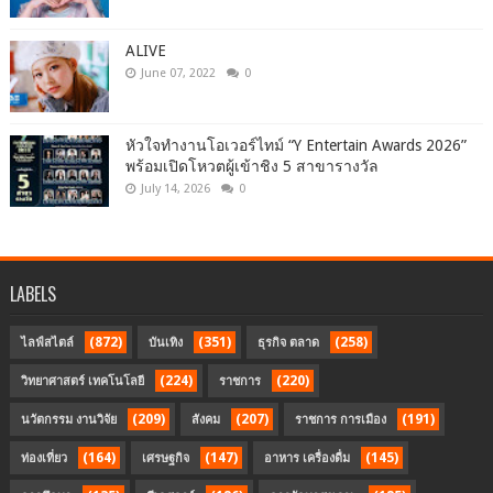
ALIVE
June 07, 2022
0
หัวใจทำงานโอเวอร์ไทม์ “Y Entertain Awards 2026”
พร้อมเปิดโหวตผู้เข้าชิง 5 สาขารางวัล
July 14, 2026
0
LABELS
(872)
(351)
(258)
ไลฟ์สไตล์
บันเทิง
ธุรกิจ ตลาด
(224)
(220)
วิทยาศาสตร์ เทคโนโลยี
ราชการ
(209)
(207)
(191)
นวัตกรรม งานวิจัย
สังคม
ราชการ การเมือง
(164)
(147)
(145)
ท่องเที่ยว
เศรษฐกิจ
อาหาร เครื่องดื่ม