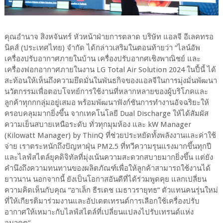
คุณอำนาจ สิงหจันทร์ หัวหน้าฝ่ายการตลาด บริษัท แอลจี อีเลคทรอ
นิคส์ (ประเทศไทย) จำกัด ได้กล่าวเสริมในตอนท้ายว่า “ไลน์อัพ
เครื่องปรับอากาศภายในบ้าน เครื่องปรับอากศเชิงพาณิชย์ และ
เครื่องฟอกอากาศภายในงาน LG Total Air Solution 2024 ในปี้นี้ ได้
สะท้อนให้เห็นถึงความยึดมั่นในพันธกิจของแอลจีในการมุ่งมั่นพัฒนา
นวัตกรรมเพื่อตอบโจทย์การใช้งานที่หลากหลายของผู้บริโภคและ
ลูกค้าทุกกกลุ่มอยู่เสมอ พร้อมพัฒนาฟังก์ชันการทำงานอัจฉริยะให้
ครอบคลุมมากยิ่งขึ้น จากเทคโนโลยี Dual Discharge ให้ได้สัมผัส
ความเย็นสบายเหนือระดับ ทั่วทุกมุมห้อง และ kW Manager
(Kilowatt Manager) by ThinQ ที่ช่วยประหยัดทั้งพลังงานและค่าใช้
จ่าย เราตระหนักถึงปัญหาฝุ่น PM2.5 ที่ทวีความรุนแรงมากขึ้นทุกปี
และไลฟ์สไตล์ยุคดิจิทัลที่มุ่งเน้นความสะดวกสบายมากยิ่งขึ้น แต่ยัง
คำนึงถึงความทนทานของผลิตภัณฑ์เพื่อให้ลูกค้าสามารถใช้งานได้
ยาวนาน นอกจากนี้ ยังเป็นโอกาสอันดีที่ได้ร่วมพูดคุย แลกเปลี่ยน
ความคิดเห็นกับคุณ “อาเล็ก ธีรเดช เมธาวรายุทธ” ตัวแทนคนรุ่นใหม่
ที่ให้เกียรติมาร่วมงานและอัปเดตเทรนด์การเลือกใช้เครื่องปรับ
อากาศให้เหมาะกับไลฟ์สไตล์ที่เปลี่ยนแปลงไปรับเทรนด์แห่ง
อนาคต”