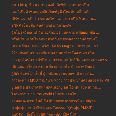
วช. เชิดชู “วิน สุรเชษฐพงษ์” นักวิจัย ม.เกษตร เป็น...
เดลล์เปิดตัวชุดกลุ่มผลิตภัณฑ์หูฟังใหม่ขับเคลื่อนด้...
เมิร์ซ เอสเธติกส์ ประเทศไทย ฉลองครบปีที่ 9 สู่ความ...
SNNP เป็นปลื้ม สินค้าถูกปากนักร้องดัง
จัดโปรพร้อมตุน! นัท วอล์คเกอร์ แมคคาดาเมียอบเกลือ ...
พร้อมไหม!! วันไหลแห่งชาติกับเทศกาลสงกรานต์สุดยิ่งใ...
เคาะแล้ว! HONOR พร้อมเปิดตัว Magic 6 Series และ Ma...
วิริยะประกันภัย ร่วมกับ สนง.ขนส่งจังหวัดสงขลา เปิด...
ยาสมุนไพรไทย เข้าถึงประชาชนแบบใกล้ชิด แพทยสมาคมฯ ร...
เปิดมุมมองใหม่การท่องเที่ยวเกาะเกร็ด ด้วยภาพลักษณ์...
ผู้พิทักษ์แห่งโลกใบนี้ ผู้ปกป้องมวลมนุษยชาติ แสงสว...
การลงนาม MOU ร่วมกันระหว่าง การประปานครหลวง และ WH...
ยูเอสจีเอ ประกาศสนามคัดเลือกยูเอส โอเพ่น 109 สนาม ...
โครงการ “Cool the World เย็นกาย เย็นใจ”
ร่วมแสดงความยินดี กับ ผู้ช่วยศาสตราจารย์ ดร.ณัฐพล ...
ค่าฝุ่นพุ่ง! วช.นำวิจัยและนวัตกรรม “รู้ทันฝุ่น PM2.5”
มูลนิธิป่อเต็กตึ๊ง จัดพิธีเวียนธูปศักดิ์สิทธิ์ เนื...