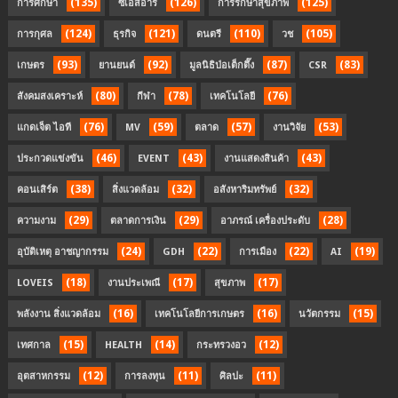
(135)
(126)
(125)
การศึกษา
ซีเอสอาร์
การรักษาสุขภาพ
(124)
(121)
(110)
(105)
การกุศล
ธุรกิจ
ดนตรี
วช
(93)
(92)
(87)
(83)
เกษตร
ยานยนต์
มูลนิธิป่อเต็กตึ๊ง
CSR
(80)
(78)
(76)
สังคมสงเคราะห์
กีฬา
เทคโนโลยี
(76)
(59)
(57)
(53)
แกดเจ็ต ไอที
MV
ตลาด
งานวิจัย
(46)
(43)
(43)
ประกวดแข่งขัน
EVENT
งานแสดงสินค้า
(38)
(32)
(32)
คอนเสิร์ต
สิ่งแวดล้อม
อสังหาริมทรัพย์
(29)
(29)
(28)
ความงาม
ตลาดการเงิน
อาภรณ์ เครื่องประดับ
(24)
(22)
(22)
(19)
อุบัติเหตุ อาชญากรรม
GDH
การเมือง
AI
(18)
(17)
(17)
LOVEIS
งานประเพณี
สุขภาพ
(16)
(16)
(15)
พลังงาน สิ่งแวดล้อม
เทคโนโลยีการเกษตร
นวัตกรรม
(15)
(14)
(12)
เทศกาล
HEALTH
กระทรวงอว
(12)
(11)
(11)
อุตสาหกรรม
การลงทุน
ศิลปะ