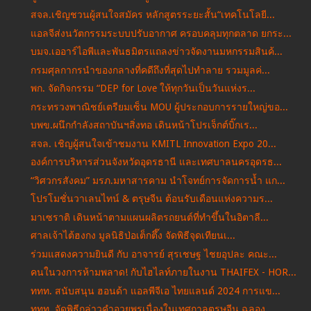
สจล.เชิญชวนผู้สนใจสมัคร หลักสูตรระยะสั้น“เทคโนโลยี...
แอลจีส่งนวัตกรรมระบบปรับอากาศ ครอบคลุมทุกตลาด ยกระ...
บมจ.เออาร์ไอพีและพันธมิตรแถลงข่าวจัดงานมหกรรมสินค้...
กรมศุลกากรนำของกลางที่คดีถึงที่สุดไปทำลาย รวมมูลค่...
พก. จัดกิจกรรม “DEP for Love ให้ทุกวันเป็นวันแห่งร...
กระทรวงพาณิชย์เตรียมเซ็น MOU ผู้ประกอบการรายใหญ่ขอ...
บพข.ผนึกกำลังสถาบันฯสิ่งทอ เดินหน้าโปรเจ็กต์บิ๊กเร...
สจล. เชิญผู้สนใจเข้าชมงาน KMITL Innovation Expo 20...
องค์การบริหารส่วนจังหวัดอุดรธานี และเทศบาลนครอุดรธ...
“วิศวกรสังคม” มรภ.มหาสารคาม นำโจทย์การจัดการน้ำ แก...
โปรโมชั่นวาเลนไทน์ & ตรุษจีน ต้อนรับเดือนแห่งความร...
มาเซราติ เดินหน้าตามแผนผลิตรถยนต์ที่ทำขึ้นในอิตาลี...
ศาลเจ้าไต้ฮงกง มูลนิธิป่อเต็กตึ๊ง จัดพิธีจุดเทียนเ...
ร่วมแสดงความยินดี กับ อาจารย์ สุรเชษฐ ไชยอุปละ คณะ...
คนในวงการห้ามพลาด! กับไฮไลท์ภายในงาน THAIFEX - HOR...
ททท. สนับสนุน ฮอนด้า แอลพีจีเอ ไทยแลนด์ 2024 การแข...
ททท. จัดพิธีกล่าวคำอวยพรเนื่องในเทศกาลตรุษจีน ฉลอง...