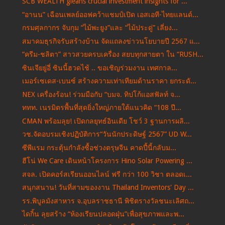
SCB WEALTH gleans crucial investment insights for ...
“อานน” เฉือนเพลย์ออฟคว้าแชมป์เปิด เอสเอที-ไทยแลนด์...
กรมศุลกากร จับกุม “ไม้พะยูง”และ “ไม้ประดู่” เลี่ยง...
สมาคมธุรกิจรับสร้างบ้าน จัดแถลงข่าวนโยบายปี 2567 แ...
“ครีม-ชลิตา” สาวสวยครบเครื่อง สยบทุกสายตา ใน “RUSH...
ซินเจียยู่อี่ ซินนี้ฮวดไช้ .. ขอเชิญร่วมงาน เทศกาล...
เมอร์เซเดส-เบนซ์ สร้างความเท่าเทียมด้านราคา ยกระดั...
NEX เครื่องร้อน! ร่วมมือกับ “บมจ. ทิปโก้แอสฟัลท์ จ...
ททท. เนรมิตรพื้นที่สุดยิ่งใหญ่ภายใต้แนวคิด “108 ปี...
CMAN พร้อมลุย! เปิดกลยุทธ์อินเดีย โชว์ 3 ฐานการผลิ...
วช.จัดอบรมเชิงปฏิบัติการ“วันนักประดิษฐ์ 2567” UD W...
ซีพีแรม กระตุ้นกำลังซื้อช่วงตรุษจีน คาดปี้นี้กลับม...
ฮีโน่ We Care เดินหน้าโครงการ Hino Solar Powering ...
สจล. เปิดคอร์สเรียนออนไลน์ ฟรี กว่า 100 วิชา ตลอดเ...
สนุกสนาน! วันที่สามของงาน Thailand Inventors' Day ...
รร.พิบูลมังสาหาร จ.อุบลราชธานี พิชิตรางวัลชนะเลิศถ...
ไดกิ้น ลุยสร้าง “ห้องเรียนปลอดฝุ่น”เพื่อสุขภาพและพ...