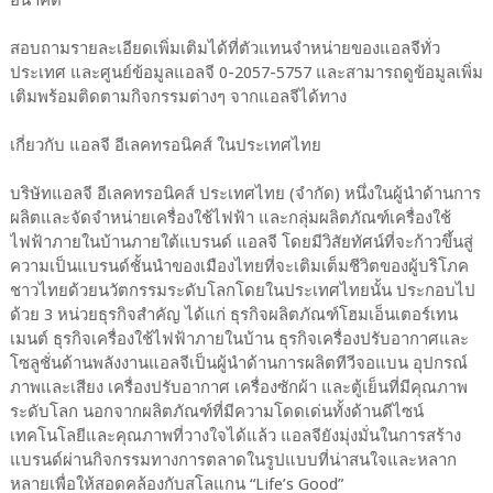
สอบถามรายละเอียดเพิ่มเติมได้ที่ตัวแทนจำหน่ายของแอลจีทั่ว
ประเทศ และศูนย์ข้อมูลแอลจี 0-2057-5757 และสามารถดูข้อมูลเพิ่ม
เติมพร้อมติดตามกิจกรรมต่างๆ จากแอลจีได้ทาง
เกี่ยวกับ แอลจี อีเลคทรอนิคส์ ในประเทศไทย
บริษัทแอลจี อีเลคทรอนิคส์ ประเทศไทย (จำกัด) หนึ่งในผู้นำด้านการ
ผลิตและจัดจำหน่ายเครื่องใช้ไฟฟ้า และกลุ่มผลิตภัณฑ์เครื่องใช้
ไฟฟ้าภายในบ้านภายใต้แบรนด์ แอลจี โดยมีวิสัยทัศน์ที่จะก้าวขึ้นสู่
ความเป็นแบรนด์ชั้นนำของเมืองไทยที่จะเติมเต็มชีวิตของผู้บริโภค
ชาวไทยด้วยนวัตกรรมระดับโลกโดยในประเทศไทยนั้น ประกอบไป
ด้วย 3 หน่วยธุรกิจสำคัญ ได้แก่ ธุรกิจผลิตภัณฑ์โฮมเอ็นเตอร์เทน
เมนต์ ธุรกิจเครื่องใช้ไฟฟ้าภายในบ้าน ธุรกิจเครื่องปรับอากาศและ
โซลูชั่นด้านพลังงานแอลจีเป็นผู้นำด้านการผลิตทีวีจอแบน อุปกรณ์
ภาพและเสียง เครื่องปรับอากาศ เครื่องซักผ้า และตู้เย็นที่มีคุณภาพ
ระดับโลก นอกจากผลิตภัณฑ์ที่มีความโดดเด่นทั้งด้านดีไซน์
เทคโนโลยีและคุณภาพที่วางใจได้แล้ว แอลจียังมุ่งมั่นในการสร้าง
แบรนด์ผ่านกิจกรรมทางการตลาดในรูปแบบที่น่าสนใจและหลาก
หลายเพื่อให้สอดคล้องกับสโลแกน “Life’s Good”