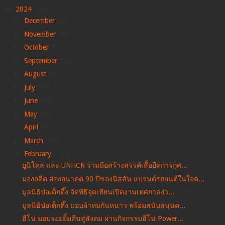
▼
2024
(992)
►
December
(47)
►
November
(42)
►
October
(53)
►
September
(55)
►
August
(66)
►
July
(82)
►
June
(98)
►
May
(99)
►
April
(67)
►
March
(167)
▼
February
(147)
ยูนิโคล่ และ UNHCR ร่วมมือสร้างสรรค์เสื้อยืดการกุศ...
มองอดีต ส่องอนาคต 90 ปีของนิสสัน แบรนด์รถยนต์ในใจค...
มูลนิธิป่อเต็กตึ๊ง จัดพิธีจุดเทียนเปิดงานเทศกาลง่ว...
มูลนิธิป่อเต็กตึ๊ง มอบผ้าห่มกันหนาว พร้อมสนับสนุนค...
ฮีโน่ มอบรอยยิ้มคืนสู่สังคม ผ่านกิจกรรมฮีโน่ Power...