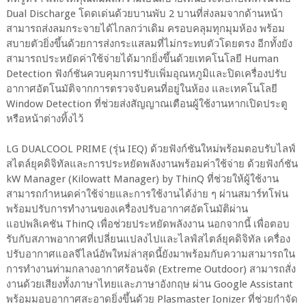
Dual Discharge โดดเด่นด้วยบานพับ 2 บานที่ส่งลมจากด้านหน้า
สามารถส่งลมกระจายได้ไกลกว่าเดิม ครอบคลุมทุกมุมห้อง พร้อม
สบายตัวยิ่งขึ้นด้วยการส่งกระแสลมที่ไม่กระทบตัวโดยตรง อีกทั้งยัง
สามารถประหยัดค่าใช้จ่ายได้มากยิ่งขึ้นด้วยเทคโนโลยี Human
Detection ฟังก์ชันควบคุมการปรับเพิ่มอุณหภูมิและปิดเครื่องปรับ
อากาศอัตโนมัติจากการตรวจจับคนที่อยู่ในห้อง และเทคโนโลยี
Window Detection ที่ช่วยส่งสัญญาณเตือนผู้ใช้งานหากเปิดประตู
หรือหน้าต่างทิ้งไว้
LG DUALCOOL PRIME (รุ่น IEQ) ด้วยฟังก์ชันใหม่พร้อมตอบรับไลฟ์
สไตล์ยุคดิจิทัลและการประหยัดพลังงานพร้อมค่าใช้จ่าย ด้วยฟังก์ชัน
kW Manager (Kilowatt Manager) by ThinQ ที่ช่วยให้ผู้ใช้งาน
สามารถกำหนดค่าใช้จ่ายและการใช้งานได้ง่าย ๆ ผ่านสมาร์ทโฟน
พร้อมปรับการทำงานของเครื่องปรับอากาศอัตโนมัติผ่าน
แอปพลิเคชัน ThinQ เพื่อช่วยประหยัดพลังงาน นอกจากนี้ เพื่อตอบ
รับกับสภาพอากาศที่เปลี่ยนแปลงไปและไลฟ์สไตล์ยุคดิจิทัล เครื่อง
ปรับอากาศแอลจีไลน์อัพใหม่ล่าสุดนี้ยังมาพร้อมกับความสามารถใน
การทำงานท่ามกลางอากาศร้อนจัด (Extreme Outdoor) สามารถสั่ง
งานด้วยเสียงทั้งภาษาไทยและภาษาอังกฤษ ผ่าน Google Assistant
พร้อมมอบอากาศสะอาดยิ่งขึ้นด้วย Plasmaster Ionizer ที่ช่วยกำจัด