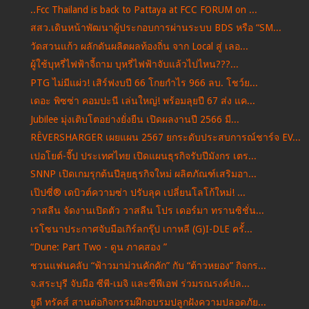
..Fcc Thailand is back to Pattaya at FCC FORUM on ...
สสว.เดินหน้าพัฒนาผู้ประกอบการผ่านระบบ BDS หรือ “SM...
วัดสวนแก้ว ผลักดันผลิตผลท้องถิ่น จาก Local สู่ เลอ...
ผู้ใช้บุหรี่ไฟฟ้าจี้ถาม บุหรี่ไฟฟ้าจับแล้วไปไหน???...
PTG ไม่มีแผ่ว! เสิร์ฟงบปี 66 โกยกำไร 966 ลบ. โชว์ย...
เดอะ พิซซ่า คอมปะนี เล่นใหญ่! พร้อมลุยปี 67 ส่ง แค...
Jubilee มุ่งเติบโตอย่างยั่งยืน เปิดผลงานปี 2566 มี...
RÊVERSHARGER เผยแผน 2567 ยกระดับประสบการณ์ชาร์จ EV...
เปอโยต์-จี๊ป ประเทศไทย เปิดแผนธุรกิจรับปีมังกร เตร...
SNNP เปิดเกมรุกต้นปีลุยธุรกิจใหม่ ผลิตภัณฑ์เสริมอา...
เป๊ปซี่® เดบิวต์ความซ่า ปรับลุค เปลี่ยนโลโก้ใหม่! ...
วาสลีน จัดงานเปิดตัว วาสลีน โปร เดอร์มา ทรานซิชั่น...
เรโซนาประกาศจับมือเกิร์ลกรุ๊ป เกาหลี (G)I-DLE ครั้...
“Dune: Part Two - ดูน ภาคสอง ”
ชวนแฟนคลับ “ฟ้าวมาม่วนคักคัก” กับ “ต้าวหยอง” กิจกร...
จ.สระบุรี จับมือ ซีพี-เมจิ และซีพีเอฟ ร่วมรณรงค์ปล...
ยูดี ทรัคส์ สานต่อกิจกรรมฝึกอบรมปลูกฝังความปลอดภัย...