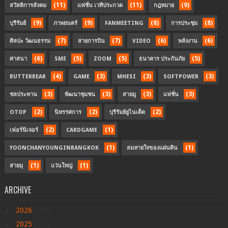
(11)
(11)
(9)
สวัสดิการสังคม
แฟชั่น เวทีประกวด
กฎหมาย
(9)
(9)
(8)
(8)
บุรีรัมย์
ภาพยนตร์
FANMEETING
การประชุม
(7)
(7)
(6)
(6)
ศิลปะ วัฒนธรรม
สายการบิน
VIDEO
พลังงาน
(6)
(5)
(5)
(5)
ศาสนา
SME
ZOOM
ธนาคาร ประกันภัย
(4)
(3)
(3)
(3)
BUTTERBEAR
GAME
MHESI
SOFTPOWER
(3)
(3)
(3)
(3)
ชลประทาน
พัฒนาชุมชน
สายมู
แฟชั่น
(2)
(2)
(2)
OTOP
นิทรรศการ
บุรีรัมย์ยูไนเต็ด
(2)
(1)
เฟอร์นิเจอร์
CARDGAME
(1)
(1)
YOONCHANYOUNGINBANGKOK
ลมหายใจของแผ่นดิน
(1)
(1)
สายมุ
แว่นใหญ่
ARCHIVE
►
2026
(259)
►
2025
(691)