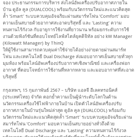
จอง ประธานกรรมการบริหาร ส่งไลน์อัพเครื่องปรับอากาศภายใน
บ้าน ดูอัล คูล (DUALCOOL) พร้อมกับนวัตกรรมใหม่และแนวคิดสุด
ล้ำ ‘Smart’ ระบบควบคุมอัจฉริยะผ่านสมาร์ทโฟน ‘Comfort’ มอบ
ความเย็นสบายด้วยอากาศสะอาดบริสุทธิ์ และ ‘Lasting’ ความ
ทนทานไร้กังวล กับอายุการใช้งานที่ยาวนาน พร้อมยกระดับการใช้
งานด้วยฟังก์ชันที่ตอบโจทย์ไลฟ์สไตล์ยุคดิจิทัล อย่าง kW Manager
(Kilowatt Manager) by ThinQ
ให้ผู้ใช้งานสามารถควบคุมค่าใช้จ่ายได้อย่างง่ายดายผ่านสมาร์ท
โฟน และเทคโนโลยี Dual Discharge ส่งมอบอากาศเย็นสบายทั่วทุก
มุมห้อง พร้อมไลน์อัพเครื่องปรับอากาศเชิงพาณิชย์ และเครื่องฟอก
อากาศ ที่ตอบโจทย์การใช้งานที่หลากหลาย และมอบอากาศที่สะอาด
บริสุทธิ์
กรุงเทพฯ, 15 กุมภาพันธ์ 2567 – บริษัท แอลจี อีเลคทรอนิคส์
(ประเทศไทย) จำกัด ตอกย้ำความเป็นผู้นำระดับโลกในด้าน
นวัตกรรมเครื่องใช้ไฟฟ้าภายในบ้าน เปิดตัวไลน์อัพเครื่องปรับ
อากาศภายในบ้านรุ่นใหม่ล่าสุด ดูอัล คูล (DUALCOOL) พร้อมกับ
นวัตกรรมใหม่และแนวคิดสุดล้ำ ‘Smart’ ระบบควบคุมอัจฉริยะผ่าน
สมาร์ทโฟน ‘Comfort’ มอบความเย็นสบายอย่างทั่วถึงด้วย
เทคโนโลยี Dual Discharge และ ‘Lasting’ ความทนทานไร้กังวล