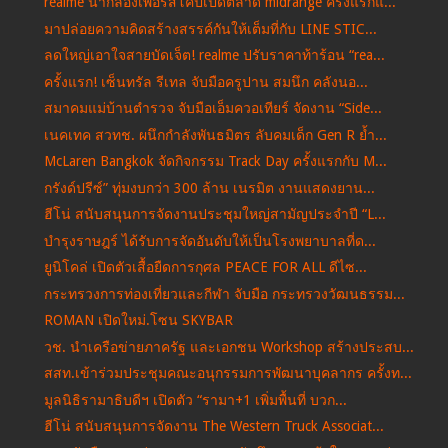
realme นำกล้องเพอริสโคปเปิดตลาด midrange ครั้งแรกแ...
มาปล่อยความคิดสร้างสรรค์กันให้เต็มที่กับ LINE STIC...
ลดใหญ่เอาใจสายบัดเจ็ต! realme ปรับราคาท้าร้อน “rea...
ครั้งแรก! เซ็นทรัล รีเทล จับมือครูปาน สมนึก คลังนอ...
สมาคมแม่บ้านตำรวจ จับมือเอ็มควอเทียร์ จัดงาน “Side...
เนคเทค สวทช. ผนึกกำลังพันธมิตร ลับคมเด็ก Gen R ย้ำ...
McLaren Bangkok จัดกิจกรรม Track Day ครั้งแรกกับ M...
กรังด์ปรีซ์” ทุ่มงบกว่า 300 ล้าน เนรมิต งานแสดงยาน...
ฮีโน่ สนับสนุนการจัดงานประชุมใหญ่สามัญประจำปี “L...
บำรุงราษฎร์ ได้รับการจัดอันดับให้เป็นโรงพยาบาลที่ด...
ยูนิโคล่ เปิดตัวเสื้อยืดการกุศล PEACE FOR ALL ดีไซ...
กระทรวงการท่องเที่ยวและกีฬา จับมือ กระทรวงวัฒนธรรม...
ROMAN เปิดใหม่.โซน SKYBAR
วช. นำเครือข่ายภาครัฐ และเอกชน Workshop สร้างประสบ...
สสท.เข้าร่วมประชุมคณะอนุกรรมการพัฒนาบุคลากร ครั้งท...
มูลนิธิรามาธิบดีฯ เปิดตัว “รามา+1 เพิ่มพื้นที่ บวก...
ฮีโน่ สนับสนุนการจัดงาน The Western Truck Associat...