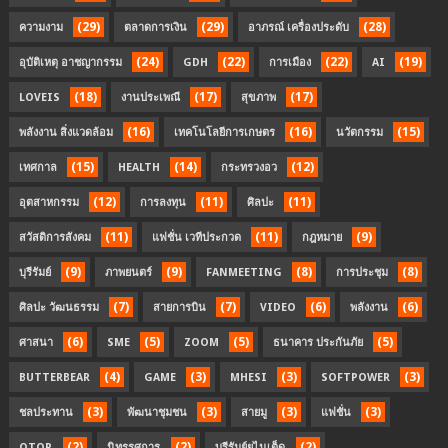
(29)
(29)
(28)
ความงาม
ตลาดการเงิน
อาภรณ์ เครื่องประดับ
(24)
(22)
(22)
(19)
อุบัติเหตุ อาชญากรรม
GDH
การเมือง
AI
(18)
(17)
(17)
LOVEIS
งานประเพณี
สุขภาพ
(16)
(16)
(15)
พลังงาน สิ่งแวดล้อม
เทคโนโลยีการเกษตร
นวัตกรรม
(15)
(14)
(12)
เทศกาล
HEALTH
กระทรวงอว
(12)
(11)
(11)
อุตสาหกรรม
การลงทุน
ศิลปะ
(11)
(11)
(9)
สวัสดิการสังคม
แฟชั่น เวทีประกวด
กฎหมาย
(9)
(9)
(8)
(8)
บุรีรัมย์
ภาพยนตร์
FANMEETING
การประชุม
(7)
(7)
(6)
(6)
ศิลปะ วัฒนธรรม
สายการบิน
VIDEO
พลังงาน
(6)
(5)
(5)
(5)
ศาสนา
SME
ZOOM
ธนาคาร ประกันภัย
(4)
(3)
(3)
(3)
BUTTERBEAR
GAME
MHESI
SOFTPOWER
(3)
(3)
(3)
(3)
ชลประทาน
พัฒนาชุมชน
สายมู
แฟชั่น
(2)
(2)
(2)
OTOP
นิทรรศการ
บุรีรัมย์ยูไนเต็ด