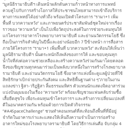
“มูลนิธิรามาธิบดีฯ เดินหน้าผลักดันความก้าวหน้าทางการแพทย์
ควบคู่ไปกับการสร้างโอกาสให้ประชาชนไทยสามารถเข้าถึงบริการ
ทางการแพทย์ได้อย่างทั่วถึง พร้อมเปิดตัวโครงการ “รามา+1 เพิ่ม
พื้นที่ บวกความหวัง” และภาพยนตร์ประชาสัมพันธ์ชุดใหม่จากเรื่อง
ราวของ “ความหวัง” เป็นไปเพื่อวัตถุประสงค์ในการช่วยระดมทุนให้
แก่โครงการอาคารโรงพยาบาลรามาธิบดี และย่านนวัตกรรมโยธี ซึ่ง
ถือเป็นภารกิจสำคัญในปีนี้และอย่างน้อยอีก 7 ปีข้างหน้า การสื่อสาร
ภายใต้โครงการ “รามา+1 เพิ่มพื้นที่ บวกความหวัง” สะท้อนให้เห็นว่า
มูลนิธิรามาธิบดีฯ นั้นตระหนักถึงพลังของการให้ และขอบคุณทุก
น้ำใจที่ส่งต่อความช่วยเหลือและสร้างความหวังร่วมกันมาโดยตลอด
จึงขอเชิญชวนทุกคนมาร่วมเป็นพลังบวกหนึ่งในการสร้างโรงพยาบาล
รามาธิบดี และย่านนวัตกรรมโยธี ซึ่งอาคารแห่งนี้จะดูแลผู้ป่วยที่ใช้
สิทธิรักษาเบิกจ่ายประกันสังคม และสิทธิพื้นฐานต่าง ๆ”ภายในงาน
แถลงข่าว ฐิสา-วริฏฐิสา ลิ้มธรรมมหิศร ตัวแทนนักแสดงจิตอาสาร่วม
แบ่งปันมุมมองในเรื่อง “ความหวัง” พร้อมเชิญชวนแฟนคลับร่วมซื้อ
เสื้อยืดสุขใจ เพื่อระดมทุนเข้าโครงการฯ และสร้างการเปลี่ยนแปลงที่
ดีในอนาคตร่วมกัน พร้อมด้วยการเปิดตัวกิจกรรม
“#A4SpaceChallenge” ชวนทำคอนเทนต์ที่สะท้อนถึงพื้นที่ที่มีอยู่
จำกัดในอาคารเก่าและแสดงให้เห็นถึงความจำเป็นการก่อสร้าง
อาคารใหม่ของโรงพยาบาลรามาธิบดี โดยวิธีการเล่นคือ จับกลุ่ม 4