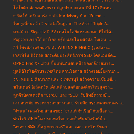
โตโยต้า ต่อยอดกิจกรรมปลูกป่าชายเลน ปีที่ 17 เดินหน...
ธ.ทิสโก้ เสริมแกร่ง Holistic Advisory ด้วย “Friend...
ไทยยูเนี่ยนคว้า 2 รางวัลใหญ่จาก The Asset Triple A...
มาสด้า e-Skyactiv R-EV เทคโนโลยีแห่งอนาคต ที่ไปได้...
Popcoin ภายใต้ อาร์เอส กรุ๊ป พลิกโฉมดิจิทัล โทเคน ...
อีวี ไพรมัส เตรียมเปิดตัว WULING BINGUO (วู่หลิง บ...
เวสเทิร์น ดิจิตอล ยกระดับประสิทธิภาพ SSD ไคลเอนต์ด...
OPPO Find X7 Ultra ขึ้นแท่นอันดับหนึ่งของกล้องสมาร...
มูลนิธิโตโยต้าประเทศไทย สานโอกาส สร้างรอยยิ้มผ่านก...
วช. หนุน ม.ศิลปากร และ จ.เพชรบุรี สร้างความเข้มแข็...
ชไนเดอร์ อิเล็คทริค เดินหน้าปลดล็อกองค์กรไทยสู่ควา...
ลูกค้าบัตรเครดิต “CardX” และ “SCB” รับสิทธิ์ความบั...
กรมอนามัย กระทรวงสาธารณสุข ร่วมมือ กรุงเทพมหานคร แ...
“จำนน” เพลงใหม่ล่าสุดของ “ธนนท์ จำเริญ” กับเนื้อหา...
ซันโทรี่ เป๊ปซี่โค ประเทศไทย ตอกย้ำพันธกิจรักษ์น้ำ...
“อาคาร ซีดับเบิ้ลยู ทาวเวอร์” และ เดอะ สตรีท รัชดา...