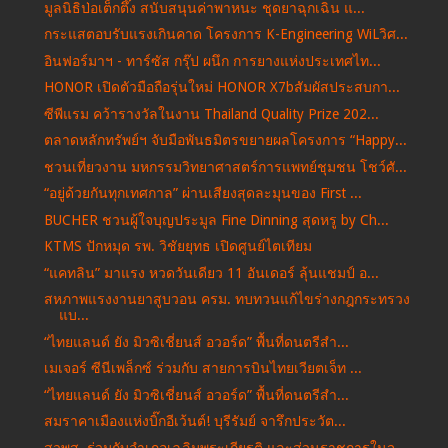
มูลนิธิป่อเต็กตึ๊ง สนับสนุนค่าพาหนะ ชุดยาฉุกเฉิน แ...
กระแสตอบรับแรงเกินคาด โครงการ K-Engineering WiLวิศ...
อินฟอร์มาฯ - ทาร์ซัส กรุ๊ป ผนึก การยางแห่งประเทศไท...
HONOR เปิดตัวมือถือรุ่นใหม่ HONOR X7bสัมผัสประสบกา...
ซีพีแรม คว้ารางวัลในงาน Thailand Quality Prize 202...
ตลาดหลักทรัพย์ฯ จับมือพันธมิตรขยายผลโครงการ “Happy...
ชวนเที่ยวงาน มหกรรมวิทยาศาสตร์การแพทย์ชุมชน โชว์ศั...
“อยู่ด้วยกันทุกเทศกาล” ผ่านเสียงสุดละมุนของ First ...
BUCHER ชวนผู้ใจบุญประมูล Fine Dinning สุดหรู by Ch...
KTMS ปักหมุด รพ. วิชัยยุทธ เปิดศูนย์ไตเทียม
“แคทลิน” มาแรง หวดวันเดียว 11 อันเดอร์ ลุ้นแชมป์ อ...
สหภาพแรงงานยาสูบวอน ครม. ทบทวนแก้ไขร่างกฎกระทรวง
แบ...
“ไทยแลนด์ ยัง มิวซิเชี่ยนส์ อวอร์ด” พื้นที่ดนตรีสำ...
เมเจอร์ ซีนีเพล็กซ์ ร่วมกับ สายการบินไทยเวียตเจ็ท ...
“ไทยแลนด์ ยัง มิวซิเชี่ยนส์ อวอร์ด” พื้นที่ดนตรีสำ...
สมราคาเมืองแห่งบิ๊กอีเว้นต์! บุรีรัมย์ จารึกประวัต...
สวพส. ร่วมกับอำเภอเฉลิมพระเกียรติ และส่วนราชการในจ...