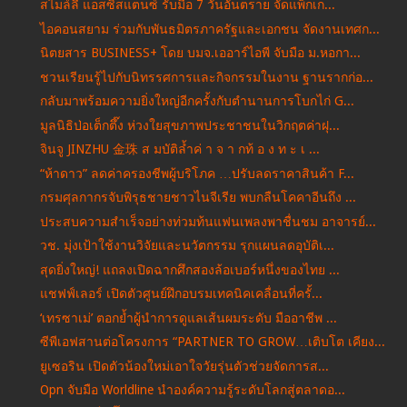
สไมล์ลี่ แอสซิสแตนซ์ รับมือ 7 วันอันตราย จัดแพ็กเก...
ไอคอนสยาม ร่วมกับพันธมิตรภาครัฐและเอกชน จัดงานเทศก...
นิตยสาร BUSINESS+ โดย บมจ.เออาร์ไอพี จับมือ ม.หอกา...
ชวนเรียนรู้ไปกับนิทรรศการและกิจกรรมในงาน ฐานรากก่อ...
กลับมาพร้อมความยิ่งใหญ่อีกครั้งกับตำนานการโบกไก่ G...
มูลนิธิป่อเต็กตึ๊ง ห่วงใยสุขภาพประชาชนในวิกฤตค่าฝุ...
จินจู JINZHU 金珠 ส มบัติล้ำค่ า จ า กท้ อ ง ท ะ เ ...
“ห้าดาว” ลดค่าครองชีพผู้บริโภค …ปรับลดราคาสินค้า F...
กรมศุลกากรจับพิรุธชายชาวไนจีเรีย พบกลืนโคคาอีนถึง ...
ประสบความสำเร็จอย่างท่วมท้นแฟนเพลงพาชื่นชม อาจารย์...
วช. มุ่งเป้าใช้งานวิจัยและนวัตกรรม รุกแผนลดอุบัติเ...
สุดยิ่งใหญ่! แถลงเปิดฉากศึกสองล้อเบอร์หนึ่งของไทย ...
แชฟฟ์เลอร์ เปิดตัวศูนย์ฝึกอบรมเทคนิคเคลื่อนที่ครั้...
‘เทรซาเม่’ ตอกย้ำผู้นำการดูแลเส้นผมระดับ มืออาชีพ ...
ซีพีเอฟสานต่อโครงการ “PARTNER TO GROW…เติบโต เคียง...
ยูเซอริน เปิดตัวน้องใหม่เอาใจวัยรุ่นตัวช่วยจัดการส...
Opn จับมือ Worldline นำองค์ความรู้ระดับโลกสู่ตลาดอ...