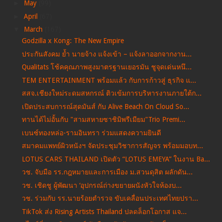
►
May
(99)
►
April
(67)
▼
March
(167)
Godzilla x Kong: The New Empire
ประกันสังคม ย้ำ นายจ้าง แจ้งเข้า – แจ้งลาออกจากงาน...
Qualitats โช้คคุณภาพสูงมาตรฐานเยอรมัน ชูจุดเด่นหนึ...
TEM ENTERTAINMENT พร้อมแล้ว กับการก้าวสู่ ธุรกิจ แ...
สสจ.เชียงใหม่ระดมสหกรณ์ ติวเข้มการบริหารงานภายใต้ก...
เปิดประสบการณ์สุดมันส์ กับ Alive Beach On Cloud So...
ทานได้ไม่อั้นกับ "สามสหายซาชิมิพรีเมียม"Trio Premi...
เบนซ์ทองหล่อ-รามอินทรา ร่วมแสดงความยินดี
สมาคมแพทย์ผิวหนังฯ จัดประชุมวิชาการสัญจร พร้อมมอบท...
LOTUS CARS THAILAND เปิดตัว “LOTUS EMEYA” ในงาน Ba...
วช. จับมือ รร.กฎหมายและการเมือง ม.สวนดุสิต ผลักดัน...
วช. เชิดชู ผู้พัฒนา ‘อุปกรณ์ถ่างขยายผนังหัวใจห้องบ...
วช. ร่วมกับ รร.นายร้อยตำรวจ ขับเคลื่อนประเทศไทยปรา...
TikTok ส่ง Rising Artists Thailand ปลดล็อกโอกาส แจ...