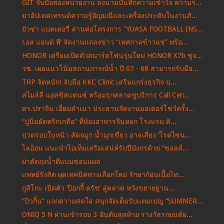
GIT จับมือสองหน่วยงาน ลงนามบันทึกความเข้าใจ ความร่...
มาอัปเดตเทรนด์ความรู้อัญมณีและเครื่องประดับในงานสั...
ยัวซ่า แบตเตอรี่ สานต่อโครงการ "YUASA FOOTBALL INS...
‘เอส แอนด์ พี’ จัดงานแถลงข่าว “เทศกาลข้าวแช่” พร้อ...
HONOR เตรียมเปิดตัวสมาร์ตโฟนรุ่นใหม่ HONOR X7b ชูจ...
วช. เผยแนวโน้มสถานการณ์น้ำ ปี 67 - 68 สามารถรับมือ...
TRP จัดหนัก! จับมือ KKC Clinic เสริมแกร่งธุรกิจ ป...
สไมล์ลี่ แอสซิสแตนซ์ พร้อมรุกตลาดชูบริการ Call Cen...
ดร.ปราจิน เอี่ยมลำเนา ประธานจัดงานมอเตอร์โชว์ครั้ง...
“ปูนิ่มผัดพริกเกลือ” ที่ห้องอาหารจีนหยก โรงแรม ดิ...
ปวดรอบใบหน้า คัดจมูก น้ำมูกเขียว อาจเสี่ยง ‘โรคไซน...
ไลอ้อน แนะนำไอเท็มเสริมเสน่ห์รับปีมังกรด้วย “ซอลส์...
ผ่าตัดถุงน้ำดีแบบซ่อนแผล
แพทย์รังสิต ผุดเทคนิคทางเลือกใหม่ รักษาก้อนเนื้อไท...
กูลิโกะ เปิดตัว ‘ป๊อกกี้ ครัช’ สู่ตลาด หวังขยายฐาน...
“บิวกิ้น” แจกความสดใส สนุกจัดเต็มรับแคมเปญ “SUMMER...
ONIQ 5 N ผ่านเข้ารอบ 3 อันดับสุดท้าย รางวัลรถยนต์ย...