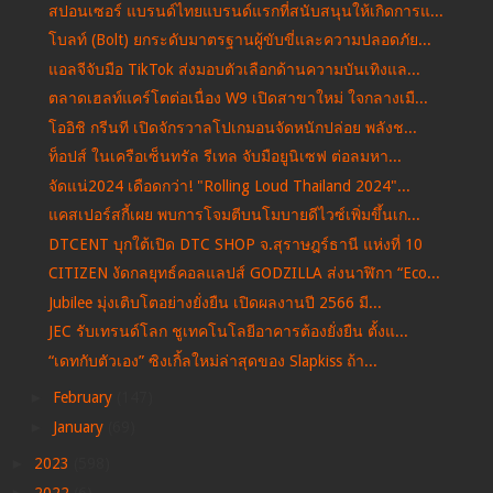
สปอนเซอร์ แบรนด์ไทยแบรนด์แรกที่สนับสนุนให้เกิดการแ...
โบลท์ (Bolt) ยกระดับมาตรฐานผู้ขับขี่และความปลอดภัย...
แอลจีจับมือ TikTok ส่งมอบตัวเลือกด้านความบันเทิงแล...
ตลาดเฮลท์แคร์โตต่อเนื่อง W9 เปิดสาขาใหม่ ใจกลางเมื...
โออิชิ กรีนที เปิดจักรวาลโปเกมอนจัดหนักปล่อย พลังช...
ท็อปส์ ในเครือเซ็นทรัล รีเทล จับมือยูนิเซฟ ต่อลมหา...
จัดแน่2024 เดือดกว่า! "Rolling Loud Thailand 2024"...
แคสเปอร์สกี้เผย พบการโจมตีบนโมบายดีไวซ์เพิ่มขึ้นเก...
DTCENT บุกใต้เปิด DTC SHOP จ.สุราษฎร์ธานี แห่งที่ 10
CITIZEN งัดกลยุทธ์คอลแลปส์ GODZILLA ส่งนาฬิกา “Eco...
Jubilee มุ่งเติบโตอย่างยั่งยืน เปิดผลงานปี 2566 มี...
JEC รับเทรนด์โลก ชูเทคโนโลยีอาคารต้องยั่งยืน ตั้งแ...
“เดทกับตัวเอง” ซิงเกิ้ลใหม่ล่าสุดของ Slapkiss ถ้า...
►
February
(147)
►
January
(69)
►
2023
(598)
►
2022
(6)