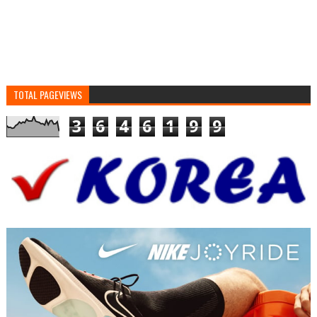
TOTAL PAGEVIEWS
3
6
4
6
1
9
9