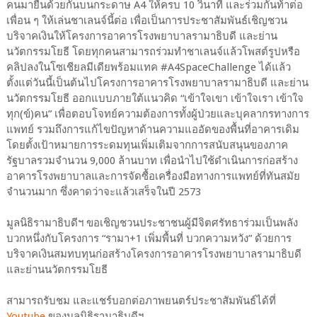
คนมายืนด้วยกันบนกระดาษ A4 ให้ครบ 10 วินาที และร่วมกันท้าต่อ
เพื่อน ๆ ให้เล่นชาเลนจ์นี้ต่อ เพื่อเป็นการประชาสัมพันธ์เชิญชวน
บริจาคเงินให้โครงการอาคารโรงพยาบาลรามาธิบดี และย่าน
นวัตกรรมโยธี โดยทุกคนสามารถร่วมทำชาเลนจ์แล้วโพสต์รูปหรือ
คลิปลงในโซเชียลมีเดียพร้อมแทค #A4SpaceChallenge ได้แล้ว
ตั้งแต่วันนี้เป็นต้นไปโครงการอาคารโรงพยาบาลรามาธิบดี และย่าน
นวัตกรรมโยธี ออกแบบภายใต้แนวคิด “เข้าใจเขา เข้าใจเรา เข้าใจ
ทุก(ข์)คน” เพื่อตอบโจทย์ความต้องการทั้งผู้ป่วยและบุคลากรทางการ
แพทย์ รวมถึงการแก้ไขปัญหาด้านความแออัดของพื้นที่อาคารเดิม
โดยตั้งเป้าหมายการระดมทุนเพิ่มเติมจากการสนับสนุนของภาค
รัฐบาลรวมจำนวน 9,000 ล้านบาท เพื่อนำไปใช้ดำเนินการก่อสร้าง
อาคารโรงพยาบาลและการจัดซื้อเครื่องมือทางการแพทย์ที่ทันสมัย
จำนวนมาก ซึ่งคาดว่าจะแล้วเสร็จในปี 2573
มูลนิธิรามาธิบดีฯ ขอเชิญชวนประชาชนผู้มีจิตศรัทธาร่วมเป็นพลัง
บวกหนึ่งกับโครงการ “รามา+1 เพิ่มพื้นที่ บวกความหวัง” ด้วยการ
บริจาคเงินสมทบทุนก่อสร้างโครงการอาคารโรงพยาบาลรามาธิบดี
และย่านนวัตกรรมโยธี
สามารถรับชม และแชร์บอกต่อภาพยนตร์ประชาสัมพันธ์ได้ที่
Youtube
ของมูลนิธิรามาธิบดีฯ