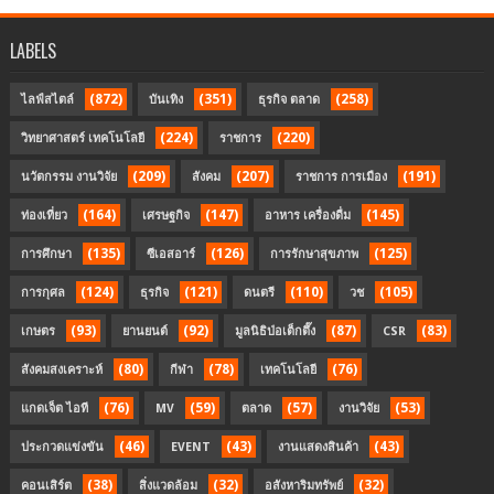
LABELS
(872)
(351)
(258)
ไลฟ์สไตล์
บันเทิง
ธุรกิจ ตลาด
(224)
(220)
วิทยาศาสตร์ เทคโนโลยี
ราชการ
(209)
(207)
(191)
นวัตกรรม งานวิจัย
สังคม
ราชการ การเมือง
(164)
(147)
(145)
ท่องเที่ยว
เศรษฐกิจ
อาหาร เครื่องดื่ม
(135)
(126)
(125)
การศึกษา
ซีเอสอาร์
การรักษาสุขภาพ
(124)
(121)
(110)
(105)
การกุศล
ธุรกิจ
ดนตรี
วช
(93)
(92)
(87)
(83)
เกษตร
ยานยนต์
มูลนิธิป่อเต็กตึ๊ง
CSR
(80)
(78)
(76)
สังคมสงเคราะห์
กีฬา
เทคโนโลยี
(76)
(59)
(57)
(53)
แกดเจ็ต ไอที
MV
ตลาด
งานวิจัย
(46)
(43)
(43)
ประกวดแข่งขัน
EVENT
งานแสดงสินค้า
(38)
(32)
(32)
คอนเสิร์ต
สิ่งแวดล้อม
อสังหาริมทรัพย์