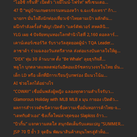
“โออิชิ กรีนที” เปิดตัว “เจมีไนน์-โฟร์ท” พรีเซนเตอ...
47 ปี “หมู่บ้านเกษตรกรรมหนองหว้า จ.ฉะเชิงเทรา” ก้า...
นายกฯ มั่นใจดึงนักท่องเที่ยวเข้าไทยตามเป้า ผลักดัน...
ผนึกกำลังครั้งสำคัญ! เปิดตัว “แคร์คัฟเวอร์ สหคลินิ...
YLG เผย 4 ปัจจัยหนุนทองโลกทำนิวไฮที่ 2,160 ดอลลาร์...
เคาน์เตอร์เซอร์วิส รับรางวัลสุดยอดผู้นำ TQA Leader...
ลาซาด้า ร่วมฉลองวันสตรีสากล ส่งต่อแรงบันดาลใจให้ผู...
“DEX” ทุ่ม 30 ล้านบาท ตั้ง “Be Whale” ลุยธุรกิจสื่...
พลูโก บุกตลาดแพลตฟอร์มอีคอมเมิร์ซครบวงจรในไทย มั่น...
เด็ก LD หรือ เด็กที่มีการเรียนรู้บกพร่อง มีแนวโน้ม...
AI ช่วยโลกได้อย่างไร
“COWAY” เชื่อมั่นพลังผู้หญิง ฉลองทุกความสำเร็จรับว...
Glamorous Holiday with MLB MLB x มุน กายอง เปิดตัว...
ผลการสำรวจดัชนีความเชื่อความเชื่อมั่นหอการค้าไทย-จ...
“เดทกับตัวเอง” ซิงเกิ้ลใหม่ล่าสุดของ Slapkiss ถ้าว...
“บิวกิ้น” แจกความสดใส สนุกจัดเต็มรับแคมเปญ “SUMMER...
JSP 70 ปี ย้ำ 3 จุดยืน พัฒนาสินค้าสมุนไพรสู่ตัวท็อ...