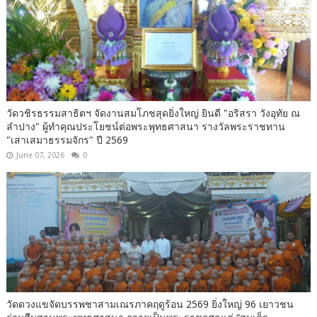
วัดวชิรธรรมสาธิตฯ จัดงานสมโภชสุดยิ่งใหญ่ ยินดี "อริสรา วังอุทัย ณ
ลำปาง" ผู้ทำคุณประโยชน์ต่อพระพุทธศาสนา รางวัลพระราชทาน
"เสาเสมาธรรมจักร" ปี 2569
June 07, 2026
0
วัดดวงแขจัดบรรพชาสามเณรภาคฤดูร้อน 2569 ยิ่งใหญ่ 96 เยาวชน