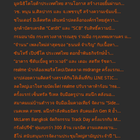
มูลนิธิโตโยต้าประเทศไทย สานโอกาส สร้างรอยยิ้มผ่านก...
วช. หนุน ม.ศิลปากร และ จ.เพชรบุรี สร้างความเข้มแข็...
ชไนเดอร์ อิเล็คทริค เดินหน้าปลดล็อกองค์กรไทยสู่ควา...
ลูกค้าบัตรเครดิต “CardX” และ “SCB” รับสิทธิ์ความบั...
กรมอนามัย กระทรวงสาธารณสุข ร่วมมือ กรุงเทพมหานคร แ...
“จำนน” เพลงใหม่ล่าสุดของ “ธนนท์ จำเริญ” กับเนื้อหา...
ซันโทรี่ เป๊ปซี่โค ประเทศไทย ตอกย้ำพันธกิจรักษ์น้ำ...
“อาคาร ซีดับเบิ้ลยู ทาวเวอร์” และ เดอะ สตรีท รัชดา...
realme นำกล้องเพอริสโคปเปิดตลาด midrange ครั้งแรกแ...
มาปล่อยความคิดสร้างสรรค์กันให้เต็มที่กับ LINE STIC...
ลดใหญ่เอาใจสายบัดเจ็ต! realme ปรับราคาท้าร้อน “rea...
ครั้งแรก! เซ็นทรัล รีเทล จับมือครูปาน สมนึก คลังนอ...
สมาคมแม่บ้านตำรวจ จับมือเอ็มควอเทียร์ จัดงาน “Side...
เนคเทค สวทช. ผนึกกำลังพันธมิตร ลับคมเด็ก Gen R ย้ำ...
McLaren Bangkok จัดกิจกรรม Track Day ครั้งแรกกับ M...
กรังด์ปรีซ์” ทุ่มงบกว่า 300 ล้าน เนรมิต งานแสดงยาน...
ฮีโน่ สนับสนุนการจัดงานประชุมใหญ่สามัญประจำปี “L...