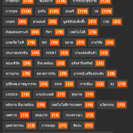
(135)
(126)
(125)
การศึกษา
ซีเอสอาร์
การรักษาสุขภาพ
(124)
(120)
(110)
(104)
การกุศล
ธุรกิจ
ดนตรี
วช
(93)
(92)
(87)
(83)
เกษตร
ยานยนต์
มูลนิธิป่อเต็กตึ๊ง
CSR
(80)
(78)
(76)
สังคมสงเคราะห์
กีฬา
เทคโนโลยี
(76)
(59)
(57)
(53)
แกดเจ็ต ไอที
MV
ตลาด
งานวิจัย
(45)
(43)
(43)
ประกวดแข่งขัน
EVENT
งานแสดงสินค้า
(38)
(32)
(32)
คอนเสิร์ต
สิ่งแวดล้อม
อสังหาริมทรัพย์
(29)
(29)
(28)
ความงาม
ตลาดการเงิน
อาภรณ์ เครื่องประดับ
(24)
(22)
(22)
(19)
อุบัติเหตุ อาชญากรรม
GDH
การเมือง
AI
(18)
(17)
(17)
LOVEIS
งานประเพณี
สุขภาพ
(16)
(16)
(15)
พลังงาน สิ่งแวดล้อม
เทคโนโลยีการเกษตร
นวัตกรรม
(15)
(14)
(12)
เทศกาล
HEALTH
กระทรวงอว
(12)
(11)
(11)
อุตสาหกรรม
การลงทุน
ศิลปะ