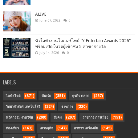
ALIVE
June 07, 2022
0
หัวใจทำงานโอเวอร์ไทม์ “Y Entertain Awards 2026”
พร้อมเปิดโหวตผู้เข้าชิง 5 สาขารางวัล
July 14, 2026
0
LABELS
(871)
(351)
(257)
ไลฟ์สไตล์
บันเทิง
ธุรกิจ ตลาด
(224)
(220)
วิทยาศาสตร์ เทคโนโลยี
ราชการ
(209)
(207)
(191)
นวัตกรรม งานวิจัย
สังคม
ราชการ การเมือง
(163)
(147)
(145)
ท่องเที่ยว
เศรษฐกิจ
อาหาร เครื่องดื่ม