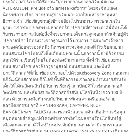
ประวัติศาสตร์ภายใต้ชื่องาน “ฐานรากก่อนกาลอภิวัฒน์สยาม
ALTERATION: Prelude of Siamese Reform” โดยจะจัดแสดง
นิทรรศการ เรื่อง “รากฐานสู่การวัฒนา: จากปิยมหาราชาสู่มหา
ธีรราชเจ้า” เพื่อเชิญชวนผู้เข้าชมย้อนไปรับชม15 พรรษาแรกใน
ฐานะ “เจ้าชาย” ของพระมหากษัตริย์ “รัชกาลที่6” พระองค์นี้ที่ทรงได้
รับพระราชภาระสืบต่อสิ่งที่พระบาทสมเด็จพระจุลจอมเกล้าเจ้าอยู่หัว
“รัชกาลที่ 5” ได้ทรงวางรากฐานเอาไว้ ผ่านการ “บ่มเพาะ” เจ้าชาย
พระองค์น้อยพระองค์หนึ่ง นิทรรศการจะจัดแสดงที่ มิวเซียมสยาม
ถนนสนามไชยไปจนถึงสิ้นเดือนเมษายนนี้ นอกจากนี้ ยังมีกิจกรรม
สนุกให้ร่วมเรียนรู้โดยไม่ต้องท่องจำมากมาย ทั้งที่ มิวเซียมสยาม
ถนน สนามไชย หอวชิราวุธานุสรณ์ ถนนสามเสน และพื้นที่
ประวัติศาสตร์ที่เกี่ยวข้อง ประกอบไปด้วยKidscovery Zone ก่อนกาล
อภิวัฒน์กับสถาปัตยศิวิไลซ์ พื้นที่กิจกรรมเจาะกลุ่มเป้าหมายสำหรับ
เด็กให้ได้เพลิดเพลินไปกับการเรียนรู้ สถาปัตย์ศิวิไลซ์ก่อนกาลอภิ
วัฒน์สยาม และสัมผัสประวัติศาสตร์รสนิยมโลกในห้วงกว่า 100 ปี
ก่อน ด้วยการลงมือทำ พบกับวิทยากรพิเศษจากครีเอเตอร์สาย
สถาปัตยกรรม อาทิ HANDIGRAPH, CAPYPER, BLUE
BANGKOKฯลฯ ​TALKS เสวนาชวนฟังและพาเดิน เพื่อสำรวจข้อมูล
หมุดหมายสำคัญแห่งโครงข่ายการพลิกโฉมสยามรัตนโกสินทร์สู่
เมืองแห่งความ “ศิวิไลซ์” บนประจักษ์พยานทางสถาปัตยกรรมและ
ประวัติศาสตร์รสนิยม (History of Taste) WALKS 15:15:15 เดินมอง