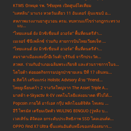
KTMS ปักหมุด รพ. วิชัยยุทธ เปิดศูนย์ไตเทียม
“แคทลิน” มาแรง หวดวันเดียว 11 อันเดอร์ ลุ้นแชมป์ อ...
สหภาพแรงงานยาสูบวอน ครม. ทบทวนแก้ไขร่างกฎกระทรวง
แบ...
“ไทยแลนด์ ยัง มิวซิเชี่ยนส์ อวอร์ด” พื้นที่ดนตรีสำ...
เมเจอร์ ซีนีเพล็กซ์ ร่วมกับ สายการบินไทยเวียตเจ็ท ...
“ไทยแลนด์ ยัง มิวซิเชี่ยนส์ อวอร์ด” พื้นที่ดนตรีสำ...
สมราคาเมืองแห่งบิ๊กอีเว้นต์! บุรีรัมย์ จารึกประวัต...
สวพส. ร่วมกับอำเภอเฉลิมพระเกียรติ และส่วนราชการในจ...
โตโยต้า ต่อยอดกิจกรรมปลูกป่าชายเลน ปีที่ 17 เดินหน...
ธ.ทิสโก้ เสริมแกร่ง Holistic Advisory ด้วย “Friend...
ไทยยูเนี่ยนคว้า 2 รางวัลใหญ่จาก The Asset Triple A...
มาสด้า e-Skyactiv R-EV เทคโนโลยีแห่งอนาคต ที่ไปได้...
Popcoin ภายใต้ อาร์เอส กรุ๊ป พลิกโฉมดิจิทัล โทเคน ...
อีวี ไพรมัส เตรียมเปิดตัว WULING BINGUO (วู่หลิง บ...
เวสเทิร์น ดิจิตอล ยกระดับประสิทธิภาพ SSD ไคลเอนต์ด...
OPPO Find X7 Ultra ขึ้นแท่นอันดับหนึ่งของกล้องสมาร...