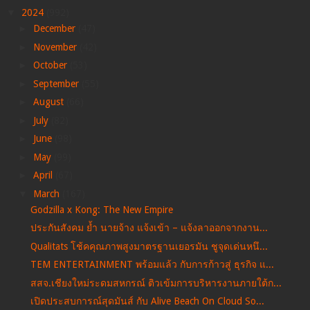
▼
2024
(992)
►
December
(47)
►
November
(42)
►
October
(53)
►
September
(55)
►
August
(66)
►
July
(82)
►
June
(98)
►
May
(99)
►
April
(67)
▼
March
(167)
Godzilla x Kong: The New Empire
ประกันสังคม ย้ำ นายจ้าง แจ้งเข้า – แจ้งลาออกจากงาน...
Qualitats โช้คคุณภาพสูงมาตรฐานเยอรมัน ชูจุดเด่นหนึ...
TEM ENTERTAINMENT พร้อมแล้ว กับการก้าวสู่ ธุรกิจ แ...
สสจ.เชียงใหม่ระดมสหกรณ์ ติวเข้มการบริหารงานภายใต้ก...
เปิดประสบการณ์สุดมันส์ กับ Alive Beach On Cloud So...