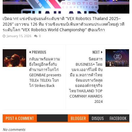
เปิดฉาก! แข่งขันหุ่นยนต์ระดับชาติ “VEX Robotics Thailand 2025–
2026” เยาวชน 126 ทีม ร่วมชิงแชมป์เฟ้นหาตัวแทนประเทศไทยสู่เวที
ระดับโลก “VEX Robotics World Championship” @อเมริกา
January 15, 2026
0
PREVIOUS
NEXT
กลับมาพร้อมความ
นิตยสาร
ยิ่งใหญ่อีกครั้งกับ
BUSINESS+ โดย
ตำนานการโบกไก่
บมจ.เออาร์ไอพี จับ
GEONBAE presents
มือ ม.หอการค้าไทย
TELEx TELEXs โบก
จัดมอบรางวัลสุด
ไก่ Strikes Back
ยอดองค์กรธุรกิจ
ไทยTHAILAND TOP
COMPANY AWARDS
2024
POST A COMMENT
BLOGGER
DISQUS
FACEBOOK
No comments