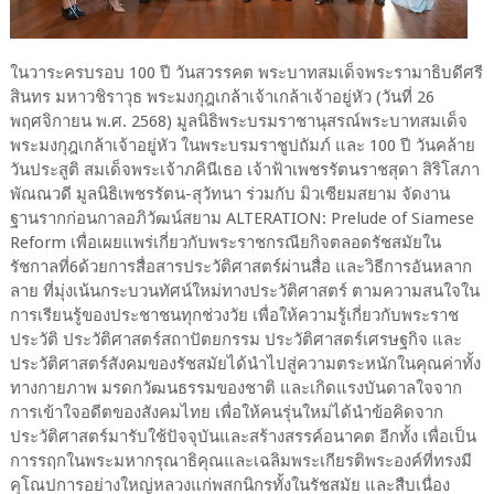
ในวาระครบรอบ 100 ปี วันสวรรคต พระบาทสมเด็จพระรามาธิบดีศรี
สินทร มหาวชิราวุธ พระมงกุฎเกล้าเจ้าเกล้าเจ้าอยู่หัว (วันที่ 26
พฤศจิกายน พ.ศ. 2568) มูลนิธิพระบรมราชานุสรณ์พระบาทสมเด็จ
พระมงกุฎเกล้าเจ้าอยู่หัว ในพระบรมราชูปถัมภ์ และ 100 ปี วันคล้าย
วันประสูติ สมเด็จพระเจ้าภคินีเธอ เจ้าฟ้าเพชรรัตนราชสุดา สิริโสภา
พัณณวดี มูลนิธิเพชรรัตน-สุวัทนา ร่วมกับ มิวเซียมสยาม จัดงาน
ฐานรากก่อนกาลอภิวัฒน์สยาม ALTERATION: Prelude of Siamese
Reform เพื่อเผยแพร่เกี่ยวกับพระราชกรณียกิจตลอดรัชสมัยใน
รัชกาลที่6ด้วยการสื่อสารประวัติศาสตร์ผ่านสื่อ และวิธีการอันหลาก
ลาย ที่มุ่งเน้นกระบวนทัศน์ใหม่ทางประวัติศาสตร์ ตามความสนใจใน
การเรียนรู้ของประชาชนทุกช่วงวัย เพื่อให้ความรู้เกี่ยวกับพระราช
ประวัติ ประวัติศาสตร์สถาปัตยกรรม ประวัติศาสตร์เศรษฐกิจ และ
ประวัติศาสตร์สังคมของรัชสมัยได้นำไปสู่ความตระหนักในคุณค่าทั้ง
ทางกายภาพ มรดกวัฒนธรรมของชาติ และเกิดแรงบันดาลใจจาก
การเข้าใจอดีตของสังคมไทย เพื่อให้คนรุ่นใหม่ได้นำข้อคิดจาก
ประวัติศาสตร์มารับใช้ปัจจุบันและสร้างสรรค์อนาคต อีกทั้ง เพื่อเป็น
การรฤกในพระมหากรุณาธิคุณและเฉลิมพระเกียรติพระองค์ที่ทรงมี
คุโณปการอย่างใหญ่หลวงแก่พสกนิกรทั้งในรัชสมัย และสืบเนื่อง