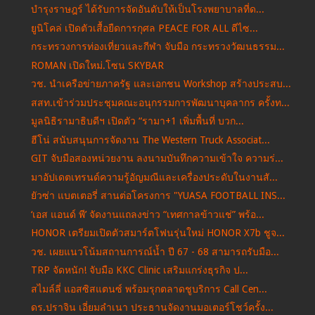
บำรุงราษฎร์ ได้รับการจัดอันดับให้เป็นโรงพยาบาลที่ด...
ยูนิโคล่ เปิดตัวเสื้อยืดการกุศล PEACE FOR ALL ดีไซ...
กระทรวงการท่องเที่ยวและกีฬา จับมือ กระทรวงวัฒนธรรม...
ROMAN เปิดใหม่.โซน SKYBAR
วช. นำเครือข่ายภาครัฐ และเอกชน Workshop สร้างประสบ...
สสท.เข้าร่วมประชุมคณะอนุกรรมการพัฒนาบุคลากร ครั้งท...
มูลนิธิรามาธิบดีฯ เปิดตัว “รามา+1 เพิ่มพื้นที่ บวก...
ฮีโน่ สนับสนุนการจัดงาน The Western Truck Associat...
GIT จับมือสองหน่วยงาน ลงนามบันทึกความเข้าใจ ความร่...
มาอัปเดตเทรนด์ความรู้อัญมณีและเครื่องประดับในงานสั...
ยัวซ่า แบตเตอรี่ สานต่อโครงการ "YUASA FOOTBALL INS...
‘เอส แอนด์ พี’ จัดงานแถลงข่าว “เทศกาลข้าวแช่” พร้อ...
HONOR เตรียมเปิดตัวสมาร์ตโฟนรุ่นใหม่ HONOR X7b ชูจ...
วช. เผยแนวโน้มสถานการณ์น้ำ ปี 67 - 68 สามารถรับมือ...
TRP จัดหนัก! จับมือ KKC Clinic เสริมแกร่งธุรกิจ ป...
สไมล์ลี่ แอสซิสแตนซ์ พร้อมรุกตลาดชูบริการ Call Cen...
ดร.ปราจิน เอี่ยมลำเนา ประธานจัดงานมอเตอร์โชว์ครั้ง...