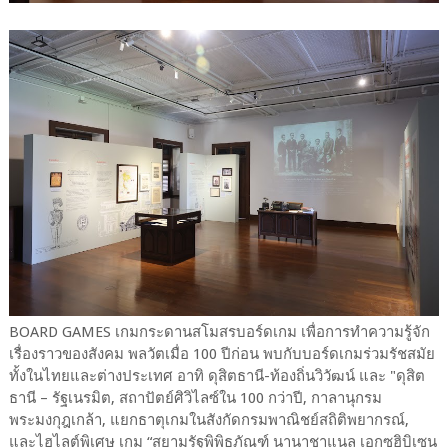
BOARD GAMES เกมกระดานสโมสรบอร์ดเกม เพื่อการทำความรู้จัก
เรื่องราวของสังคม พลวัตเมื่อ 100 ปีก่อน พบกับบอร์ดเกมร่วมรัชสมัย
ทั้งในไทยและต่างประเทศ อาทิ ดุสิตธานี-ท้องถิ่นวิวัฒน์ และ "ดุสิต
ธานี – รัฐเนรมิต, สถาปัตย์ศิวิไลซ์ใน 100 กว่าปี, กาลานุกรม
พระมงกุฎเกล้า, แยกธาตุเกมในสังกัดกรมพาณิชย์สถิติพยากรณ์,
และไฮไลต์พิเศษ เกม “สยามรัฐพิพิธภัณฑ์ นานาชาแนล เอกซฮิบิเซน