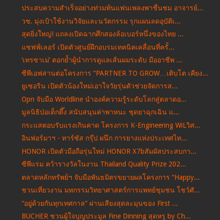
ประสบความสำเร็จอย่างท่วมท้นแฟนเพลงพาชื่นชม อาจารย์...
วช. มุ่งเป้าใช้งานวิจัยและนวัตกรรม รุกแผนลดอุบัติเ...
สุดยิ่งใหญ่! แถลงเปิดฉากศึกสองล้อเบอร์หนึ่งของไทย ...
แชฟฟ์เลอร์ เปิดตัวศูนย์ฝึกอบรมเทคนิคเคลื่อนที่ครั้...
‘เทรซาเม่’ ตอกย้ำผู้นำการดูแลเส้นผมระดับ มืออาชีพ ...
ซีพีเอฟสานต่อโครงการ “PARTNER TO GROW…เติบโต เคียง...
ยูเซอริน เปิดตัวน้องใหม่เอาใจวัยรุ่นตัวช่วยจัดการส...
Opn จับมือ Worldline นำองค์ความรู้ระดับโลกสู่ตลาดอ...
มูลนิธิป่อเต็กตึ๊ง สนับสนุนค่าพาหนะ ชุดยาฉุกเฉิน แ...
กระแสตอบรับแรงเกินคาด โครงการ K-Engineering WiLวิศ...
อินฟอร์มาฯ - ทาร์ซัส กรุ๊ป ผนึก การยางแห่งประเทศไท...
HONOR เปิดตัวมือถือรุ่นใหม่ HONOR X7bสัมผัสประสบกา...
ซีพีแรม คว้ารางวัลในงาน Thailand Quality Prize 202...
ตลาดหลักทรัพย์ฯ จับมือพันธมิตรขยายผลโครงการ “Happy...
ชวนเที่ยวงาน มหกรรมวิทยาศาสตร์การแพทย์ชุมชน โชว์ศั...
“อยู่ด้วยกันทุกเทศกาล” ผ่านเสียงสุดละมุนของ First ...
BUCHER ชวนผู้ใจบุญประมูล Fine Dinning สุดหรู by Ch...