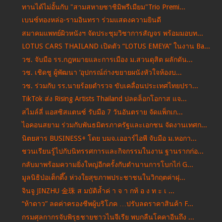
ทานได้ไม่อั้นกับ "สามสหายซาชิมิพรีเมียม"Trio Premi...
เบนซ์ทองหล่อ-รามอินทรา ร่วมแสดงความยินดี
สมาคมแพทย์ผิวหนังฯ จัดประชุมวิชาการสัญจร พร้อมมอบท...
LOTUS CARS THAILAND เปิดตัว “LOTUS EMEYA” ในงาน Ba...
วช. จับมือ รร.กฎหมายและการเมือง ม.สวนดุสิต ผลักดัน...
วช. เชิดชู ผู้พัฒนา ‘อุปกรณ์ถ่างขยายผนังหัวใจห้องบ...
วช. ร่วมกับ รร.นายร้อยตำรวจ ขับเคลื่อนประเทศไทยปรา...
TikTok ส่ง Rising Artists Thailand ปลดล็อกโอกาส แจ...
สไมล์ลี่ แอสซิสแตนซ์ รับมือ 7 วันอันตราย จัดแพ็กเก...
ไอคอนสยาม ร่วมกับพันธมิตรภาครัฐและเอกชน จัดงานเทศก...
นิตยสาร BUSINESS+ โดย บมจ.เออาร์ไอพี จับมือ ม.หอกา...
ชวนเรียนรู้ไปกับนิทรรศการและกิจกรรมในงาน ฐานรากก่อ...
กลับมาพร้อมความยิ่งใหญ่อีกครั้งกับตำนานการโบกไก่ G...
มูลนิธิป่อเต็กตึ๊ง ห่วงใยสุขภาพประชาชนในวิกฤตค่าฝุ...
จินจู JINZHU 金珠 ส มบัติล้ำค่ า จ า กท้ อ ง ท ะ เ ...
“ห้าดาว” ลดค่าครองชีพผู้บริโภค …ปรับลดราคาสินค้า F...
กรมศุลกากรจับพิรุธชายชาวไนจีเรีย พบกลืนโคคาอีนถึง ...