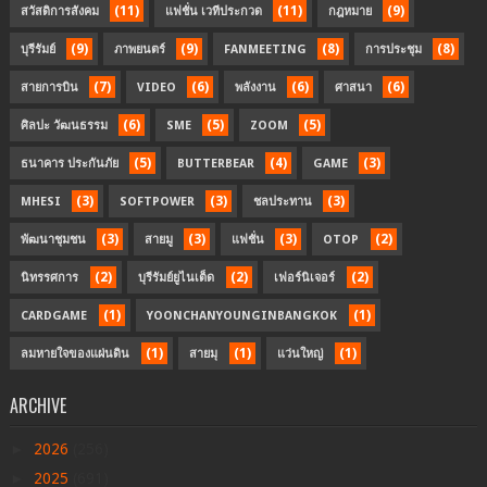
(11)
(11)
(9)
สวัสดิการสังคม
แฟชั่น เวทีประกวด
กฎหมาย
(9)
(9)
(8)
(8)
บุรีรัมย์
ภาพยนตร์
FANMEETING
การประชุม
(7)
(6)
(6)
(6)
สายการบิน
VIDEO
พลังงาน
ศาสนา
(6)
(5)
(5)
ศิลปะ วัฒนธรรม
SME
ZOOM
(5)
(4)
(3)
ธนาคาร ประกันภัย
BUTTERBEAR
GAME
(3)
(3)
(3)
MHESI
SOFTPOWER
ชลประทาน
(3)
(3)
(3)
(2)
พัฒนาชุมชน
สายมู
แฟชั่น
OTOP
(2)
(2)
(2)
นิทรรศการ
บุรีรัมย์ยูไนเต็ด
เฟอร์นิเจอร์
(1)
(1)
CARDGAME
YOONCHANYOUNGINBANGKOK
(1)
(1)
(1)
ลมหายใจของแผ่นดิน
สายมุ
แว่นใหญ่
ARCHIVE
►
2026
(256)
►
2025
(691)