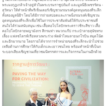
พระมงกุฎเกล้าเจ้าอยู่หัวในพระบรมราชูปถัมภ์ และมูลนิธิเพชรรัตน -
สุวัทนา ให้ทำหน้าที่พรีเซ็นเตอร์เชิญชวนรณรงค์อุดหนุนของที่ระลึก
ทั้งสองมูลนิธิฯ โดยได้มีการถ่ายสปอตและภาพนิ่งรณรงค์เชิญชวน
อุดหนุนของที่ระลึกเพื่อใช้ในการประชาสัมพันธ์ให้กับประชาชนที่
สนใจได้ร่วมสนับสนุน เช่น เสื้อคอโปโลปักพระตราวชิระสีขาว เสื้อ
คอโปโลปักลายพญามังกร สีกรมท่า หมวกแก๊ป กระเป๋าลายสุนัขทรง
เลี้ยง แฟลชไดรฟ์เรือหลวงพระร่วง พัดผ้าไหมลายนกโรบิน สมุดโน้ต
และอีกมากมาย โดยรายได้จากการจำหน่ายของที่ระลึกจะนำไปช่วย
เหลือด้านการศึกษาให้กับเด็กและเยาวชนไทย พร้อมทำหน้าที่เป็นก
ระบอกเสียงเชิญชวนเที่ยวชมนิทรรศการและกิจกรรมในงานอีกด้วย