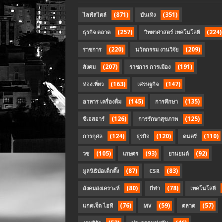
(871)
(351)
ไลฟ์สไตล์
บันเทิง
(257)
(224)
ธุรกิจ ตลาด
วิทยาศาสตร์ เทคโนโลยี
(220)
(209)
ราชการ
นวัตกรรม งานวิจัย
(207)
(191)
สังคม
ราชการ การเมือง
(163)
(147)
ท่องเที่ยว
เศรษฐกิจ
(145)
(135)
อาหาร เครื่องดื่ม
การศึกษา
(126)
(125)
ซีเอสอาร์
การรักษาสุขภาพ
(124)
(120)
(110)
การกุศล
ธุรกิจ
ดนตรี
(105)
(93)
(92)
วช
เกษตร
ยานยนต์
(87)
(83)
มูลนิธิป่อเต็กตึ๊ง
CSR
(80)
(78)
สังคมสงเคราะห์
กีฬา
เทคโนโลยี
(76)
(59)
(57)
แกดเจ็ต ไอที
MV
ตลาด