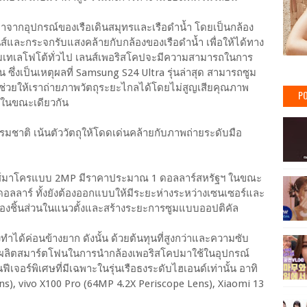
มาจากอุปกรณ์ของเรือเดินสมุทรและเรือดำน้ำ โดยเป็นกล้อง
ส์และกระจกรับแสงคล้ายกับกล้องของเรือดำน้ำ เพื่อให้ได้ทาง
ส์ซูมเทเลโฟโต้ทั่วไป เลนส์เพอริสโคปจะมีความสามารถในการ
ซึ่งเป็นเหตุผลที่ Samsung S24 Ultra รุ่นล่าสุด สามารถซูม
ี้ช่วยให้เราถ่ายภาพวัตถุระยะไกลได้โดยไม่สูญเสียคุณภาพ
PO
น ในขณะเดียวกัน
ธรรมชาติ เน้นตัววัตถุให้โดดเด่นคล้ายกับภาพถ่ายระดับมือ
ลนส์มาโครแบบ 2MP มีราคาประมาณ 1 ดอลลาร์สหรัฐฯ ในขณะ
ดอลลาร์ ทั้งยังต้องออกแบบให้มีระยะห่างระหว่างเซนเซอร์และ
่อนที่ของชิ้นส่วนในแนวตั้งและสร้างระยะการซูมแบบออปติคัล
ด้ค่อนข้างยาก ดังนั้น ด้วยต้นทุนที่สูงกว่าและความซับ
ู้ผลิตสมาร์ตโฟนในการนำกล้องเพอริสโคปมาใช้ในอุปกรณ์
เจอร์พิเศษที่มีเฉพาะในรุ่นเรือธงระดับไฮเอนด์เท่านั้น อาทิ
s), vivo X100 Pro (64MP 4.2X Periscope Lens), Xiaomi 13