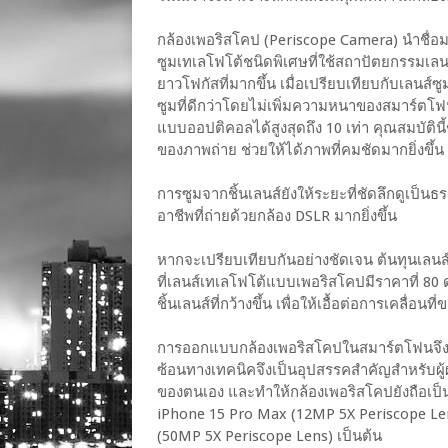
กล้องเพอริสโคป (Periscope Camera) นำชื่อ
ซูมเทเลโฟโต้ชนิดพิเศษที่ใช้สถาปัตยกรรมเลน
ยาวโฟกัสที่มากขึ้น เมื่อเปรียบเทียบกับเลน
ซูมที่ดีกว่าโดยไม่เพิ่มความหนาของสมาร์ตโฟน 
แบบออปติคอลได้สูงสุดถึง 10 เท่า คุณสมบัติน
ของภาพถ่าย ช่วยให้ได้ภาพที่คมชัดมากยิ่งขึ้
การซูมจากชิ้นเลนส์ยังให้ระยะที่ชัดลึกดูเป็น
อาชีพที่ถ่ายด้วยกล้อง DSLR มากยิ่งขึ้น
หากจะเปรียบเทียบกันอย่างชัดเจน ต้นทุนเ
ที่เลนส์เทเลโฟโต้แบบเพอริสโคปมีราคาที่ 80 
ชิ้นเลนส์ที่กว้างขึ้น เพื่อให้เอื้อต่อการเคลื
การออกแบบกล้องเพอริสโคปในสมาร์ตโฟนจึงทำไ
ซ้อนทางเทคนิคจึงเป็นอุปสรรคสำคัญสำหรับผ
ของตนเอง และทำให้กล้องเพอริสโคปยังถือเป็นฟี
iPhone 15 Pro Max (12MP 5X Periscope Len
(50MP 5X Periscope Lens) เป็นต้น