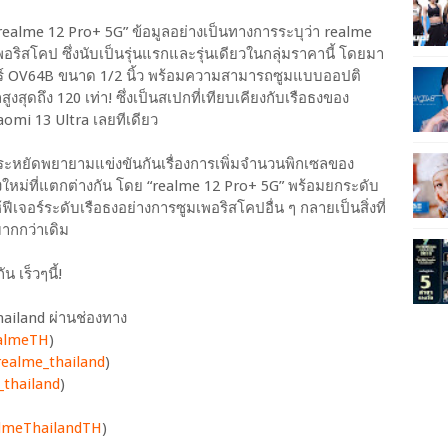
“realme 12 Pro+ 5G” ข้อมูลอย่างเป็นทางการระบุว่า realme
ิสโคป ซึ่งนับเป็นรุ่นแรกและรุ่นเดียวในกลุ่มราคานี้ โดยมา
อร์ OV64B ขนาด 1/2 นิ้ว พร้อมความสามารถซูมแบบออปติ
ูงสุดถึง 120 เท่า! ซึ่งเป็นสเปกที่เทียบเคียงกับเรือธงของ
omi 13 Ultra เลยทีเดียว
หยัดพยายามแข่งขันกันเรื่องการเพิ่มจำนวนพิกเซลของ
งใหม่ที่แตกต่างกัน โดย “realme 12 Pro+ 5G” พร้อมยกระดับ
เจอร์ระดับเรือธงอย่างการซูมเพอริสโคปอื่น ๆ กลายเป็นสิ่งที่
มากกว่าเดิม
 เร็วๆนี้!
ailand ผ่านช่องทาง
ealmeTH
)
ealme_thailand
)
thailand
)
lmeThailandTH
)