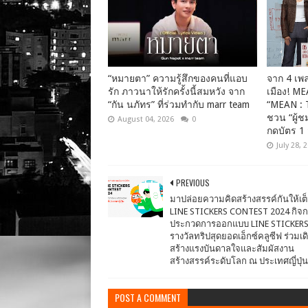
“หมายตา” ความรู้สึกของคนที่แอบ
จาก 4 เพลง
รัก ภาวนาให้รักครั้งนี้สมหวัง จาก
เมือง! ME
“กัน นภัทร” ที่ร่วมทำกับ marr team
“MEAN : 
ชวน “ผู้ช
August 04, 2026
0
กดบัตร 1 
July 28, 
PREVIOUS
มาปล่อยความคิดสร้างสรรค์กันให้เต็ม
LINE STICKERS CONTEST 2024 กิจ
ประกวดการออกแบบ LINE STICKERS 
รางวัลทริปสุดยอดเอ็กซ์คลูซีฟ ร่วมเ
สร้างแรงบันดาลใจและสัมผัสงาน
สร้างสรรค์ระดับโลก ณ ประเทศญี่ปุ่น
POST A COMMENT