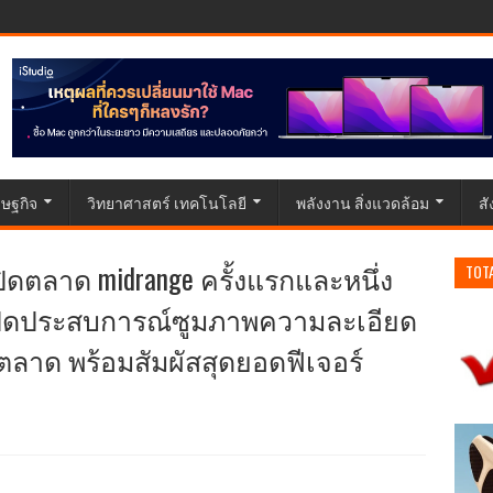
ษฐกิจ
วิทยาศาสตร์ เทคโนโลยี
พลังงาน สิ่งแวดล้อม
ส
ิดตลาด midrange ครั้งแรกและหนึ่ง
TOT
G เปิดประสบการณ์ซูมภาพความละเอียด
งตลาด พร้อมสัมผัสสุดยอดฟีเจอร์