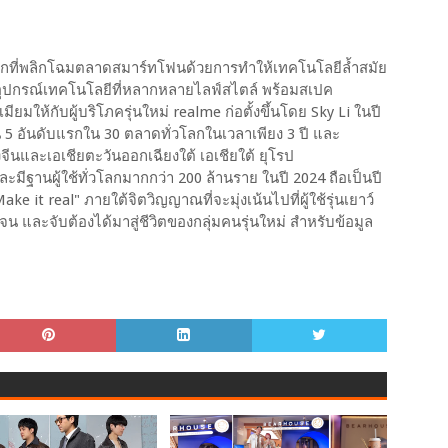
บโลกที่พลิกโฉมตลาดสมาร์ทโฟนด้วยการทำให้เทคโนโลยีล้ำสมัย
อุปกรณ์เทคโนโลยีที่หลากหลายไลฟ์สไตล์ พร้อมสเปค
ให้กับผู้บริโภครุ่นใหม่ realme ก่อตั้งขึ้นโดย Sky Li ในปี
น 5 อันดับแรกใน 30 ตลาดทั่วโลกในเวลาเพียง 3 ปี และ
จีนและเอเชียตะวันออกเฉียงใต้ เอเชียใต้ ยุโรป
ีฐานผู้ใช้ทั่วโลกมากกว่า 200 ล้านราย ในปี 2024 ถือเป็นปี
it real" ภายใต้จิตวิญญาณที่จะมุ่งเน้นไปที่ผู้ใช้รุ่นเยาว์
น และจับต้องได้มาสู่ชีวิตของกลุ่มคนรุ่นใหม่ สำหรับข้อมูล