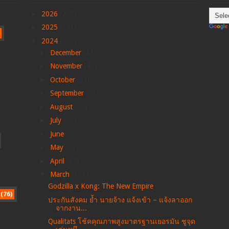
►
2026
(257)
►
2025
(691)
▼
2024
(992)
►
December
(47)
►
November
(42)
►
October
(53)
►
September
(55)
►
August
(66)
►
July
(82)
►
June
(98)
►
May
(99)
►
April
(67)
▼
March
(167)
Godzilla x Kong: The New Empire
(76)
ประกันสังคม ย้ำ นายจ้าง แจ้งเข้า – แจ้งลาออก
จากงาน...
Qualitats โช้คคุณภาพสูงมาตรฐานเยอรมัน ชูจุด