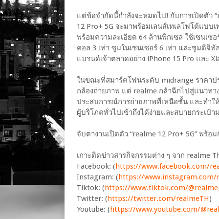
แต่ข้อจำกัดนี้กำลังจะหมดไป! กับการเปิดตัว 
12 Pro+ 5G จะมาพร้อมเลนส์เทเลโฟโต้แบบเพอร
พร้อมความละเอียด 64 ล้านพิกเซล ใช้เซนเซ
คอล 3 เท่า ซูมในเซนเซอร์ 6 เท่า และซูมดิจิทัลส
แบรนด์เจ้าตลาดอย่าง iPhone 15 Pro และ Xia
ในขณะที่สมาร์ตโฟนระดับ midrange ราคาประ
กล้องถ่ายภาพ แต่ realme กล้าฉีกไปสู่แนวทา
ประสบการณ์การถ่ายภาพที่เหนือชั้น และทำให้ฟี
ผู้บริโภคทั่วไปเข้าถึงได้ง่ายและสบายกระเป๋า
จับตางานเปิดตัว “realme 12 Pro+ 5G” พร้อมกัน
เกาะติดข่าวสารกิจกรรมต่าง ๆ จาก realme Th
Facebook: (
https://www.facebook.com/r
Instagram: (
https://www.instagram.com/r
Tiktok: (
https://www.tiktok.com/@realme_
Twitter: (
https://twitter.com/realmeTH
)
Youtube: (
https://www.youtube.com/@rea