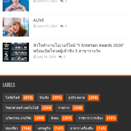
June 07, 2022
0
ALIVE
June 07, 2022
0
หัวใจทำงานโอเวอร์ไทม์ “Y Entertain Awards 2026”
พร้อมเปิดโหวตผู้เข้าชิง 5 สาขารางวัล
July 14, 2026
0
LABELS
(872)
(351)
(258)
ไลฟ์สไตล์
บันเทิง
ธุรกิจ ตลาด
(224)
(220)
วิทยาศาสตร์ เทคโนโลยี
ราชการ
(209)
(207)
(191)
นวัตกรรม งานวิจัย
สังคม
ราชการ การเมือง
(164)
(147)
(145)
ท่องเที่ยว
เศรษฐกิจ
อาหาร เครื่องดื่ม