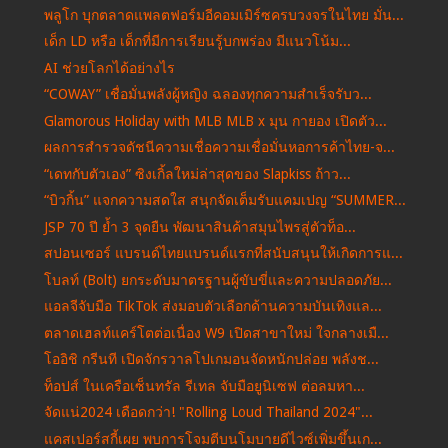
พลูโก บุกตลาดแพลตฟอร์มอีคอมเมิร์ซครบวงจรในไทย มั่น...
เด็ก LD หรือ เด็กที่มีการเรียนรู้บกพร่อง มีแนวโน้ม...
AI ช่วยโลกได้อย่างไร
“COWAY” เชื่อมั่นพลังผู้หญิง ฉลองทุกความสำเร็จรับว...
Glamorous Holiday with MLB MLB x มุน กายอง เปิดตัว...
ผลการสำรวจดัชนีความเชื่อความเชื่อมั่นหอการค้าไทย-จ...
“เดทกับตัวเอง” ซิงเกิ้ลใหม่ล่าสุดของ Slapkiss ถ้าว...
“บิวกิ้น” แจกความสดใส สนุกจัดเต็มรับแคมเปญ “SUMMER...
JSP 70 ปี ย้ำ 3 จุดยืน พัฒนาสินค้าสมุนไพรสู่ตัวท็อ...
สปอนเซอร์ แบรนด์ไทยแบรนด์แรกที่สนับสนุนให้เกิดการแ...
โบลท์ (Bolt) ยกระดับมาตรฐานผู้ขับขี่และความปลอดภัย...
แอลจีจับมือ TikTok ส่งมอบตัวเลือกด้านความบันเทิงแล...
ตลาดเฮลท์แคร์โตต่อเนื่อง W9 เปิดสาขาใหม่ ใจกลางเมื...
โออิชิ กรีนที เปิดจักรวาลโปเกมอนจัดหนักปล่อย พลังช...
ท็อปส์ ในเครือเซ็นทรัล รีเทล จับมือยูนิเซฟ ต่อลมหา...
จัดแน่2024 เดือดกว่า! "Rolling Loud Thailand 2024"...
แคสเปอร์สกี้เผย พบการโจมตีบนโมบายดีไวซ์เพิ่มขึ้นเก...