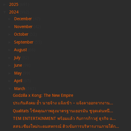
►
2025
(691)
▼
2024
(992)
►
December
(47)
►
November
(42)
►
October
(53)
►
September
(55)
►
August
(66)
►
July
(82)
►
June
(98)
►
May
(99)
►
April
(67)
▼
March
(167)
Godzilla x Kong: The New Empire
ประกันสังคม ย้ำ นายจ้าง แจ้งเข้า – แจ้งลาออกจากงาน...
Qualitats โช้คคุณภาพสูงมาตรฐานเยอรมัน ชูจุดเด่นหนึ...
TEM ENTERTAINMENT พร้อมแล้ว กับการก้าวสู่ ธุรกิจ แ...
สสจ.เชียงใหม่ระดมสหกรณ์ ติวเข้มการบริหารงานภายใต้ก...