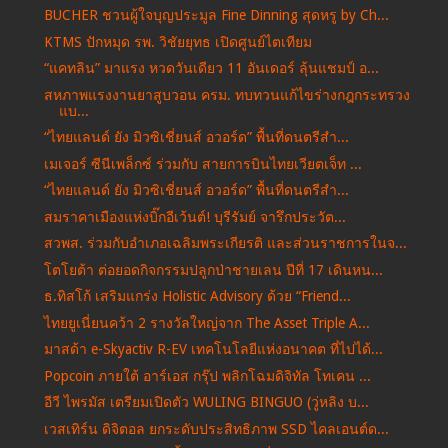
BUCHER ชวนผู้ใจบุญประมูล Fine Dinning สุดหรู by Ch...
KTMS ปักหมุด รพ. วิชัยยุทธ เปิดศูนย์ไตเทียม
“แคทลิน” มาแรง หวดวันเดียว 11 อันเดอร์ ลุ้นแชมป์ อ...
สหภาพแรงงานยาสูบวอน ครม. ทบทวนแก้ไขร่างกฎกระทรวง
แบ...
“ไทยแลนด์ ยัง มิวซิเชี่ยนส์ อวอร์ด” พื้นที่ดนตรีสำ...
เมเจอร์ ซีนีเพล็กซ์ ร่วมกับ สายการบินไทยเวียตเจ็ท ...
“ไทยแลนด์ ยัง มิวซิเชี่ยนส์ อวอร์ด” พื้นที่ดนตรีสำ...
สมราคาเมืองแห่งบิ๊กอีเว้นต์! บุรีรัมย์ จารึกประวัต...
สวพส. ร่วมกับอำเภอเฉลิมพระเกียรติ และส่วนราชการในจ...
โตโยต้า ต่อยอดกิจกรรมปลูกป่าชายเลน ปีที่ 17 เดินหน...
ธ.ทิสโก้ เสริมแกร่ง Holistic Advisory ด้วย “Friend...
ไทยยูเนี่ยนคว้า 2 รางวัลใหญ่จาก The Asset Triple A...
มาสด้า e-Skyactiv R-EV เทคโนโลยีแห่งอนาคต ที่ไปได้...
Popcoin ภายใต้ อาร์เอส กรุ๊ป พลิกโฉมดิจิทัล โทเคน ...
อีวี ไพรมัส เตรียมเปิดตัว WULING BINGUO (วู่หลิง บ...
เวสเทิร์น ดิจิตอล ยกระดับประสิทธิภาพ SSD ไคลเอนต์ด...