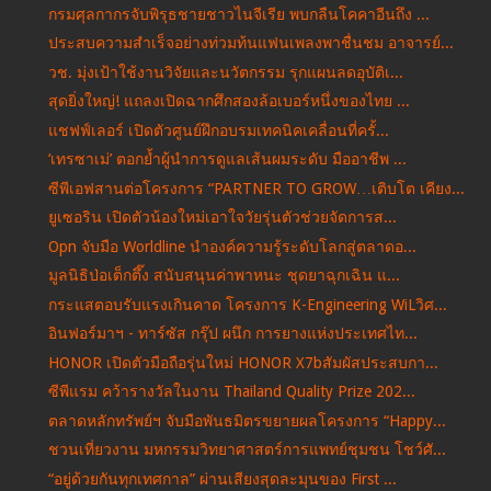
กรมศุลกากรจับพิรุธชายชาวไนจีเรีย พบกลืนโคคาอีนถึง ...
ประสบความสำเร็จอย่างท่วมท้นแฟนเพลงพาชื่นชม อาจารย์...
วช. มุ่งเป้าใช้งานวิจัยและนวัตกรรม รุกแผนลดอุบัติเ...
สุดยิ่งใหญ่! แถลงเปิดฉากศึกสองล้อเบอร์หนึ่งของไทย ...
แชฟฟ์เลอร์ เปิดตัวศูนย์ฝึกอบรมเทคนิคเคลื่อนที่ครั้...
‘เทรซาเม่’ ตอกย้ำผู้นำการดูแลเส้นผมระดับ มืออาชีพ ...
ซีพีเอฟสานต่อโครงการ “PARTNER TO GROW…เติบโต เคียง...
ยูเซอริน เปิดตัวน้องใหม่เอาใจวัยรุ่นตัวช่วยจัดการส...
Opn จับมือ Worldline นำองค์ความรู้ระดับโลกสู่ตลาดอ...
มูลนิธิป่อเต็กตึ๊ง สนับสนุนค่าพาหนะ ชุดยาฉุกเฉิน แ...
กระแสตอบรับแรงเกินคาด โครงการ K-Engineering WiLวิศ...
อินฟอร์มาฯ - ทาร์ซัส กรุ๊ป ผนึก การยางแห่งประเทศไท...
HONOR เปิดตัวมือถือรุ่นใหม่ HONOR X7bสัมผัสประสบกา...
ซีพีแรม คว้ารางวัลในงาน Thailand Quality Prize 202...
ตลาดหลักทรัพย์ฯ จับมือพันธมิตรขยายผลโครงการ “Happy...
ชวนเที่ยวงาน มหกรรมวิทยาศาสตร์การแพทย์ชุมชน โชว์ศั...
“อยู่ด้วยกันทุกเทศกาล” ผ่านเสียงสุดละมุนของ First ...