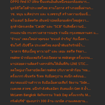
OPPO Find X7 Ultra ขึ้นแท่นอันดับหนึ่งของกล้องสมาร...
มูลนิธิโตโยต้าประเทศไทย สานโอกาส สร้างรอยยิ้มผ่านก...
วช. หนุน ม.ศิลปากร และ จ.เพชรบุรี สร้างความเข้มแข็...
ชไนเดอร์ อิเล็คทริค เดินหน้าปลดล็อกองค์กรไทยสู่ควา...
ลูกค้าบัตรเครดิต “CardX” และ “SCB” รับสิทธิ์ความบั...
กรมอนามัย กระทรวงสาธารณสุข ร่วมมือ กรุงเทพมหานคร แ...
“จำนน” เพลงใหม่ล่าสุดของ “ธนนท์ จำเริญ” กับเนื้อหา...
ซันโทรี่ เป๊ปซี่โค ประเทศไทย ตอกย้ำพันธกิจรักษ์น้ำ...
“อาคาร ซีดับเบิ้ลยู ทาวเวอร์” และ เดอะ สตรีท รัชดา...
realme นำกล้องเพอริสโคปเปิดตลาด midrange ครั้งแรกแ...
มาปล่อยความคิดสร้างสรรค์กันให้เต็มที่กับ LINE STIC...
ลดใหญ่เอาใจสายบัดเจ็ต! realme ปรับราคาท้าร้อน “rea...
ครั้งแรก! เซ็นทรัล รีเทล จับมือครูปาน สมนึก คลังนอ...
สมาคมแม่บ้านตำรวจ จับมือเอ็มควอเทียร์ จัดงาน “Side...
เนคเทค สวทช. ผนึกกำลังพันธมิตร ลับคมเด็ก Gen R ย้ำ...
McLaren Bangkok จัดกิจกรรม Track Day ครั้งแรกกับ M...
กรังด์ปรีซ์” ทุ่มงบกว่า 300 ล้าน เนรมิต งานแสดงยาน...