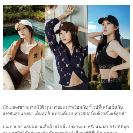
นักแสดงชาวเกาหลีใต้ มุน กายอง มาพร้อมกับ “ไวบ์ที่เหนือชั้นกับ
แฟชั่นสุดแกลม” เติมลุคอินเทรนด์แบบสาวสปอร์ต ด้วยสไตล์สุดล้ำ
มุน กายอง ผสมผสานเสื้อผ้าสไตล์ athleisure หรือแนวสปอร์ตที่มีลุค