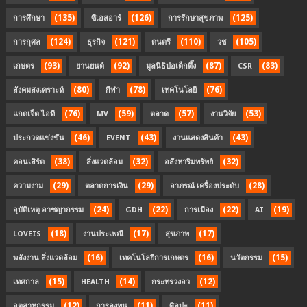
(135)
(126)
(125)
การศึกษา
ซีเอสอาร์
การรักษาสุขภาพ
(124)
(121)
(110)
(105)
การกุศล
ธุรกิจ
ดนตรี
วช
(93)
(92)
(87)
(83)
เกษตร
ยานยนต์
มูลนิธิป่อเต็กตึ๊ง
CSR
(80)
(78)
(76)
สังคมสงเคราะห์
กีฬา
เทคโนโลยี
(76)
(59)
(57)
(53)
แกดเจ็ต ไอที
MV
ตลาด
งานวิจัย
(46)
(43)
(43)
ประกวดแข่งขัน
EVENT
งานแสดงสินค้า
(38)
(32)
(32)
คอนเสิร์ต
สิ่งแวดล้อม
อสังหาริมทรัพย์
(29)
(29)
(28)
ความงาม
ตลาดการเงิน
อาภรณ์ เครื่องประดับ
(24)
(22)
(22)
(19)
อุบัติเหตุ อาชญากรรม
GDH
การเมือง
AI
(18)
(17)
(17)
LOVEIS
งานประเพณี
สุขภาพ
(16)
(16)
(15)
พลังงาน สิ่งแวดล้อม
เทคโนโลยีการเกษตร
นวัตกรรม
(15)
(14)
(12)
เทศกาล
HEALTH
กระทรวงอว
(12)
(11)
(11)
อุตสาหกรรม
การลงทุน
ศิลปะ