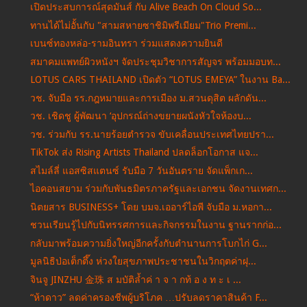
เปิดประสบการณ์สุดมันส์ กับ Alive Beach On Cloud So...
ทานได้ไม่อั้นกับ "สามสหายซาชิมิพรีเมียม"Trio Premi...
เบนซ์ทองหล่อ-รามอินทรา ร่วมแสดงความยินดี
สมาคมแพทย์ผิวหนังฯ จัดประชุมวิชาการสัญจร พร้อมมอบท...
LOTUS CARS THAILAND เปิดตัว “LOTUS EMEYA” ในงาน Ba...
วช. จับมือ รร.กฎหมายและการเมือง ม.สวนดุสิต ผลักดัน...
วช. เชิดชู ผู้พัฒนา ‘อุปกรณ์ถ่างขยายผนังหัวใจห้องบ...
วช. ร่วมกับ รร.นายร้อยตำรวจ ขับเคลื่อนประเทศไทยปรา...
TikTok ส่ง Rising Artists Thailand ปลดล็อกโอกาส แจ...
สไมล์ลี่ แอสซิสแตนซ์ รับมือ 7 วันอันตราย จัดแพ็กเก...
ไอคอนสยาม ร่วมกับพันธมิตรภาครัฐและเอกชน จัดงานเทศก...
นิตยสาร BUSINESS+ โดย บมจ.เออาร์ไอพี จับมือ ม.หอกา...
ชวนเรียนรู้ไปกับนิทรรศการและกิจกรรมในงาน ฐานรากก่อ...
กลับมาพร้อมความยิ่งใหญ่อีกครั้งกับตำนานการโบกไก่ G...
มูลนิธิป่อเต็กตึ๊ง ห่วงใยสุขภาพประชาชนในวิกฤตค่าฝุ...
จินจู JINZHU 金珠 ส มบัติล้ำค่ า จ า กท้ อ ง ท ะ เ ...
“ห้าดาว” ลดค่าครองชีพผู้บริโภค …ปรับลดราคาสินค้า F...