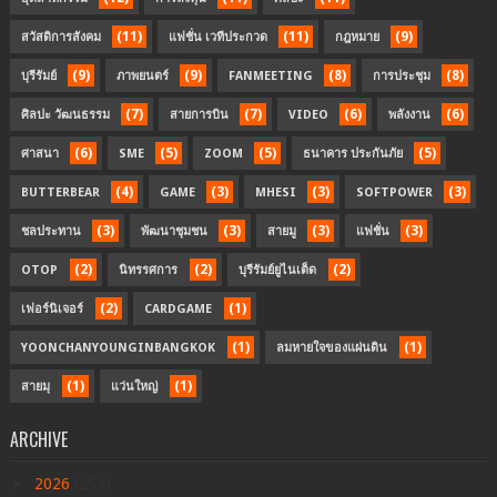
(11)
(11)
(9)
สวัสดิการสังคม
แฟชั่น เวทีประกวด
กฎหมาย
(9)
(9)
(8)
(8)
บุรีรัมย์
ภาพยนตร์
FANMEETING
การประชุม
(7)
(7)
(6)
(6)
ศิลปะ วัฒนธรรม
สายการบิน
VIDEO
พลังงาน
(6)
(5)
(5)
(5)
ศาสนา
SME
ZOOM
ธนาคาร ประกันภัย
(4)
(3)
(3)
(3)
BUTTERBEAR
GAME
MHESI
SOFTPOWER
(3)
(3)
(3)
(3)
ชลประทาน
พัฒนาชุมชน
สายมู
แฟชั่น
(2)
(2)
(2)
OTOP
นิทรรศการ
บุรีรัมย์ยูไนเต็ด
(2)
(1)
เฟอร์นิเจอร์
CARDGAME
(1)
(1)
YOONCHANYOUNGINBANGKOK
ลมหายใจของแผ่นดิน
(1)
(1)
สายมุ
แว่นใหญ่
ARCHIVE
►
2026
(259)