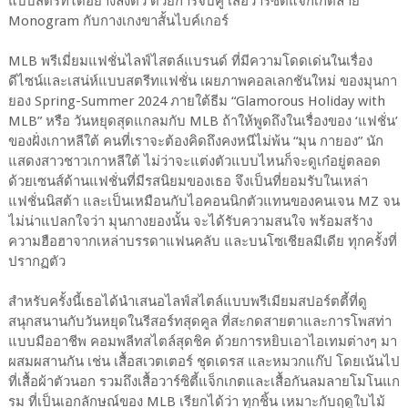
แบบสตรีทได้อย่างลงตัว ด้วยการจับคู่ เสื้อวาร์ซิตี้แจ็กเกตลาย
Monogram กับกางเกงขาสั้นไบค์เกอร์
MLB พรีเมี่ยมแฟชั่นไลฟ์ไสตล์แบรนด์ ที่มีความโดดเด่นในเรื่อง
ดีไซน์และเสน่ห์แบบสตรีทแฟชั่น เผยภาพคอลเลกชันใหม่ ของมุนกา
ยอง Spring-Summer 2024 ภายใต้ธีม “Glamorous Holiday with
MLB” หรือ วันหยุดสุดแกลมกับ MLB ถ้าให้พูดถึงในเรื่องของ ‘แฟชั่น’
ของฝั่งเกาหลีใต้ คนที่เราจะต้องคิดถึงคงหนีไม่พ้น “มุน กายอง” นัก
แสดงสาวชาวเกาหลีใต้ ไม่ว่าจะแต่งตัวแบบไหนก็จะดูเก๋อยู่ตลอด
ด้วยเซนส์ด้านแฟชั่นที่มีรสนิยมของเธอ จึงเป็นที่ยอมรับในเหล่า
แฟชั่นนิสต้า และเป็นเหมือนกับไอคอนนิกตัวแทนของคนเจน MZ จน
ไม่น่าแปลกใจว่า มุนกางยองนั้น จะได้รับความสนใจ พร้อมสร้าง
ความฮือฮาจากเหล่าบรรดาแฟนคลับ และบนโซเชียลมีเดีย ทุกครั้งที่
ปรากฏตัว
สำหรับครั้งนี้เธอได้นำเสนอไลฟ์สไตล์แบบพรีเมียมสปอร์ตตี้ที่ดู
สนุกสนานกับวันหยุดในรีสอร์ทสุดคูล ที่สะกดสายตาและการโพสท่า
แบบมืออาชีพ คอมพลีทสไตล์สุดชิค ด้วยการหยิบเอาไอเทมต่างๆ มา
ผสมผสานกัน เช่น เสื้อสเวตเตอร์ ชุดเดรส และหมวกแก๊ป โดยเน้นไป
ที่เสื้อผ้าตัวนอก รวมถึงเสื้อวาร์ซิตี้แจ็กเกตและเสื้อกันลมลายโมโนแก
รม ที่เป็นเอกลักษณ์ของ MLB เรียกได้ว่า ทุกชิ้น เหมาะกับฤดูใบไม้