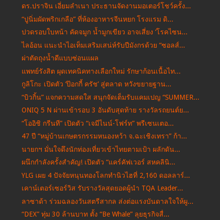
ดร.ปราจิน เอี่ยมลำเนา ประธานจัดงานมอเตอร์โชว์ครั้ง...
“ปูนิ่มผัดพริกเกลือ” ที่ห้องอาหารจีนหยก โรงแรม ดิ...
ปวดรอบใบหน้า คัดจมูก น้ำมูกเขียว อาจเสี่ยง ‘โรคไซน...
ไลอ้อน แนะนำไอเท็มเสริมเสน่ห์รับปีมังกรด้วย “ซอลส์...
ผ่าตัดถุงน้ำดีแบบซ่อนแผล
แพทย์รังสิต ผุดเทคนิคทางเลือกใหม่ รักษาก้อนเนื้อไท...
กูลิโกะ เปิดตัว ‘ป๊อกกี้ ครัช’ สู่ตลาด หวังขยายฐาน...
“บิวกิ้น” แจกความสดใส สนุกจัดเต็มรับแคมเปญ “SUMMER...
ONIQ 5 N ผ่านเข้ารอบ 3 อันดับสุดท้าย รางวัลรถยนต์ย...
“โออิชิ กรีนที” เปิดตัว “เจมีไนน์-โฟร์ท” พรีเซนเตอ...
47 ปี “หมู่บ้านเกษตรกรรมหนองหว้า จ.ฉะเชิงเทรา” ก้า...
นายกฯ มั่นใจดึงนักท่องเที่ยวเข้าไทยตามเป้า ผลักดัน...
ผนึกกำลังครั้งสำคัญ! เปิดตัว “แคร์คัฟเวอร์ สหคลินิ...
YLG เผย 4 ปัจจัยหนุนทองโลกทำนิวไฮที่ 2,160 ดอลลาร์...
เคาน์เตอร์เซอร์วิส รับรางวัลสุดยอดผู้นำ TQA Leader...
ลาซาด้า ร่วมฉลองวันสตรีสากล ส่งต่อแรงบันดาลใจให้ผู...
“DEX” ทุ่ม 30 ล้านบาท ตั้ง “Be Whale” ลุยธุรกิจสื่...