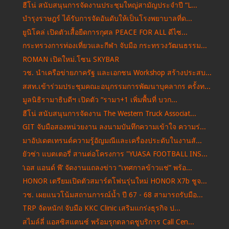
ฮีโน่ สนับสนุนการจัดงานประชุมใหญ่สามัญประจำปี “L...
บำรุงราษฎร์ ได้รับการจัดอันดับให้เป็นโรงพยาบาลที่ด...
ยูนิโคล่ เปิดตัวเสื้อยืดการกุศล PEACE FOR ALL ดีไซ...
กระทรวงการท่องเที่ยวและกีฬา จับมือ กระทรวงวัฒนธรรม...
ROMAN เปิดใหม่.โซน SKYBAR
วช. นำเครือข่ายภาครัฐ และเอกชน Workshop สร้างประสบ...
สสท.เข้าร่วมประชุมคณะอนุกรรมการพัฒนาบุคลากร ครั้งท...
มูลนิธิรามาธิบดีฯ เปิดตัว “รามา+1 เพิ่มพื้นที่ บวก...
ฮีโน่ สนับสนุนการจัดงาน The Western Truck Associat...
GIT จับมือสองหน่วยงาน ลงนามบันทึกความเข้าใจ ความร่...
มาอัปเดตเทรนด์ความรู้อัญมณีและเครื่องประดับในงานสั...
ยัวซ่า แบตเตอรี่ สานต่อโครงการ "YUASA FOOTBALL INS...
‘เอส แอนด์ พี’ จัดงานแถลงข่าว “เทศกาลข้าวแช่” พร้อ...
HONOR เตรียมเปิดตัวสมาร์ตโฟนรุ่นใหม่ HONOR X7b ชูจ...
วช. เผยแนวโน้มสถานการณ์น้ำ ปี 67 - 68 สามารถรับมือ...
TRP จัดหนัก! จับมือ KKC Clinic เสริมแกร่งธุรกิจ ป...
สไมล์ลี่ แอสซิสแตนซ์ พร้อมรุกตลาดชูบริการ Call Cen...