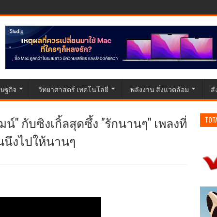
ษฐกิจ
วิทยาศาสตร์ เทคโนโลยี
พลังงาน สิ่งแวดล้อม
ส
" กับซิงเกิ้ลสุดซึ้ง "รักนานๆ" เพลงที่
TOT
นนึงไปให้นานๆ