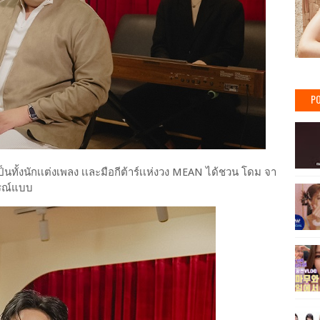
PO
่เป็นทั้งนักเเต่งเพลง เเละมือกีต้าร์เเห่งวง MEAN ได้ชวน โดม จา
ูรณ์แบบ