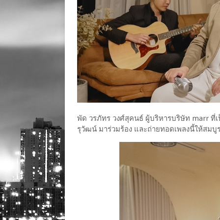
พัด วรภัทร วงศ์สุคนธ์ ผู้บริหารบริษัท marr ที
รุวัฒน์ มาร่วมร้อง และถ่ายทอดเพลงนี้ให้สมบ